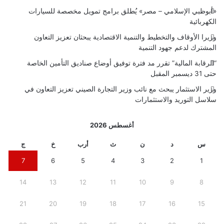
«أبوظبي الإسلامي – مصر» يُطلق برامج تمويل مخصصة للسيارات
الكهربائية
وزيرا الأوقاف والتخطيط والتنمية الاقتصادية يبحثان تعزيز التعاون
المشترك لدعم جهود التنمية
“الرقابة المالية” تقرر مد فترة توفيق أوضاع صناديق التأمين الخاصة
حتى 31 ديسمبر المقبل
وزير الاستثمار يبحث مع نائب وزير التجارة الصيني تعزيز التعاون في
سلاسل التوريد والاستثمارات
أغسطس 2026
س
د
ن
ث
أرب
خ
ج
7
6
5
4
3
2
1
14
13
12
11
10
9
8
21
20
19
18
17
16
15