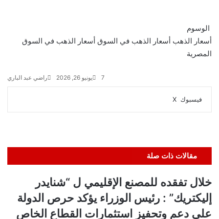
الوسوم
أسعار الذهب
أسعار الذهب في السوق
أسعار الذهب في السوق
المصرية
7
يونيو 26, 2026
راضي عبد الباري
ڤايبر
واتساب
تيلقرام
طباعة
مشاركة
فيسبوك
‫X
عبر
البريد
مقالات ذات صلة
خلال تفقده للمصنع الإقليمي ل “شنايدر
إليكتريك” : رئيس الوزراء يؤكد حرص الدولة
على دعم وتحفيز استثمارات القطاع الخاص