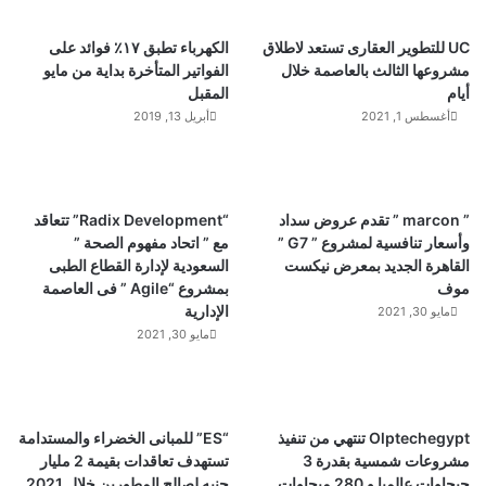
UC للتطوير العقارى تستعد لاطلاق
الكهرباء تطبق ١٧٪ فوائد على
مشروعها الثالث بالعاصمة خلال
الفواتير المتأخرة بداية من مايو
أيام
المقبل
أغسطس 1, 2021
أبريل 13, 2019
” marcon ” تقدم عروض سداد
“Radix Development” تتعاقد
وأسعار تنافسية لمشروع ” G7 ”
مع ” اتحاد مفهوم الصحة ”
القاهرة الجديد بمعرض نيكست
السعودية لإدارة القطاع الطبى
موف
بمشروع “Agile ” فى العاصمة
الإدارية
مايو 30, 2021
مايو 30, 2021
Olptechegypt تنتهي من تنفيذ
“ES” للمبانى الخضراء والمستدامة
مشروعات شمسية بقدرة 3
تستهدف تعاقدات بقيمة 2 مليار
جيجاوات عالميا و 280 ميجاوات
جنيه لصالح المطورين خلال 2021