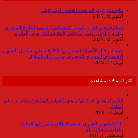
ماجستير ابوغزاله تحت القصف الإسرائيلى
أكتوبر 20, 2025
د.طارق عبد العزيز يكتب : “نتفليكس” تسىء للتاريخ المصرى
وتقدم كيلوباترا بصورة تُجافي الحقيقة التاريخية والعلمية
أكتوبر 20, 2025
جمعية رجال الأعمال المصريين الأفارقة تعلن تفاصيل التعاون
الاقتصادي المصري النيجيري بمؤتمر مايو المقبل
أبريل 12, 2022
أكثر المقالات مشاهدة
الكهرباء تطبق ١٧٪ فوائد على الفواتير المتأخرة بداية من مايو
المقبل
أبريل 13, 2019
UC للتطوير العقارى تستعد لاطلاق مشروعها الثالث
بالعاصمة خلال أيام
أغسطس 1, 2021