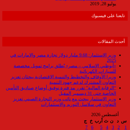
يوليو 28, 2019
تابعنا على فيسبوك
أحدث المقالات
وزير الاستثمار: 9.68 مليار دولار تجارة مصر والإمارات في
2025
«أبوظبي الإسلامي – مصر» يُطلق برامج تمويل مخصصة
للسيارات الكهربائية
وزيرا الأوقاف والتخطيط والتنمية الاقتصادية يبحثان تعزيز
التعاون المشترك لدعم جهود التنمية
“الرقابة المالية” تقرر مد فترة توفيق أوضاع صناديق التأمين
الخاصة حتى 31 ديسمبر المقبل
وزير الاستثمار يبحث مع نائب وزير التجارة الصيني تعزيز
التعاون في سلاسل التوريد والاستثمارات
أغسطس 2026
س
د
ن
ث
أرب
خ
ج
7
6
5
4
3
2
1