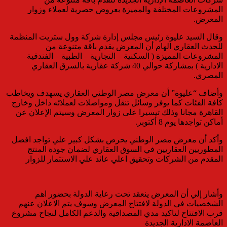
المشروعات المختلفة والمميزة بعروض حصرية لعملاء وزوار
المعرض.
وقال السيد عليوة رئيس مجلس إدارة شركة وول ستريت المنظمة
للحدث العقاري الهام أن المعرض يقدم باقة متنوعة من
المشروعات المميزة ( السكنية – التجارية – الطبية – الفندقية –
الادارية ) بمشاركة حوالي 40 شركة عقارية بالسرق العقاري
المصري.
وأضاف “عليوة” أن معرض مصر الوطني العقاري يسهدف ويخاطب
كافة الفئات كما يوفر وسائل تنقل ومواصلات لعملائه داخل وخارج
القاهرة مجانا وذلك تيسيرا على زوار المعرض وسيتم الإعلان عن
أماكن تواجدها يوم 8 أكتوبر.
وأكد أن معرض مصر الوطني يحرص بشكل كبير علي تواجد افضل
المطوريين العقاريين في السوق العقاري لضمان جودة المنتج
المقدم من الشركات وتحقيق اعلي عائد علي الاستثمار للزوار
وأشار إلي أن المعرض ينعقد تحت رعاية الدولة بحضور اهم
الشخصيات في الدولة لافتتاح المعرض وسوف يتم الاعلان عنهم
قرب الافتتاح لتاكيد مدي المصداقية والدعم الكامل لنجاح مشروع
العاصمة الادارية الجديدة