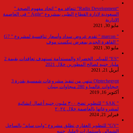
“Radix Development” تتعاقد مع ” اتحاد مفهوم الصحة ”
السعودية لإدارة القطاع الطبى بمشروع “Agile ” فى العاصمة
الإدارية
مايو 30, 2021
” marcon ” تقدم عروض سداد وأسعار تنافسية لمشروع ” G7
” القاهرة الجديد بمعرض نيكست موف
مايو 30, 2021
“ES” للمبانى الخضراء والمستدامة تستهدف تعاقدات بقيمة 2
مليار جنيه لصالح المطورين خلال 2021
أبريل 21, 2021
Olptechegypt تنتهي من تنفيذ مشروعات شمسية بقدرة 3
جيجاوات عالميا و 280 ميجاوات ببنبان
أكتوبر 16, 2019
” SAK ” للتطوير تضخ ٣٠٠ مليون جنيه أعمال انشائية
لمشروعاتها بالعاصمة خلال ٢٠٢٤
فبراير 21, 2024
“GV” للتطوير العقاري تطلق مشروع “وايت ساند” بالساحل
الشمالي باستثمارات 9مليار جنيه