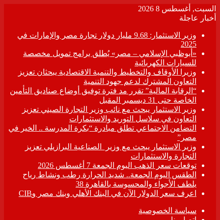
السبت, أغسطس 8 2026
أخبار عاجلة
وزير الاستثمار: 9.68 مليار دولار تجارة مصر والإمارات في
2025
«أبوظبي الإسلامي – مصر» يُطلق برامج تمويل مخصصة
للسيارات الكهربائية
وزيرا الأوقاف والتخطيط والتنمية الاقتصادية يبحثان تعزيز
التعاون المشترك لدعم جهود التنمية
“الرقابة المالية” تقرر مد فترة توفيق أوضاع صناديق التأمين
الخاصة حتى 31 ديسمبر المقبل
وزير الاستثمار يبحث مع نائب وزير التجارة الصيني تعزيز
التعاون في سلاسل التوريد والاستثمارات
التضامن الاجتماعي تطلق مبادرة “بكرة المدرسة .. الخير في
مصر”
وزير الاستثمار يبحث مع وزير الصناعية البرازيلي تعزيز
التجارة والاستثمارات
توقعات سعر الذهب اليوم الجمعة 7 أغسطس 2026
الطقس اليوم الجمعة.. شديد الحرارة رطب ونشاط رياح
يلطف الأجواء والمحسوسة بالقاهرة 38
اعرف سعر الدولار الآن في البنك الأهلي وبنك مصر وCIB
سياسة الخصوصية
اتصل بنا