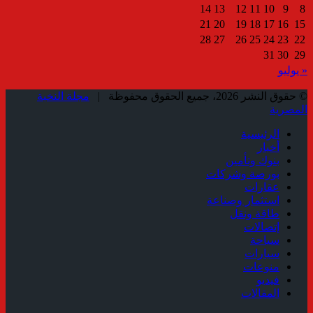
14
13
12
11
10
9
8
21
20
19
18
17
16
15
28
27
26
25
24
23
22
31
30
29
« يوليو
© حقوق النشر 2026، جميع الحقوق محفوظة |
مجلة النخبة
المصرية
الرئيسية
أخبار
بنوك وتأمين
بورصة وشركات
عقارات
استثمار وصناعة
طاقة ونقل
إتصالات
سياحة
سيارات
منوعات
فيديو
المقالات