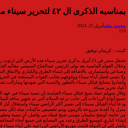
بمناسبه الذكرى ال ٤٢ لتحرير سيناء مشايخ سيناء: نهضة تنموية عملاقة تشهدها سيناء في عهد الرئيس السيسي
محمود مقلد
أبريل 25, 2024
153
كتبت – كريمان توفيق
تحتفل مصر في 25 أبريل بذكرى تحرير سيناء هذه الأرض التي ارتوت رمالها بدماء أبنائها المصريين من رجال القوات المسلحة وأهالي سيناء هذه البقعة الغالية على كل مصري.
وخلال العوام الماضية بعد تولى الرئيس عبدالفتاح السيسي مقاليد الح
وصناعي واستثماري، بالإضافة إلى إنشاء الطرق والكباري والانفاق الت
ولا ننسى فضل أبناء سيناء ووقوفهم بجانب القوات المسلحة في الحرو
وأشادوا مشايخ قبائل سيناء بالتطور والتنمية التي شهدتها ومازالت 
أعياد تحرير سيناء.
وقال سويلم حماد شيخ قبائل سيناء العيايدة: إن تنمية سيناء في عه
جميع أنواع الزراعات إلى جانب ترعه السلام التي تم تجهيز منافذ الميا
ودعا أبناء القبائل بسيناء إلى تعمير أكثر لأراضي سيناء واستغلال أ
منزل و5 أفدنة مزروعة بالزيتون ويتم تخصيص ماكينات مياه لكل مجموعة من المزارعين، مشيرا إلى إنشاء محطات تحلية مياه للشرب وذلك في إطار الجهود غير مسبوقة للتنمية تشتمل كافة ربوع الوطن.
من جانبه، أوضح سليمان موسى شيخ قبيلة بني واصل، أن تنمية وتطوير أ
إنشاء كباري لتوسيع الطرق وعدد من المصانع في جميع أنحاء المحافظ
وأشار إلى أن الدولة قامت بتوزيع الأراضي الزراعية على أبناء سيناء 