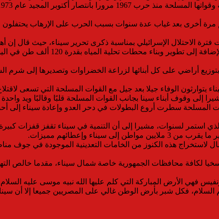
هم مرة أخرى بعد غياب عدة سنوات بسبب الحرب على الإرهاب يحتفلون مع
ترة الاحتلال الإسرائيلي بمناسبة ذكرى تحرير سيناء، حيث قال إن أهم 
توزيع أراضي على كل أبنائها لزراعة الخضراوات وتصديرها إلى شرم الشي
ء يتوارثون الوفاء جيلا بعد جيل مع القوات المسلحة التي تسعى لاقتلا
 إلى وقوف أبناء سينا بجانب القوات المسلحة قلبًا وقالبًا ويد واحدة 
وات المسلحة سطرت أروع البطولات في دحر العدو وإعادة سيناء إلى أح
الذي استمر لسنوات، مشيرا إلى أن التنمية في سيناء تقفز قفزات كبيرة 
سيناء وإعطائهم مميزات.
مال لاستخراج هذه الكنوز من الخامات التعدينية الموجودة في جوف منا
ا لكافة محافظات الجمهورية خاصة شمال سيناء، مقدما خالص التهان
 فهي الأرض المباركة التي كلم عليها الله نبيه موسى عليه السلام وعل
السلام، فكل شبر بأرض الوطن غالي على المصريين جميعا إلا أن سينا