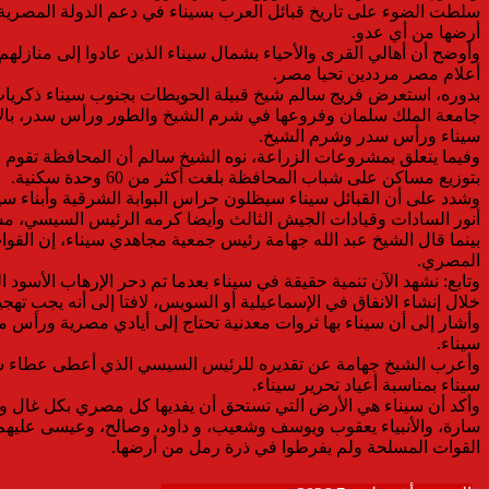
أرضها من أي عدو.
وأوضح أن أهالي القرى والأحياء بشمال سيناء الذين عادوا إلى منازل
أعلام مصر مرددين تحيا مصر.
بدوره، استعرض فريج سالم شيخ قبيلة الحويطات بجنوب سيناء ذكريات ف
سيناء ورأس سدر وشرم الشيخ.
وفيما يتعلق بمشروعات الزراعة، نوه الشيخ سالم أن المحافظة تقوم ب
بتوزيع مساكن على شباب المحافظة بلغت أكثر من 60 وحدة سكنية.
وشدد على أن القبائل سيناء سيظلون حراس البوابة الشرقية وأبناء سينا
أنور السادات وقيادات الجيش الثالث وأيضا كرمه الرئيس السيسي، مشيرا
بينما قال الشيخ عبد الله جهامة رئيس جمعية مجاهدي سيناء، إن الق
المصري.
وتابع: نشهد الآن تنمية حقيقة في سيناء بعدما تم دحر الإرهاب الأسود 
خلال إنشاء الانفاق في الإسماعيلية أو السويس، لافتا إلى أنه يجب تهجير ما يقرب من 3 ملايين مواطن إلى 
وأشار إلى أن سيناء بها ثروات معدنية تحتاج إلى أيادي مصرية ورأس 
سيناء.
وأعرب الشيخ جهامة عن تقديره للرئيس السيسي الذي أعطى عطاء سخي
سيناء بمناسبة أعياد تحرير سيناء.
وأكد أن سيناء هي الأرض التي تستحق أن يفديها كل مصري بكل غال ونفيس
سارة، والأنبياء يعقوب ويوسف وشعيب، و داود، وصالح، وعيسى عليهم 
القوات المسلحة ولم يفرطوا في ذرة رمل من أرضها.