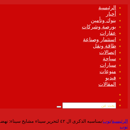
الرئيسية
أخبار
بنوك وتأمين
بورصة وشركات
عقارات
استثمار وصناعة
طاقة ونقل
إتصالات
سياحة
سيارات
منوعات
فيديو
المقالات
فيسبوك
ملخص
الموقع
بحث
RSS
عن
الرئيسية
/
توب
/
بمناسبه الذكرى ال ٤٢ لتحرير سيناء مشايخ سيناء: نهضة تنموية عملاقة تشهدها سيناء في عهد الرئيس السيسي
توب