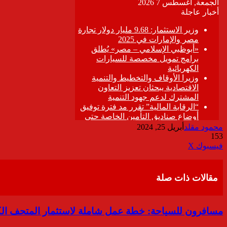
محمود مقلد
أبريل 25, 2024
153
ڤايبر
طباعة
تيلقرام
واتساب
مشاركة
فيسبوك
‫X
عبر
البريد
مقالات ذات صلة
مسافرون للسياحة: خطة عمل شاملة لاستثمار المتحف الك