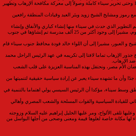
سلطت الضوء على تاريخ قبائل العرب بسيناء في دعم الدولة المصرية وقواتها المسلحة منذ حرب 1967 مرورا بانتصار أكتوبر المجيد عام 1973 وحتى تحرير سيناء كاملة وصولاً إلى معركة مكافحة الإرهاب وتطهير
 رموز ومشايخ الشيخ زويد وبئر العبد وقيادات المنطقة رافعين
التطوير الذي حدث في سيناء منها إنشاء كباري والأنفاق وإنشاء
جامعة الملك سلمان وفروعها في شرم الشيخ والطور ورأس سدر، بالإضافة إلى تطوير وبناء محطات تحلية المياه بقدرة 120 ألف طن في اليوم، مشيرا إلى وجود أكثر من 25 ألف مدرسة تم إنشاؤها في جنوب
خ و العبور، مشيرا إلى أن اللواء خالد فودة محافظ جنوب سيناء قام
ع جذور الإرهاب تماما لافتا إلى تكريمه في عهد الرئيس الراحل محمد
ضد الإرهاب.
ضان الأم مصر، ونحتفل بهذه المناسبة العزيزة على قلب الشعب
جدًا وأن ما تشهده سيناء يعبر عن إرادة سياسية حقيقية لتنميتها من
طق وسط سيناء، مؤكدا أن الرئيس السيسي يولي اهتماما بالتنمية في
ي للقيادة السياسية والقوات المسلحة والشعب المصري وأهالي
يها تلقى الألواح، ومر عليها الخليل إبراهيم عليه السلام وزوجته
ء لها مكانة خاصة لغلوها قيمة ومعنى وضحى من أجلها البواسل من