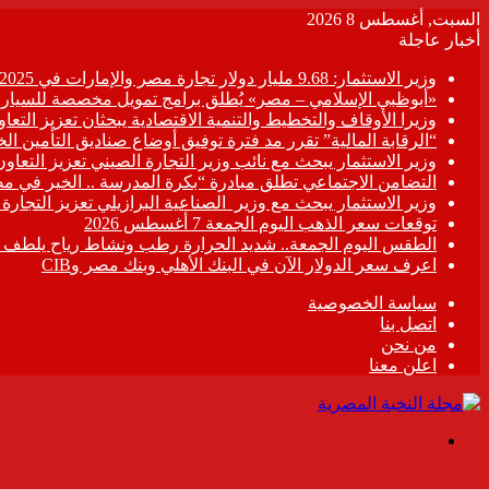
السبت, أغسطس 8 2026
أخبار عاجلة
وزير الاستثمار: 9.68 مليار دولار تجارة مصر والإمارات في 2025
«أبوظبي الإسلامي – مصر» يُطلق برامج تمويل مخصصة للسيارات
وزيرا الأوقاف والتخطيط والتنمية الاقتصادية يبحثان تعزيز التع
“الرقابة المالية” تقرر مد فترة توفيق أوضاع صناديق التأمين الخاصة حتى 31 د
وزير الاستثمار يبحث مع نائب وزير التجارة الصيني تعزيز التعا
التضامن الاجتماعي تطلق مبادرة “بكرة المدرسة .. الخير في م
وزير الاستثمار يبحث مع وزير الصناعية البرازيلي تعزيز التجارة
توقعات سعر الذهب اليوم الجمعة 7 أغسطس 2026
الطقس اليوم الجمعة.. شديد الحرارة رطب ونشاط رياح يلطف الأ
اعرف سعر الدولار الآن في البنك الأهلي وبنك مصر وCIB
سياسة الخصوصية
اتصل بنا
من نحن
اعلن معنا
القائمة