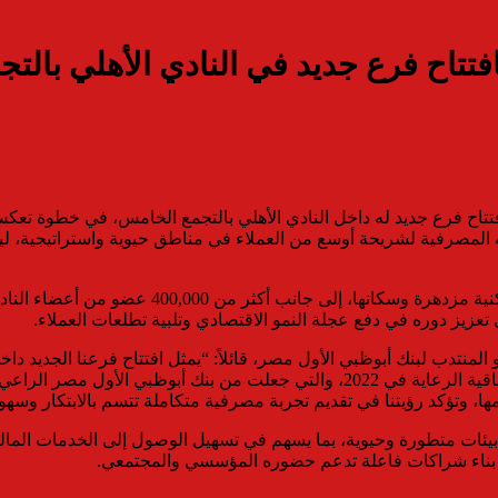
فتتاح فرع جديد في النادي الأهلي بالت
تتاح فرع جديد له داخل النادي الأهلي بالتجمع الخامس، في خطوة تعكس
يمثل فرع النادي الأهلي إضافة نوعية لشبكة البنك،
تعزيز دوره في دفع عجلة النمو الاقتصادي وتلبية تطلعات العملاء.
لمنتدب لبنك أبوظبي الأول مصر، قائلاً: “يمثل افتتاح فرعنا الجديد د
الاستراتيجية مع هذا الصرح الرياضي والاجتماعي الكبير. فمنذ توقيع اتفاقية الرعاية
مها، وتؤكد رؤيتنا في تقديم تجربة مصرفية متكاملة تتسم بالابتكار وسه
ات متطورة وحيوية، بما يسهم في تسهيل الوصول إلى الخدمات المالية و
حو بناء شراكات فاعلة تدعم حضوره المؤسسي والمجتمعي.