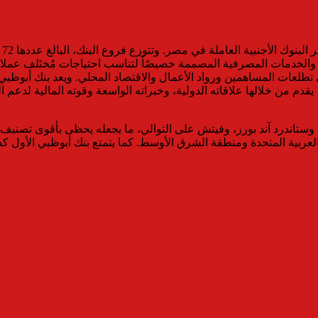
يع
الخدمات المصرفية المصممة خصيصًاً لتناسب احتياجات مُختَلف عملائ
طلعات المساهمين ورواد الأعمال والاقتصاد المحلي. ويعد بنك أبوظبي ال
من خلالها علاقاته الدولية، وخبراته الواسعة وقوته المالية لدعم الشر
 بتصنيف Aa3 وAA- وAA- من وكالات موديز، وستاندرد آند بورز، وفيتش على التوالي، ما يج
ت العربية المتحدة ومنطقة الشرق الأوسط. كما يتمتع بنك أبوظبي الأول 