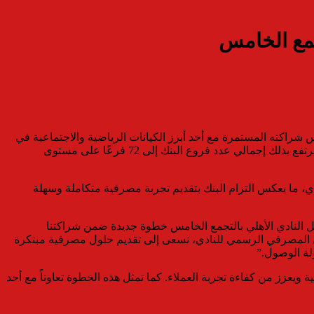
جمع الخامس
 شراكته المستمرة مع أحد أبرز الكيانات الرياضية والاجتماعية في
مصر، وذلك ضمن خطته التوسعية لتعزيز شبكة فروعه وتقديم خدماته المصرفية لشريحة أوسع من العملاء في مناطق حيوية واستراتيجية، ليرتفع بذلك إجمالي عدد فروع البنك إلى 72 فرعًا على مستوى
 إذ يخدم منطقة سكنية مزدهرة وسكانها، إلى جانب أكثر من 400,000 عضو من أعضاء النادي، ما يعكس التزام البنك بتقديم تجربة مصرفية متكاملة وسهلة
اخل النادي الأهلي بالتجمع الخامس خطوة جديدة ضمن شراكتنا
 في 2022، والتي جعلت من بنك أبوظبي الأول مصر الراعي المصرفي الرسمي للنادي، نسعى إلى تقديم حلول مصرفية مبتكرة
ولة الوصول.”
يعزز من كفاءة تجربة العملاء. كما تمثل هذه الخطوة تعاوناً مع أحد