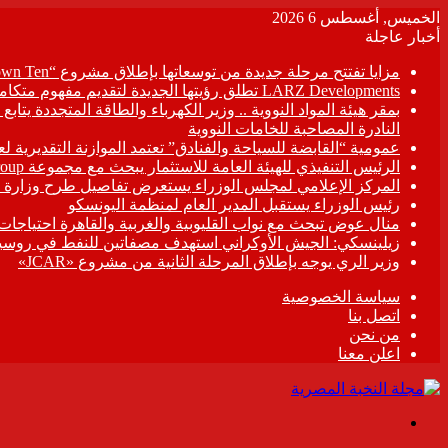
الخميس, أغسطس 6 2026
أخبار عاجلة
مزايا تفتتح مرحلة جديدة من توسعاتها بإطلاق مشروع “Town Ten ” بعرابى الجديدة بمدينة العبور
LARZ Developments تطلق رؤيتها الجديدة لتقديم مفهوم متكامل للتطوير العقاري في مصر
بمقر هيئة المواد النووية .. وزير الكهرباء والطاقة المتجددة يت
النادرة المصاحبة للخامات النووية
عمومية “القابضة للسياحة والفنادق” تعتمد الموازنة التقديرية لعام 6/2027
الرئيس التنفيذي للهيئة العامة للاستثمار يبحث مع مجموعة Hirdaramani Group السريلانكية خطط التوسع في السوق المصرية
المركز الإعلامي لمجلس الوزراء يستعرض تفاصيل طرح وزارة ال
رئيس الوزراء يستقبل المدير العام لمنظمة اليونسكو
منال عوض تبحث مع نواب القليوبية والغربية والقاهرة احتياجات
زيلينسكي: الجيش الأوكراني استهدف مصفاتين للنفط في روسيا
وزير الري يوجه بإطلاق المرحلة الثانية من مشروع «JCAR»
سياسة الخصوصية
اتصل بنا
من نحن
اعلن معنا
القائمة