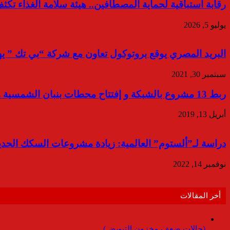
رقابة استباقية لحماية المصطافين.. هيئة سلامة الغذاء ت
يوليو 5, 2026
البريد المصري يوقع بروتوكول تعاون مع شركة “بي تك ” ي
سبتمبر 30, 2021
ربط 13 مشروع بالشبكة و إفتتاح محطات بنبان الشمسية منتصف العام الجارى
أبريل 13, 2019
دراسة لـ”ألستوم” العالمية: زيادة مشروعات السكك الحدي
نوفمبر 14, 2022
أخر المقالات
(حالات ضعف مخزون التبويض)