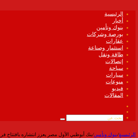
الرئيسية
أخبار
بنوك وتأمين
بورصة وشركات
عقارات
استثمار وصناعة
طاقة ونقل
إتصالات
سياحة
سيارات
منوعات
فيديو
المقالات
فيسبوك
ملخص
الموقع
بحث
RSS
عن
الرئيسية
/
بنوك وتأمين
/
بنك أبوظبي الأول مصر يعزز انتشاره بافتتاح فر