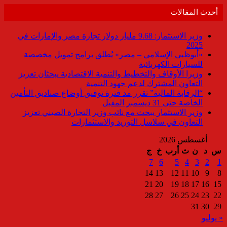
أحدث المقالات
وزير الاستثمار: 9.68 مليار دولار تجارة مصر والإمارات في
2025
«أبوظبي الإسلامي – مصر» يُطلق برامج تمويل مخصصة
للسيارات الكهربائية
وزيرا الأوقاف والتخطيط والتنمية الاقتصادية يبحثان تعزيز
التعاون المشترك لدعم جهود التنمية
“الرقابة المالية” تقرر مد فترة توفيق أوضاع صناديق التأمين
الخاصة حتى 31 ديسمبر المقبل
وزير الاستثمار يبحث مع نائب وزير التجارة الصيني تعزيز
التعاون في سلاسل التوريد والاستثمارات
أغسطس 2026
س
د
ن
ث
أرب
خ
ج
7
6
5
4
3
2
1
14
13
12
11
10
9
8
21
20
19
18
17
16
15
28
27
26
25
24
23
22
31
30
29
« يوليو