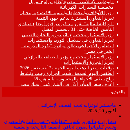
بالفيديو
ماجستير ابوغزاله تحت القصف الإسرائيلى
أكتوبر 20, 2025
د.طارق عبد العزيز يكتب : “نتفليكس” تسىء للتاريخ المصرى
وتقدم كيلوباترا بصورة تُجافي الحقيقة التاريخية والعلمية