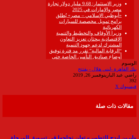
الوسوم
بنك القاهرة -لبنى هلال - يفتتح
راضي عبد الباري
نوفمبر 26, 2019
392
ڤايبر
طباعة
تيلقرام
واتساب
مشاركة
فيسبوك
‫X
عبر
البريد
مقالات ذات صلة
«إيربن إيدج للتطوير» تعلن نجاحها في تسويق المرحلة