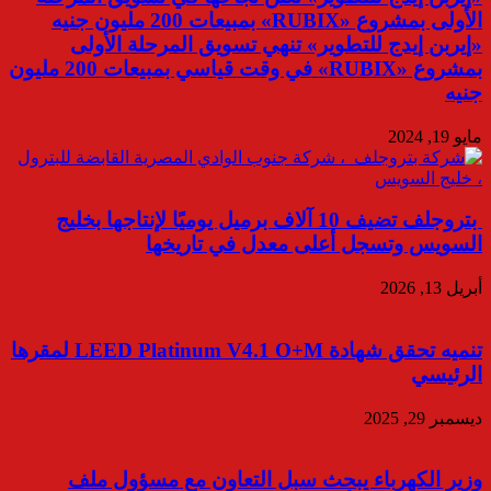
الأولى بمشروع «RUBIX» بمبيعات 200 مليون جنيه
«إيربن إيدج للتطوير» تنهي تسويق المرحلة الأولى
بمشروع «RUBIX» في وقت قياسي بمبيعات 200 مليون
جنيه
مايو 19, 2024
بتروجلف تضيف 10 آلاف برميل يوميًا لإنتاجها بخليج
السويس وتسجل أعلى معدل في تاريخها
أبريل 13, 2026
تنميه تحقق شهادة LEED Platinum V4.1 O+M لمقرها
الرئيسي
ديسمبر 29, 2025
وزير الكهرباء يبحث سبل التعاون مع مسؤول ملف