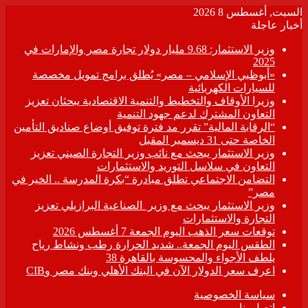
السبت, أغسطس 8 2026
أخبار عاجلة
وزير الاستثمار: 9.68 مليار دولار تجارة مصر والإمارات في
2025
«أبوظبي الإسلامي – مصر» يُطلق برامج تمويل مخصصة
للسيارات الكهربائية
وزيرا الأوقاف والتخطيط والتنمية الاقتصادية يبحثان تعزيز
التعاون المشترك لدعم جهود التنمية
“الرقابة المالية” تقرر مد فترة توفيق أوضاع صناديق التأمين
الخاصة حتى 31 ديسمبر المقبل
وزير الاستثمار يبحث مع نائب وزير التجارة الصيني تعزيز
التعاون في سلاسل التوريد والاستثمارات
التضامن الاجتماعي تطلق مبادرة “بكرة المدرسة .. الخير في
مصر”
وزير الاستثمار يبحث مع وزير الصناعية البرازيلي تعزيز
التجارة والاستثمارات
توقعات سعر الذهب اليوم الجمعة 7 أغسطس 2026
الطقس اليوم الجمعة.. شديد الحرارة رطب ونشاط رياح
يلطف الأجواء والمحسوسة بالقاهرة 38
اعرف سعر الدولار الآن في البنك الأهلي وبنك مصر وCIB
سياسة الخصوصية
اتصل بنا