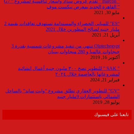
” marcon ” تقدم عروض سداد وأسعار تنافسية لمشروع ” G7
” القاهرة الجديد بمعرض نيكست موف
مايو 30, 2021
“ES” للمبانى الخضراء والمستدامة تستهدف تعاقدات بقيمة 2
مليار جنيه لصالح المطورين خلال 2021
أبريل 21, 2021
Olptechegypt تنتهي من تنفيذ مشروعات شمسية بقدرة 3
جيجاوات عالميا و 280 ميجاوات ببنبان
أكتوبر 16, 2019
” SAK ” للتطوير تضخ ٣٠٠ مليون جنيه أعمال انشائية
لمشروعاتها بالعاصمة خلال ٢٠٢٤
فبراير 21, 2024
“GV” للتطوير العقاري تطلق مشروع “وايت ساند” بالساحل
الشمالي باستثمارات 9مليار جنيه
يوليو 28, 2019
تابعنا على فيسبوك