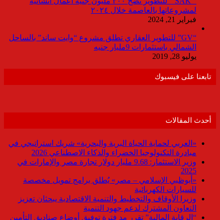
” SAK ” للتطوير تضخ ٣٠٠ مليون جنيه أعمال انشائية
لمشروعاتها بالعاصمة خلال ٢٠٢٤
فبراير 21, 2024
“GV” للتطوير العقاري تطلق مشروع “وايت ساند” بالساحل
الشمالي باستثمارات 9مليار جنيه
يوليو 28, 2019
تابعنا على فيسبوك
أحدث المقالات
«العربي لحماية الحياة البرية والبحرية» شريك استراتيجي في
مبادرة التكنولوجيا الخضراء والذكاء الاصطناعي 2026
وزير الاستثمار: 9.68 مليار دولار تجارة مصر والإمارات في
2025
«أبوظبي الإسلامي – مصر» يُطلق برامج تمويل مخصصة
للسيارات الكهربائية
وزيرا الأوقاف والتخطيط والتنمية الاقتصادية يبحثان تعزيز
التعاون المشترك لدعم جهود التنمية
“الرقابة المالية” تقرر مد فترة توفيق أوضاع صناديق التأمين