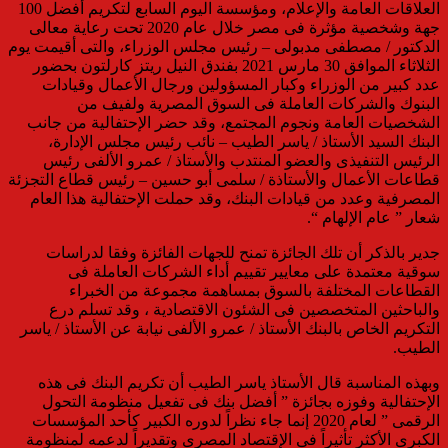
العلاقات العامة والإعلام، ومؤسسة اليوم السابع لتكريم أفضل 100
جهة وشخصية مؤثرة فى مصر خلال عام 2020 تحت رعاية معالى
الدكتور / مصطفى مدبولى – رئيس مجلس الوزراء، والتى أقيمت يوم
الثلاثاء الموافق 30 مارس 2021 بفندق النيل ريتز كارلتون بحضور
عدد كبير من الوزراء وكبار المسؤولين ورجال الأعمال وقيادات
البنوك والشركات العاملة فى السوق المصرية ولفيف من
الشخصيات العامة ونجوم المجتمع، وقد حضر الإحتفالية من جانب
البنك السيد الأستاذ / ياسر الطيب – نائب رئيس مجلس الإدارة،
الرئيس التنفيذى والعضو المنتدب والأستاذ / عمرو الألفى رئيس
قطاعات الأعمال والأستاذة / سلمى أبو حسين – رئيس قطاع التجزئة
المصرفية وعدد من قيادات البنك، وقد حملت الإحتفالية هذا العام
شعار ” عام الإلهام “.
جدير بالذكر أن تلك الجائزة تمنح للجهات الفائزة وفقا لدراسات
سوقية معتمدة على معايير تقييم أداء الشركات العاملة فى
القطاعات المختلفة بالسوق بمساهمة مجموعة من الخبراء
والباحثين المتخصصين فى الشئون الاقتصادية ، وقد تسلم درع
التكريم الخاص بالبنك الأستاذ / عمرو الألفى نيابة عن الأستاذ / ياسر
الطيب.
وبهذه المناسبة قال الأستاذ ياسر الطيب أن تكريم البنك فى هذه
الإحتفالية وفوزه بجائزة ” أفضل بنك فى تفعيل منظومة التحول
الرقمى ” لعام 2020 إنما جاء نظراً لدوره الكبير كأحد المؤسسات
الكبرى الأكثر تأثيراً فى الإقتصاد المصرى وتقديراً لدعمه لمنظومة