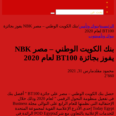
فيسبوك
ملخص
الموقع
بحث
RSS
عن
الرئيسية
/
بنوك وتأمين
/
بنك الكويت الوطني – مصر NBK يفوز بجائزة
BT100 لعام 2020
بنوك وتأمين
توب
بنك الكويت الوطني – مصر NBK
يفوز بجائزة BT100 لعام 2020
محمود مقلد
مارس 31, 2021
2٬660
حصل بنك الكويت الوطني – مصر على جائزة BT100 ” أفضل بنك
فى تفعيل منظومة التحول الرقمى ” لعام 2020 وذلك خلال
الإحتفالية التى نظمتها للعام الرابع على التوالى مجلة Business
Today Egypt إحدى الأذرع الإعلامية القوية لمجموعة المتحدة
للخدمات الإعلانية بالتعاون مع شركةPOD Egypt الرائدة فى