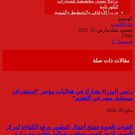
الوسوم
بنك الكويت
محمود مقلد
مارس 31, 2021
2٬660
ڤايبر
طباعة
تيلقرام
واتساب
مشاركة
فيسبوك
‫X
عبر
البريد
مقالات ذات صلة
رئيس الوزراء يشارك في فعاليات مؤتمر “استشراف
مستقبل مصر في التعليم”
مايو 20, 2026
القوات الجوية تفتتح أعمال التطوير ورفع الكفاءة لمركز
النسور لذوى الهمم وتوقع بروتوكول تعاون مع وزارة