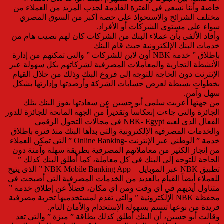
خاصة وأننا نسعى في الفترة القادمة لجذب المزيد من العملاء من
مختلف الشرائح والاستحواذ على حصة أكبر من السوق المصري
سواء على مستوى الشركات أو الأفراد.
وأفاد الألفى بأن عملاء البنك من الشركات كان لهم نصيب هام من
خدمات البنك الإلكترونية حيث قام البنك
بإطلاق ” خدمة NBK أون لاين للشركات ” والتى تمكنهم من إدارة
الأنشطة التجارية والمعاملات المصرفية لشركاتهم بكل سهولة عبر
الإنترنت دون الحاجة للتوجه إلى فروع البنك وذلك من خلال القيام
بخطوات بسيطة لعرض حسابات الشركة وأرصدتها وإدارتها بشكل
سهل وآمن.
من جهتها أعربت سلمى أبو حسين عن سعادتها بفوز البنك بتلك
الجائزة والتى جاءت إنعكاساً وتقديراً من الجهة المانحة للجائزة للدور
الفعال الذى لعبه NBK- Egypt فى مجالات التحول الرقمى
والخدمات المصرفية الإلكترونية والتى بدأها البنك منذ فترة بإطلاق
خدمة ” الوطني عبر الإنترنت -Online Banking ” التى تمكن العملاء
من إنجاز الكثير من معاملاتهم المصرفية بطريقة سهلة وآمنة دون
الحاجة للتوجه إلى البنك فى كل معاملة، كما أطلق البنك كذلك ”
تطبيق NBK عبر الموبايل – NBK Mobile Banking App ” الذى يتيح
للعملاء أيضاً القيام بالعديد من الخدمات المصرفية التى أصبحت في
متناول أيديهم في أي وقت ومن أي مكان، فضلاً عن إطلاق خدمة ”
محفظة NBK الإلكترونية ” والتى تقدم لمستخدميها تجربة مصرفية
فريدة من نوعها تتسم بسهولة الإستخدام والأمان التام.
وقالت أبو حسين، أن البنك أطلق كذلك بطاقة ” ميزة ” والتى تعد