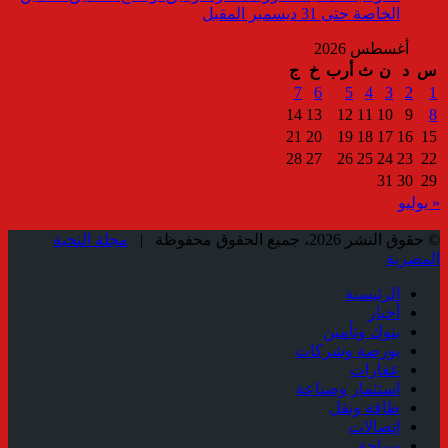
الخاصة حتى 31 ديسمبر المقبل
أغسطس 2026
س
د
ن
ث
أرب
خ
ج
7
6
5
4
3
2
1
14
13
12
11
10
9
8
21
20
19
18
17
16
15
28
27
26
25
24
23
22
31
30
29
« يوليو
© حقوق النشر 2026، جميع الحقوق محفوظة |
مجلة النخبة
المصرية
الرئيسية
أخبار
بنوك وتأمين
بورصة وشركات
عقارات
استثمار وصناعة
طاقة ونقل
إتصالات
سياحة