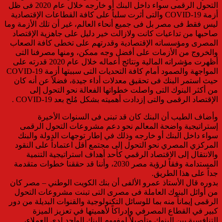
التحول الرقمى سواء داخل البنك أو خارجه خلال عام 2020 فى ظل
أزمة COVID-19 والتى أثرت سلباً على كافة القطاعات الإقتصادية
ليس فقط فى مصر بل فى جميع أنحاء العالم، غير أن تلك الأزمة وما
صاحبها من تداعيات كانت ولازالت خير دليل على جاهزية الإقتصاد
المصرى ومؤسساته الإقتصادية وقدرتهم على تخطى كافة الصعاب
والخروج من الأزمات على أفضل وجه ممكن، ومنها مصرفنا التى
أظهرت مؤشراته المالية ونتائج أعماله خلال عام 2020 قدرته على
المواجهة والصمود أمام كافة التحديات التى سببتها أزمة COVID-19
حيث استمر البنك فى تحقيق معدلات أداء جيدة، فضلاً عن أنه كان
من أكثر البنوك التى واصلت خطواتها الفعالة نحو التحول إلى
الإقتصاد الرقمى والتى إزدادت أهميته بشكل مُلح بعد COVID-19 .
وأضاف الطيب أن البنك كان قد تبنى فى السنوات الأخيرة
إستراتيجية واضحة المعالم نحو دعم مشروعات التحول الرقمى
سواء داخل البنك أو خارجه وذلك في إطار توجهات الدولة والبنك
المركزي المصري نحو التحول إلى مجتمع أقل اعتماداً على النقود
والانتقال إلى الاقتصاد الرقمي كأحد أهداف استراتيجية التنمية
المستدامة وفقاً لرؤية مصر 2030، وأننا قد حققنا خطوات متقدمة
جداً على هذا الطريق.
بدوره قال الأستاذ عمرو الألفى أن بنك الكويت الوطني – مصر كان
من أوائل البنوك العاملة فى مصرى التى تبنت مشروعات التحول
الرقمى إيماناً منه بما للوسائل التكنولوجية والقنوات البديلة من دور
كبير في القطاع المصرفي وإدراكاً لأهميتها في تعزيز الميزة
التنافسية بين البنوك وتأصيلاً لمفهوم البنك الواحد لدى العملاء،