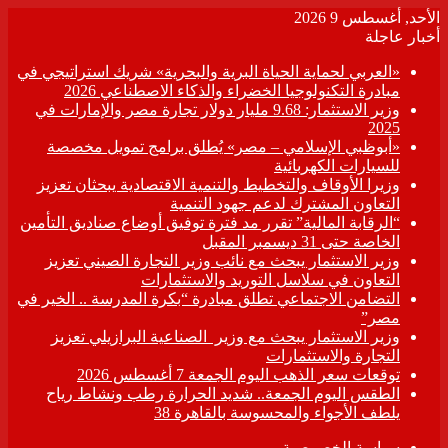
الأحد, أغسطس 9 2026
أخبار عاجلة
«العربي لحماية الحياة البرية والبحرية» شريك استراتيجي في
مبادرة التكنولوجيا الخضراء والذكاء الاصطناعي 2026
وزير الاستثمار: 9.68 مليار دولار تجارة مصر والإمارات في
2025
«أبوظبي الإسلامي – مصر» يُطلق برامج تمويل مخصصة
للسيارات الكهربائية
وزيرا الأوقاف والتخطيط والتنمية الاقتصادية يبحثان تعزيز
التعاون المشترك لدعم جهود التنمية
“الرقابة المالية” تقرر مد فترة توفيق أوضاع صناديق التأمين
الخاصة حتى 31 ديسمبر المقبل
وزير الاستثمار يبحث مع نائب وزير التجارة الصيني تعزيز
التعاون في سلاسل التوريد والاستثمارات
التضامن الاجتماعي تطلق مبادرة “بكرة المدرسة .. الخير في
مصر”
وزير الاستثمار يبحث مع وزير الصناعية البرازيلي تعزيز
التجارة والاستثمارات
توقعات سعر الذهب اليوم الجمعة 7 أغسطس 2026
الطقس اليوم الجمعة.. شديد الحرارة رطب ونشاط رياح
يلطف الأجواء والمحسوسة بالقاهرة 38
سياسة الخصوصية