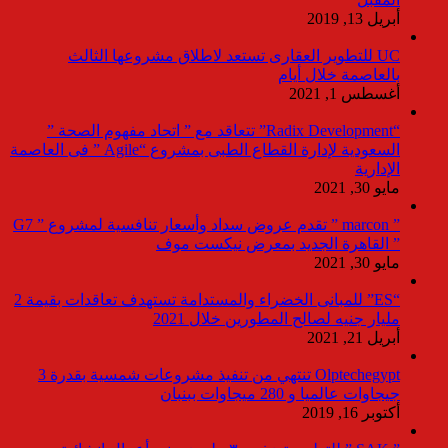
أبريل 13, 2019
UC للتطوير العقارى تستعد لاطلاق مشروعها الثالث
بالعاصمة خلال أيام
أغسطس 1, 2021
“Radix Development” تتعاقد مع ” اتحاد مفهوم الصحة ”
السعودية لإدارة القطاع الطبى بمشروع “Agile ” فى العاصمة
الإدارية
مايو 30, 2021
” marcon ” تقدم عروض سداد وأسعار تنافسية لمشروع ” G7
” القاهرة الجديد بمعرض نيكست موف
مايو 30, 2021
“ES” للمبانى الخضراء والمستدامة تستهدف تعاقدات بقيمة 2
مليار جنيه لصالح المطورين خلال 2021
أبريل 21, 2021
Olptechegypt تنتهي من تنفيذ مشروعات شمسية بقدرة 3
جيجاوات عالميا و 280 ميجاوات ببنبان
أكتوبر 16, 2019