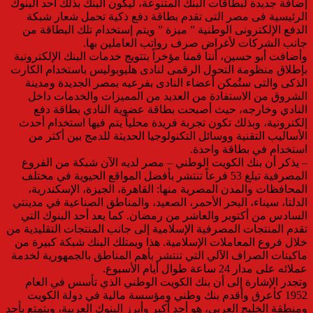
إضافة جديدة لبطاقات البنك المتنوعة، ليكون البنك بذلك أحد البنوك
الرئيسية فى مصر التى تقدم بطاقة دفع ذكية تحمل شعار شبكة
الدفع الإلكترونى الوطنية ” ميزة ” ويتم إستخدام تلك البطاقة من
جانب الشركات لأغراض صرف رواتب العاملين بها.
وأضافت أبو حسين، أننا قمنا مؤخراً بتتويج خدمات البنك الإلكترونية
بإطلاق منظومة التحول الرقمى لنادى هليوبوليس باستخدام الكارت
الذكى والتى ستُمكن أعضاء النادى بفرعيه بمصر الجديدة ومدينة
الشروق من الاستفادة من العديد من المميزات والخدمات داخل
النادي وخارجه، حيث أصبحت بطاقة عضوية النادي بطاقة دفع
إلكترونية، وبذلك تكون تجربة فريدة محلياً يتم فيها استخدام أحدث
الأساليب التقنية ووسائل التكنولوجيا الحديثة للدمج بين أكثر من
استخدام في بطاقة واحدة.
– يذكر أن بنك الكويت الوطني – مصر لديه الآن شبكة من الفروع
المصرفية تبلغ 53 فرعاً تنتشر بأفضل المواقع الحيوية في مختلف
المحافظات والمدن المصرية منها: القاهرة، الجيزة، الإسكندرية،
الدلتا، سيناء، البحر الأحمر، الصعيد، والمناطق الصناعية في مدينتي
السادس من أكتوبر والعاشر من رمضان. كما يعد أحد البنوك التي
تقدم المنتجات المصرفية الإسلامية إلى جانب المنتجات التقليدية من
خلال فروع المعاملات الإسلامية. هذا ويمتلك البنك شبكة كبيرة من
ماكينات الصراف الآلي التي تنتشر بأهم المناطق بالجمهورية لخدمة
عملائه على مدار 24 ساعة طوال أيام الأسبوع.
وتجدر الإشارة إلى أن بنك الكويت الوطني الذي تأسس في العام
1952 كأعرق وأقدم بنك وطني ومؤسسة مالية في دولة الكويت
ومنطقة الخليج العربي، هو أحد أكبر وأبرز البنوك العربية، ويتمتع بأحد