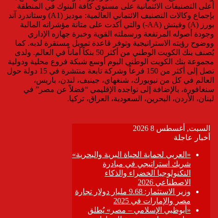
أعلى التصنيفات الائتمانية على مستوى كافة البنوك في المنطقة
بإجماع وكالات التصنيف الائتماني العالمية: موديز (A1) وستاندرد آند
بورز (A) وفيتش (AA-) والتي أكدت على متانة مؤشراته المالية
وجودة أصوله المرتفعة ورسملته القوية وخبرة جهازه الإداري
ووضوح رؤيته الاستراتيجية وتوفر قاعدة تمويل مستقرة لديه. كما
يُصنف بنك الكويت الوطني من أكثر 50 بنكاً أماناً في العالم. ولدى
مجموعة بنك الكويت الوطني اليوم أوسع شبكة فروع محلية ودولية
تصل إلى أكثر من 150 فرعاً وشركة تابعة منتشرة في 15 دولة حول
العالم في كل من نيويورك، شنغهاي، جينيف، لندن، باريس،
سنغافورة، بالإضافة إلى تواجده الإقليمي “فضلاً عن مصر” في
لبنان، الأردن، البحرين، السعودية، العراق، تركيا.