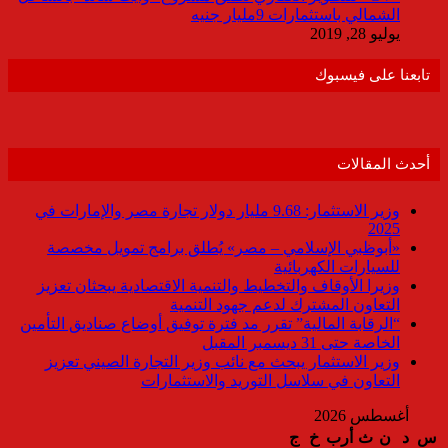
الشمالي باستثمارات 9مليار جنيه
يوليو 28, 2019
تابعنا على فيسبوك
أحدث المقالات
وزير الاستثمار: 9.68 مليار دولار تجارة مصر والإمارات في
2025
«أبوظبي الإسلامي – مصر» يُطلق برامج تمويل مخصصة
للسيارات الكهربائية
وزيرا الأوقاف والتخطيط والتنمية الاقتصادية يبحثان تعزيز
التعاون المشترك لدعم جهود التنمية
“الرقابة المالية” تقرر مد فترة توفيق أوضاع صناديق التأمين
الخاصة حتى 31 ديسمبر المقبل
وزير الاستثمار يبحث مع نائب وزير التجارة الصيني تعزيز
التعاون في سلاسل التوريد والاستثمارات
أغسطس 2026
س
د
ن
ث
أرب
خ
ج