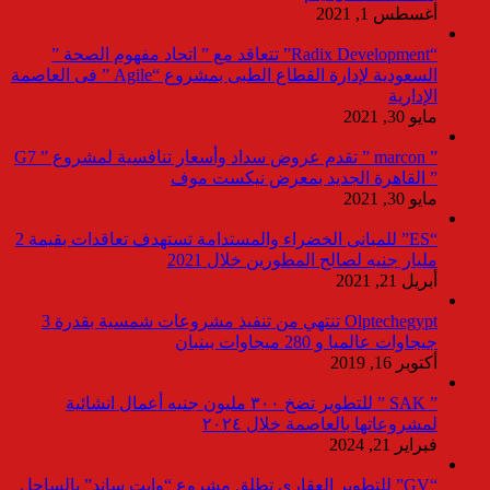
أغسطس 1, 2021
“Radix Development” تتعاقد مع ” اتحاد مفهوم الصحة ”
السعودية لإدارة القطاع الطبى بمشروع “Agile ” فى العاصمة
الإدارية
مايو 30, 2021
” marcon ” تقدم عروض سداد وأسعار تنافسية لمشروع ” G7
” القاهرة الجديد بمعرض نيكست موف
مايو 30, 2021
“ES” للمبانى الخضراء والمستدامة تستهدف تعاقدات بقيمة 2
مليار جنيه لصالح المطورين خلال 2021
أبريل 21, 2021
Olptechegypt تنتهي من تنفيذ مشروعات شمسية بقدرة 3
جيجاوات عالميا و 280 ميجاوات ببنبان
أكتوبر 16, 2019
” SAK ” للتطوير تضخ ٣٠٠ مليون جنيه أعمال انشائية
لمشروعاتها بالعاصمة خلال ٢٠٢٤
فبراير 21, 2024
“GV” للتطوير العقاري تطلق مشروع “وايت ساند” بالساحل