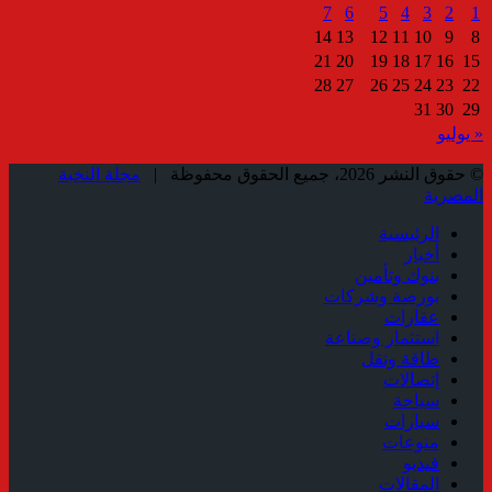
7
6
5
4
3
2
1
14
13
12
11
10
9
8
21
20
19
18
17
16
15
28
27
26
25
24
23
22
31
30
29
« يوليو
© حقوق النشر 2026، جميع الحقوق محفوظة |
مجلة النخبة
المصرية
الرئيسية
أخبار
بنوك وتأمين
بورصة وشركات
عقارات
استثمار وصناعة
طاقة ونقل
إتصالات
سياحة
سيارات
منوعات
فيديو
المقالات