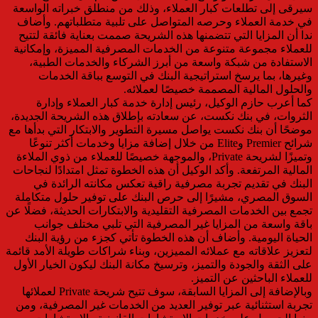
سيرقى إلى تطلعات كبار العملاء، وذلك من منطلق خبراته الواسعة
في خدمة العملاء وحرصه المتواصل على تلبية متطلباتهم. وأضاف
ندا أن المزايا التي تتضمنها هذه الشريحة صممت بعناية فائقة لتتيح
للعملاء مجموعة متنوعة من الخدمات المصرفية المميزة، وإمكانية
الاستفادة من شبكة واسعة من أبرز الشركاء والخدمات الطبية،
وغيرها، بما يرسخ استراتيجية البنك في التوسع بباقة الخدمات
والحلول المالية المصممة خصيصًا لعملائه.
كما أعرب حازم الوكيل، رئيس إدارة خدمة كبار العملاء وإدارة
الثروات، في بنك نكست، عن سعادته بإطلاق هذه الشريحة الجديدة،
موضحًا أن بنك نكست يواصل مسيرة التطوير والابتكار التي بدأها مع
شرائح Premier وElite من خلال إضافة مزايا وخدمات أكثر تنوعًا
وتميزًا لشريحة Private، والموجهة خصيصًا للعملاء من ذوي الملاءة
المالية المرتفعة. وأكد الوكيل أن هذه الخطوة تمثل امتدادًا لنجاحات
البنك في تقديم تجربة مصرفية راقية تعكس مكانته الرائدة في
السوق المصري، مشيرًا إلى حرص البنك على توفير حلول متكاملة
تجمع بين الخدمات المصرفية التقليدية والابتكارات الحديثة، فضلًا عن
باقة واسعة من المزايا غير المصرفية التي تلبي مختلف جوانب
الحياة اليومية. وأضاف أن هذه الخطوة تأتي كجزء من رؤية البنك
لتعزيز علاقاته مع عملائه المميزين، وبناء شراكات طويلة الأمد قائمة
على الثقة والجودة والتميز، وترسيخ مكانة البنك ليكون الخيار الأول
للعملاء الباحثين عن التميز.
وبالإضافة إلى المزايا السابقة، سوف تتيح شريحة Private لعملائها
تجربة استثنائية عبر توفير العديد من الخدمات غير المصرفية، ومن