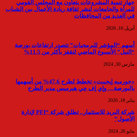
جهاز تنمية المشروعات يتعاون مع المجلس القومي
للمرأة والجامعات لنشر ثقافة ريادة الأعمال بين الشباب
في العديد من المحافظات
أبريل 16, 2026
أسهم “المؤشر للبرمجيات” تتصدر ارتفاعات بورصة
“النيل” الأسبوع الماضي لتقفز بأكثر من 11.5%
مارس 30, 2024
«جورميه إيجيبت» تخطط لطرح 47.6% من أسهمها
بالبورصة… وإي إف چي هيرميس مدير الطرح
يناير 18, 2026
شركة البريد للاستثمار.. تطلق شركة “PFI لإدارة
الأصول”
مايو 26, 2024