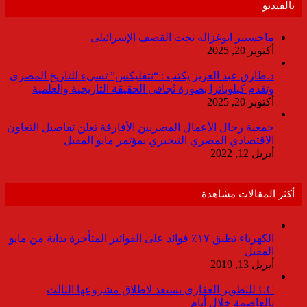
بالفيديو
ماجستير ابوغزاله تحت القصف الإسرائيلى
أكتوبر 20, 2025
د.طارق عبد العزيز يكتب : “نتفليكس” تسىء للتاريخ المصرى
وتقدم كيلوباترا بصورة تُجافي الحقيقة التاريخية والعلمية
أكتوبر 20, 2025
جمعية رجال الأعمال المصريين الأفارقة تعلن تفاصيل التعاون
الاقتصادي المصري النيجيري بمؤتمر مايو المقبل
أبريل 12, 2022
أكثر المقالات مشاهدة
الكهرباء تطبق ١٧٪ فوائد على الفواتير المتأخرة بداية من مايو
المقبل
أبريل 13, 2019
UC للتطوير العقارى تستعد لاطلاق مشروعها الثالث
بالعاصمة خلال أيام