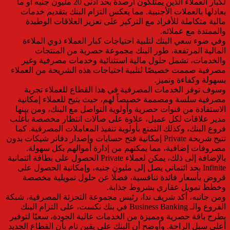
لكبار العملاء الذين يمتلكون أرصدة بحد أدنى 20 مليون جنيه أو ما
يعادلها بالعملات الأجنبية. مما يعكس التزام البنك بتقديم خدمات
مالية متكاملة للأفراد مع التركيز على تعزيز العلاقات الوطيدة
والممتدة مع عملائه.
وفي ضوء سعي البنك لتلبية احتياجات كبار العملاء ذوي الملاءة
المالية المرتفعة، طور البنك مجموعة حصرية من المنتجات
والخدمات، تشمل حلول مالية استثنائية وخدمات مصرفية وغير
مصرفية صممت خصيصًا لتلبية احتياجات هذه الشريحة من العملاء
بسهولة وكفاءة وتميز.
وسوف توفر الخدمات المصرفية في هذا القطاع للعملاء تجربة
مصرفية سلسة ومصممة خصيصاً لهم، حيث يتيح للعملاء إمكانية
الاستفادة من قنوات حصرية وأولوية التواصل مع البنك، ومن بينها
مدير علاقات لكل عميل، علاوة على صالات انتظار مخصصة بأغلب
فروع البنك، وكذلك التمتع بأولوية تنفيذ المعاملات المصرفية. كما
تتيح شريحة Private إمكانية فتح حسابات وإصدار دفاتر شيكات بدون
مصروفات إضافية، مما يمكنهم من إدارة أموالهم بكل سهولة.
بالإضافة إلى ذلك، يمكن لعملاء Private الحصول على بطاقة ائتمانية
Infinite بحد ائتماني يصل إلى مليون جنيه، وإمكانية الحصول على
قروض بأسعار فائدة تنافسية، فضلًا عن حلول تمويلية مخصصة
وخطط تمويل عقاري بشروط جذابة.
ومن جانبه، أكد شريف ندا، رئيس مجموعة التجزئة المصرفية، شبكة
الفروع والـ Business Banking في بنك نكست، على التزام البنك
بطرح باقة حصرية ومميزة من الخدمات عالية الجودة، سعيًا لتوفير
أعلى سبل الراحة. وأوضح أن البنك على يقين تام بأن القطاع الجديد