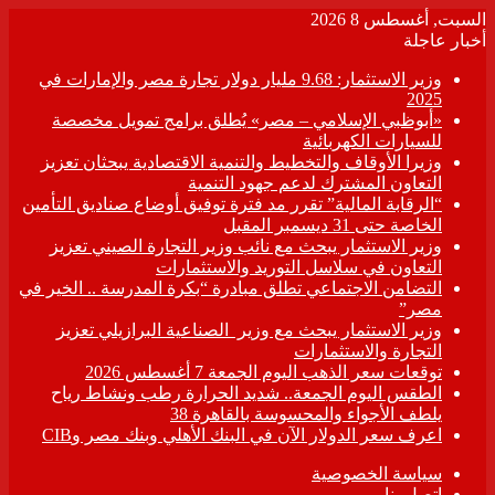
السبت, أغسطس 8 2026
أخبار عاجلة
وزير الاستثمار: 9.68 مليار دولار تجارة مصر والإمارات في
2025
«أبوظبي الإسلامي – مصر» يُطلق برامج تمويل مخصصة
للسيارات الكهربائية
وزيرا الأوقاف والتخطيط والتنمية الاقتصادية يبحثان تعزيز
التعاون المشترك لدعم جهود التنمية
“الرقابة المالية” تقرر مد فترة توفيق أوضاع صناديق التأمين
الخاصة حتى 31 ديسمبر المقبل
وزير الاستثمار يبحث مع نائب وزير التجارة الصيني تعزيز
التعاون في سلاسل التوريد والاستثمارات
التضامن الاجتماعي تطلق مبادرة “بكرة المدرسة .. الخير في
مصر”
وزير الاستثمار يبحث مع وزير الصناعية البرازيلي تعزيز
التجارة والاستثمارات
توقعات سعر الذهب اليوم الجمعة 7 أغسطس 2026
الطقس اليوم الجمعة.. شديد الحرارة رطب ونشاط رياح
يلطف الأجواء والمحسوسة بالقاهرة 38
اعرف سعر الدولار الآن في البنك الأهلي وبنك مصر وCIB
سياسة الخصوصية
اتصل بنا