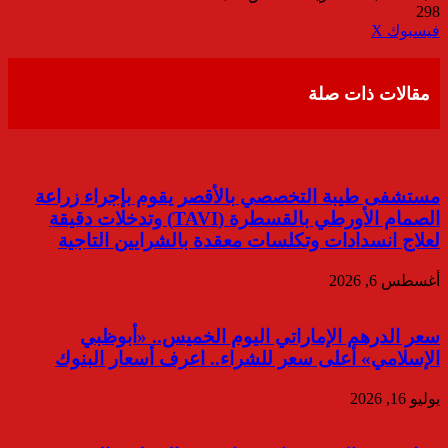
298
ڤايبر
طباعة
تيلقرام
واتساب
مشاركة
فيسبوك
‫X
عبر
البريد
مقالات ذات صلة
مستشفى طيبة التخصصي بالأقصر يقوم بإجراء زراعة
الصمام الأورطي بالقسطرة (TAVI) وتدخلات دقيقة
لعلاج انسدادات وتكلسات معقدة بالشرايين التاجية
أغسطس 6, 2026
سعر الدرهم الإماراتي اليوم الخميس.. «أبوظبي
الإسلامي» أعلى سعر للشراء.. اعرف أسعار البنوك
يوليو 16, 2026