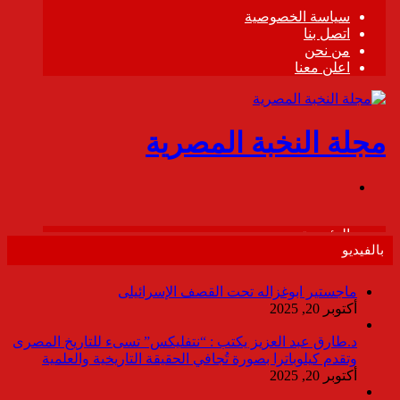
بالفيديو
ماجستير ابوغزاله تحت القصف الإسرائيلى
أكتوبر 20, 2025
د.طارق عبد العزيز يكتب : “نتفليكس” تسىء للتاريخ المصرى
وتقدم كيلوباترا بصورة تُجافي الحقيقة التاريخية والعلمية
أكتوبر 20, 2025