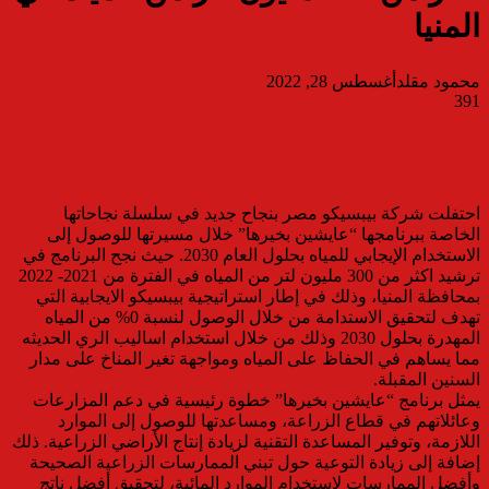
المنيا
محمود مقلد
أغسطس 28, 2022
391
احتفلت شركة بيبسيكو مصر بنجاح جديد في سلسلة نجاحاتها
الخاصة ببرنامجها “عايشين بخيرها” خلال مسيرتها للوصول إلى
الاستخدام الإيجابي للمياه بحلول العام 2030. حيث نجح البرنامج في
ترشيد اكثر من 300 مليون لتر من المياه في الفترة من 2021- 2022
بمحافظة المنيا، وذلك في إطار استراتيجية بيبسيكو الايجابية التي
تهدف لتحقيق الاستدامة من خلال الوصول لنسبة 0% من المياه
المهدرة بحلول 2030 وذلك من خلال استخدام اساليب الري الحديثه
مما يساهم في الحفاظ على المياه ومواجهة تغير المناخ على مدار
السنين المقبلة.
يمثل برنامج “عايشين بخيرها” خطوة رئيسية في دعم المزارعات
وعائلاتهم في قطاع الزراعة، ومساعدتها للوصول إلى الموارد
اللازمة، وتوفير المساعدة التقنية لزيادة إنتاج الأراضي الزراعية. ذلك
إضافة إلى زيادة التوعية حول تبني الممارسات الزراعية الصحيحة
وأفضل الممارسات لاستخدام الموارد المائية، لتحقيق أفضل ناتج