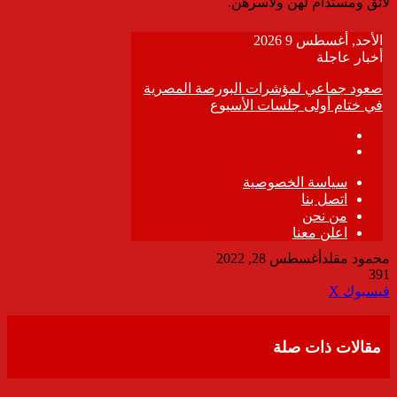
لائق ومستدام لهن ولأسرهن.
محمود مقلد
أغسطس 28, 2022
391
ڤايبر
طباعة
تيلقرام
واتساب
مشاركة
فيسبوك
‫X
عبر
البريد
مقالات ذات صلة