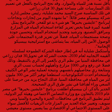
بأقل نسبة هدر للمياه والموارد. وقد نجح البرنامج بالفعل في تعميم
تلك الممارسات على مساحة تفوق 30 فدان زراعي.
في تلك المناسبة صرح السيد محمد شلباية، رئيس مجلس إدارة
شركة بيبسيكو مصر قائلاً: “ما نشهده اليوم من إنجازات ونجاحات
لبرنامج “عايشين بخيرها” هو شيء يدعو للفخر. فالبرنامج يمثل
أهمية كبيرة فيما يخص تعزيز كفاءة استخدام المياه في المزارع
ومرافق التصنيع، وترشيد وتجديد استخدام المياه، وتحسين جودة
وصحة مستجمعات المياه، فضلاً عن تعزيز قدرة المجتمعات على
الوصول الآمن إلى المياه، بما يتماشى مع استراتيجية بيبسيكو
الإيجابية”.
وأستكمل شلباية أنه في إطار خطة الشركة الطموحة لسلسله
القيمه الايجابيه لعام 2030، نجحت الشركة في تحويل30 فدان زراعي
في محافظة المنيا من نظم الري بالغمر إلى الري بالتنقيط، وذلك
فضلا عن رفع وعي 1000 مزارع وتأهيلهم لحساب نسب الري
ومتابعة ري محاصيلهم بأنفسهم. ونتيجة لعملية نشر الوعي الكثيف
واستخدام أحدث التكنولوجيات، استطعنا توفير أكثر من 300 مليون
لتر من المياه في محافظة المنيا. فذلك النجاح يزيد من حرصنا على
السعي وراء أهدافنا في نشر طرق الري الصحيحة.
الجدير بالذكر، أن بيبسيكو أطلقت برنامج “عايشين بخيرها” في مصر
عام 2019 بالتعاون مع وزارة التضامن الاجتماعي وهيئة كير الدولية،
ليتم تطبيق البرنامج في محافظات الجيزة والبحيرة والمنيا وبني
سويف، وتغيير حياة العديد من المزارعات الريفيات للأفضل سواء
على المستوى الاجتماعي أو الاقتصادي بما يضمن مستوى معيشي