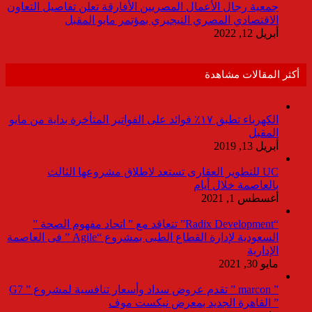
جمعية رجال الأعمال المصريين الأفارقة تعلن تفاصيل التعاون
الاقتصادي المصري النيجيري بمؤتمر مايو المقبل
أبريل 12, 2022
أكثر المقالات مشاهدة
الكهرباء تطبق ١٧٪ فوائد على الفواتير المتأخرة بداية من مايو
المقبل
أبريل 13, 2019
UC للتطوير العقارى تستعد لاطلاق مشروعها الثالث
بالعاصمة خلال أيام
أغسطس 1, 2021
“Radix Development” تتعاقد مع ” اتحاد مفهوم الصحة ”
السعودية لإدارة القطاع الطبى بمشروع “Agile ” فى العاصمة
الإدارية
مايو 30, 2021
” marcon ” تقدم عروض سداد وأسعار تنافسية لمشروع ” G7
” القاهرة الجديد بمعرض نيكست موف