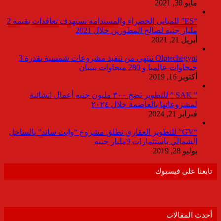
مايو 30, 2021
“ES” للمبانى الخضراء والمستدامة تستهدف تعاقدات بقيمة 2
مليار جنيه لصالح المطورين خلال 2021
أبريل 21, 2021
Olptechegypt تنتهي من تنفيذ مشروعات شمسية بقدرة 3
جيجاوات عالميا و 280 ميجاوات ببنبان
أكتوبر 16, 2019
” SAK ” للتطوير تضخ ٣٠٠ مليون جنيه أعمال انشائية
لمشروعاتها بالعاصمة خلال ٢٠٢٤
فبراير 21, 2024
“GV” للتطوير العقاري تطلق مشروع “وايت ساند” بالساحل
الشمالي باستثمارات 9مليار جنيه
يوليو 28, 2019
تابعنا على فيسبوك
أحدث المقالات