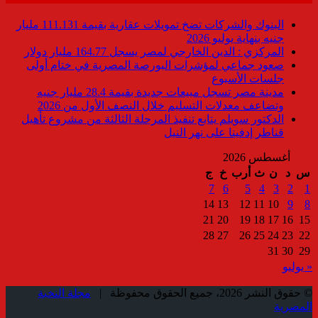
البنوك والشركات تضخ تمويلات عقارية بقيمة 111.131 مليار
جنيه بنهاية يوليو 2026
المركزي : الدين الخارجي لمصر يسجل 164.77 مليار دولار
صعود جماعي لمؤشرات البورصة المصرية في ختام أولى
جلسات الأسبوع
مدينة مصر تسجل مبيعات جديدة بقيمة 28.4 مليار جنيه
وتضاعف معدلات التسليم خلال النصف الأول من 2026
الدكتور سويلم يتابع تنفيذ المرحلة الثالثة من مشروع تأهيل
قناطر إدفينا على نهر النيل
أغسطس 2026
س
د
ن
ث
أرب
خ
ج
7
6
5
4
3
2
1
14
13
12
11
10
9
8
21
20
19
18
17
16
15
28
27
26
25
24
23
22
31
30
29
« يوليو
© حقوق النشر 2026، جميع الحقوق محفوظة |
مجلة النخبة
المصرية