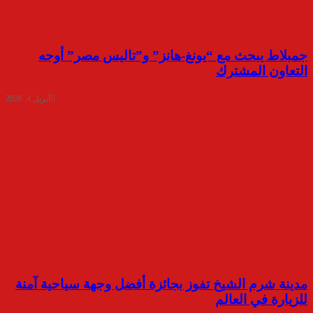
جمبلاط يبحث مع “يونغ-هانز” و”تاليس مصر” أوجه
التعاون المشترك
أبريل 4, 2026
مدينة شرم الشيخ تفوز بجائزة أفضل وجهة سياحية آمنة
للزيارة في العالم