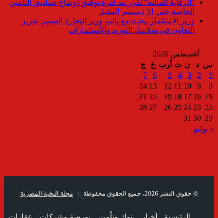
“الرقابة المالية” تقرر مد فترة توفيق أوضاع صناديق التأمين
الخاصة حتى 31 ديسمبر المقبل
وزير الاستثمار يبحث مع نائب وزير التجارة الصيني تعزيز
التعاون في سلاسل التوريد والاستثمارات
أغسطس 2026
س
د
ن
ث
أرب
خ
ج
7
6
5
4
3
2
1
14
13
12
11
10
9
8
21
20
19
18
17
16
15
28
27
26
25
24
23
22
31
30
29
« يوليو
© حقوق النشر 2026، جميع الحقوق محفوظة |
مجلة النخبة المصرية
الرئيسية
أخبار
بنوك وتأمين
بورصة وشركات
عقارات