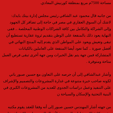
مساحة 7500م مربع بمنطقة كورنيش المعادي.
من جانبه قال محمود عبد الشافي رئيس مجلس إدارة بيتك بايدك:
لاشك أن السوق العقاري في مصر في حاجة إلى تضافر كل الجهود
وإلى الشراكة والتكامل بين كافة الشراكات الوطنية المخلصة .. ففى
النهاية يعود ذلك بالمنفعة على الوطن بتقديم ثروة عقارية تستطيع أن
تبقى وتعيش ويعود على المواطن الذي يقدم إليه المنتج النهائي في
أفضل صورة .. كما تعود أيضا المنفعة على العاملين بالكيانات
المتشاركة فمن جهة يتم نقل الخبرات ومن جهة أخرى تبقى فرص العمل
متاحة ومتوفرة .
وأشار عبدالشافي إلى أن حرصه على التعاون مع حسين صبور ياتي
لكونه صاحب خبرة متنوعة في غدارة المشروعات والتصميم والإشراف
على التنفيذ وعمل دراسات الجدوى للعديد من المشروعات الكبرى في
البنية التحتية والإسكان والسياحة ن
من جهته أشار المهندس حسين صبور إلى أنه وفقا للعقد يقوم مكتبه