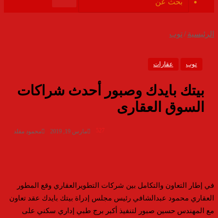
الموقع
بحث
RSS
عن
الرئيسية
/
توب
توب
عقارات
بيتك بايدك وصبور أحدث شراكات
السوق العقارى
527
مارس 19, 2019
محمود مقلد
في إطار التعاون والتكامل بين شركات التطويرالعقاري وقع المطور
العقاري محمود عبدالشافي رئيس مجلس إدراة بيتك بايدك عقد تعاون
مع المهندس حسين صبور لتنفيذ أكبر برج طبي إداري سكني على