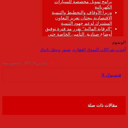
الوسوم
أحدث شراكات السوق العقارى
صبور وبيتك بايدك
527
مارس 19, 2019
محمود مقلد
ڤايبر
طباعة
تيلقرام
واتساب
مشاركة
فيسبوك
‫X
عبر
البريد
مقالات ذات صلة