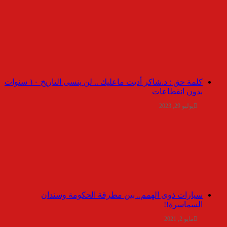
كلمة حق : د.شاكر أديت ماعليك .. لن ينسى التاريخ ١٠ سنوات
بدون انقطاعات
يوليو 29, 2023
سيارات ذوى الهمم.. بين مطرقة الحكومة وسندان
السماسرة!!
مايو 2, 2021