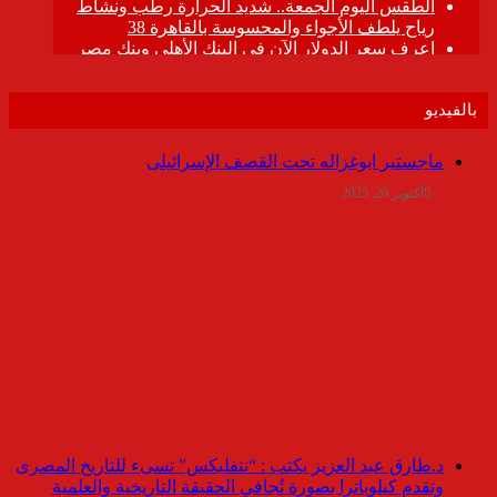
بالفيديو
ماجستير ابوغزاله تحت القصف الإسرائيلى
أكتوبر 20, 2025
د.طارق عبد العزيز يكتب : “نتفليكس” تسىء للتاريخ المصرى
وتقدم كيلوباترا بصورة تُجافي الحقيقة التاريخية والعلمية