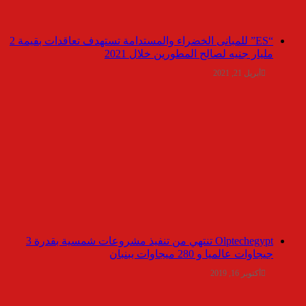
“ES” للمبانى الخضراء والمستدامة تستهدف تعاقدات بقيمة 2
مليار جنيه لصالح المطورين خلال 2021
أبريل 21, 2021
Olptechegypt تنتهي من تنفيذ مشروعات شمسية بقدرة 3
جيجاوات عالميا و 280 ميجاوات ببنبان
أكتوبر 16, 2019