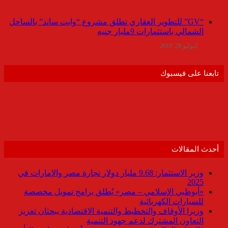
“GV” للتطوير العقاري تطلق مشروع “وايت ساند” بالساحل
الشمالي باستثمارات 9مليار جنيه
يوليو 28, 2019
تابعنا على فيسبوك
أحدث المقالات
وزير الاستثمار: 9.68 مليار دولار تجارة مصر والإمارات في
2025
«أبوظبي الإسلامي – مصر» يُطلق برامج تمويل مخصصة
للسيارات الكهربائية
وزيرا الأوقاف والتخطيط والتنمية الاقتصادية يبحثان تعزيز
التعاون المشترك لدعم جهود التنمية