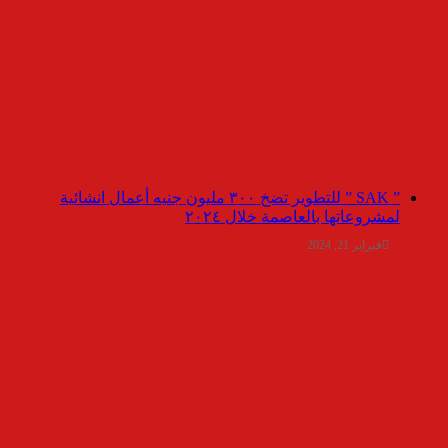
” SAK ” للتطوير تضخ ٣٠٠ مليون جنيه أعمال انشائية
لمشروعاتها بالعاصمة خلال ٢٠٢٤
فبراير 21, 2024