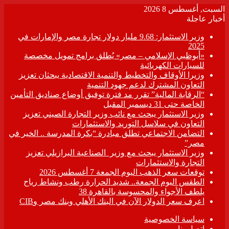
السبت, أغسطس 8 2026
أخبار عاجلة
وزير الاستثمار: 9.68 مليار دولار تجارة مصر والإمارات في
2025
«أبوظبي الإسلامي – مصر» يُطلق برامج تمويل مخصصة
للسيارات الكهربائية
وزيرا الأوقاف والتخطيط والتنمية الاقتصادية يبحثان تعزيز
التعاون المشترك لدعم جهود التنمية
“الرقابة المالية” تقرر مد فترة توفيق أوضاع صناديق التأمين
الخاصة حتى 31 ديسمبر المقبل
وزير الاستثمار يبحث مع نائب وزير التجارة الصيني تعزيز
التعاون في سلاسل التوريد والاستثمارات
التضامن الاجتماعي تطلق مبادرة “بكرة المدرسة .. الخير في
مصر”
وزير الاستثمار يبحث مع وزير الصناعية البرازيلي تعزيز
التجارة والاستثمارات
توقعات سعر الذهب اليوم الجمعة 7 أغسطس 2026
الطقس اليوم الجمعة.. شديد الحرارة رطب ونشاط رياح
يلطف الأجواء والمحسوسة بالقاهرة 38
اعرف سعر الدولار الآن في البنك الأهلي وبنك مصر وCIB
سياسة الخصوصية
اتصل بنا