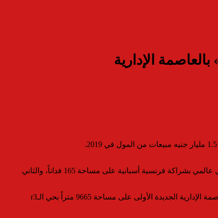
أضاف خلال احتفالية الشركة أمس، ان الشركة تخطط لبدء العمل في مشروعين جديدين بالنصف الثاني من 2019، الأول مشروع سياحي عالمي بشراكة فرنسية أسبانية على مساحة 165 فداناً، والثاني
تابع: الشركة انتهت من بناء مدرسة نموذجية بمدينة المحلة، بالإضافة إلى بناء مدرستين انترناشيونال لجميع مراحل التعليم الأساسي بالعاصمة الإدارية الجديدة الأولى على مساحة 9665 متراً بحي الـr3