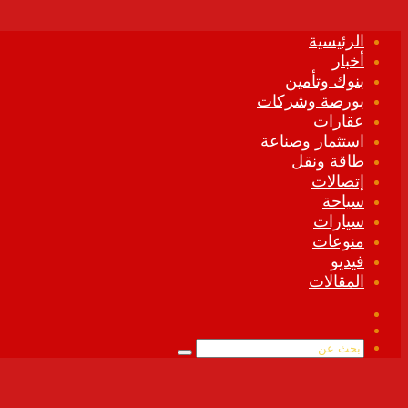
الرئيسية
أخبار
بنوك وتأمين
بورصة وشركات
عقارات
استثمار وصناعة
طاقة ونقل
إتصالات
سياحة
سيارات
منوعات
فيديو
المقالات
فيسبوك
ملخص
الموقع
بحث
RSS
عن