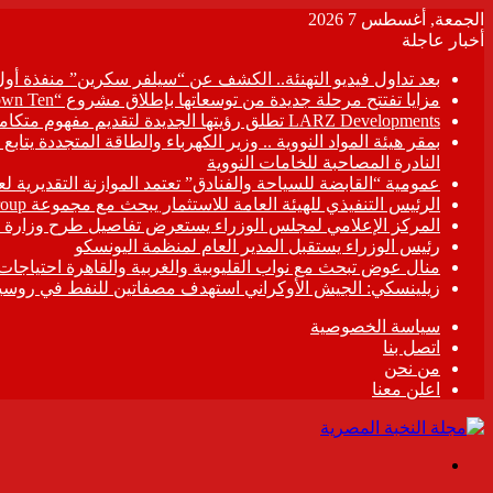
الجمعة, أغسطس 7 2026
أخبار عاجلة
بعد تداول فيديو التهنئة.. الكشف عن “سيلفر سكرين” منفذة أو
مزايا تفتتح مرحلة جديدة من توسعاتها بإطلاق مشروع “Town Ten ” بعرابى الجديدة بمدينة العبور
LARZ Developments تطلق رؤيتها الجديدة لتقديم مفهوم متكامل للتطوير العقاري في مصر
بمقر هيئة المواد النووية .. وزير الكهرباء والطاقة المتجددة يت
النادرة المصاحبة للخامات النووية
عمومية “القابضة للسياحة والفنادق” تعتمد الموازنة التقديرية لعام 6/2027
الرئيس التنفيذي للهيئة العامة للاستثمار يبحث مع مجموعة Hirdaramani Group السريلانكية خطط التوسع في السوق المصرية
المركز الإعلامي لمجلس الوزراء يستعرض تفاصيل طرح وزارة ال
رئيس الوزراء يستقبل المدير العام لمنظمة اليونسكو
منال عوض تبحث مع نواب القليوبية والغربية والقاهرة احتياجات
زيلينسكي: الجيش الأوكراني استهدف مصفاتين للنفط في روسيا
سياسة الخصوصية
اتصل بنا
من نحن
اعلن معنا
القائمة