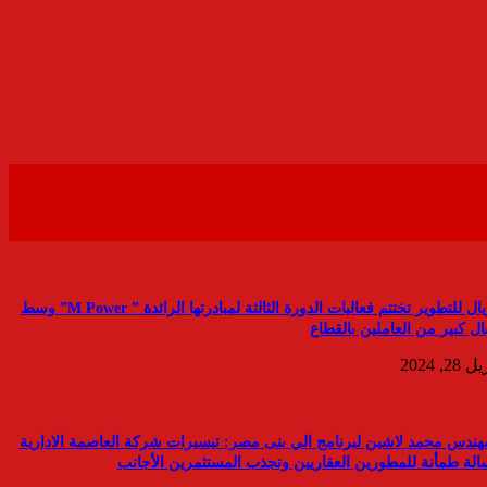
رويال للتطوير تختتم فعاليات الدورة الثالثة لمبادرتها الرائدة ” M Power” وسط
ال كبير من العاملين بالقطاع
 28, 2024
مهندس محمد لاشين لبرنامج الي بنى مصر: تيسيرات شركة العاصمة الادارية
الة طمأنة للمطورين العقاريين وتجذب المستثمرين الأجانب