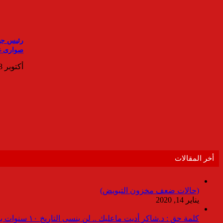
صوارى غرب 
أكتوبر 28, 2022
أخر المقالات
(حالات ضعف مخزون التبويض)
يناير 14, 2020
كلمة حق : د.شاكر أديت ماعليك .. لن ينسى التاريخ ١٠ سنوات بدون انقطاعات