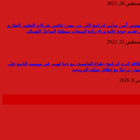
طس 28, 2023
مهندس أيمن سامي لبرنامج اللى بنى مصر: تنافس شركات التطوير العقاري
تقديم جودة عالية وراء زيادة المبيعات بمنطقة الساحل الشمالى
طس 31, 2022
طلاقة كبرى لبرنامج «صُناع العاصمة» مع جينا فهمى في موسمه التاسع على
نهار» تزامنًا مع إطلاق حملته الترويجية
6, 2026