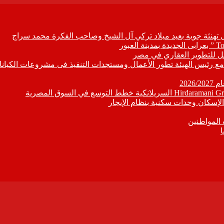
ل تهنئة جوية بعيد ميلاد تركي آل الشيخ وصاحب الفكرة محمد سراج
ابع مع رئيس الهيئة تطور الأعمال ومستجدات التنفيذ فى مشروعات الكيانا
202
إسكان وحدات سكنية بنظام الإيجار
 المواطنين