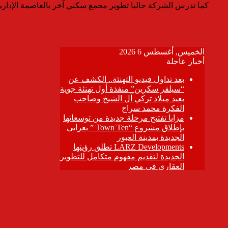
كما تدرس الشركة حاليا تطوير مجمع سكني آخر بالعاصمة الإدارية بمنطقة r8 ليكون هذا المشروع مشروعها العقاري الثاني بالعاصمة الادارية بعد مشروع لاكابيت