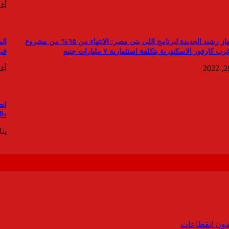
أغس
رئيس جهاز رشيد الجديدة لبرنامج اللى بنى مصر: الانتهاء من ٦٥% من مشروع
ال
كارفور الاسكندرية بتكلفة استثمارية ٧ مليارات جنيه
في 
أغس
ان
«ال
يناير 