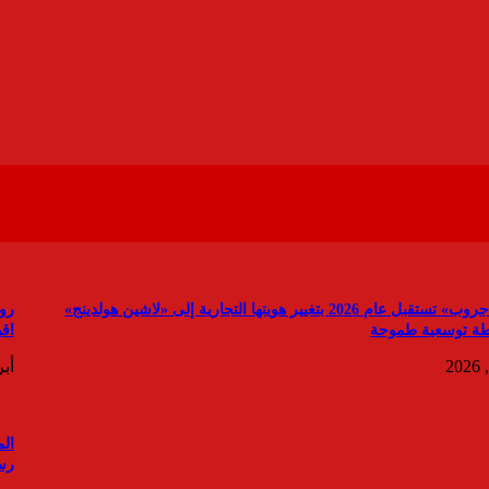
«ماستر جروب» تستقبل عام 2026 بتغيير هويتها التجارية إلى «لاشين هولدينج»
 توسعية طموحة
اقب
أبريل
ال
رس