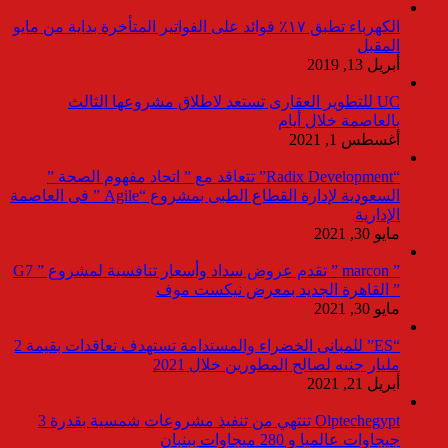
الكهرباء تطبق ١٧٪ فوائد على الفواتير المتأخرة بداية من مايو
المقبل
أبريل 13, 2019
UC للتطوير العقارى تستعد لاطلاق مشروعها الثالث
بالعاصمة خلال أيام
أغسطس 1, 2021
“Radix Development” تتعاقد مع ” اتحاد مفهوم الصحة ”
السعودية لإدارة القطاع الطبى بمشروع “Agile ” فى العاصمة
الإدارية
مايو 30, 2021
” marcon ” تقدم عروض سداد وأسعار تنافسية لمشروع ” G7
” القاهرة الجديد بمعرض نيكست موف
مايو 30, 2021
“ES” للمبانى الخضراء والمستدامة تستهدف تعاقدات بقيمة 2
مليار جنيه لصالح المطورين خلال 2021
أبريل 21, 2021
Olptechegypt تنتهي من تنفيذ مشروعات شمسية بقدرة 3
جيجاوات عالميا و 280 ميجاوات ببنبان