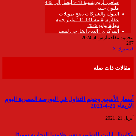
محمود مقلد
مارس 4, 2024
267
ڤايبر
طباعة
تيلقرام
واتساب
مشاركة
فيسبوك
‫X
عبر
البريد
مقالات ذات صلة
أسعار الأسهم وحجم التداول في البورصة المصرية اليوم
الاربعاء 21-4-2021
أبريل 21, 2021
«كابيتال إيليت للتطوير» تغير علامتها التجارية تمهيدًا