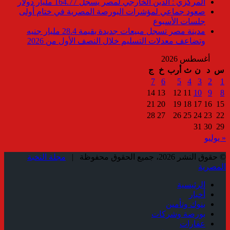
المركزي : الدين الخارجي لمصر يسجل 164.77 مليار دولار
صعود جماعي لمؤشرات البورصة المصرية في ختام أولى
جلسات الأسبوع
مدينة مصر تسجل مبيعات جديدة بقيمة 28.4 مليار جنيه
وتضاعف معدلات التسليم خلال النصف الأول من 2026
أغسطس 2026
س
د
ن
ث
أرب
خ
ج
7
6
5
4
3
2
1
14
13
12
11
10
9
8
21
20
19
18
17
16
15
28
27
26
25
24
23
22
31
30
29
« يوليو
© حقوق النشر 2026، جميع الحقوق محفوظة |
مجلة النخبة
المصرية
الرئيسية
أخبار
بنوك وتأمين
بورصة وشركات
عقارات