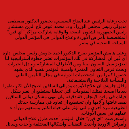
تحت رعاية الرئيس عبد الفتاح السيسي، بحضور الدكتور مصطفى
مدبولي رئيس مجلس الوزراء و د. محمد عوض تاج الدين مستشار
رئيس الجمهورية لشئون الصحة والوقاية شاركت مراكز “آي ڤين”
المتخصصة بأمراض الأوردة وعلاج الدوالي في المؤتمر الدولي
للسياحة الصحية في مصر.
وعلى هامش المؤتمر صرح الدكتور احمد جاويش رئيس مجلس ادارة
آي ڤين ان المشاركة في تلك المؤتمرات تعتبر خطوة استراتيجية لنا
لتعزيز سبل التعاون بيننا وبين الأطراف المشاركة وتبادل الخبرات
وبحث فرص التعاون المثمرة واهمية المؤتمر نفسه الذي يشهد
حضورا كبيرا من الشخصيات الدولية في مجال التأمين الطبي
والسياحة العلاجية والاستشفائية.
وقال جاويش ان علاج الأوردة ودوالي الساقين اصبح الأن اكثر تطورا
بعدما اصبحنا نمتلك المقومات التي تجعلنا نستطيع ان نغير شكل
حياتك في وقت لايتجاوز 45 دقيقة وان ننهي مشكل دوالي الساقين
بمضاعافتها وآلامها وان تستطيع ان تعاود في ممارسة حياتك
الطبيعية مرة أخرى والتي تؤثر على حياة الكثير وتمنعهم من أداء
عملهم في بعض الأوقات.
واستعرضت “آي ڤين” خلال المؤتمر أحدث طرق علاج الدوالى
وأمراض الأوردة وأحدث التقنيات وأشكالها المختلفة وأحدث وسائل