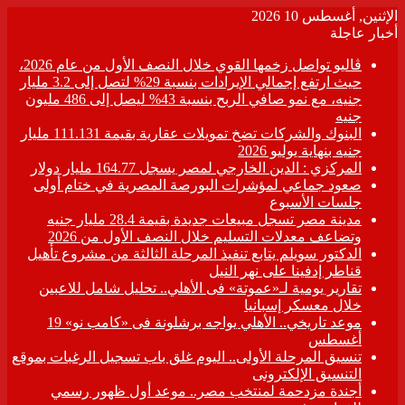
الإثنين, أغسطس 10 2026
أخبار عاجلة
ڤاليو تواصل زخمها القوي خلال النصف الأول من عام 2026،
حيث ارتفع إجمالي الإيرادات بنسبة 29% لتصل إلى 3.2 مليار
جنيه، مع نمو صافي الربح بنسبة 43% ليصل إلى 486 مليون
جنيه
البنوك والشركات تضخ تمويلات عقارية بقيمة 111.131 مليار
جنيه بنهاية يوليو 2026
المركزي : الدين الخارجي لمصر يسجل 164.77 مليار دولار
صعود جماعي لمؤشرات البورصة المصرية في ختام أولى
جلسات الأسبوع
مدينة مصر تسجل مبيعات جديدة بقيمة 28.4 مليار جنيه
وتضاعف معدلات التسليم خلال النصف الأول من 2026
الدكتور سويلم يتابع تنفيذ المرحلة الثالثة من مشروع تأهيل
قناطر إدفينا على نهر النيل
تقارير يومية لـ«عموتة» فى الأهلي.. تحليل شامل للاعبين
خلال معسكر إسبانيا
موعد تاريخي.. الأهلي يواجه برشلونة فى «كامب نو» 19
أغسطس
تنسيق المرحلة الأولى.. اليوم غلق باب تسجيل الرغبات بموقع
التنسيق الإلكترونى
أجندة مزدحمة لمنتخب مصر.. موعد أول ظهور رسمي