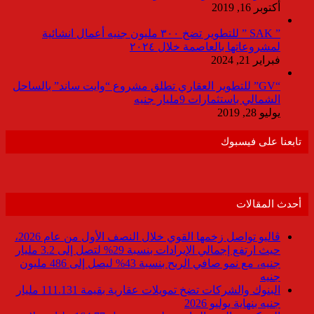
أكتوبر 16, 2019
” SAK ” للتطوير تضخ ٣٠٠ مليون جنيه أعمال انشائية
لمشروعاتها بالعاصمة خلال ٢٠٢٤
فبراير 21, 2024
“GV” للتطوير العقاري تطلق مشروع “وايت ساند” بالساحل
الشمالي باستثمارات 9مليار جنيه
يوليو 28, 2019
تابعنا على فيسبوك
أحدث المقالات
ڤاليو تواصل زخمها القوي خلال النصف الأول من عام 2026،
حيث ارتفع إجمالي الإيرادات بنسبة 29% لتصل إلى 3.2 مليار
جنيه، مع نمو صافي الربح بنسبة 43% ليصل إلى 486 مليون
جنيه
البنوك والشركات تضخ تمويلات عقارية بقيمة 111.131 مليار
جنيه بنهاية يوليو 2026