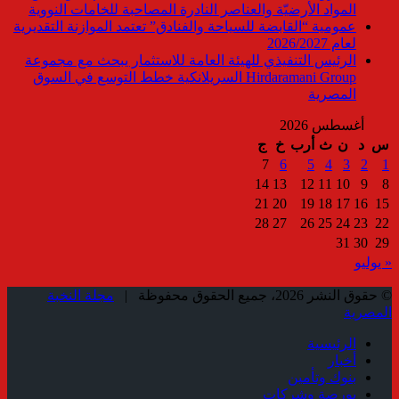
المواد الأرضيّة والعناصر النادرة المصاحبة للخامات النووية
عمومية “القابضة للسياحة والفنادق” تعتمد الموازنة التقديرية
لعام 2026/2027
الرئيس التنفيذي للهيئة العامة للاستثمار يبحث مع مجموعة
Hirdaramani Group السريلانكية خطط التوسع في السوق
المصرية
أغسطس 2026
س
د
ن
ث
أرب
خ
ج
7
6
5
4
3
2
1
14
13
12
11
10
9
8
21
20
19
18
17
16
15
28
27
26
25
24
23
22
31
30
29
« يوليو
© حقوق النشر 2026، جميع الحقوق محفوظة |
مجلة النخبة
المصرية
الرئيسية
أخبار
بنوك وتأمين
بورصة وشركات