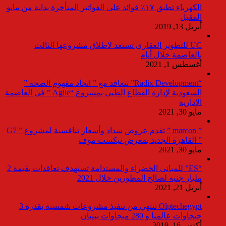
الكهرباء تطبق ١٧٪ فوائد على الفواتير المتأخرة بداية من مايو
المقبل
أبريل 13, 2019
UC للتطوير العقارى تستعد لاطلاق مشروعها الثالث
بالعاصمة خلال أيام
أغسطس 1, 2021
“Radix Development” تتعاقد مع ” اتحاد مفهوم الصحة ”
السعودية لإدارة القطاع الطبى بمشروع “Agile ” فى العاصمة
الإدارية
مايو 30, 2021
” marcon ” تقدم عروض سداد وأسعار تنافسية لمشروع ” G7
” القاهرة الجديد بمعرض نيكست موف
مايو 30, 2021
“ES” للمبانى الخضراء والمستدامة تستهدف تعاقدات بقيمة 2
مليار جنيه لصالح المطورين خلال 2021
أبريل 21, 2021
Olptechegypt تنتهي من تنفيذ مشروعات شمسية بقدرة 3
جيجاوات عالميا و 280 ميجاوات ببنبان
أكتوبر 16, 2019