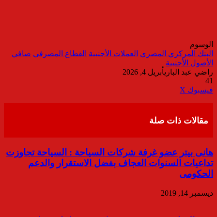
الوسوم
البنك المركزي المصري
العملات الأجنبية
القطاع المصرفي
صافي
الأصول الأجنبية
راضي عبد الباري
أبريل 4, 2026
41
ڤايبر
طباعة
تيلقرام
واتساب
مشاركة
فيسبوك
‫X
عبر
البريد
مقالات ذات صلة
هانى بيتر عضو غرفة شركات السياحة : السياحة تجاوزت
تداعيات السنوات العجاف بفضل الاستقرار والدعم
الحكومى
ديسمبر 14, 2019