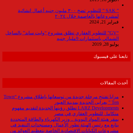
” SAK ” للتطوير تضخ ٣٠٠ مليون جنيه أعمال انشائية
لمشروعاتها بالعاصمة خلال ٢٠٢٤
فبراير 21, 2024
“GV” للتطوير العقاري تطلق مشروع “وايت ساند” بالساحل
الشمالي باستثمارات 9مليار جنيه
يوليو 28, 2019
تابعنا على فيسبوك
أحدث المقالات
مزايا تفتتح مرحلة جديدة من توسعاتها بإطلاق مشروع “Town
Ten ” بعرابى الجديدة بمدينة العبور
LARZ Developments تطلق رؤيتها الجديدة لتقديم مفهوم
متكامل للتطوير العقاري في مصر
بمقر هيئة المواد النووية .. وزير الكهرباء والطاقة المتجددة
يتابع مع رئيس الهيئة تطور الأعمال ومستجدات التنفيذ فى
مشروعات الكيانات الاقتصادية الخاصة بتعظيم العوائد من