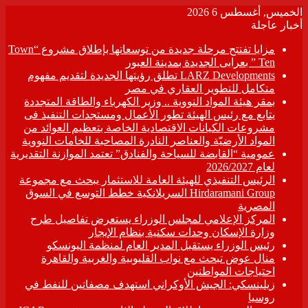
الخميس, أغسطس 6 2026
أخبار عاجلة
مزايا تفتتح مرحلة جديدة من توسعاتها بإطلاق مشروع “Town
Ten ” بعرابى الجديدة بمدينة العبور
LARZ Developments تطلق رؤيتها الجديدة لتقديم مفهوم
متكامل للتطوير العقاري في مصر
بمقر هيئة المواد النووية .. وزير الكهرباء والطاقة المتجددة
يتابع مع رئيس الهيئة تطور الأعمال ومستجدات التنفيذ فى
مشروعات الكيانات الاقتصادية الخاصة بتعظيم العوائد من
المواد الأرضيّة والعناصر النادرة المصاحبة للخامات النووية
عمومية “القابضة للسياحة والفنادق” تعتمد الموازنة التقديرية
لعام 2026/2027
الرئيس التنفيذي للهيئة العامة للاستثمار يبحث مع مجموعة
Hirdaramani Group السريلانكية خطط التوسع في السوق
المصرية
المركز الإعلامي لمجلس الوزراء يستعرض تفاصيل طرح
وزارة الإسكان وحدات سكنية بنظام الإيجار
رئيس الوزراء يستقبل المدير العام لمنظمة اليونسكو
منال عوض تبحث مع نواب القليوبية والغربية والقاهرة
احتياجات المواطنين
زيلينسكي: الجيش الأوكراني استهدف مصفاتين للنفط في
روسيا