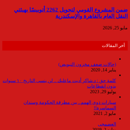
ضمن المشروع القومي لتحويل 2262 أتوبيسًا بهيئتي
النقل العام بالقاهرة والإسكندرية
مايو 25, 2026
أخر المقالات
(حالات ضعف مخزون التبويض)
يناير 14, 2020
كلمة حق : د.شاكر أديت ماعليك .. لن ينسى التاريخ ١٠ سنوات
بدون انقطاعات
يوليو 29, 2023
سيارات ذوى الهمم.. بين مطرقة الحكومة وسندان
السماسرة!!
مايو 2, 2021
العضمجى
يوليو 2, 2019