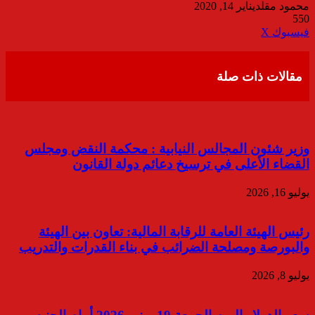
محمود مقلد
يناير 14, 2020
550
ڤايبر
طباعة
تيلقرام
واتساب
مشاركة
فيسبوك
‫X
عبر
البريد
مقالات ذات صلة
وزير شئون المجالس النيابية : محكمة النقض ومجلس
القضاء الأعلى في ترسيخ دعائم دولة القانون
يوليو 16, 2026
رئيس الهيئة العامة للرقابة المالية: ⁠تعاون بين الهيئة
والبورصة ومصلحة الضرائب في بناء القدرات والتدريب
يوليو 8, 2026