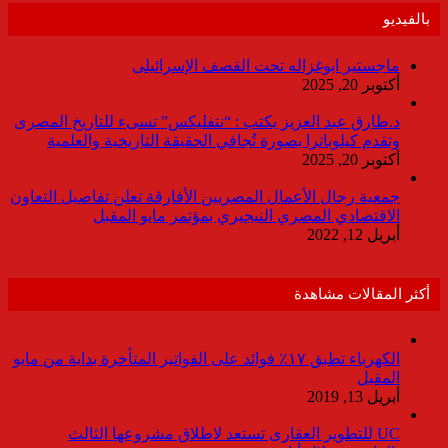
بالفيديو
ماجستير ابوغزاله تحت القصف الإسرائيلى
أكتوبر 20, 2025
د.طارق عبد العزيز يكتب : “نتفليكس” تسىء للتاريخ المصرى
وتقدم كيلوباترا بصورة تُجافي الحقيقة التاريخية والعلمية
أكتوبر 20, 2025
جمعية رجال الأعمال المصريين الأفارقة تعلن تفاصيل التعاون
الاقتصادي المصري النيجيري بمؤتمر مايو المقبل
أبريل 12, 2022
أكثر المقالات مشاهدة
الكهرباء تطبق ١٧٪ فوائد على الفواتير المتأخرة بداية من مايو
المقبل
أبريل 13, 2019
UC للتطوير العقارى تستعد لاطلاق مشروعها الثالث