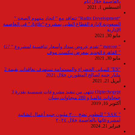
بالعاصمة خلال أيام
أغسطس 1, 2021
“Radix Development” تتعاقد مع ” اتحاد مفهوم الصحة ”
السعودية لإدارة القطاع الطبى بمشروع “Agile ” فى العاصمة
الإدارية
مايو 30, 2021
” marcon ” تقدم عروض سداد وأسعار تنافسية لمشروع ” G7
” القاهرة الجديد بمعرض نيكست موف
مايو 30, 2021
“ES” للمبانى الخضراء والمستدامة تستهدف تعاقدات بقيمة 2
مليار جنيه لصالح المطورين خلال 2021
أبريل 21, 2021
Olptechegypt تنتهي من تنفيذ مشروعات شمسية بقدرة 3
جيجاوات عالميا و 280 ميجاوات ببنبان
أكتوبر 16, 2019
” SAK ” للتطوير تضخ ٣٠٠ مليون جنيه أعمال انشائية
لمشروعاتها بالعاصمة خلال ٢٠٢٤
فبراير 21, 2024