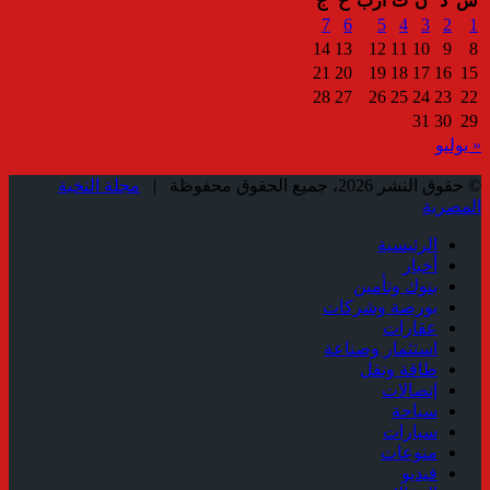
س
د
ن
ث
أرب
خ
ج
7
6
5
4
3
2
1
14
13
12
11
10
9
8
21
20
19
18
17
16
15
28
27
26
25
24
23
22
31
30
29
« يوليو
© حقوق النشر 2026، جميع الحقوق محفوظة |
مجلة النخبة
المصرية
الرئيسية
أخبار
بنوك وتأمين
بورصة وشركات
عقارات
استثمار وصناعة
طاقة ونقل
إتصالات
سياحة
سيارات
منوعات
فيديو