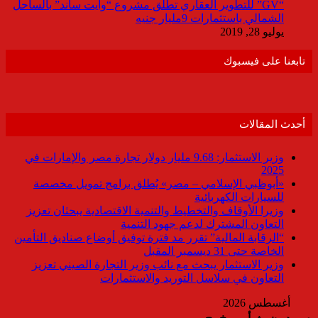
“GV” للتطوير العقاري تطلق مشروع “وايت ساند” بالساحل
الشمالي باستثمارات 9مليار جنيه
يوليو 28, 2019
تابعنا على فيسبوك
أحدث المقالات
وزير الاستثمار: 9.68 مليار دولار تجارة مصر والإمارات في
2025
«أبوظبي الإسلامي – مصر» يُطلق برامج تمويل مخصصة
للسيارات الكهربائية
وزيرا الأوقاف والتخطيط والتنمية الاقتصادية يبحثان تعزيز
التعاون المشترك لدعم جهود التنمية
“الرقابة المالية” تقرر مد فترة توفيق أوضاع صناديق التأمين
الخاصة حتى 31 ديسمبر المقبل
وزير الاستثمار يبحث مع نائب وزير التجارة الصيني تعزيز
التعاون في سلاسل التوريد والاستثمارات
أغسطس 2026