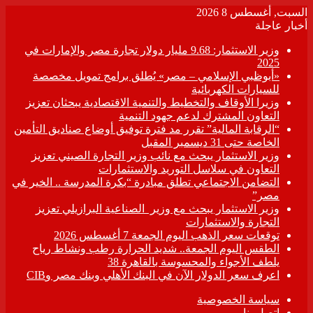
السبت, أغسطس 8 2026
أخبار عاجلة
وزير الاستثمار: 9.68 مليار دولار تجارة مصر والإمارات في
2025
«أبوظبي الإسلامي – مصر» يُطلق برامج تمويل مخصصة
للسيارات الكهربائية
وزيرا الأوقاف والتخطيط والتنمية الاقتصادية يبحثان تعزيز
التعاون المشترك لدعم جهود التنمية
“الرقابة المالية” تقرر مد فترة توفيق أوضاع صناديق التأمين
الخاصة حتى 31 ديسمبر المقبل
وزير الاستثمار يبحث مع نائب وزير التجارة الصيني تعزيز
التعاون في سلاسل التوريد والاستثمارات
التضامن الاجتماعي تطلق مبادرة “بكرة المدرسة .. الخير في
مصر”
وزير الاستثمار يبحث مع وزير الصناعية البرازيلي تعزيز
التجارة والاستثمارات
توقعات سعر الذهب اليوم الجمعة 7 أغسطس 2026
الطقس اليوم الجمعة.. شديد الحرارة رطب ونشاط رياح
يلطف الأجواء والمحسوسة بالقاهرة 38
اعرف سعر الدولار الآن في البنك الأهلي وبنك مصر وCIB
سياسة الخصوصية
اتصل بنا