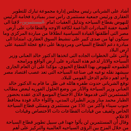
أشاد على الشربانى رئيس مجلس إدارة مجموعة تبارك للتطوير
العقارى ورئيس جمعية مستثمرى راس سدر بمبادرة فخامة الرئيس
للنهوض بقطاع السياحه وتذليل العقبات امام
المستثمرين ،
لافتا الى
أهمية حفنة المبادرات الداعمة لكافة الاوجه والقطاعات على أرض
مصر التى أطلقتها القيادة السياسية انطلاقا من مباردة المركزى وما
سيكون لها من صدى كبير على تنشيط السوق العقارى، امتدادا الى
مبادرة دعم القطاع السياحى ومردودها على دفع عجلة التنمية على
ارض البلاد
وأثنى على الخطوات الجاده التى اتخذها الدكتور خالد العنانى وزير
السياحه والاثار لدعم هذه المبادره على أرض الواقع وبرامجه
الطموحه للنهوض بهذا القطاع الحيوي، مؤكدا على أن العام الجارى
سيشهد نقله نوعيه فى صناعة السياحه التى تعد عصب اقتصاد مصر
وأحد اهم دعائم الدخل القومى للبلاد.
توقع الشربانى حدوث طفره هائله فى ظل ما قام به الدكتور خالد
العناني وزير السياحة والآثار من وضع الحلول الفوريه لبعض مطالب
المسثمرين التى قدموها خلال الاجتماع الموسع الذى عقده بحضور
الطيار محمد منار وزير الطيران المدني، واللواء خالد فودة محافظ
جنوب سيناء وأكثر من 150 من مستثمرى وممثلى قطاع السياحة
الخاص ولفيف من قيادات القطاعات ذات الاختصاص وقيادات
الاعلام.
وقال أن المستثمرين لن يألوا جهدا فى سبيل تطوير قطاع السياحة
من خلال المزج بين الرؤى السياحيه العالمية والتركيز على أهم