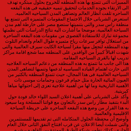
المميزات التى تتمتع بها هذه المنطقه للخروج بحلول مبتكره تهدف
الى الارتقاء بجوده الخدمات لتحقيق تنميه حقيقيه فى هذه البقعه
الساحره تلفت أنظار العالم وتضاهى المدن السياحيه العالميه.
استعرض الشربانى خلال الاجتماع المقومات المتميزه التى تتمتع بها
منطقة راس سدر والتى بتنميتها ستضع مصر على خارطة أهم مدن
السياحة العالمية، موضحا ما أشارت اليه نتائج الدراسات التى نظمتها
مجموعة تبارك للاستفادة القصوى من مقومات هذه البقعه الساحره
من استغلال توافر سرعات رياح متميزه طوال العام وانعدام التلوث
بهذه المنطقه لتجعل منها مقرا لسياحة الكايت سيرف العالمية والتى
شهدت اقبالاً كبيراً من الوافدين على المنطقه مما شجع اقامة مراكز
تدريب لها بالقرى السياحيه المقامه.
هذا الى جانب ما تتمتع به هذه المنطقه من دعائم السياحه العلاجيه
التى حازت اهتمام القياده السياسيه لدعمها وتنميها لتضاهى المدن
السياحيه العالمية فى هذا المجال، حيث تتمتع المنطقه بالكثير من
العيون المائية الحارة مثل حمام فرعون وحمامات موسى ذات
الأهمية التاريخية وما لها من أهمية علاجية تعزى إلى احتوائها مياهاً
كبريتية.
وأكد على الشربانى على أهمية اعلان السيد اللواء خالد فودة حول
البدء بتنفيذ مطار راس سدر بالتعاون مع قواتنا المسلحة وما سيعود
به هذا القرار من وضع هذه البقعه الساحره على خريطة السياحة
الاقليمية والعالمية.
وأوضح أن محفظة الحلول المتكامله التى تم تقديمها للمستثمرين
والتى شملت أيضا الاعلان عن قرب افتتاح النفق الثانى خلال العام
الجارى، كذلك تطوير شبكة الطرق الممتدة بين القاهره – شرم