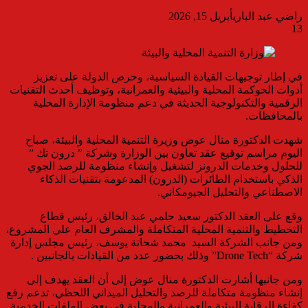
راضي عبد الباري
أبريل 15, 2026
13
في إطار توجيهات القيادة السياسية، وحرص الدولة على تعزيز
أدوات الحوكمة المحلية والبيئية والعمرانية، وتوظيف أحدث التقنيات
الرقمية والتكنولوجية الحديثة في دعم منظومة الإدارة المحلية
بالمحافظات.
شهدت الدكتورة منال عوض وزيرة التنمية المحلية والبيئة، صباح
اليوم مراسم توقيع عقد تعاون بين الوزارة وشركة ” درون تك ”
للحلول وخدمات الدرونز لتشغيل وإنشاء منظومة للرصد الجوي
الذكي باستخدام الطائرات (الدرون) المدعومة بتقنيات الذكاء
الاصطناعي والتحليل الجيومكاني.
وقع على العقد الدكتور سعيد حلمي عبد الخالق، رئيس قطاع
التخطيط والتنمية المحلية المتكاملة والمشرف العام على المشروع،
ومن جانب الشركة السيد محمد شحاتة يوسف، رئيس مجلس إدارة
شركة “Drone Tech” وذلك بحضور عدد من القيادات بالجانبين .
ومن جانبها أشارت الدكتورة منال عوض إلى أن العقد يهدف إلى
إنشاء منظومة متكاملة للرصد والتحليل الميداني اللحظي، تدعم رفع
كفاءة الرقابة البيئية والعمرانية والمحلية فى بعض الملفات الخدمية