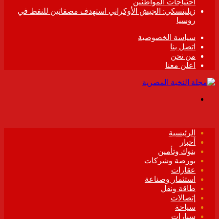
احتياجات المواطنين
زيلينسكي: الجيش الأوكراني استهدف مصفاتين للنفط في
روسيا
سياسة الخصوصية
اتصل بنا
من نحن
اعلن معنا
القائمة
الرئيسية
أخبار
بنوك وتأمين
بورصة وشركات
عقارات
استثمار وصناعة
طاقة ونقل
إتصالات
سياحة
سيارات