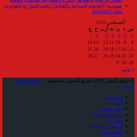
عمومية “القابضة للسياحة والفنادق” تعتمد الموازنة التقديرية
لعام 2026/2027
أغسطس 2026
س
د
ن
ث
أرب
خ
ج
7
6
5
4
3
2
1
14
13
12
11
10
9
8
21
20
19
18
17
16
15
28
27
26
25
24
23
22
31
30
29
« يوليو
© حقوق النشر 2026، جميع الحقوق محفوظة |
مجلة النخبة
المصرية
الرئيسية
أخبار
بنوك وتأمين
بورصة وشركات
عقارات
استثمار وصناعة
طاقة ونقل