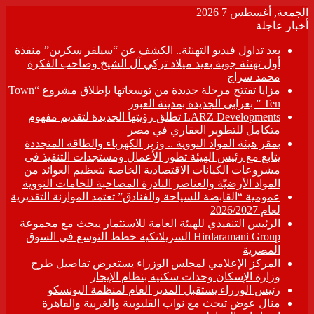
الجمعة, أغسطس 7 2026
أخبار عاجلة
بعد تداول فيديو التهنئة.. الكشف عن “سيلفر سكرين” منفذة
أول تهنئة جوية بعيد ميلاد تركي آل الشيخ وصاحب الفكرة
محمد سراج
مزايا تفتتح مرحلة جديدة من توسعاتها بإطلاق مشروع “Town
Ten ” بعرابى الجديدة بمدينة العبور
LARZ Developments تطلق رؤيتها الجديدة لتقديم مفهوم
متكامل للتطوير العقاري في مصر
بمقر هيئة المواد النووية .. وزير الكهرباء والطاقة المتجددة
يتابع مع رئيس الهيئة تطور الأعمال ومستجدات التنفيذ فى
مشروعات الكيانات الاقتصادية الخاصة بتعظيم العوائد من
المواد الأرضيّة والعناصر النادرة المصاحبة للخامات النووية
عمومية “القابضة للسياحة والفنادق” تعتمد الموازنة التقديرية
لعام 2026/2027
الرئيس التنفيذي للهيئة العامة للاستثمار يبحث مع مجموعة
Hirdaramani Group السريلانكية خطط التوسع في السوق
المصرية
المركز الإعلامي لمجلس الوزراء يستعرض تفاصيل طرح
وزارة الإسكان وحدات سكنية بنظام الإيجار
رئيس الوزراء يستقبل المدير العام لمنظمة اليونسكو
منال عوض تبحث مع نواب القليوبية والغربية والقاهرة