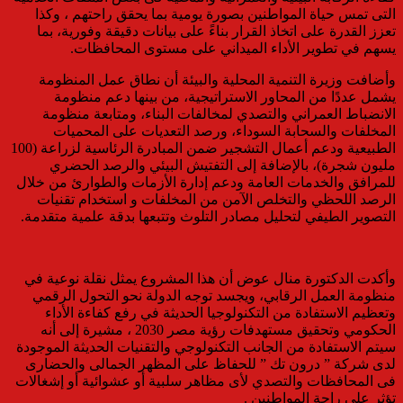
التى تمس حياة المواطنين بصورة يومية بما يحقق راحتهم ، وكذا
تعزز القدرة على اتخاذ القرار بناءً على بيانات دقيقة وفورية، بما
يسهم في تطوير الأداء الميداني على مستوى المحافظات.
وأضافت وزيرة التنمية المحلية والبيئة أن نطاق عمل المنظومة
يشمل عددًا من المحاور الاستراتيجية، من بينها دعم منظومة
الانضباط العمراني والتصدي لمخالفات البناء، ومتابعة منظومة
المخلفات والسحابة السوداء، ورصد التعديات على المحميات
الطبيعية ودعم أعمال التشجير ضمن المبادرة الرئاسية لزراعة (100
مليون شجرة)، بالإضافة إلى التفتيش البيئي والرصد الحضري
للمرافق والخدمات العامة ودعم إدارة الأزمات والطوارئ من خلال
الرصد اللحظي والتخلص الآمن من المخلفات و استخدام تقنيات
التصوير الطيفي لتحليل مصادر التلوث وتتبعها بدقة علمية متقدمة.
وأكدت الدكتورة منال عوض أن هذا المشروع يمثل نقلة نوعية في
منظومة العمل الرقابي، ويجسد توجه الدولة نحو التحول الرقمي
وتعظيم الاستفادة من التكنولوجيا الحديثة في رفع كفاءة الأداء
الحكومي وتحقيق مستهدفات رؤية مصر 2030 ، مشيرة إلى أنه
سيتم الاستفادة من الجانب التكنولوجي والتقنيات الحديثة الموجودة
لدى شركة ” درون تك ” للحفاظ على المظهر الجمالى والحضارى
فى المحافظات والتصدي لأى مظاهر سلبية أو عشوائية أو إشغالات
تؤثر على راحة المواطنين .