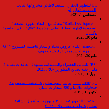
UC للتطوير العقارى تستعد لاطلاق مشروعها الثالث
بالعاصمة خلال أيام
أغسطس 1, 2021
“Radix Development” تتعاقد مع ” اتحاد مفهوم الصحة ”
السعودية لإدارة القطاع الطبى بمشروع “Agile ” فى العاصمة
الإدارية
مايو 30, 2021
” marcon ” تقدم عروض سداد وأسعار تنافسية لمشروع ” G7
” القاهرة الجديد بمعرض نيكست موف
مايو 30, 2021
“ES” للمبانى الخضراء والمستدامة تستهدف تعاقدات بقيمة 2
مليار جنيه لصالح المطورين خلال 2021
أبريل 21, 2021
Olptechegypt تنتهي من تنفيذ مشروعات شمسية بقدرة 3
جيجاوات عالميا و 280 ميجاوات ببنبان
أكتوبر 16, 2019
” SAK ” للتطوير تضخ ٣٠٠ مليون جنيه أعمال انشائية
لمشروعاتها بالعاصمة خلال ٢٠٢٤