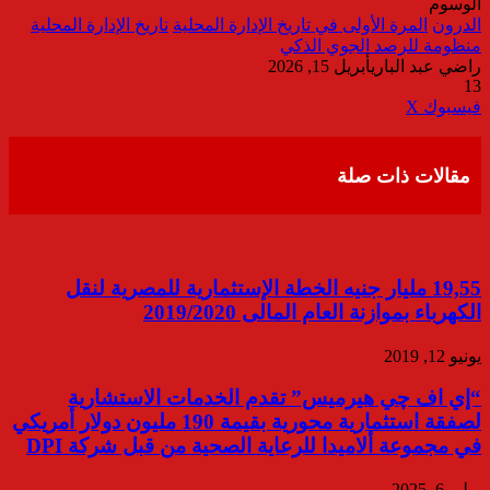
الوسوم
الدرون
المرة الأولى في تاريخ الإدارة المحلية
تاريخ الإدارة المحلية
منظومة للرصد الجوي الذكي
راضي عبد الباري
أبريل 15, 2026
13
ڤايبر
طباعة
تيلقرام
واتساب
مشاركة
فيسبوك
‫X
عبر
البريد
مقالات ذات صلة
19,55 مليار جنيه الخطة الإستثمارية للمصرية لنقل
الكهرباء بموازنة العام المالى 2019/2020
يونيو 12, 2019
“إي اف چي هيرميس” تقدم الخدمات الاستشارية
لصفقة استثمارية محورية بقيمة 190 مليون دولار أمريكي
في مجموعة ألاميدا للرعاية الصحية من قبل شركة DPI
يوليو 6, 2025