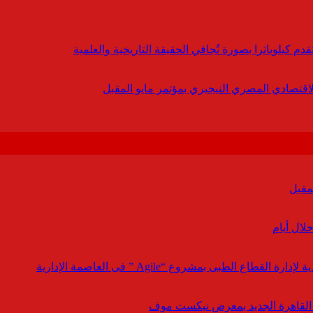
 كيلوباترا بصورة تُجافي الحقيقة التاريخية والعلمية
لاقتصادي المصري النيجيري بمؤتمر مايو المقبل