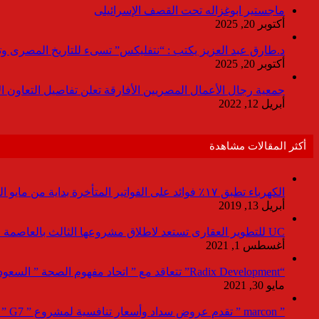
ماجستير ابوغزاله تحت القصف الإسرائيلى
أكتوبر 20, 2025
د.طارق عبد العزيز يكتب : “نتفليكس” تسىء للتاريخ المصرى وتقدم
أكتوبر 20, 2025
جمعية رجال الأعمال المصريين الأفارقة تعلن تفاصيل التعاون ا
أبريل 12, 2022
أكثر المقالات مشاهدة
الكهرباء تطبق ١٧٪ فوائد على الفواتير المتأخرة بداية من مايو المقبل
أبريل 13, 2019
UC للتطوير العقارى تستعد لاطلاق مشروعها الثالث بالعاصمة خلال أيام
أغسطس 1, 2021
“Radix Development” تتعاقد مع ” اتحاد مفهوم الصحة ” السعودية لإدارة القطاع الطبى بمشروع “Agile ” فى العاصمة الإدارية
مايو 30, 2021
” marcon ” تقدم عروض سداد وأسعار تنافسية لمشروع ” G7 ” القاهرة الجديد بمعرض نيكست موف