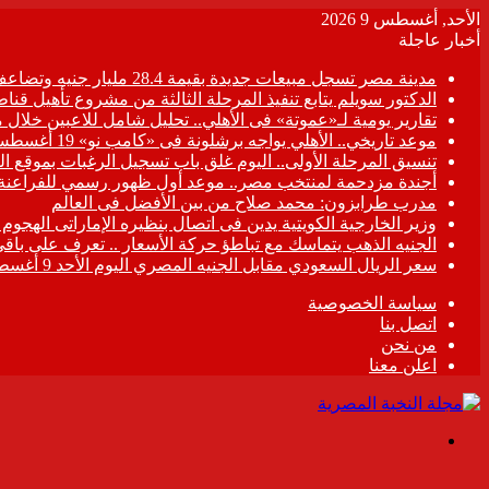
الأحد, أغسطس 9 2026
أخبار عاجلة
مدينة مصر تسجل مبيعات جديدة بقيمة 28.4 مليار جنيه وتضاعف معدلات التسليم خلال النصف الأول من 2026
الدكتور سويلم يتابع تنفيذ المرحلة الثالثة من مشروع تأهيل قناطر
تقارير يومية لـ«عموتة» فى الأهلي.. تحليل شامل للاعبين خلال 
موعد تاريخي.. الأهلي يواجه برشلونة فى «كامب نو» 19 أغسطس
تنسيق المرحلة الأولى.. اليوم غلق باب تسجيل الرغبات بموقع ال
أجندة مزدحمة لمنتخب مصر.. موعد أول ظهور رسمي للفراعنة
مدرب طرابزون: محمد صلاح من بين الأفضل فى العالم
وزير الخارجية الكويتية يدين فى اتصال بنظيره الإماراتى الهجوم
الجنيه الذهب يتماسك مع تباطؤ حركة الأسعار .. تعرف على باقي
سعر الريال السعودي مقابل الجنيه المصري اليوم الأحد 9 أغسطس 2026
سياسة الخصوصية
اتصل بنا
من نحن
اعلن معنا
القائمة