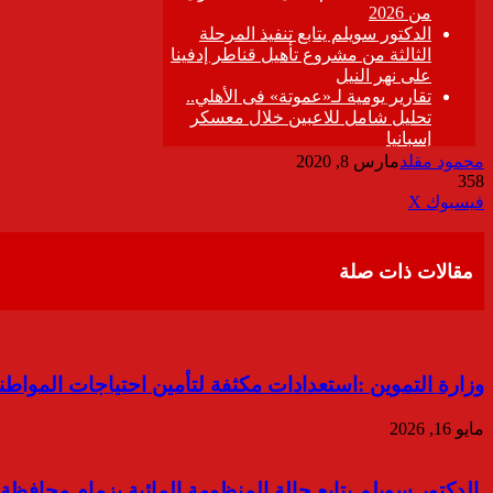
محمود مقلد
مارس 8, 2020
358
ڤايبر
طباعة
تيلقرام
واتساب
مشاركة
فيسبوك
‫X
عبر
البريد
مقالات ذات صلة
وزارة التموين :استعدادات مكثفة لتأمين احتياجات المواط
مايو 16, 2026
الدكتور سويلم يتابع حالة المنظومة المائية بزمام محافظة 