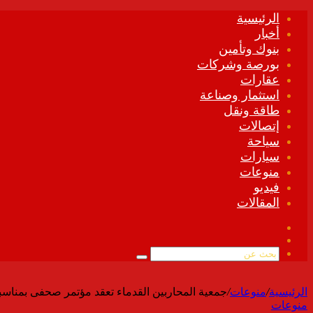
الرئيسية
أخبار
بنوك وتأمين
بورصة وشركات
عقارات
استثمار وصناعة
طاقة ونقل
إتصالات
سياحة
سيارات
منوعات
فيديو
المقالات
فيسبوك
ملخص
الموقع
بحث
RSS
عن
الرئيسية
/
منوعات
/
جمعية المحاربين القدماء تعقد مؤتمر صحفى بمناسبة
منوعات