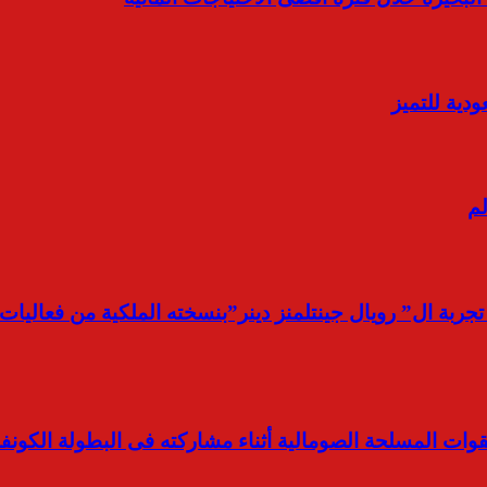
ودية للتميز
لم
 تجربة ال” رويال جينتلمنز دينر”بنسخته الملكية من فعاليا
 المسلحة الصومالية أثناء مشاركته فى البطولة الكونفدرا