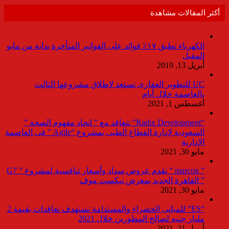
أكثر المقالات مشاهدة
الكهرباء تطبق ١٧٪ فوائد على الفواتير المتأخرة بداية من مايو
المقبل
أبريل 13, 2019
UC للتطوير العقارى تستعد لاطلاق مشروعها الثالث
بالعاصمة خلال أيام
أغسطس 1, 2021
“Radix Development” تتعاقد مع ” اتحاد مفهوم الصحة ”
السعودية لإدارة القطاع الطبى بمشروع “Agile ” فى العاصمة
الإدارية
مايو 30, 2021
” marcon ” تقدم عروض سداد وأسعار تنافسية لمشروع ” G7
” القاهرة الجديد بمعرض نيكست موف
مايو 30, 2021
“ES” للمبانى الخضراء والمستدامة تستهدف تعاقدات بقيمة 2
مليار جنيه لصالح المطورين خلال 2021
أبريل 21, 2021