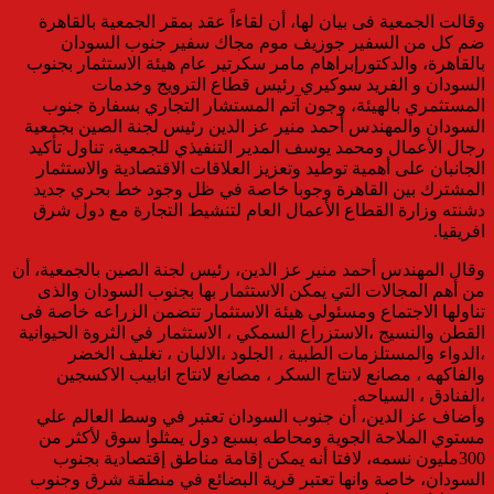
وقالت الجمعية فى بيان لها، أن لقاءاً عقد بمقر الجمعية بالقاهرة
ضم كل من السفير جوزيف موم مجاك سفير جنوب السودان
بالقاهرة، والدكتورإبراهام مامر سكرتير عام هيئة الاستثمار بجنوب
السودان و الفريد سوكيري رئيس قطاع الترويج وخدمات
المستثمري بالهيئة، وجون آتم المستشار التجاري بسفارة جنوب
السودان والمهندس أحمد منير عز الدين رئيس لجنة الصين بجمعية
رجال الأعمال ومحمد يوسف المدير التنفيذي للجمعية، تناول تأكيد
الجانبان على أهمية توطيد وتعزيز العلاقات الاقتصادية والاستثمار
المشترك بين القاهرة وجوبا خاصة في ظل وجود خط بحري جديد
دشنته وزارة القطاع الأعمال العام لتنشيط التجارة مع دول شرق
افريقيا.
وقال المهندس أحمد منير عز الدين، رئيس لجنة الصين بالجمعية، أن
من أهم المجالات التي يمكن الاستثمار بها بجنوب السودان والذى
تناولها الاجتماع ومسئولي هيئة الاستثمار تتضمن الزراعه خاصة فى
القطن والنسيج ،الاستزراع السمكي ، الاستثمار في الثروة الحيوانية
،الدواء والمستلزمات الطبية ، الجلود ،الالبان ، تغليف الخضر
والفاكهه ، مصانع لانتاج السكر ، مصانع لانتاج انابيب الاكسجين
،الفنادق ، السياحه.
وأضاف عز الدين، أن جنوب السودان تعتبر في وسط العالم علي
مستوي الملاحة الجوية ومحاطه بسبع دول يمثلوا سوق لأكثر من
300مليون نسمه، لافتا أنه يمكن إقامة مناطق إقتصادية بجنوب
السودان، خاصة وانها تعتبر قرية البضائع في منطقة شرق وجنوب