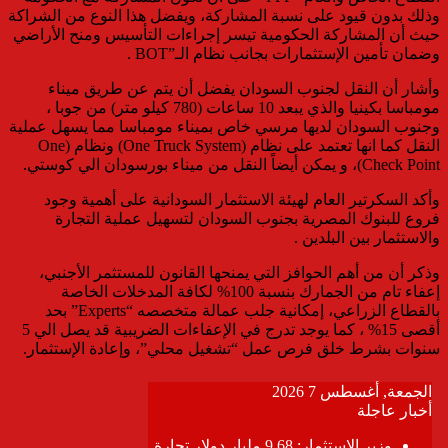
وذلك بدون قيود على نسبة المشاركة، ويفضل هذا النوع من الشراكة
حيث أن المشاركة الحكومية تيسر إجراءات التأسيس ومنح الأراضي
وضمان تأمين الإستثمارات بجانب نظام الـ”BOT .
وأشار أن النقل لجنوب السودان يفضل أن يتم عن طريق ميناء
مومباسا بكينيا والذي يبعد 10 ساعات (780 كيلو متر) من جوبا ،
وجنوب السودان لديها مرسي خاص بميناء مومباسا مما يسهل عملية
النقل كما انها تعتمد على نظام (One Truck System) ونظام (One
Check Point)، و يمكن أيضاً النقل من ميناء بورسودان الي كوستي.
وأكد السكرتير العام لهيئة الاستثمار السودانية على أهمية وجود
فروع للبنوك المصرية بجنوب السودان لتسهيل عملية التجارة
والاستثمار بين البلدين .
وذكر أن من أهم الحوافز التي يمنحها القانون للمستثمر الأجنبي،
إعفاء تام من الجمارك بنسبة 100% لكافة المدخلات الخاصة
بالقطاع الزراعي، إمكانية جلب عمالة متخصصه “Experts” بحد
أقصى 15% ، كما يوجد تدرج في الإعفاءات الضريبية قد يصل الي 5
سنوات بشرط خلق فرص عمل “تشغيل محلي”، وإعادة الإستثمار.