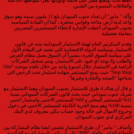
القطاعات ،وتضع مصر على قائمة أولوياتها نظراً لمواقفها الداعمة
والعلاقات المتميزة بين البلدين.
وأكد ” مامر” أن تعداد جنوب السودان بلغ 12 مليون نسمة وهو سوق
واعد لدية أرض متاحة وقوانين محفزة ، كما أن القيادة السياسيه
بجنوب السودان أعطت الإشارة لإعطاء المستثمرين المصريين
معاملة تفضيلية.
وقدم السكرتير العام لهيئة الاستثمار السودانية نبذه عن قانون
الاستثمار وسياسه الدولة الاقتصادية التي تعتمد في المقام الأول
علي سياسة السوق الحرة ،مشيراً أن السوق يعمل بنظام العرض
والطلب ولا يوجد اي قيود على الاستثمار، ويتم تسجيل الشركات
الراغبة في الاستثمار خلال اسبوع واحد من خلال نافذه موحده “One
Stop Shop” حيث يمنح المستثمر شهادة استثمار تحدد الرخص التي
يحتاجها “الصحه والتجارة وغيرها”.
و قال أن هناك 4 طرق للاستثمار بجنوب السودان وهما الاستثمار مع
شريك جنوب سوداني حيث يحدد قانون الشركات السوداني نسبة
31% للمستثمر المحلي و 69% للمستثمر الاجنبي واستثمار اجنبي
بنسبة 100% وهو يمنح الحرية الكاملة للمستثمر الاجنبي في دخول
وخروج الاموال في حالة وجود حساب بنكي معروف لدي البنك
المركزي لدي جنوب السودان.
وأضاف ” مامر” أن طرق الاستثمار تتضمن ايضا نظام المشاركة بين
القطاع الخاص والعام “PPP” على أن تكون المشاركة مع الحكومة