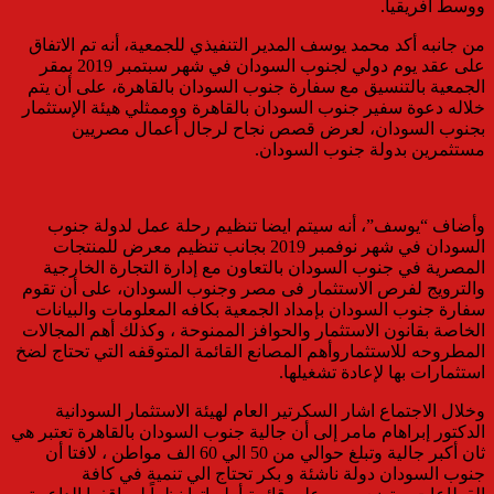
ووسط افريقيا.
من جانبه أكد محمد يوسف المدير التنفيذي للجمعية، أنه تم الاتفاق
على عقد يوم دولي لجنوب السودان في شهر سبتمبر 2019 بمقر
الجمعية بالتنسيق مع سفارة جنوب السودان بالقاهرة، على أن يتم
خلاله دعوة سفير جنوب السودان بالقاهرة ووممثلي هيئة الإستثمار
بجنوب السودان، لعرض قصص نجاح لرجال أعمال مصريين
مستثمرين بدولة جنوب السودان.
وأضاف “يوسف”، أنه سيتم ايضا تنظيم رحلة عمل لدولة جنوب
السودان في شهر نوفمبر 2019 بجانب تنظيم معرض للمنتجات
المصرية في جنوب السودان بالتعاون مع إدارة التجارة الخارجية
والترويج لفرص الاستثمار فى مصر وجنوب السودان، على أن تقوم
سفارة جنوب السودان بإمداد الجمعية بكافه المعلومات والبيانات
الخاصة بقانون الاستثمار والحوافز الممنوحة ، وكذلك أهم المجالات
المطروحه للاستثماروأهم المصانع القائمة المتوقفه التي تحتاج لضخ
استثمارات بها لإعادة تشغيلها.
وخلال الاجتماع اشار السكرتير العام لهيئة الاستثمار السودانية
الدكتور إبراهام مامر إلى أن جالية جنوب السودان بالقاهرة تعتبر هي
ثان أكبر جالية وتبلغ حوالي من 50 الي 60 الف مواطن ، لافتا أن
جنوب السودان دولة ناشئة و بكر تحتاج الي تنمية في كافة