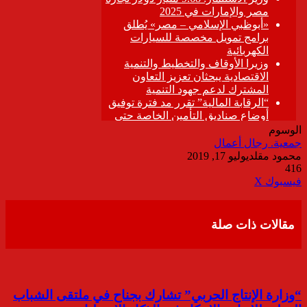
الوسوم
جمعية. رجال أعمال
محمود مقلد
يوليو 17, 2019
416
ڤايبر
طباعة
تيلقرام
واتساب
مشاركة
فيسبوك
‫X
عبر
البريد
مقالات ذات صلة
“وزارة الإنتاج الحربي” تشارك بجناح في ملتقى الشباب