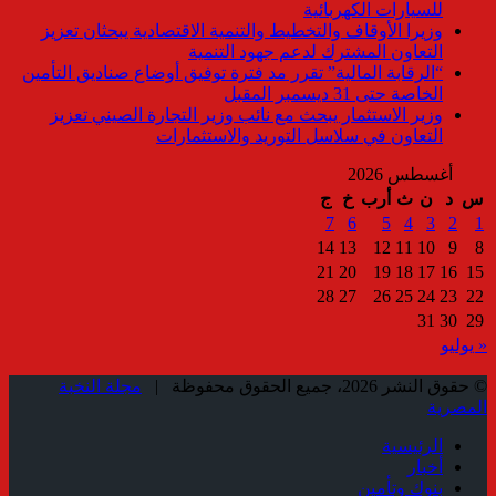
للسيارات الكهربائية
وزيرا الأوقاف والتخطيط والتنمية الاقتصادية يبحثان تعزيز
التعاون المشترك لدعم جهود التنمية
“الرقابة المالية” تقرر مد فترة توفيق أوضاع صناديق التأمين
الخاصة حتى 31 ديسمبر المقبل
وزير الاستثمار يبحث مع نائب وزير التجارة الصيني تعزيز
التعاون في سلاسل التوريد والاستثمارات
أغسطس 2026
س
د
ن
ث
أرب
خ
ج
7
6
5
4
3
2
1
14
13
12
11
10
9
8
21
20
19
18
17
16
15
28
27
26
25
24
23
22
31
30
29
« يوليو
© حقوق النشر 2026، جميع الحقوق محفوظة |
مجلة النخبة
المصرية
الرئيسية
أخبار
بنوك وتأمين