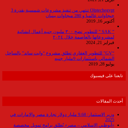
Olptechegypt تنتهي من تنفيذ مشروعات شمسية بقدرة 3
جيجاوات عالميا و 280 ميجاوات ببنبان
أكتوبر 16, 2019
” SAK ” للتطوير تضخ ٣٠٠ مليون جنيه أعمال انشائية
لمشروعاتها بالعاصمة خلال ٢٠٢٤
فبراير 21, 2024
“GV” للتطوير العقاري تطلق مشروع “وايت ساند” بالساحل
الشمالي باستثمارات 9مليار جنيه
يوليو 28, 2019
تابعنا على فيسبوك
أحدث المقالات
وزير الاستثمار: 9.68 مليار دولار تجارة مصر والإمارات في
2025
«أبوظبي الإسلامي – مصر» يُطلق برامج تمويل مخصصة