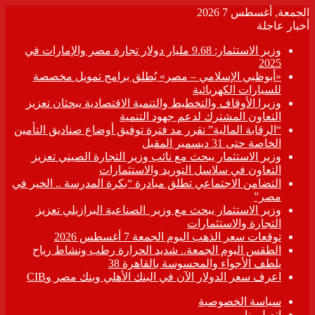
الجمعة, أغسطس 7 2026
أخبار عاجلة
وزير الاستثمار: 9.68 مليار دولار تجارة مصر والإمارات في
2025
«أبوظبي الإسلامي – مصر» يُطلق برامج تمويل مخصصة
للسيارات الكهربائية
وزيرا الأوقاف والتخطيط والتنمية الاقتصادية يبحثان تعزيز
التعاون المشترك لدعم جهود التنمية
“الرقابة المالية” تقرر مد فترة توفيق أوضاع صناديق التأمين
الخاصة حتى 31 ديسمبر المقبل
وزير الاستثمار يبحث مع نائب وزير التجارة الصيني تعزيز
التعاون في سلاسل التوريد والاستثمارات
التضامن الاجتماعي تطلق مبادرة “بكرة المدرسة .. الخير في
مصر”
وزير الاستثمار يبحث مع وزير الصناعية البرازيلي تعزيز
التجارة والاستثمارات
توقعات سعر الذهب اليوم الجمعة 7 أغسطس 2026
الطقس اليوم الجمعة.. شديد الحرارة رطب ونشاط رياح
يلطف الأجواء والمحسوسة بالقاهرة 38
اعرف سعر الدولار الآن في البنك الأهلي وبنك مصر وCIB
سياسة الخصوصية
اتصل بنا