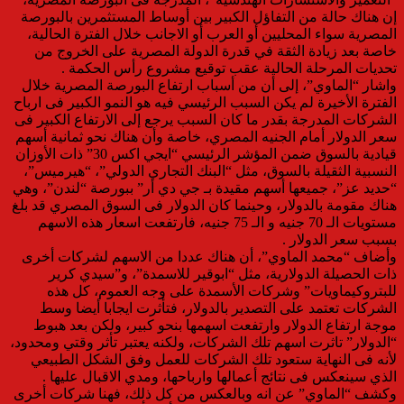
إن هناك حالة من التفاؤل الكبير بين أوساط المستثمرين بالبورصة
المصرية سواء المحليين أو العرب أو الاجانب خلال الفترة الحالية،
خاصة بعد زيادة الثقة في قدرة الدولة المصرية على الخروج من
تحديات المرحلة الحالية عقب توقيع مشروع رأس الحكمة .
واشار “الماوي”، إلى أن من أسباب ارتفاع البورصة المصرية خلال
الفترة الأخيرة لم يكن السبب الرئيسي فيه هو النمو الكبير فى ارباح
الشركات المدرجة بقدر ما كان السبب يرجع إلى الارتفاع الكبير فى
سعر الدولار أمام الجنيه المصري، خاصة وأن هناك نحو ثمانية أسهم
قيادية بالسوق ضمن المؤشر الرئيسي “ايجي اكس 30” ذات الأوزان
النسبية الثقيلة بالسوق، مثل “البنك التجاري الدولي”، “هيرميس”،
“حديد عز”، جميعها أسهم مقيدة بـ جي دي أر” ببورصة “لندن”، وهي
هناك مقومة بالدولار، وحينما كان الدولار فى السوق المصري قد بلغ
مستويات الـ 70 جنيه و الـ 75 جنيه، فارتفعت اسعار هذه الاسهم
بسبب سعر الدولار .
وأضاف “محمد الماوي”، أن هناك عددا من الاسهم لشركات أخرى
ذات الحصيلة الدولارية، مثل “ابوقير للاسمدة”، و”سيدي كرير
للبتروكيماويات” وشركات الأسمدة على وجه العموم، كل هذه
الشركات تعتمد على التصدير بالدولار، فتأثرت ايجابا أيضا وسط
موجة ارتفاع الدولار وارتفعت اسهمها بنحو كبير، ولكن بعد هبوط
“الدولار” تاثرت اسهم تلك الشركات، ولكنه يعتبر تأثر وقتي ومحدود،
لأنه فى النهاية ستعود تلك الشركات للعمل وفق الشكل الطبيعي
الذي سينعكس فى نتائج أعمالها وارباحها، ومدي الاقبال عليها .
وكشف “الماوي” عن انه وبالعكس من كل ذلك، فهنا شركات أخرى