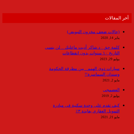
أخر المقالات
(حالات ضعف مخزون التبويض)
يناير 14, 2020
كلمة حق : د.شاكر أديت ماعليك .. لن ينسى
التاريخ ١٠ سنوات بدون انقطاعات
يوليو 29, 2023
سيارات ذوى الهمم.. بين مطرقة الحكومة
وسندان السماسرة!!
مايو 2, 2021
العضمجى
يوليو 2, 2019
كيف تقدم على وحدة سكنية فى مبادرة
التمويل العقاري بفايدة ٣٪
مايو 21, 2021