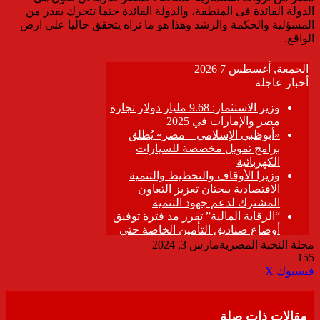
الدولة القائدة فى المنطقة، والدولة القائدة حتما تتحرك بقدر من
المسؤلية والحكمة والرشد وهذا هو ما نراه يتحقق حاليا على ارض
الواقع.
مجلة النخبة المصرية
مارس 3, 2024
155
ڤايبر
طباعة
تيلقرام
واتساب
مشاركة
فيسبوك
‫X
عبر
البريد
مقالات ذات صلة