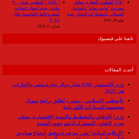
“GV” للتطوير العقاري تطلق
” SAK ” للتطوير تضخ ٣٠٠
مشروع “وايت ساند” بالساحل
مليون جنيه أعمال انشائية
الشمالي باستثمارات 9مليار جنيه
لمشروعاتها بالعاصمة خلال
٢٠٢٤
يوليو 28, 2019
فبراير 21, 2024
تابعنا على فيسبوك
أحدث المقالات
وزير الاستثمار: 9.68 مليار دولار تجارة مصر والإمارات
في 2025
«أبوظبي الإسلامي – مصر» يُطلق برامج تمويل
مخصصة للسيارات الكهربائية
وزيرا الأوقاف والتخطيط والتنمية الاقتصادية يبحثان
تعزيز التعاون المشترك لدعم جهود التنمية
“الرقابة المالية” تقرر مد فترة توفيق أوضاع صناديق