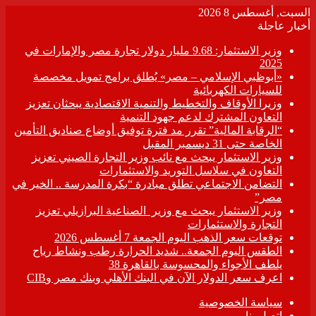
السبت, أغسطس 8 2026
أخبار عاجلة
وزير الاستثمار: 9.68 مليار دولار تجارة مصر والإمارات في
2025
«أبوظبي الإسلامي – مصر» يُطلق برامج تمويل مخصصة
للسيارات الكهربائية
وزيرا الأوقاف والتخطيط والتنمية الاقتصادية يبحثان تعزيز
التعاون المشترك لدعم جهود التنمية
“الرقابة المالية” تقرر مد فترة توفيق أوضاع صناديق التأمين
الخاصة حتى 31 ديسمبر المقبل
وزير الاستثمار يبحث مع نائب وزير التجارة الصيني تعزيز
التعاون في سلاسل التوريد والاستثمارات
التضامن الاجتماعي تطلق مبادرة “بكرة المدرسة .. الخير في
مصر”
وزير الاستثمار يبحث مع وزير الصناعية البرازيلي تعزيز
التجارة والاستثمارات
توقعات سعر الذهب اليوم الجمعة 7 أغسطس 2026
الطقس اليوم الجمعة.. شديد الحرارة رطب ونشاط رياح
يلطف الأجواء والمحسوسة بالقاهرة 38
اعرف سعر الدولار الآن في البنك الأهلي وبنك مصر وCIB
سياسة الخصوصية
اتصل بنا