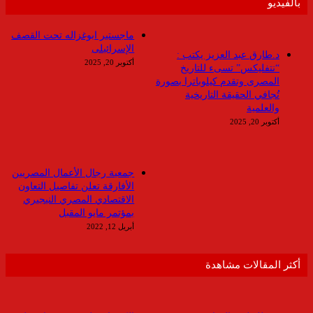
بالفيديو
ماجستير ابوغزاله تحت القصف
الإسرائيلى
د.طارق عبد العزيز يكتب :
أكتوبر 20, 2025
“نتفليكس” تسىء للتاريخ
المصرى وتقدم كيلوباترا بصورة
تُجافي الحقيقة التاريخية
والعلمية
أكتوبر 20, 2025
جمعية رجال الأعمال المصريين
الأفارقة تعلن تفاصيل التعاون
الاقتصادي المصري النيجيري
بمؤتمر مايو المقبل
أبريل 12, 2022
أكثر المقالات مشاهدة