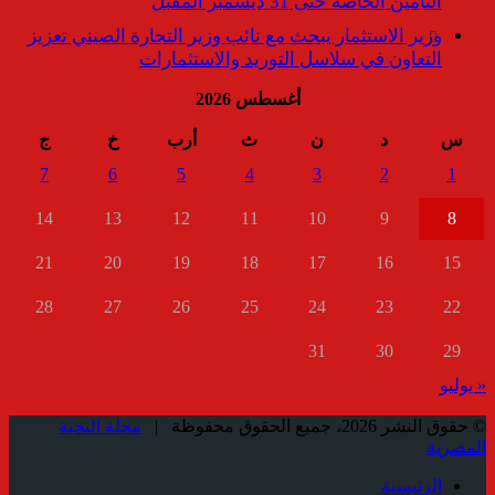
التأمين الخاصة حتى 31 ديسمبر المقبل
وزير الاستثمار يبحث مع نائب وزير التجارة الصيني تعزيز
التعاون في سلاسل التوريد والاستثمارات
أغسطس 2026
س
د
ن
ث
أرب
خ
ج
7
6
5
4
3
2
1
14
13
12
11
10
9
8
21
20
19
18
17
16
15
28
27
26
25
24
23
22
31
30
29
« يوليو
© حقوق النشر 2026، جميع الحقوق محفوظة |
مجلة النخبة
المصرية
الرئيسية