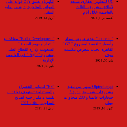
UC للتطوير العقارى تستعد
الكهرباء تطبق ١٧٪ فوائد على
لاطلاق مشروعها الثالث
الفواتير المتأخرة بداية من مايو
بالعاصمة خلال أيام
المقبل
أغسطس 1, 2021
أبريل 13, 2019
” marcon ” تقدم عروض سداد
“Radix Development” تتعاقد مع
وأسعار تنافسية لمشروع ” G7 ”
” اتحاد مفهوم الصحة ”
القاهرة الجديد بمعرض نيكست
السعودية لإدارة القطاع الطبى
موف
بمشروع “Agile ” فى العاصمة
الإدارية
مايو 30, 2021
مايو 30, 2021
Olptechegypt تنتهي من تنفيذ
“ES” للمبانى الخضراء
مشروعات شمسية بقدرة 3
والمستدامة تستهدف تعاقدات
جيجاوات عالميا و 280 ميجاوات
بقيمة 2 مليار جنيه لصالح
ببنبان
المطورين خلال 2021
أكتوبر 16, 2019
أبريل 21, 2021