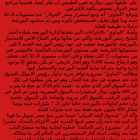
على عاتقها ديون دولارية فمن الطبيعي أن تتأثر ايضا، فحينما يتراجع
سعر الدولار تنخفض تكلفة الاقتراض.
وتوقع “الماوي” أنه ومع استقرار سعر “الدولار” عند مستويات الـ 40
جنيه وما فوق بقليل، فسينخفض تأثيره ومن ثم ستشهد البورصة
تداولات طبيعية للغاية.
وأشاد “الماوي” بالإجراءات التي تتخذها إدارة البورصة بقيادة أحمد
الشيخ رئيس البورصة، والتي من شأنها توفير المناخ الآمن للاستثمار
بالبورصة، فالبورصة حققت فى عهد رئيس البورصة الجديد لاعلى
مستوياتها التاريخية على مستوى البورصات العالمية، فالمؤشر قفز
من مستويات 11 الف نقطة وعلى اعتاب مستوى الـ 30 الف نقطة،
وهو ارتفاع بنسبة 300% وهو إنجاز تاريخي، لم يكن يتحقق إلا بوجود
إدارة واعية مدركة تماما لأهمية البورصة والاستثمار فيها.
وطالب “الماوي” بضرورة توافر حرية تداول رؤوس الاموال بالسوق
فقد نجد صعوبة فى مثل هذا الشأن وهو لم يكن مطلوبا فى ظل
اليات السوق الحر الذي نحلم به ، فمنذ عام 2018 تم ضخ ما يقرب
من 600 مليون دولار استثمارات بالسوق المصرية، ومن ثم نأمل فى
أن يكون الرقيب بالسوق أكثر مرونة وإنفتاحا على السوق، خاصة
وأن حجم اتداولات بالبورصة حاليا جاوز الـ 7 مليارات جنيه يوميا
مقابل 400 مليون جنيه فقط منذ عدة سنوات قليلة.
وأكد أن “صندوق النقد الدولي” حينما يقرر منح مصر تمويل ما فهذا
لأن لديه ثقة تامة بأن مصر لديها القدرة على الالتزام بالسداد، مشيرا
إلى ان “مشروع رأس الحكمة” خطوة ايجابية وهامة سيفتح الباب
فيما بعد ويلفت انتباه كبار المستثمرين فى العالم إلى ما تمتلكه
مصر من ثروات استثمارية عملاقة ، فمصر قدرها ان تكون هي