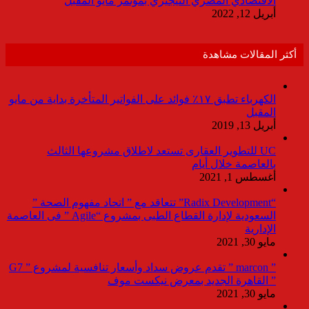
الاقتصادي المصري النيجيري بمؤتمر مايو المقبل
أبريل 12, 2022
أكثر المقالات مشاهدة
الكهرباء تطبق ١٧٪ فوائد على الفواتير المتأخرة بداية من مايو
المقبل
أبريل 13, 2019
UC للتطوير العقارى تستعد لاطلاق مشروعها الثالث
بالعاصمة خلال أيام
أغسطس 1, 2021
“Radix Development” تتعاقد مع ” اتحاد مفهوم الصحة ”
السعودية لإدارة القطاع الطبى بمشروع “Agile ” فى العاصمة
الإدارية
مايو 30, 2021
” marcon ” تقدم عروض سداد وأسعار تنافسية لمشروع ” G7
” القاهرة الجديد بمعرض نيكست موف
مايو 30, 2021