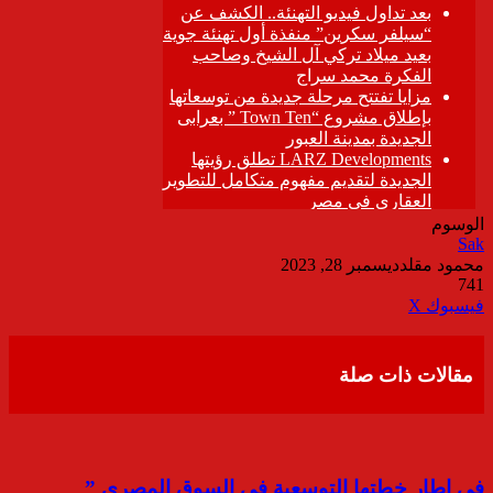
الوسوم
Sak
محمود مقلد
ديسمبر 28, 2023
741
ڤايبر
طباعة
تيلقرام
واتساب
مشاركة
فيسبوك
‫X
عبر
البريد
مقالات ذات صلة
فى إطار خطتها التوسعية فى السوق المصرى ”