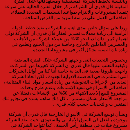
وبالنسبة لخطط الشركة المستقبلية ومستهدفاتها خلال الفترة
المقبلة قال قدرى
أن الشركة تركز خلال الفترة الحالية على سرعة
تنفيذ المشروعات والالتزام بمواعيد التسليمات المحددة للعملاء
،
أضافة الى العمل على دراسة المزيد من الفرص المتاحة .
وردا على سؤال خاص بمدى اهتمام الشركة بتنفيذ خطط الدولة
الرامية الى زيادة معدلات تصدير العقار قال قدرى ان الشركة تولى
اهتمام كبير بذلك لدينا نحو
30% من عملاء الشركة من الأجانب
والمصريين العاملين بالخارج وخاصة من دول الخليج
ونطمح فى
زيادة تلك النسبة بشكل أكبر فى مشروعاتنا الجديدة .
وبخصوص التحديات التى واجهتها الشركة خلال الفترة الماضية
وكيفية التغلب عليها قال قدرى أن
الشركة
كغيرها من الشركات
واجهت ظروفا صعبة فى البداية خاصة أننا كنا من أوائل الشركات
التى استثمرت فى العاصمة الادراية الجديدة ، لكن اتخاذ الشركة
العديد من الإجراءات
التحوطية
من زيادة أسعار مواد البناء المتتالية
،
أضافة الى
الإسراع فى تنفيذ الإنشاءات وعدم طرح وحدات
المشروع للبيع إلا بعد الانتهاء من 50% من الإنشاءات ،فضلا عن
مراجعة الأسعار بشكل مستمر
.
، كل ذلك ساهم بشدة فى تجاوز تلك
المتغيرات والتحديات حسب كلام قدرى .
وبشأن توسع الشركة فى الأسواق الخارجية قال قدرى أن شركتة
موجودة بالفعل فى السوق الأماراتى والسعودى حيث تنفذ الشركة
مشروع فيلات فى منطقة رأس الخيمة ، كما تتواجد الشركة فى