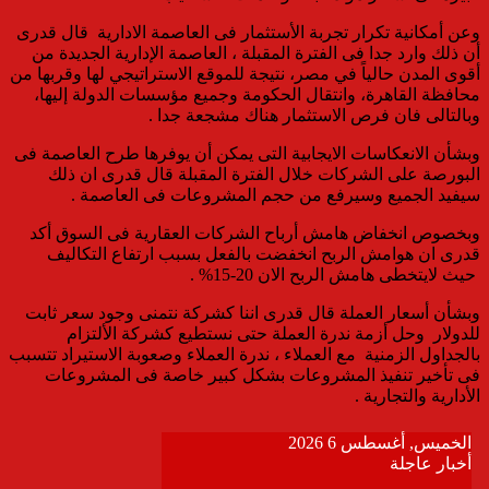
وعن أمكانية تكرار تجربة الأستثمار فى العاصمة الادارية قال قدرى
أن ذلك وارد جدا فى الفترة المقبلة
،
العاصمة الإدارية الجديدة من
أقوى المدن حالياً في مصر، نتيجة للموقع الاستراتيجي لها وقربها من
محافظة القاهرة، وانتقال الحكومة وجميع مؤسسات الدولة إليها
،
وبالتالى فان فرص الاستثمار هناك مشجعة جدا
.
و
بشأن الانعكاسات الايجابية التى يمكن أن يوفرها طرح العاصمة فى
البورصة على الشركات خلال الفترة المقبلة قال قدرى ان ذلك
سيفيد الجميع وسيرفع من
حجم المشروعات فى العاصمة .
وبخصوص انخفاض هامش أرباح الشركات العقارية فى السوق أكد
قدرى ان هوامش الربح انخفضت بالفعل بسبب ارتفاع التكاليف
حيث لايتخطى هامش الربح الان 20-15% .
وبشأن أسعار العملة قال قدرى اننا كشركة نتمنى وجود سعر ثابت
للدولار وحل أزمة ندرة العملة حتى نستطيع كشركة الألتزام
بالجداول الزمنية مع العملاء ، ندرة العملاء وصعوبة الاستيراد تتسبب
فى تأخير تنفيذ المشروعات بشكل كبير خاصة فى المشروعات
الأدارية والتجارية .