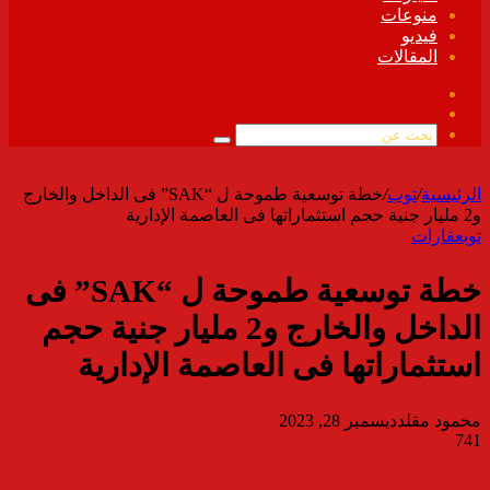
منوعات
فيديو
المقالات
فيسبوك
ملخص
الموقع
بحث
RSS
عن
الرئيسية
/
توب
/
خطة توسعية طموحة ل “SAK” فى الداخل والخارج
و2 مليار جنية حجم استثماراتها فى العاصمة الإدارية
توب
عقارات
خطة توسعية طموحة ل “SAK” فى
الداخل والخارج و2 مليار جنية حجم
استثماراتها فى العاصمة الإدارية
محمود مقلد
ديسمبر 28, 2023
741