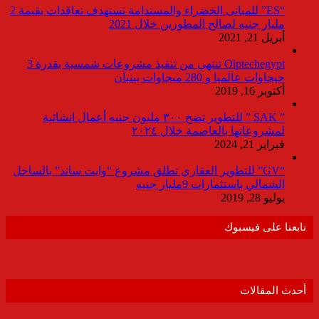
“ES” للمبانى الخضراء والمستدامة تستهدف تعاقدات بقيمة 2
مليار جنيه لصالح المطورين خلال 2021
أبريل 21, 2021
Olptechegypt تنتهي من تنفيذ مشروعات شمسية بقدرة 3
جيجاوات عالميا و 280 ميجاوات ببنبان
أكتوبر 16, 2019
” SAK ” للتطوير تضخ ٣٠٠ مليون جنيه أعمال انشائية
لمشروعاتها بالعاصمة خلال ٢٠٢٤
فبراير 21, 2024
“GV” للتطوير العقاري تطلق مشروع “وايت ساند” بالساحل
الشمالي باستثمارات 9مليار جنيه
يوليو 28, 2019
تابعنا على فيسبوك
أحدث المقالات