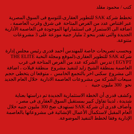
كتب / محمود مقلد
تخطط
شركة
SAK
للتطوير العقارى،للتوسع
فى السوق المصرية
عبر اقتناص عدد من الفرص المتاحة فى شرق وغرب العاصمة ،
اضافة الى الاستمرار فى استثماراتها الموجودة فى العاصمة الأدارية
الجديدة والتى تقدر بنحو 2 مليار جنية
موزعة على
3 مشروعات
متنوعة
.
وبحسب تصريحات خاصة
ل
لمهندس أحمد قدرى رئيس مجلس إدارة
شركة
SAK
للتطوير العقارى،(
لموقع ومجلة النخبة
THE ELITE
EGYPT ) تدرس
الشركة
عدد من الفرص المتاحة فى غرب
العاصمة بمنطقة الشيخ زايد لتنفيذ مشروع منطقة فيلات ، اضافة
الى مشروع سكنى اخر بالتجمع الخامس ، متوقعا ان يتخطى حجم
مبيعات الشركة من مشروعات العاصمة الادارية خلال العام الجديد
نحو 300 مليون جنية
.
وكشف قدرى أن الخطة الاستثمارية الجديدة تم دراستها بعناية
شديدة ، لدينا تفاؤل كبير بمستقبل السوق العقارى فى مصر ،
وأضاف قدرى أن شركة
SAK
تستهدف ضخ 300 مليون جنيه خلال
العام المقبل لاستكمال الأعمال الإنشائية فى مشروعاتها بالعاصمة
الإدارية وفقا لخطط التنفيذ الموضوعة
.