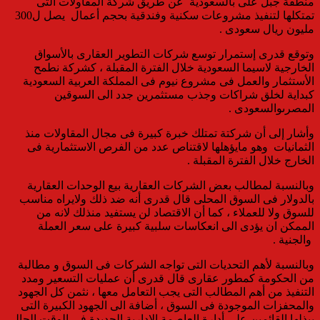
منطقة جبل على بالسعودية عن طريق شركة المقاولات التى
تمتكلها لتنفيذ مشروعات سكنية وفندقية بحجم أعمال يصل ل300
مليون ريال سعودى .
وتوقع قدرى
إ
ستمرار
توسع شركات التطوير العقارى بالأسواق
الخارجية لاسيما السعودية خلال الفترة ال
مقبلة ، كشركة نطمح
الأستثمار والعمل فى مشروع نيوم فى المملكة العربية السعودية
كبداية لخلق شراكات وجذب مستثمرين جدد الى السوقين
المصرى
والسعودى
.
وأشار إلى أن
شركتة تمتلك خبرة كبيرة فى مجال المقاولات منذ
الثمانيات وهو مايؤهلها لاقتناص عدد من الفرص الاستثمارية فى
الخارج خلال الفترة المقبلة .
وبالنسبة لمطالب بعض الشركات العقارية بيع الوحدات العقارية
بالدولار فى السوق المحلى قال قدرى أنه ضد ذلك ولايراه مناسب
للسوق ولا للعملاء ، كما أن الاقتصاد لن يستفيد منذلك لانه من
الممكن ان يؤدى الى انعكاسات سلبية كبيرة على سعر العملة
والجنية .
وبالنسبة لأهم التحديات التى تواجه الشركات فى السوق و مطالبة
من الحكومة كمطور عقارى قال قدرى أن عمليات التسعير ومدد
التنفيذ من أهم المطالب التى يجب التعامل معها ، نثمن كل الجهود
والمحفزات الموجودة فى السوق ، أضافة الى الجهود الكبيرة التى
يبذلها القائمين على أدارة العاصمة الادارية الجديدة فى الوقت الحالى