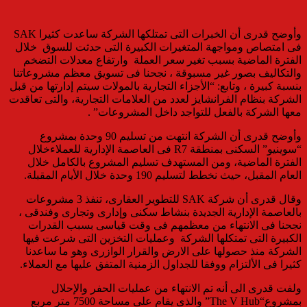
وأوضح
قدرى
أن
الخبرات التى تمتلكها
الشركة
ساعدت كثيرا
SAK
فى امتصاص ومواجهة المتغيرات الكبيرة التى حدثت للسوق خلال
الفترة الماضية بسبب تغير سعر العملة وارتفاع معدلات التضخم
والتكاليف بصور غير مسبوقة
،
نجحنا فى
تسويق
معظم مشروعاتنا
بنسبة كبيرة ،
وتابع: “الأجزاء التجارية بالمولات سيتم إدارتها من قبل
الشركة بنظام الفرانشايز لعدد من العلامات التجارية، والتى تعاقدت
معها الشركة بالفعل للتواجد داخل المشروعات
”
.
و
أوضح
قدرى
أن الشركة انتهت من تسليم 90 وحدة بمشروع
“سوينيو” السكنى بمنطقة
R7
فى العاصمة الإدارية
للعملاء
خلال
الفترة الماضية، ومن المستهدف تسليم المشروع بالكامل خلال
العام المقبل
، حيث نخطط ل
تسليم 190 وحدة خلال الأيام المقبلة
.
و
قال قدرى
أن شركة
SAK
للتطوير العقارى، تنفذ 3 مشروعات
بالعاصمة الإدارية الجديدة بنشاط سكنى وإدارى وتجارى
وفندقى ،
نجحنا فى الانتهاء من معظمهم فى وقت قياسى بسبب القدرات
الكبيرة التى تمتكلها الشركة وعمليات التخزين التى شرعت فيها
الشركة منذ حصولها على الارض والقرار الوازرى وهو ما ساعدنا
كثيرا فى الألتزام ووفقا
للجداول الزمنية المتفق عليها مع العملاء
.
و
لفت قدرى الى
أنه تم الانتهاء من عمليات الحفر والإحلال
بمشروع
“The V Hub”
والذى يقام على مساحة 7500 متر مربع