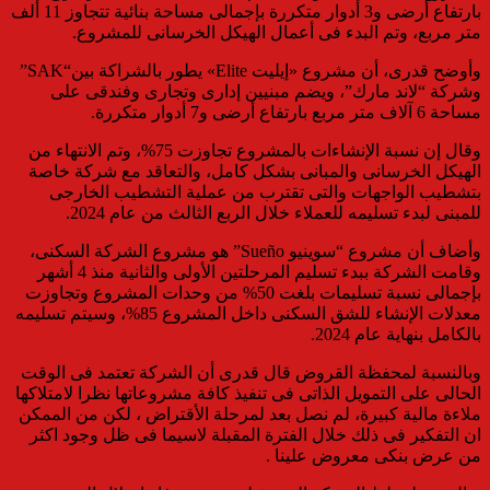
بارتفاع أرضى و3 أدوار متكررة بإجمالى مساحة بنائية تتجاوز 11 ألف
متر مربع، وتم البدء فى أعمال الهيكل الخرسانى للمشروع
.
وأوضح قدرى، أن مشروع «إيليت
Elit
e»
يطور بالشراكة بين
“SAK”
وشركة “لاند مارك”، ويضم مبنيين إدارى وتجارى وفندقى على
مساحة 6 آلاف متر مربع بارتفاع أرضى و7 أدوار متكررة
.
وقال إن نسبة الإنشاءات بالمشروع تجاوزت 75%، وتم الانتهاء من
الهيكل الخرسانى والمبانى بشكل كامل، والتعاقد مع شركة خاصة
بتشطيب الواجهات والتى تقترب من عملية التشطيب الخارجى
للمبنى لبدء تسليمه للعملاء خلال الربع الثالث من عام 2024
.
وأضاف أن مشروع “سوينيو
Sueño”
هو مشروع الشركة السكنى،
وقامت الشركة ببدء تسليم المرحلتين الأولى والثانية منذ 4 أشهر
بإجمالى نسبة تسليمات بلغت 50% من وحدات المشروع وتجاوزت
معدلات الإنشاء للشق السكنى داخل المشروع 85%، وسيتم تسليمه
بالكامل بنهاية عام 2024
.
وبالنسبة لمحفظة القروض قال قدرى
أن الشركة تعتمد فى الوقت
الحالى على التمويل الذاتى فى تنفيذ كافة مشروعاتها نظرا لامتلاكها
ملاءة مالية كبيرة
، لم نصل بعد لمرحلة الأقتراض ، لكن من الممكن
ان التفكير فى ذلك خلال الفترة المقبلة لاسيما فى ظل وجود اكثر
من عرض بنكى معروض علينا .