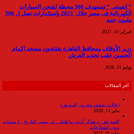
” إنفينتى ” تستهدف 300 محطة لشحن السيارات
الكهربائية فى مصر خلال 2023 بإستثمارات تصل ل 300
مليون جنيه
فبراير 10, 2021
وزير الأوقاف ومحافظ القاهرة يفتتحون مسجد الإمام
الحسين عقب تجديد الفرش
يوليو 31, 2026
أخر المقالات
(حالات ضعف مخزون التبويض)
يناير 14, 2020
كلمة حق : د.شاكر أديت ماعليك .. لن ينسى التاريخ ١٠ سنوات
بدون انقطاعات
يوليو 29, 2023