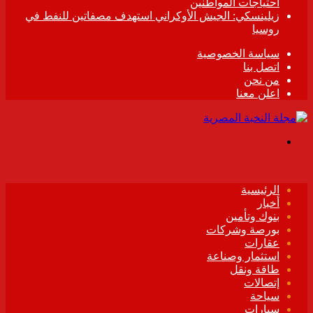
احتياجات المواطنين
زيلينسكي: الجيش الأوكراني استهدف مصفاتين للنفط في
روسيا
سياسة الخصوصية
اتصل بنا
من نحن
اعلن معنا
القائمة
الرئيسية
أخبار
بنوك وتأمين
بورصة وشركات
عقارات
استثمار وصناعة
طاقة ونقل
إتصالات
سياحة
سيارات