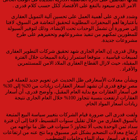
الامر الذى سيعود بالنفع على الأقتصاد ككل حسب كلام قدرى .
وشدد قدرى على
أهمية العمل على تحسين آلية التمويل العقارى
باعتبارها أهم المحفزات المطلوبة لتحقيق انتعاشة فى السوق، لافتا
إلى ضرورة أن تشمل الوحدات تحت الإنشاء، وذلك لتوفير السيولة
للمطورين تمكنهم من تنفيذ مشروعاتهم وتحفيزهم على طرح
مشروعات جديدة
.
وقال قدرى، إن العام الجارى شهد تحقيق شركات التطوير العقارى
لمبيعات قياسية ، متوقعا استمرار زيادة المبيعات خلال الفترة
المقبلة، حيث لازال القطاع العقارى
الملاذ الامن للمستثمرين
والأفراد
.
وبشأن معدلات الأسعارفى ظل الحديث عن تعويم جديد للعملة فى
مصر توقع قدرى أن
تشهد أسعار العقارات
زيادات من 20% إلى 30%
فى أسعار العقارات مع بداية العام المقبل، وأوضح قدرى، أن أسعار
العقارات ارتفعت بنسبة تتجاوز 100% خلال العام الجارى نتيجة
زيادات أسعار المواد الخام
.
و
لفت قدرى الى
ضرورة قيام الشركات
ب
تغيير سياسة البيع المتبعة
بالسوق العقارى من خلال تقليل سنوات التقسيط، لافتا إلى أن فترة
سداد ثمن الوحدة يجب ألا تتجاوز 5 سنوات فى ظل ما نواجهه من
ارتفاع معدلات التضخم بشكل غير مسبوق وما نتج عنه من ارتفاعات
كبيرة فى أسعار مواد البناء وخامات التشطيب
.