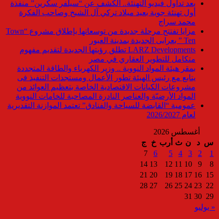
بعد تداول فيديو التهنئة.. الكشف عن “سيلفر سكرين” منفذة
أول تهنئة جوية بعيد ميلاد تركي آل الشيخ وصاحب الفكرة
محمد سراج
مزايا تفتتح مرحلة جديدة من توسعاتها بإطلاق مشروع “Town
Ten ” بعرابى الجديدة بمدينة العبور
LARZ Developments تطلق رؤيتها الجديدة لتقديم مفهوم
متكامل للتطوير العقاري في مصر
بمقر هيئة المواد النووية .. وزير الكهرباء والطاقة المتجددة
يتابع مع رئيس الهيئة تطور الأعمال ومستجدات التنفيذ فى
مشروعات الكيانات الاقتصادية الخاصة بتعظيم العوائد من
المواد الأرضيّة والعناصر النادرة المصاحبة للخامات النووية
عمومية “القابضة للسياحة والفنادق” تعتمد الموازنة التقديرية
لعام 2026/2027
أغسطس 2026
س
د
ن
ث
أرب
خ
ج
7
6
5
4
3
2
1
14
13
12
11
10
9
8
21
20
19
18
17
16
15
28
27
26
25
24
23
22
31
30
29
« يوليو