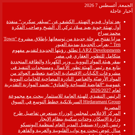
الجمعة, أغسطس 7 2026
أخبار عاجلة
بعد تداول فيديو التهنئة.. الكشف عن “سيلفر سكرين” منفذة
أول تهنئة جوية بعيد ميلاد تركي آل الشيخ وصاحب الفكرة
محمد سراج
مزايا تفتتح مرحلة جديدة من توسعاتها بإطلاق مشروع “Town
Ten ” بعرابى الجديدة بمدينة العبور
LARZ Developments تطلق رؤيتها الجديدة لتقديم مفهوم
متكامل للتطوير العقاري في مصر
بمقر هيئة المواد النووية .. وزير الكهرباء والطاقة المتجددة
يتابع مع رئيس الهيئة تطور الأعمال ومستجدات التنفيذ فى
مشروعات الكيانات الاقتصادية الخاصة بتعظيم العوائد من
المواد الأرضيّة والعناصر النادرة المصاحبة للخامات النووية
عمومية “القابضة للسياحة والفنادق” تعتمد الموازنة التقديرية
لعام 2026/2027
الرئيس التنفيذي للهيئة العامة للاستثمار يبحث مع مجموعة
Hirdaramani Group السريلانكية خطط التوسع في السوق
المصرية
المركز الإعلامي لمجلس الوزراء يستعرض تفاصيل طرح
وزارة الإسكان وحدات سكنية بنظام الإيجار
رئيس الوزراء يستقبل المدير العام لمنظمة اليونسكو
منال عوض تبحث مع نواب القليوبية والغربية والقاهرة