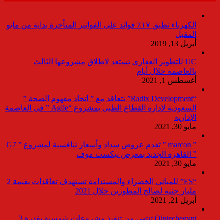
الكهرباء تطبق ١٧٪ فوائد على الفواتير المتأخرة بداية من مايو
المقبل
أبريل 13, 2019
UC للتطوير العقارى تستعد لاطلاق مشروعها الثالث
بالعاصمة خلال أيام
أغسطس 1, 2021
“Radix Development” تتعاقد مع ” اتحاد مفهوم الصحة ”
السعودية لإدارة القطاع الطبى بمشروع “Agile ” فى العاصمة
الإدارية
مايو 30, 2021
” marcon ” تقدم عروض سداد وأسعار تنافسية لمشروع ” G7
” القاهرة الجديد بمعرض نيكست موف
مايو 30, 2021
“ES” للمبانى الخضراء والمستدامة تستهدف تعاقدات بقيمة 2
مليار جنيه لصالح المطورين خلال 2021
أبريل 21, 2021
Olptechegypt تنتهي من تنفيذ مشروعات شمسية بقدرة 3