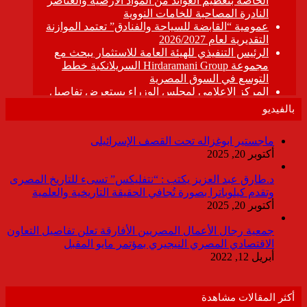
بالفيديو
ماجستير ابوغزاله تحت القصف الإسرائيلى
أكتوبر 20, 2025
د.طارق عبد العزيز يكتب : “نتفليكس” تسىء للتاريخ المصرى
وتقدم كيلوباترا بصورة تُجافي الحقيقة التاريخية والعلمية
أكتوبر 20, 2025
جمعية رجال الأعمال المصريين الأفارقة تعلن تفاصيل التعاون
الاقتصادي المصري النيجيري بمؤتمر مايو المقبل
أبريل 12, 2022
أكثر المقالات مشاهدة