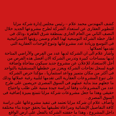
كشف المهندس محمد علام – رئيس مجلس إدارة شركة مزايا
للتطوير العقارى عن استعداد الشركة لطرح مشروعها الجديد خلال
النصف الثاني من العام الجارى بمنطقة شرق القاهرة ،وذلك فى
اطار خطة الشركة التوسعية لهذا العام وضمن رؤيتها الاستراتيجية
فى التوسع وزيادة عدد مشروعاتها وتنوع الوحدات العقارية التى
تقدمها لعملائها .
وأشار علام الى ان الشركة لديها عدد من الفرص والأراضي المتاحة
لديها بمساحات كبيرة وتدرس الشركة الان أفضل هذه الفرص من
أجل الاستعداد للإعلان عن مشروع جديد سيكون مفاجأة وإضافة
قوية لسجل نجاحات الشركة ويعزز من خططها المستقبلية بالتواجد
فى أكثر من مكان متميز وواعد استثماريا ، مؤكدا حرص الشركة
على تنوع المشروعات العقارية التى تقدمها لتلبية رغبة عملائها وذلك
ما جعلهم منذ بداية عملهم فى السوق المصرى حريصين على طرح
عدد من المشروعات وفقا لدراسة جيدة مبنية على طلب واحتياج
حقيقى وهذا ما جعل مشروعات شركة مزايا تتمتع بميزة إضافية فى
السوق المصرى .
وأضاف علام ان شركة مزايا تعتمد فى تنفيذ مشروعاتها على دراسة
كافة التفاصيل الإنشائية ومراعاة تطبيقها بما يحقق جودة بناء مختلفة
داخل المشروع ، وهذا ما حققته الشركة بالفعل على ارض الواقع