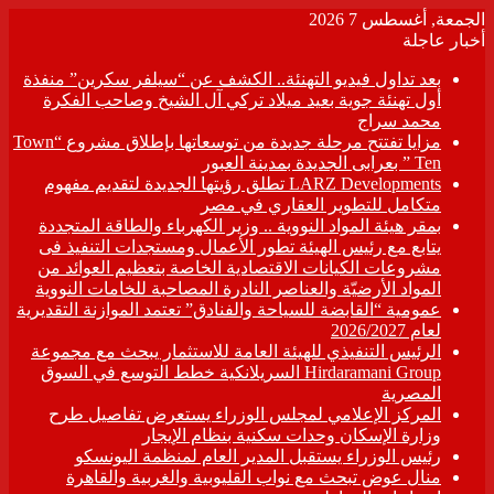
الجمعة, أغسطس 7 2026
أخبار عاجلة
بعد تداول فيديو التهنئة.. الكشف عن “سيلفر سكرين” منفذة
أول تهنئة جوية بعيد ميلاد تركي آل الشيخ وصاحب الفكرة
محمد سراج
مزايا تفتتح مرحلة جديدة من توسعاتها بإطلاق مشروع “Town
Ten ” بعرابى الجديدة بمدينة العبور
LARZ Developments تطلق رؤيتها الجديدة لتقديم مفهوم
متكامل للتطوير العقاري في مصر
بمقر هيئة المواد النووية .. وزير الكهرباء والطاقة المتجددة
يتابع مع رئيس الهيئة تطور الأعمال ومستجدات التنفيذ فى
مشروعات الكيانات الاقتصادية الخاصة بتعظيم العوائد من
المواد الأرضيّة والعناصر النادرة المصاحبة للخامات النووية
عمومية “القابضة للسياحة والفنادق” تعتمد الموازنة التقديرية
لعام 2026/2027
الرئيس التنفيذي للهيئة العامة للاستثمار يبحث مع مجموعة
Hirdaramani Group السريلانكية خطط التوسع في السوق
المصرية
المركز الإعلامي لمجلس الوزراء يستعرض تفاصيل طرح
وزارة الإسكان وحدات سكنية بنظام الإيجار
رئيس الوزراء يستقبل المدير العام لمنظمة اليونسكو
منال عوض تبحث مع نواب القليوبية والغربية والقاهرة