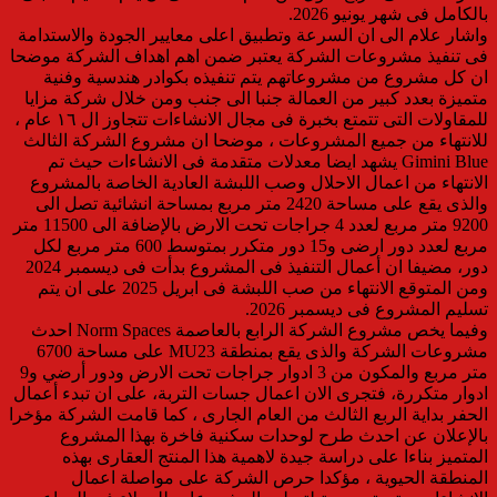
بالكامل فى شهر يونيو 2026.
واشار علام الى ان السرعة وتطبيق اعلى معايير الجودة والاستدامة
فى تنفيذ مشروعات الشركة يعتبر ضمن اهم اهداف الشركة موضحا
ان كل مشروع من مشروعاتهم يتم تنفيذه بكوادر هندسية وفنية
متميزة بعدد كبير من العمالة جنبا الى جنب ومن خلال شركة مزايا
للمقاولات التى تتمتع بخبرة فى مجال الانشاءات تتجاوز ال ١٦ عام ،
للانتهاء من جميع المشروعات ، موضحا ان مشروع الشركة الثالث
Gimini Blue يشهد ايضا معدلات متقدمة فى الانشاءات حيث تم
الانتهاء من اعمال الاحلال وصب اللبشة العادية الخاصة بالمشروع
والذى يقع على مساحة 2420 متر مربع بمساحة انشائية تصل الى
9200 متر مربع لعدد 4 جراجات تحت الارض بالإضافة الى 11500 متر
مربع لعدد دور ارضى و15 دور متكرر بمتوسط 600 متر مربع لكل
دور، مضيفا ان أعمال التنفيذ فى المشروع بدأت فى ديسمبر 2024
ومن المتوقع الانتهاء من صب اللبشة فى ابريل 2025 على ان يتم
تسليم المشروع فى ديسمبر 2026.
وفيما يخص مشروع الشركة الرابع بالعاصمة Norm Spaces احدث
مشروعات الشركة والذى يقع بمنطقة MU23 على مساحة 6700
متر مربع والمكون من 3 ادوار جراجات تحت الارض ودور أرضي و9
ادوار متكررة، فتجرى الان اعمال جسات التربة، على ان تبدء أعمال
الحفر بداية الربع الثالث من العام الجارى ، كما قامت الشركة مؤخرا
بالإعلان عن احدث طرح لوحدات سكنية فاخرة بهذا المشروع
المتميز بناءا على دراسة جيدة لاهمية هذا المنتج العقارى بهذه
المنطقة الحيوية ، مؤكدا حرص الشركة على مواصلة اعمال