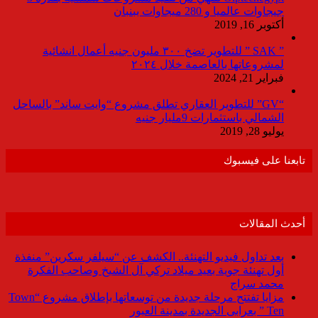
جيجاوات عالميا و 280 ميجاوات ببنبان
أكتوبر 16, 2019
” SAK ” للتطوير تضخ ٣٠٠ مليون جنيه أعمال انشائية
لمشروعاتها بالعاصمة خلال ٢٠٢٤
فبراير 21, 2024
“GV” للتطوير العقاري تطلق مشروع “وايت ساند” بالساحل
الشمالي باستثمارات 9مليار جنيه
يوليو 28, 2019
تابعنا على فيسبوك
أحدث المقالات
بعد تداول فيديو التهنئة.. الكشف عن “سيلفر سكرين” منفذة
أول تهنئة جوية بعيد ميلاد تركي آل الشيخ وصاحب الفكرة
محمد سراج
مزايا تفتتح مرحلة جديدة من توسعاتها بإطلاق مشروع “Town
Ten ” بعرابى الجديدة بمدينة العبور