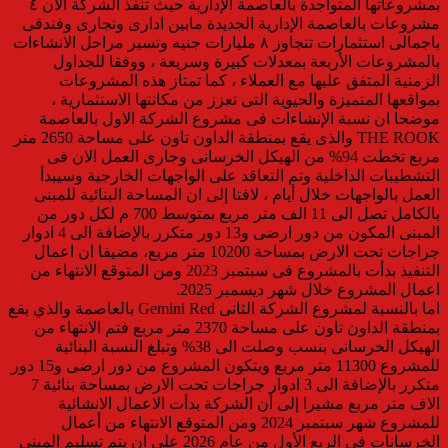
بمشروعاتها المتواجدة بالعاصمة الإدارية حيث تنفذ الشركة الآن ٤
مشروعات بالعاصمة الإدارية الجديدة مابين ادارى وتجارى وفندقى
باجمالى استثمارات تتجاوز ٨ مليارات جنيه وتسير مراحل الانشاءات
بالمشروعات الأربعة بمعدلات كبيرة وسريعة ، ووفقا للجداول
الزمنية المتفق عليها مع العملاء ، كما تمتاز هذه المشروعات
بمواقعها المتميزة والحيوية التى تعزز من مكانتها الاستثمارية ،
موضحا ان نسبة الإنشاءات فى مشروع الشركة الاول بالعاصمة
THE ROOK والذى يقع بمنطقة الداون تاون على مساحة 2650 متر
مربع تخطت 94% من الهيكل الخرسانى وجارى العمل الان فى
التشطيبات الداخلية وتم التعاقد على الواجهات الخارجية وسيبدأ
العمل بالواجهات خلال أيام ، لافتا إلى ان المساحة البنائية للمبنى
بالكامل تصل الى 11 الف متر مربع بمتوسط 700 م لكل دور من
المبنى المكون من دور ارضى و13 دور متكرر بالإضافة الى 4 ادوار
جراجات تحت الارض بمساحة 10200 متر مربع، مضيفا ان اعمال
التنفيذ بدأت بالمشروع فى سبتمبر 2023 ومن المتوقع الانتهاء من
اعمال المشروع خلال شهر ديسمبر 2025.
اما بالنسبة لمشروع الشركة الثانى Gemini Red بالعاصمة والذي يقع
بمنطقة الداون تاون على مساحة 2370 متر مربع فتم الانتهاء من
الهيكل الخرسانى بنسب وصلت الى 38% وتبلغ النسبة البنائية
للمشروع 11300 متر مربع ويتكون المشروع من دور ارضى و15 دور
متكرر بالإضافة الى 3 ادوار جراجات تحت الارض بمساحة بنائية 7
الاف متر مربع مشيرا إلى أن الشركة بدأت الاعمال الانشائية
للمشروع شهر سبتمبر 2024 ومن المتوقع الانتهاء من أعمال
الخرسانات فى الربع الأول من عام 2026 على ان يتم تسليم المبنى