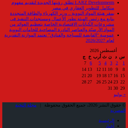
LARZ Developments تطلق رؤيتها الجديدة لتقديم مفهوم
متكامل للتطوير العقاري في مصر
بمقر هيئة المواد النووية .. وزير الكهرباء والطاقة المتجددة
يتابع مع رئيس الهيئة تطور الأعمال ومستجدات التنفيذ فى
مشروعات الكيانات الاقتصادية الخاصة بتعظيم العوائد من
المواد الأرضيّة والعناصر النادرة المصاحبة للخامات النووية
عمومية “القابضة للسياحة والفنادق” تعتمد الموازنة التقديرية
لعام 2026/2027
أغسطس 2026
س
د
ن
ث
أرب
خ
ج
7
6
5
4
3
2
1
14
13
12
11
10
9
8
21
20
19
18
17
16
15
28
27
26
25
24
23
22
31
30
29
« يوليو
© حقوق النشر 2026، جميع الحقوق محفوظة |
مجلة النخبة
المصرية
الرئيسية
أخبار