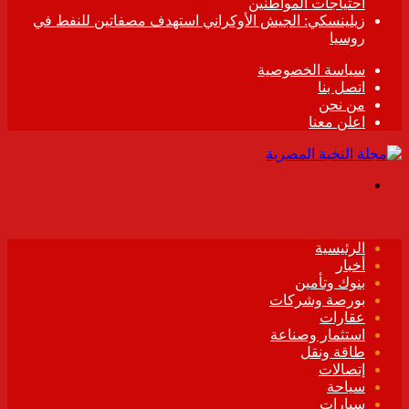
احتياجات المواطنين
زيلينسكي: الجيش الأوكراني استهدف مصفاتين للنفط في
روسيا
سياسة الخصوصية
اتصل بنا
من نحن
اعلن معنا
القائمة
الرئيسية
أخبار
بنوك وتأمين
بورصة وشركات
عقارات
استثمار وصناعة
طاقة ونقل
إتصالات
سياحة
سيارات