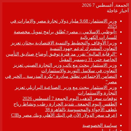
الجمعة, أغسطس 7 2026
أخبار عاجلة
وزير الاستثمار: 9.68 مليار دولار تجارة مصر والإمارات في
2025
«أبوظبي الإسلامي – مصر» يُطلق برامج تمويل مخصصة
للسيارات الكهربائية
وزيرا الأوقاف والتخطيط والتنمية الاقتصادية يبحثان تعزيز
التعاون المشترك لدعم جهود التنمية
“الرقابة المالية” تقرر مد فترة توفيق أوضاع صناديق التأمين
الخاصة حتى 31 ديسمبر المقبل
وزير الاستثمار يبحث مع نائب وزير التجارة الصيني تعزيز
التعاون في سلاسل التوريد والاستثمارات
التضامن الاجتماعي تطلق مبادرة “بكرة المدرسة .. الخير في
مصر”
وزير الاستثمار يبحث مع وزير الصناعية البرازيلي تعزيز
التجارة والاستثمارات
توقعات سعر الذهب اليوم الجمعة 7 أغسطس 2026
الطقس اليوم الجمعة.. شديد الحرارة رطب ونشاط رياح
يلطف الأجواء والمحسوسة بالقاهرة 38
اعرف سعر الدولار الآن في البنك الأهلي وبنك مصر وCIB
سياسة الخصوصية
اتصل بنا