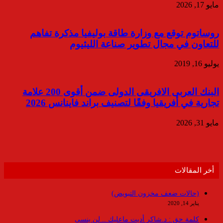
مايو 17, 2026
روساتوم توقع مع وزارة طاقة بوليفيا مذكرة تفاهم
للتعاون في مجال تطوير صناعة الليثيوم
يوليو 16, 2019
البنك العربى الافريقى الدولى ضمن أقوى 200 علامة
تجارية في أفريقيا وفقًا لتصنيف براند فاينانس 2026
مايو 31, 2026
أخر المقالات
(حالات ضعف مخزون التبويض)
يناير 14, 2020
كلمة حق : د.شاكر أديت ماعليك .. لن ينسى