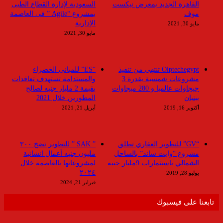
القاهرة الجديد بمعرض نيكست
السعودية لإدارة القطاع الطبى
موف
بمشروع “Agile ” فى العاصمة
الإدارية
مايو 30, 2021
مايو 30, 2021
Olptechegypt تنتهي من تنفيذ
“ES” للمبانى الخضراء
مشروعات شمسية بقدرة 3
والمستدامة تستهدف تعاقدات
جيجاوات عالميا و 280 ميجاوات
بقيمة 2 مليار جنيه لصالح
ببنبان
المطورين خلال 2021
أكتوبر 16, 2019
أبريل 21, 2021
“GV” للتطوير العقاري تطلق
” SAK ” للتطوير تضخ ٣٠٠
مشروع “وايت ساند” بالساحل
مليون جنيه أعمال انشائية
الشمالي باستثمارات 9مليار جنيه
لمشروعاتها بالعاصمة خلال
٢٠٢٤
يوليو 28, 2019
فبراير 21, 2024
تابعنا على فيسبوك