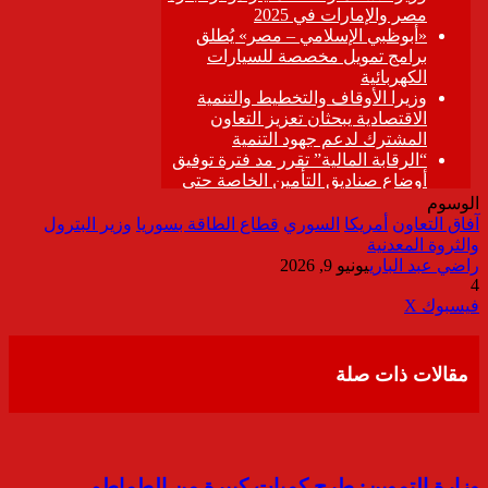
الوسوم
آفاق التعاون
أمريكا
السوري
قطاع الطاقة بسوريا
وزير البترول
والثروة المعدنية
راضي عبد الباري
يونيو 9, 2026
4
ڤايبر
طباعة
تيلقرام
واتساب
مشاركة
فيسبوك
‫X
عبر
البريد
مقالات ذات صلة
وزارة التموين: طرح كميات كبيرة من الطماطم