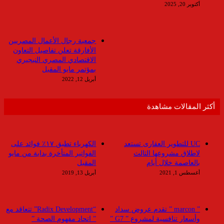
أكتوبر 20, 2025
جمعية رجال الأعمال المصريين
الأفارقة تعلن تفاصيل التعاون
الاقتصادي المصري النيجيري
بمؤتمر مايو المقبل
أبريل 12, 2022
أكثر المقالات مشاهدة
UC للتطوير العقارى تستعد
الكهرباء تطبق ١٧٪ فوائد على
لاطلاق مشروعها الثالث
الفواتير المتأخرة بداية من مايو
بالعاصمة خلال أيام
المقبل
أغسطس 1, 2021
أبريل 13, 2019
” marcon ” تقدم عروض سداد
“Radix Development” تتعاقد مع
وأسعار تنافسية لمشروع ” G7 ”
” اتحاد مفهوم الصحة ”