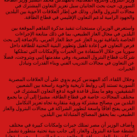
السوري، حيث بحث الجانبان سبل تعزيز التعاون المشترك في
مجالات البترول والغاز، وذلك في إطار العلاقات الأخوية بين البلدين
والجهود الرامية لدعم التعاون الإقليمي في قطاع الطاقة.
واستعرض الوزيران مستجدات تنفيذ مذكرة التفاهم الموقعة بين
البلدين في مجال الغاز الطبيعي، بما في ذلك متابعة الإجراءات
الخاصة باتفاقية توريد الغاز عبر خط الغاز العربي، بالإضافة إلى بحث
فرص التعاون في إعادة تأهيل وتطوير البنية التحتية للطاقة داخل
سوريا من خلال الاستفادة من الخبرات والإمكانات التي تمتلكها
شركات قطاع البترول المصرية، وفي مقدمتها إنبي وبتروجت، فضلًا
عن التعاون في مجالات التدريب الفني وبناء القدرات وتبادل
الخبرات.
وخلال اللقاء، أكد المهندس كريم بدوي على أن العلاقات المصرية
السورية تستند إلى روابط تاريخية وأخوية راسخة بين الشعبين
الشقيقين، وهو ما يمثل قاعدة قوية لدفع التعاون المشترك في
مختلف المجالات، خاصة في قطاع الطاقة، مشيرًا إلى أن ما يجمع
البلدين من مصالح مشتركة ورؤية متقاربة تجاه تعزيز التكامل
العربي يفتح آفاقًا واسعة لتطوير الشراكة في مجالات البترول والغاز
الطبيعي، بما يحقق المصالح المتبادلة بين البلدين.
وأضاف الوزير أن مصر تمتلك خبرات وإمكانات كبيرة في مختلف
أنشطة صناعة البترول والغاز، إلى جانب بنية تحتية متطورة تشمل
شبكات نقل الغاز ومرافق المعالجة ومصانع التسييل، وهو ما يؤهلها