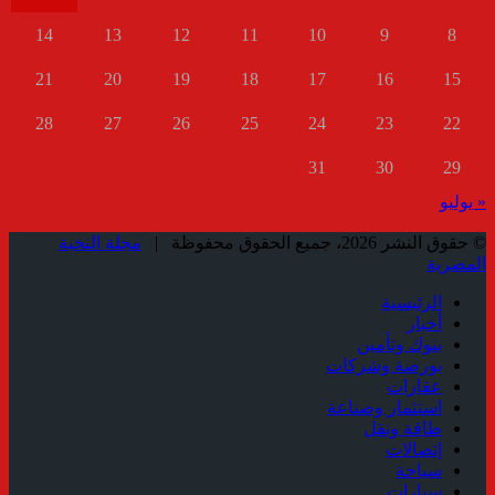
14
13
12
11
10
9
8
21
20
19
18
17
16
15
28
27
26
25
24
23
22
31
30
29
« يوليو
© حقوق النشر 2026، جميع الحقوق محفوظة |
مجلة النخبة
المصرية
الرئيسية
أخبار
بنوك وتأمين
بورصة وشركات
عقارات
استثمار وصناعة
طاقة ونقل
إتصالات
سياحة
سيارات