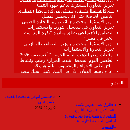
بالفيديو
ماجستير ابوغزاله تحت القصف
الإسرائيلى
د.طارق عبد العزيز يكتب :
أكتوبر 20, 2025
“نتفليكس” تسىء للتاريخ
المصرى وتقدم كيلوباترا بصورة
تُجافي الحقيقة التاريخية
والعلمية