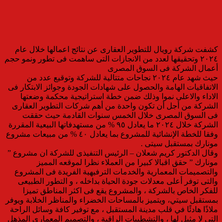
كشفت شركة رويال للتطوير العقارى عن نتائج اعمالها خلال عام
٢٠٢٤ وتحقيقها لعدد من الانجازات التى ساهمت فى تطور ونمو حجم
أعمال الشركة فى السوق المصرى
حيث شهد عام ٢٠٢٤ نجاحات متتالية للشركة وتوقيع عدد من
الاتفاقيات الهامة والحصول على شهادات الجودة وجوائز الابتكار فى
الاداء والاعلى نموا وذلك ضمن خطة استراتيجية محكمة وضعتها
الشركة من أجل أن تكون واحدة من أهم شركات التطوير العقارى
فى السوق المصرى خلال الخمس سنوات القادمة حيث حققت
الشركة خلال ٢٠٢٤ ما يعادل ٩٥ % من مستهدفاتها البيعية المقررة
وفقا للخطة الإنشائية للمشروع بما يعادل ٤٠ % من مبيعات مشروع
مونارك بمستقبل سيتى .
وقال الدكتور كريم شعلان – الرئيس التنفيذى للشركة ان مشروع ”
مونارك ” حقق اقبالا كبيرا من العملاء نظرا لموقعه المميز
والتصميمات المعمارية والخدمات الترفيهية الفريدة فى المشروع
والتى توفر أعلى معدلات جودة الحياة بداخله ، و التطور الطبيعى
للفكر الخاص بالشركة ، والمشروع يقع فى اكثر المناطق تميزا
بمستقبل سيتي، ويتميز بالمساحات الخضراء والمناظر الخلابة ويوفر
ملاذًا هادئًا في قلب مدينة المستقبل ، مع توفير كافة وسائل الراحة
التي لا مثيل لها ، والتشطيبات الراقية ، والتصميم المعماري المذهل