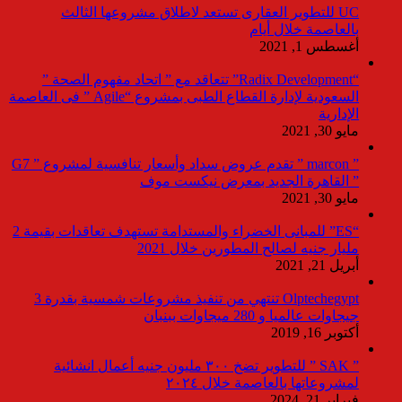
UC للتطوير العقارى تستعد لاطلاق مشروعها الثالث
بالعاصمة خلال أيام
أغسطس 1, 2021
“Radix Development” تتعاقد مع ” اتحاد مفهوم الصحة ”
السعودية لإدارة القطاع الطبى بمشروع “Agile ” فى العاصمة
الإدارية
مايو 30, 2021
” marcon ” تقدم عروض سداد وأسعار تنافسية لمشروع ” G7
” القاهرة الجديد بمعرض نيكست موف
مايو 30, 2021
“ES” للمبانى الخضراء والمستدامة تستهدف تعاقدات بقيمة 2
مليار جنيه لصالح المطورين خلال 2021
أبريل 21, 2021
Olptechegypt تنتهي من تنفيذ مشروعات شمسية بقدرة 3
جيجاوات عالميا و 280 ميجاوات ببنبان
أكتوبر 16, 2019
” SAK ” للتطوير تضخ ٣٠٠ مليون جنيه أعمال انشائية
لمشروعاتها بالعاصمة خلال ٢٠٢٤
فبراير 21, 2024