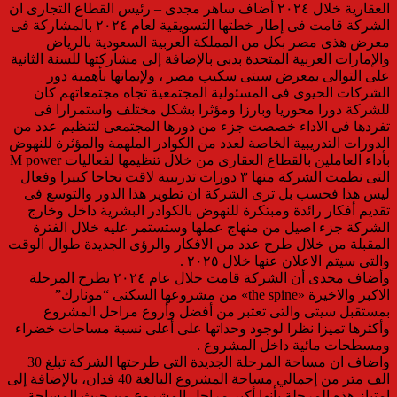
العقارية خلال ٢٠٢٤ أضاف ساهر مجدى – رئيس القطاع التجارى ان
الشركة قامت فى إطار خطتها التسويقية لعام ٢٠٢٤ بالمشاركة فى
معرض هذى مصر بكل من المملكة العربية السعودية بالرياض
والإمارات العربية المتحدة بدبى بالإضافة إلى مشاركتها للسنة الثانية
على التوالى بمعرض سيتى سكيب مصر ، ولإيمانها بأهمية دور
الشركات الحيوى فى المسئولية المجتمعية تجاه مجتمعاتهم كان
للشركة دورا محوريا وبارزا ومؤثرا بشكل مختلف واستمرارا فى
تفردها فى الاداء خصصت جزء من دورها المجتمعى لتنظيم عدد من
الدورات التدريبية الخاصة لعدد من الكوادر الملهمة والمؤثرة للنهوض
بأداء العاملين بالقطاع العقارى من خلال تنظيمها لفعاليات M power
التى نظمت الشركة منها ٣ دورات تدريبية لاقت نجاحا كبيرا وفعال
ليس هذا فحسب بل ترى الشركة ان تطوير هذا الدور والتوسع فى
تقديم أفكار رائدة ومبتكرة للنهوض بالكوادر البشرية داخل وخارج
الشركة جزء اصيل من منهاج عملها وستستمر عليه خلال الفترة
المقبلة من خلال طرح عدد من الافكار والرؤى الجديدة طوال الوقت
والتى سيتم الاعلان عنها خلال ٢٠٢٥ .
وأضاف مجدى أن الشركة قامت خلال عام ٢٠٢٤ بطرح المرحلة
الاكبر والاخيرة «the spine» من مشروعها السكنى “مونارك”
بمستقبل سيتى والتى تعتبر من أفضل وأروع مراحل المشروع
وأكثرها تميزا نظرا لوجود وحداتها على أعلى نسبة مساحات خضراء
ومسطحات مائية داخل المشروع .
واضاف ان مساحة المرحلة الجديدة التى طرحتها الشركة تبلغ 30
الف متر من إجمالي مساحة المشروع البالغة 40 فدان، بالإضافة إلى
امتياز هذه المرحلة بأنها أكبر مراحل المشروع من حيث المساحة