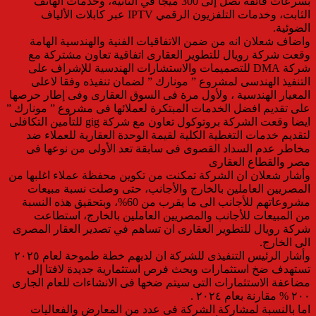
بسرعات فائقة تصل إلى 300 ميجا في الثانيه، وخدمات الهاتف
الثابت، وخدمات التلفزيون الرقمي IPTV عبر كابلات الألياف
الضوئية.
واضاف شعلان انه من ضمن الاتفاقيات الفنية والهندسية الهامة
وقعت شركة رويال للتطوير العقارى اتفاقية تعاون مشتركة مع
شركة DMA للتصميمات والاستشارات الهندسية للإشراف على
التنفيذ الهندسى لمشروع ” مونارك ” لضمان تنفيذه وفقا لاعلى
المعيار الهندسية ، ولأول مرة فى السوق العقارى وفى إطار حرصها
على تقديم افضل الخدمات المبتكرة لعملائها فى مشروع ” مونارك ”
ايضا وقعت الشركة بروتوكول تعاون مع شركة gig للتأمين التكافلى
لتقديم خدمات التغطية الكلية لقيمة الوحدة العقارية للعملاء ضد
مخاطر عدم السداد القصوى فى سابقة تعد الأولى من نوعها فى
مصر والقطاع العقارى
وأشار شعلان ان الشركة تمكنت من تكوين محفظة عملاء اغلبها من
المصريين العاملين بالخارج والأجانب، حتى وصلت نسبة مبيعات
مشروعاتهم للأجانب الى ما يقرب من 60%، وبتحقيق هذه النسبة
من المبيعات للأجانب والمصريين العاملين بالخارج، استطاعت
شركة رويال للتطوير العقارى ان تساهم في تصدير العقار المصرى
الى الخارج.
وأشار الرئيس التنفيذى للشركة ان لديهم خطة طموحة لعام ٢٠٢٥
تستهدف ضخ استثمارات وبحث فرص استثمارية جديدة لافتا إلى
مضاعفة الاستثمارات التى سيتم ضخها فى الانشاءات للعام الجارى
٢٠٠ % مقارنة بعام ٢٠٢٤ .
اما بالنسبة لمشاركة الشركة فى عدد من المعارض والفعاليات