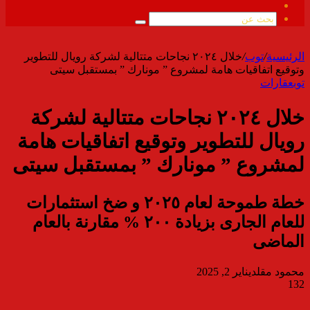
ملخص
الموقع
بحث
RSS
عن
الرئيسية
/
توب
/
خلال ٢٠٢٤ نجاحات متتالية لشركة رويال للتطوير
وتوقيع اتفاقيات هامة لمشروع ” مونارك ” بمستقبل سيتى
توب
عقارات
خلال ٢٠٢٤ نجاحات متتالية لشركة
رويال للتطوير وتوقيع اتفاقيات هامة
لمشروع ” مونارك ” بمستقبل سيتى
خطة طموحة لعام ٢٠٢٥ و ضخ استثمارات
للعام الجارى بزيادة ٢٠٠ % مقارنة بالعام
الماضى
محمود مقلد
يناير 2, 2025
132