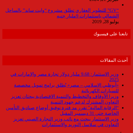
“GV” للتطوير العقاري تطلق مشروع “وايت ساند” بالساحل
الشمالي باستثمارات 9مليار جنيه
يوليو 28, 2019
تابعنا على فيسبوك
أحدث المقالات
وزير الاستثمار: 9.68 مليار دولار تجارة مصر والإمارات في
2025
«أبوظبي الإسلامي – مصر» يُطلق برامج تمويل مخصصة
للسيارات الكهربائية
وزيرا الأوقاف والتخطيط والتنمية الاقتصادية يبحثان تعزيز
التعاون المشترك لدعم جهود التنمية
“الرقابة المالية” تقرر مد فترة توفيق أوضاع صناديق التأمين
الخاصة حتى 31 ديسمبر المقبل
وزير الاستثمار يبحث مع نائب وزير التجارة الصيني تعزيز
التعاون في سلاسل التوريد والاستثمارات