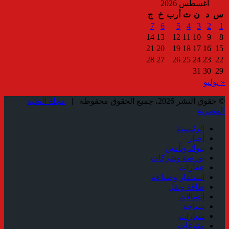
أغسطس 2026
س
د
ن
ث
أرب
خ
ج
7
6
5
4
3
2
1
14
13
12
11
10
9
8
21
20
19
18
17
16
15
28
27
26
25
24
23
22
31
30
29
« يوليو
© حقوق النشر 2026، جميع الحقوق محفوظة |
مجلة النخبة
المصرية
الرئيسية
أخبار
بنوك وتأمين
بورصة وشركات
عقارات
استثمار وصناعة
طاقة ونقل
إتصالات
سياحة
سيارات
منوعات