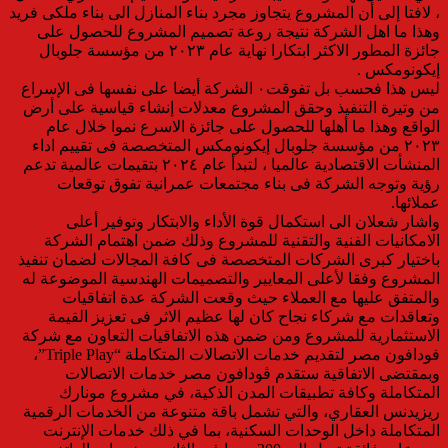
، لافتا إلى أن المشروع يتجاوز مجرد بناء المنازل الى بناء ملكى فريد
وهذا ما اهل الشركة نتيجة روعة تصميم المشروع للحصول على
جائزة المطور الاكثر ابتكارا نهاية عام ٢٠٢٣ من مؤسسة جلوبال
إيكونومكس .
ليس هذا فحسب بل تفوقت٠ الشركة أيضا على نفسها فى الإسراع
من وتيرة التنفيذ وحقق المشروع معدلات إنشاء قياسية على أرض
الواقع وهذا ما أهلها للحصول على جائزة الاسرع نموا خلال عام
٢٠٢٣ من مؤسسة جلوبال إيكونومكس المتخصصة فى تقييم اداء
المنشأت الاقتصادية عالميا ، لتبدأ عام ٢٠٢٤ بتقيمات عالمية تدعم
رؤية وتوجه الشركة فى بناء مجتمعات عمرانية تفوق توقعات
عملائها.
واشار شعلان الى استكمال قوة الأداء والابتكار وتوفير أعلى
الامكانيات الفنية والتقنية للمشروع وذلك ضمن اهتمام الشركة
باختيار كبرى الشركات المتخصصة فى كافة المجالات لضمان تنفيذ
المشروع وفقا لأعلى المعايير والتصميمات الهندسية الموضوعة له
والمتفق عليها مع العملاء حيث وقعت الشركة عدة اتفاقيات
وتعاقدات مع شركاء نجاح كان لها عظيم الاثر فى تعزيز القيمة
الاستثمارية للمشروع ومن ضمن هذه الاتفاقيات التعاون مع شركة
فودافون مصر لتقديم خدمات الاتصالات المتكاملة “Triple Play”،
وبمقتضى الاتفاقية ستقدم ڤودافون مصر خدمات الاتصالات
المتكاملة وكافة تطبيقات المدن الذكية، في مشروع مونارك
ريزيدنس العقاري، والتي تشمل باقة متنوعة من الخدمات الرقمية
المتكاملة داخل الوحدات السكنية، بما في ذلك خدمات الإنترنت