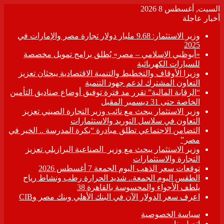
السبت, أغسطس 8 2026
أخبار عاجلة
وزير الاستثمار: 9.68 مليار دولار تجارة مصر والإمارات في
2025
«أبوظبي الإسلامي – مصر» يُطلق برامج تمويل مخصصة
للسيارات الكهربائية
وزيرا الأوقاف والتخطيط والتنمية الاقتصادية يبحثان تعزيز
التعاون المشترك لدعم جهود التنمية
“الرقابة المالية” تقرر مد فترة توفيق أوضاع صناديق التأمين
الخاصة حتى 31 ديسمبر المقبل
وزير الاستثمار يبحث مع نائب وزير التجارة الصيني تعزيز
التعاون في سلاسل التوريد والاستثمارات
التضامن الاجتماعي تطلق مبادرة “بكرة المدرسة .. الخير في
مصر”
وزير الاستثمار يبحث مع وزير الصناعية البرازيلي تعزيز
التجارة والاستثمارات
توقعات سعر الذهب اليوم الجمعة 7 أغسطس 2026
الطقس اليوم الجمعة.. شديد الحرارة رطب ونشاط رياح
يلطف الأجواء والمحسوسة بالقاهرة 38
اعرف سعر الدولار الآن في البنك الأهلي وبنك مصر وCIB
سياسة الخصوصية
اتصل بنا