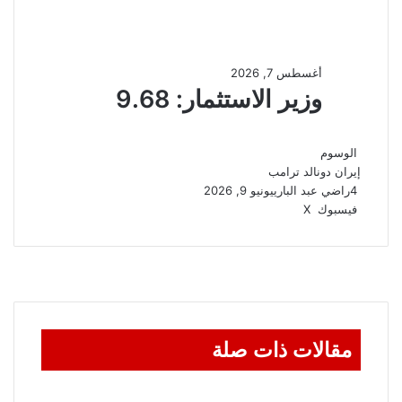
الوسوم
إيران
دونالد ترامب
4
راضي عبد الباري
يونيو 9, 2026
ڤايبر
واتساب
تيلقرام
طباعة
مشاركة
فيسبوك
‫X
عبر
البريد
مقالات ذات صلة