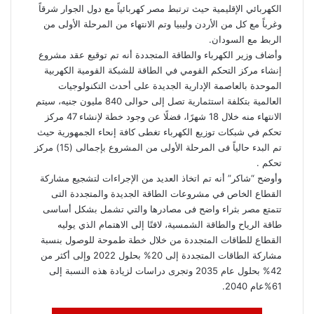
الكهربائي الإقليمية حيث ترتبط مصر كهربائياً مع دول الجوار شرقاً
وغرباً مع كل من الأردن وليبيا وتم الانتهاء من المرحلة الأولى من
الربط مع السودان.
وأضاف وزير الكهرباء والطاقة المتجددة أنه تم توقيع عقد مشروع
إنشاء مركز التحكم القومي في الطاقة للشبكة القومية الكهربية
الموحدة بالعاصمة الإدارية الجديدة على أحدث التكنولوجيات
العالمية بتكلفة استثمارية تصل إلى حوالى 840 مليون جنيه، سيتم
الانتهاء منه خلال 18 شهرًا، فضلًا عن وجود خطة لإنشاء 47 مركز
تحكم في شبكات توزيع الكهرباء تغطى كافة إنحاء الجمهورية حيث
تم البدء حالياً فى المرحلة الأولى من المشروع بإجمالى (15) مركز
تحكم .
وأوضح “شاكر” أنه تم اتخاذ العديد من الإجراءات لتشجيع مشاركة
القطاع الخاص في مشروعات الطاقة الجديدة والمتجددة التى
تتمتع مصر بثراء واضح فى مصادرها والتي تشمل بشكل أساسى
طاقة الرياح والطاقة الشمسية، لافتًا إلى الاهتمام الذي يوليه
القطاع للطاقات المتجددة من خلال خطة طموحة للوصول بنسبة
مشاركة الطاقات المتجددة إلى 20% بحلول 2022 وإلى أكثر من
42% بحلول عام 2035 وتجرى دراسات لزيادة هذه النسبة إلى
61%عام 2040.