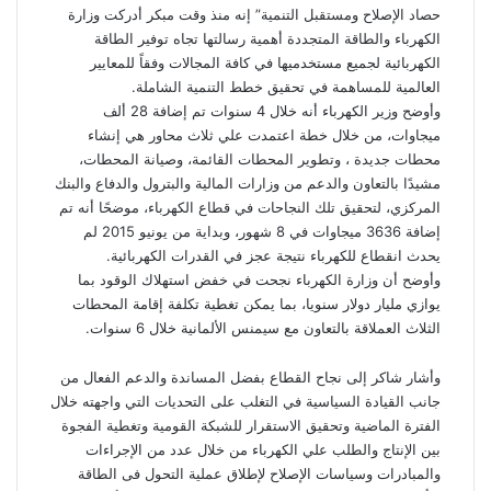
حصاد الإصلاح ومستقبل التنمية” إنه منذ وقت مبكر أدركت وزارة
الكهرباء والطاقة المتجددة أهمية رسالتها تجاه توفير الطاقة
الكهربائية لجميع مستخدميها في كافة المجالات وفقاً للمعايير
العالمية للمساهمة في تحقيق خطط التنمية الشاملة.
وأوضح وزير الكهرباء أنه خلال 4 سنوات تم إضافة 28 ألف
ميجاوات، من خلال خطة اعتمدت علي ثلاث محاور هي إنشاء
محطات جديدة ، وتطوير المحطات القائمة، وصيانة المحطات،
مشيدًا بالتعاون والدعم من وزارات المالية والبترول والدفاع والبنك
المركزي، لتحقيق تلك النجاحات في قطاع الكهرباء، موضحًا أنه تم
إضافة 3636 ميجاوات في 8 شهور، وبداية من يونيو 2015 لم
يحدث انقطاع للكهرباء نتيجة عجز في القدرات الكهربائية.
وأوضح أن وزارة الكهرباء نجحت في خفض استهلاك الوقود بما
يوازي مليار دولار سنويا، بما يمكن تغطية تكلفة إقامة المحطات
الثلاث العملاقة بالتعاون مع سيمنس الألمانية خلال 6 سنوات.
وأشار شاكر إلى نجاح القطاع بفضل المساندة والدعم الفعال من
جانب القيادة السياسية في التغلب على التحديات التي واجهته خلال
الفترة الماضية وتحقيق الاستقرار للشبكة القومية وتغطية الفجوة
بين الإنتاج والطلب علي الكهرباء من خلال عدد من الإجراءات
والمبادرات وسياسات الإصلاح لإطلاق عملية التحول فى الطاقة