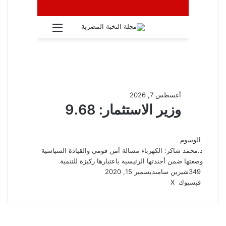
الوسوم
د.محمد شاكر: الكهرباء مسالة أمن قومي والقيادة السياسية
وضعتها ضمن أجندتها الرئيسية باعتبارها ركيزة للتنمية
349
شيرين سامى
ديسمبر 15, 2020
ڤايبر
واتساب
تيلقرام
طباعة
مشاركة
فيسبوك
‫X
عبر
البريد