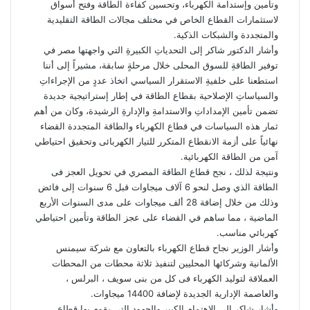
وتأمين وإستدامة الكهرباء، وتحسين كفاءة الطاقة وفتح أسواق
لاستثمارات القطاع الخاص في مختلف مجالات الطاقة التقليدية
والمتجددة والشبكات الذكية.
وأشار الدكتور شاكر إلى التحدياتِ الكبيرةِ التي واجهتها مصر في
توفير الطاقةِ للسوق المحلى خلال مرحلةٍ سابقة، مشيراً إلى أننا
استطعنا على خلفيةِ الاستقرار السياسي اتخاذ عددٍ من الإجراءاتِ
والسياساتِ الإصلاحية بقطاع الطاقة في إطار إستراتيجية جديدة
تضمن تأمين الإمداداتِ والاستدامةِ والإدارةِ الرشيدة، وكان من أهم
ثمار هذه السياسات في قطاع الكهرباء والطاقة المتجددة القضاء
نهائياً على أزمة الانقطاع المتكرر للتيار الكهربائى وتحقيق احتياطي
آمن من الطاقة الكهربائية.
ونتيجة لذلك ، نجح قطاع الطاقة المصري في تحويل العجز فى
الطاقة الذي وصل لنحو 6 آلاف ميجاوات قبل 6 سنوات إلى فائض
وذلك من خلال إضافة 28 ألف ميجاوات على مدى السنوات الأربع
الماضية ، مما ساهم في القضاء على عجز الطاقة وتأمين احتياطي
كهربائي مناسب.
وأشار الوزير نجاح قطاع الكهرباء بالتعاون مع شركة سيمنس
الألمانية وشركائها المحليين لتنفيذ ثلاثة محطات من المحطات
العملاقة لتوليد الكهرباء فى كل من بنى سويف ، البرلس ،
والعاصمة الإدارية الجديدة لإضافة 14400 ميجاوات.
وأشار شاكر إلى الإهتمام الكبير والجهود التى يقوم بها قطاع