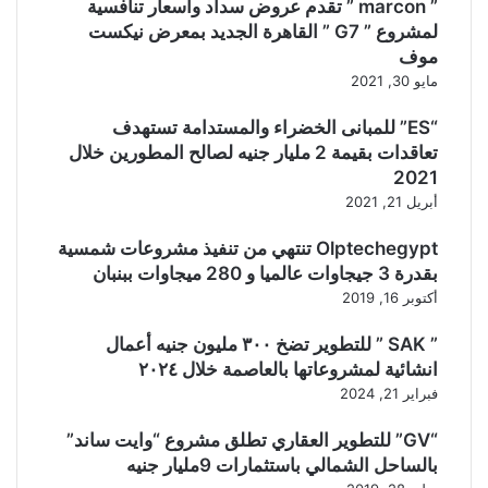
” marcon ” تقدم عروض سداد وأسعار تنافسية
لمشروع ” G7 ” القاهرة الجديد بمعرض نيكست
موف
مايو 30, 2021
“ES” للمبانى الخضراء والمستدامة تستهدف
تعاقدات بقيمة 2 مليار جنيه لصالح المطورين خلال
2021
أبريل 21, 2021
Olptechegypt تنتهي من تنفيذ مشروعات شمسية
بقدرة 3 جيجاوات عالميا و 280 ميجاوات ببنبان
أكتوبر 16, 2019
” SAK ” للتطوير تضخ ٣٠٠ مليون جنيه أعمال
انشائية لمشروعاتها بالعاصمة خلال ٢٠٢٤
فبراير 21, 2024
“GV” للتطوير العقاري تطلق مشروع “وايت ساند”
بالساحل الشمالي باستثمارات 9مليار جنيه