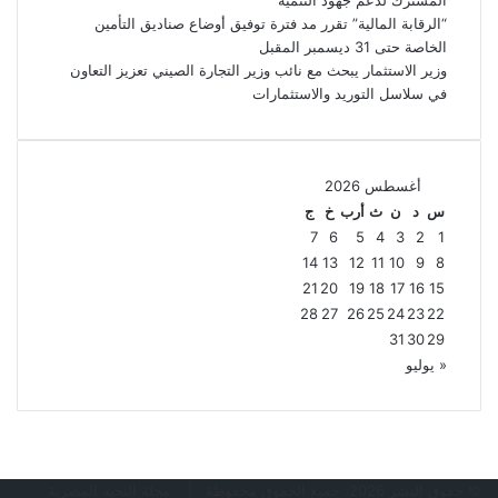
“الرقابة المالية” تقرر مد فترة توفيق أوضاع صناديق التأمين
الخاصة حتى 31 ديسمبر المقبل
وزير الاستثمار يبحث مع نائب وزير التجارة الصيني تعزيز التعاون
في سلاسل التوريد والاستثمارات
أغسطس 2026
س
د
ن
ث
أرب
خ
ج
7
6
5
4
3
2
1
14
13
12
11
10
9
8
21
20
19
18
17
16
15
28
27
26
25
24
23
22
31
30
29
« يوليو
© حقوق النشر 2026، جميع الحقوق محفوظة |
مجلة النخبة المصرية