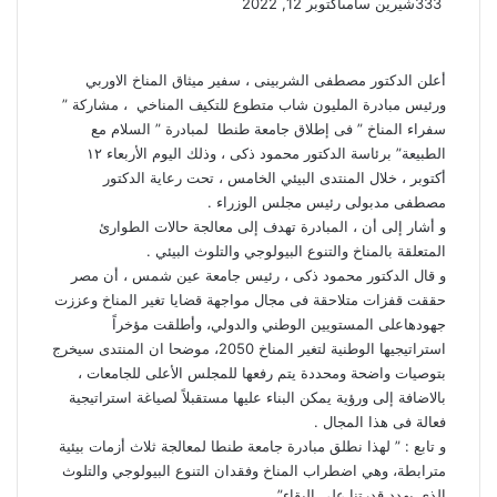
333
شيرين سامى
أكتوبر 12, 2022
أعلن الدكتور مصطفى الشربينى ، سفير ميثاق المناخ الاوربي
ورئيس مبادرة المليون شاب متطوع للتكيف المناخي ، مشاركة ”
سفراء المناخ ” فى إطلاق جامعة طنطا لمبادرة ” السلام مع
الطبيعة” برئاسة الدكتور محمود ذكى ، وذلك اليوم الأربعاء ١٢
أكتوبر ، خلال المنتدى البيئي الخامس ، تحت رعاية الدكتور
مصطفى مدبولى رئيس مجلس الوزراء .
و أشار إلى أن ، المبادرة تهدف إلى معالجة حالات الطوارئ
المتعلقة بالمناخ والتنوع البيولوجي والتلوث البيئي .
و قال الدكتور محمود ذكى ، رئيس جامعة عين شمس ، أن مصر
حققت قفزات متلاحقة فى مجال مواجهة قضايا تغير المناخ وعززت
جهودهاعلى المستويين الوطني والدولي، وأطلقت مؤخراً
استراتيجيها الوطنية لتغير المناخ 2050، موضحا ان المنتدى سيخرج
بتوصيات واضحة ومحددة يتم رفعها للمجلس الأعلى للجامعات ،
بالاضافة إلى ورؤية يمكن البناء عليها مستقبلاً لصياغة استراتيجية
فعالة فى هذا المجال .
و تابع : ” لهذا نطلق مبادرة جامعة طنطا لمعالجة ثلاث أزمات بيئية
مترابطة، وهي اضطراب المناخ وفقدان التنوع البيولوجي والتلوث
الذي يهدد قدرتنا على البقاء”