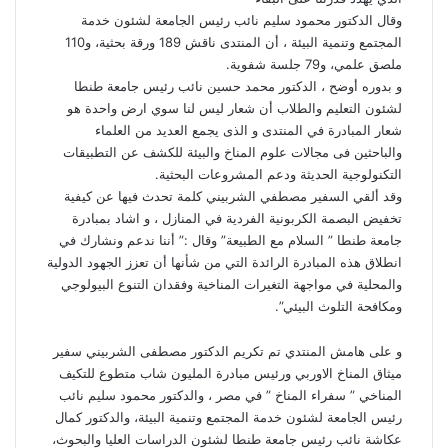
وقال الدكتور محمود سليم نائب رئيس الجامعة لشئون خدمة
المجتمع وتنمية البيئة ، أن المنتدى ناقش 189 ورقة بحثية، و110
ملصق علمي، و79 جلسة شفوية.
و بدوره أوضح ، الدكتور محمد حسين نائب رئيس جامعة طنطا
لشئون التعليم والطلاب أن شعار ليس لنا سوي ارض واحدة هو
شعار المبادرة في المنتدى و الذى يجمع العديد من العلماء
والباحثين فى مجالات علوم المناخ والبيئة للكشف عن التطبيقات
التكنولوجية الحديثة ودعم المشروعات البحثية.
وقد ألقي السفير مصطفي الشربيني كلمة تحدث فيها عن كيفية
تخفيض البصمة الكربونية الفردية في المنازل ، و اشاد بمبادرة
جامعة طنطا ” السلام مع الطبيعة” وقال :” أننا ندعم ونشارك في
انطلاق هذه المبادرة الرائدة التي من شأنها أن تعزز الجهود الدولية
والمحلية في مواجهة التغيرات المناخية وفقدان التنوع البيولوجي
ومكافحة التلوث البيئي”.
و على هامش المنتدي تم تكريم الدكتور مصطفى الشربيني سفير
ميثاق المناخ الاوربي ورئيس مبادرة المليون شاب متطوع للتكيف
المناخي ” سفراء المناخ ” في مصر ، والدكتور محمود سليم نائب
رئيس الجامعة لشئون خدمة المجتمع وتنمية البيئة، والدكتور كمال
عكاشة نائب رئيس جامعة طنطا لشئون الدراسات العليا والبحوث،