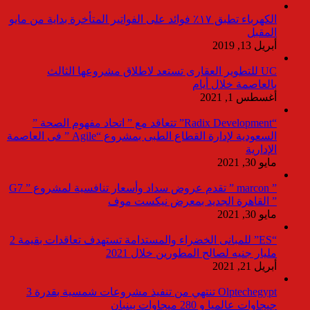
الكهرباء تطبق ١٧٪ فوائد على الفواتير المتأخرة بداية من مايو
المقبل
أبريل 13, 2019
UC للتطوير العقارى تستعد لاطلاق مشروعها الثالث
بالعاصمة خلال أيام
أغسطس 1, 2021
“Radix Development” تتعاقد مع ” اتحاد مفهوم الصحة ”
السعودية لإدارة القطاع الطبى بمشروع “Agile ” فى العاصمة
الإدارية
مايو 30, 2021
” marcon ” تقدم عروض سداد وأسعار تنافسية لمشروع ” G7
” القاهرة الجديد بمعرض نيكست موف
مايو 30, 2021
“ES” للمبانى الخضراء والمستدامة تستهدف تعاقدات بقيمة 2
مليار جنيه لصالح المطورين خلال 2021
أبريل 21, 2021
Olptechegypt تنتهي من تنفيذ مشروعات شمسية بقدرة 3
جيجاوات عالميا و 280 ميجاوات ببنبان