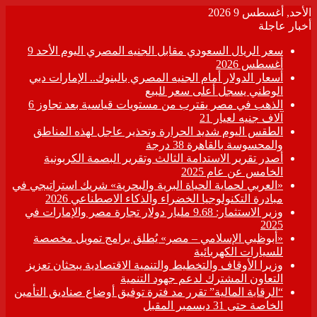
الأحد, أغسطس 9 2026
أخبار عاجلة
سعر الريال السعودي مقابل الجنيه المصري اليوم الأحد 9
أغسطس 2026
أسعار الدولار أمام الجنيه المصري بالبنوك.. الإمارات دبي
الوطني يسجل أعلى سعر للبيع
الذهب في مصر يقترب من مستويات قياسية بعد تجاوز 6
آلاف جنيه لعيار 21
الطقس اليوم شديد الحرارة وتحذير عاجل لهذه المناطق
والمحسوسة بالقاهرة 38 درجة
أصدر تقرير الاستدامة الثالث وتقرير البصمة الكربونية
الخامس عن عام 2025
«العربي لحماية الحياة البرية والبحرية» شريك استراتيجي في
مبادرة التكنولوجيا الخضراء والذكاء الاصطناعي 2026
وزير الاستثمار: 9.68 مليار دولار تجارة مصر والإمارات في
2025
«أبوظبي الإسلامي – مصر» يُطلق برامج تمويل مخصصة
للسيارات الكهربائية
وزيرا الأوقاف والتخطيط والتنمية الاقتصادية يبحثان تعزيز
التعاون المشترك لدعم جهود التنمية
“الرقابة المالية” تقرر مد فترة توفيق أوضاع صناديق التأمين
الخاصة حتى 31 ديسمبر المقبل