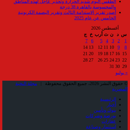
الطقس اليوم شديد الحرارة وتحذير عاجل لهذه المناطق
والمحسوسة بالقاهرة 38 درجة
أصدر تقرير الاستدامة الثالث وتقرير البصمة الكربونية
الخامس عن عام 2025
أغسطس 2026
س
د
ن
ث
أرب
خ
ج
7
6
5
4
3
2
1
14
13
12
11
10
9
8
21
20
19
18
17
16
15
28
27
26
25
24
23
22
31
30
29
« يوليو
© حقوق النشر 2026، جميع الحقوق محفوظة |
مجلة النخبة
المصرية
الرئيسية
أخبار
بنوك وتأمين
بورصة وشركات
عقارات
استثمار وصناعة