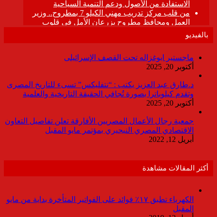
بالفيديو
ماجستير ابوغزاله تحت القصف الإسرائيلى
أكتوبر 20, 2025
د.طارق عبد العزيز يكتب : “نتفليكس” تسىء للتاريخ المصرى
وتقدم كيلوباترا بصورة تُجافي الحقيقة التاريخية والعلمية
أكتوبر 20, 2025
جمعية رجال الأعمال المصريين الأفارقة تعلن تفاصيل التعاون
الاقتصادي المصري النيجيري بمؤتمر مايو المقبل
أبريل 12, 2022
أكثر المقالات مشاهدة
الكهرباء تطبق ١٧٪ فوائد على الفواتير المتأخرة بداية من مايو
المقبل