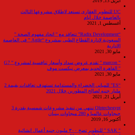
أبريل 13, 2019
UC للتطوير العقارى تستعد لاطلاق مشروعها الثالث
بالعاصمة خلال أيام
أغسطس 1, 2021
“Radix Development” تتعاقد مع ” اتحاد مفهوم الصحة ”
السعودية لإدارة القطاع الطبى بمشروع “Agile ” فى العاصمة
الإدارية
مايو 30, 2021
” marcon ” تقدم عروض سداد وأسعار تنافسية لمشروع ” G7
” القاهرة الجديد بمعرض نيكست موف
مايو 30, 2021
“ES” للمبانى الخضراء والمستدامة تستهدف تعاقدات بقيمة 2
مليار جنيه لصالح المطورين خلال 2021
أبريل 21, 2021
Olptechegypt تنتهي من تنفيذ مشروعات شمسية بقدرة 3
جيجاوات عالميا و 280 ميجاوات ببنبان
أكتوبر 16, 2019
” SAK ” للتطوير تضخ ٣٠٠ مليون جنيه أعمال انشائية