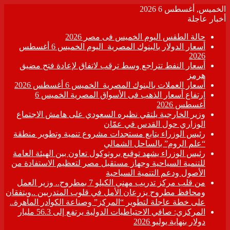
الخميس, أغسطس 6 2026
أخبار عاجلة
حالة الطقس اليوم الخميس فى مصر 2026
أسعار الدولار بالبنوك المصرية اليوم الخميس 6 أغسطس
2026
أسعار النفط تتراجع وسط ترقب لاتفاق لإعادة فتح مضيق
هرمز
أسعار العملات بالبنوك المصرية الخميس 6 أغسطس 2026
ارتفاع أسعار الذهب فى الأسواق المصرية الخميس 6
أغسطس 2026
وزير الخارجية يلتقي نظيره السعودي على هامش الاجتماع
الوزاري حول القدس في عمّان
رئيس الوزراء يتابع مستجدات مشروع تنمية وتطوير منطقة
“علم الروم” بالساحل الشمالي
رئيس الوزراء يشهد توقيع بروتوكول تعاون بين الهيئة العامة
للتنمية السياحية وجهاز مستقبل مصر لتعظيم الاستفادة من
الأصول ودعم التنمية السياحية
من قلب مركز تدريب مهني الكيلو 7 بمطروح.. وزير العمل
ومحافظ مطروح يزرعان الأمل في قلوب المتدربين ..ويتفقان
على خطة عاجلة لتطوير “المركز” وصناعة الكوادر الماهرة..
المركزي: صافي الاحتياطيات الدولية يرتفع إلى 56.3 مليار
دولار بنهاية يوليو 2026