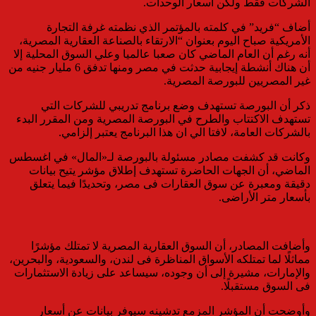
الشركات فقط ولكن أسعار الوحدات.
أضاف “فريد” في كلمته بالمؤتمر الذي نظمته غرفة التجارة
الأمريكية صباح اليوم بعنوان “الارتقاء بالصناعة العقارية المصرية،
أنه رغم أن العام الماضي كان صعبا عالميا وعلي السوق المحلية إلا
أن هناك أنشطة إيجابية حدثت في مصر ومنها تدفق 6 مليار جنيه من
غير المصريين للبورصة المصرية.
ذكر أن البورصة تستهدف وضع برنامج تدريبي للشركات التي
تستهدف الاكتتاب والطرح في البورصة المصرية ومن المقرر البدء
بالشركات العامة، لافتا الي ان هذا البرنامج يعتبر إلزامي.
وكانت قد كشفت مصادر مسئولة بالبورصة لـ«المال» في اغسطس
الماضي، أن الجهات الحاضرة تستهدف إطلاق مؤشر يتيح بيانات
دقيقة ومعبرة عن سوق العقارات فى مصر، وتحديدًا فيما يتعلق
بأسعار متر الأراضى.
وأضافت المصادر، أن السوق العقارية المصرية لا تمتلك مؤشرًا
مماثلًا لما تمتلكه الأسواق المناظرة فى لندن، والسعودية، والبحرين،
والإمارات، مشيرة إلى أن وجوده، سيساعد على زيادة الاستثمارات
فى السوق مستقبلًا.
وأوضحت أن المؤشر المزمع تدشينه سيوفر بيانات عن أسعار