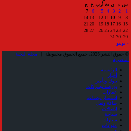
س
د
ن
ث
أرب
خ
ج
7
6
5
4
3
2
1
14
13
12
11
10
9
8
21
20
19
18
17
16
15
28
27
26
25
24
23
22
31
30
29
« يوليو
© حقوق النشر 2026، جميع الحقوق محفوظة |
مجلة النخبة
المصرية
الرئيسية
أخبار
بنوك وتأمين
بورصة وشركات
عقارات
استثمار وصناعة
طاقة ونقل
إتصالات
سياحة
سيارات
منوعات
فيديو