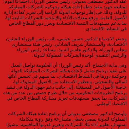
عقد الدكتور مصطفى مدبولي، رئيس مجلس الوزراء، اجتماعًا اليوم؛
لمتابعة جهود تنفيذ خطة إعادة هيكلة وحوكمة الشركات المملوكة
للدولة، وذلك في إطار توجهات الدولة الرامية إلى تعزيز كفاءة إدارة
الأصول العامة، ورفع معدلات الأداء والإنتاجية بالشركات التابعة لها،
بما يدعم مستهدفات التنمية الاقتصادية ويعزز دور القطاع الخاص
في النشاط الاقتصادي.
وحضر الاجتماع الدكتور حسين عيسى، نائب رئيس الوزراء للشئون
الاقتصادية، والمستشار شريف الشاذلي، رئيس هيئة مستشاري
مجلس الوزراء، والدكتور هاشم السيد، مساعد رئيس الوزراء
والرئيس التنفيذي لوحدة الشركات المملوكة للدولة.
وفي بداية الاجتماع، أكد رئيس الوزراء أن الحكومة تواصل العمل
على تنفيذ برنامج شامل لإعادة هيكلة الشركات المملوكة للدولة
وحوكمة دورها في النشاط الاقتصادي، بما يسهم في تحسين أدائها
المالي والتشغيلي، وتعظيم الاستفادة من الأصول المملوكة لها،
خاصة الأصول غير المستغلة، إلى جانب دعم جهود الدولة في تنفيذ
برنامج الطروحات الحكومية من خلال طرح حصص من عدد من هذه
الشركات، بما يحقق مستهدفات تعزيز مشاركة القطاع الخاص في
الاقتصاد الوطني.
وأوضح الدكتور مصطفى مدبولي أن برنامج إعادة هيكلة الشركات
المملوكة للدولة يمضي بخطى متسارعة وفق رؤية متكاملة
تستهدف تطوير أداء تلك الشركات وتعزيز قدرتها التنافسية، مشيرًا