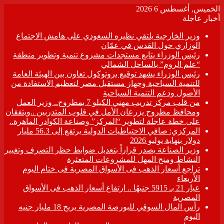
الخميس, أغسطس 6 2026
أخبار عاجلة
وزير الخارجية يلتقي نظيره السعودي على هامش الاجتماع
الوزاري حول القدس في عمّان
رئيس الوزراء يتابع مستجدات مشروع تنمية وتطوير منطقة
“علم الروم” بالساحل الشمالي
رئيس الوزراء يشهد توقيع بروتوكول تعاون بين الهيئة العامة
للتنمية السياحية وجهاز مستقبل مصر لتعظيم الاستفادة من
الأصول ودعم التنمية السياحية
من قلب مركز تدريب مهني الكيلو 7 بمطروح.. وزير العمل
ومحافظ مطروح يزرعان الأمل في قلوب المتدربين ..ويتفقان
على خطة عاجلة لتطوير “المركز” وصناعة الكوادر الماهرة..
المركزي: صافي الاحتياطيات الدولية يرتفع إلى 56.3 مليار
دولار بنهاية يوليو 2026
وزير الصناعة يصدر قراراً بتعديل ضوابط حظر التصرف وتغيير
النشاط ومنح المهل للمشروعات المتعثرة
تراجع أسعار الذهب فى الأسواق المصرية فى ختام اليوم
الأربعاء
عيار 21 بـ 5915 جنيهًا .. ارتفاع أسعار الذهب فى الأسواق
المصرية
رأس المال السوقي للبورصة المصرية يربح 18 مليار جنيه
اليوم