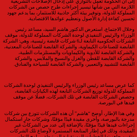
إلى أن الحكومة تعمل بالتوازي على إدخال الإصلاحات التشريعية
اللازمة التي من شأنها تيسير إجراءات طرح حصص من الشركات
المملوكة للدولة، وتوفير بيئة أكثر جاذبية للاستثمار، بما يدعم جهود
تحسين كفاءة إدارة الأصول وتعظيم عوائدها الاقتصادية.
وخلال الاجتماع، استعرض الدكتور هاشم السيد، مساعد رئيس
الوزراء والرئيس التنفيذي لوحدة الشركات المملوكة للدولة، موقف
الشركات الحكومية التابعة لـ6 شركات قابضة رئيسية، وهي: الشركة
القابضة للصناعات الكيماوية، والشركة القابضة للصناعات المعدنية،
والشركة القابضة للأدوية والكيماويات والمستلزمات الطبية،
والشركة القابضة للقطن والغزل والنسيج والملابس، والشركة
القابضة للتشييد والتعمير، والشركة القابضة للسياحة والفنادق.
كما عرض مساعد رئيس الوزراء والرئيس التنفيذي لوحدة الشركات
المملوكة للدولة توزيع الشركات التابعة لهذه الكيانات القابضة،
وحصص الشركات القابضة في تلك الشركات، فضلًا عن موقف
قيدها في البورصة.
وفي هذا الإطار، أوضح “هاشم” أن هذه الشركات تتوزع بين شركات
مدرجة بالبورصة، وأخرى مقيدة قيدًا مؤقتًا، وشركات جارٍ استكمال
إجراءات قيدها قيدًا مؤقتًا، بالإضافة إلى عدد من الشركات غير
المقيدة، وذلك في إطار المتابعة المستمرة لأوضاع تلك الشركات
وتقييم جاهزيتها للخطوات المستقبلية المرتبطة ببرامج التطوير