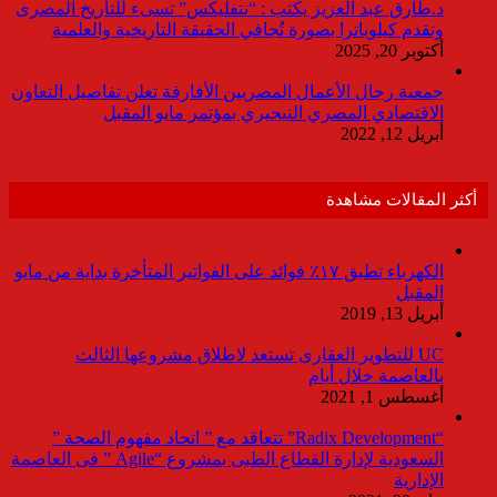
د.طارق عبد العزيز يكتب : “نتفليكس” تسىء للتاريخ المصرى
وتقدم كيلوباترا بصورة تُجافي الحقيقة التاريخية والعلمية
أكتوبر 20, 2025
جمعية رجال الأعمال المصريين الأفارقة تعلن تفاصيل التعاون
الاقتصادي المصري النيجيري بمؤتمر مايو المقبل
أبريل 12, 2022
أكثر المقالات مشاهدة
الكهرباء تطبق ١٧٪ فوائد على الفواتير المتأخرة بداية من مايو
المقبل
أبريل 13, 2019
UC للتطوير العقارى تستعد لاطلاق مشروعها الثالث
بالعاصمة خلال أيام
أغسطس 1, 2021
“Radix Development” تتعاقد مع ” اتحاد مفهوم الصحة ”
السعودية لإدارة القطاع الطبى بمشروع “Agile ” فى العاصمة
الإدارية