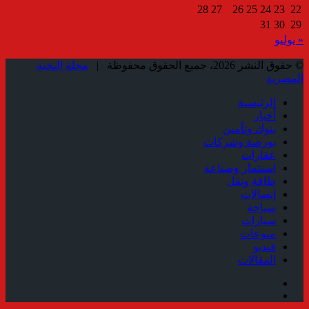
28
27
26
25
24
23
22
31
30
29
« يوليو
© حقوق النشر 2026، جميع الحقوق محفوظة |
مجلة النخبة
المصرية
الرئيسية
أخبار
بنوك وتأمين
بورصة وشركات
عقارات
استثمار وصناعة
طاقة ونقل
إتصالات
سياحة
سيارات
منوعات
فيديو
المقالات
فيسبوك
ملخص
الموقع