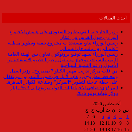
أحدث المقالات
وزير الخارجية يلتقي نظيره السعودي على هامش الاجتماع
الوزاري حول القدس في عمّان
رئيس الوزراء يتابع مستجدات مشروع تنمية وتطوير منطقة
“علم الروم” بالساحل الشمالي
رئيس الوزراء يشهد توقيع بروتوكول تعاون بين الهيئة العامة
للتنمية السياحية وجهاز مستقبل مصر لتعظيم الاستفادة من
الأصول ودعم التنمية السياحية
من قلب مركز تدريب مهني الكيلو 7 بمطروح.. وزير العمل
ومحافظ مطروح يزرعان الأمل في قلوب المتدربين ..ويتفقان
على خطة عاجلة لتطوير “المركز” وصناعة الكوادر الماهرة..
المركزي: صافي الاحتياطيات الدولية يرتفع إلى 56.3 مليار
دولار بنهاية يوليو 2026
أغسطس 2026
س
د
ن
ث
أرب
خ
ج
7
6
5
4
3
2
1
14
13
12
11
10
9
8
21
20
19
18
17
16
15