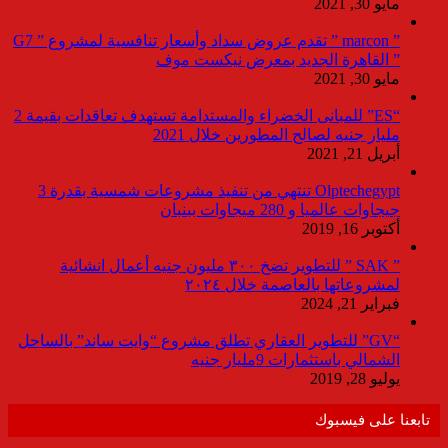
مايو 30, 2021
” marcon ” تقدم عروض سداد وأسعار تنافسية لمشروع ” G7
” القاهرة الجديد بمعرض نيكست موف
مايو 30, 2021
“ES” للمبانى الخضراء والمستدامة تستهدف تعاقدات بقيمة 2
مليار جنيه لصالح المطورين خلال 2021
أبريل 21, 2021
Olptechegypt تنتهي من تنفيذ مشروعات شمسية بقدرة 3
جيجاوات عالميا و 280 ميجاوات ببنبان
أكتوبر 16, 2019
” SAK ” للتطوير تضخ ٣٠٠ مليون جنيه أعمال انشائية
لمشروعاتها بالعاصمة خلال ٢٠٢٤
فبراير 21, 2024
“GV” للتطوير العقاري تطلق مشروع “وايت ساند” بالساحل
الشمالي باستثمارات 9مليار جنيه
يوليو 28, 2019
تابعنا على فيسبوك