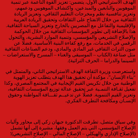
الهدف الاستراتيجي الأول، يتضمن: تعزيز القوة الناعمة عبر تنمية
الموهوبين والنابغين والمبدعين، واكتشاف الموهوبين ودعمهم،
وتعزيز تنافسية نظم ومخرجات التعليم الثقافي، وتعزيز الريادة
الثقافية من خلال الانفتاح على الثقافات وتحقيق الريادة العربية
والإقليمية والتفاعل مع المصريين بالخارج وتعزيز السياحة الثقافية.
هذا بالإضافة إلى تطوير المؤسسات الثقافية من خلال الحوكمة
والإصلاح التشريعي والمؤسسي، وتنمية الموارد البشرية، والتحول
الرقمي في الخدمات، مع رفع كفاءة البنية الأساسية. فضلًا عن
صون التراث الثقافي غير المادي والمادي، ودعم الصناعات الثقافية
مثل صناعة (الكتاب – الموسيقى والغناء – المسرح والاستعراضات –
السينما والدراما – الحرف التراثية).
واستعرضت وزيرة الثقافة الهدف الاستراتيجي الثاني، والمتمثل في
“بناء الإنسان”، مؤكدة أن تحقيق هذا الهدف يتطلب تعزيز الهوية
الوطنية من خلال تكريس القيم الإيجابية في المجتمع المصري، وكذا
تفعيل ثقـافة التنمـية عبر تحقيق عدالة توزيع المؤسسات الثقافية،
وتعزيز القيم التنموية. فضلًا عن تدعيــم ثقـــافة المواطنة وحقوق
الإنسـان ومكافحة التطرف الفكري.
وفي سياق متصل، تطرقت الدكتورة جيهان زكي إلى محاور وآليات
الإصلاح المؤسسي، التي يتم العمل وفقها، مشيرة إلى أنها تشمل
(الإصلاح الإداري والهيكلي – الإصلاح المالي – الإصلاح التشريعي)؛