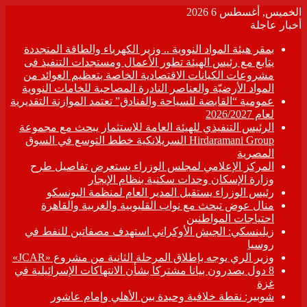
الخميس, أغسطس 6 2026
أخبار عاجلة
بمقر هيئة المواد النووية .. وزير الكهرباء والطاقة المتجددة
يتابع مع رئيس الهيئة تطور الأعمال ومستجدات التنفيذ فى
مشروعات الكيانات الاقتصادية الخاصة بتعظيم العوائد من
المواد الأرضيّة والعناصر النادرة المصاحبة للخامات النووية
عمومية “القابضة للسياحة والفنادق” تعتمد الموازنة التقديرية
لعام 2026/2027
الرئيس التنفيذي للهيئة العامة للاستثمار يبحث مع مجموعة
Hirdaramani Group السريلانكية خطط التوسع في السوق
المصرية
المركز الإعلامي لمجلس الوزراء يستعرض تفاصيل طرح
وزارة الإسكان وحدات سكنية بنظام الإيجار
رئيس الوزراء يستقبل المدير العام لمنظمة اليونسكو
منال عوض تبحث مع نواب القليوبية والغربية والقاهرة
احتياجات المواطنين
زيلينسكي: الجيش الأوكراني استهدف مصفاتين للنفط في
روسيا
وزير الري يوجه بإطلاق المرحلة الثانية من مشروع «JCAR»
8 دول يصدرون بيانا مشتركا بشأن الانتهاكات الإسرائيلية في
غزة
شوبير: نقطة خلافية وحيدة بين الأهلي وإمام عاشور