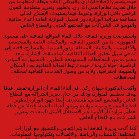
حيث يتضمن الإصلاح الإداري والهيكلي: إعادة هيكلة المنظومة من
خلال تحديث نظام العمل الإداري، وتطوير وتعزيز منظومة التحول
الرقمي داخل الوزارة، وغيرها. فيما يستهدف الإصلاح المالي
مضاعفة ميزانية الوزارة دون تحميل الموازنة العامة أعباء إضافية،
والتوسع في الشراكات مع المجتمع المدني والقطاع الخاص.
واستعرضت وزيرة الثقافة خلال اللقاء المواقع الثقافية على مستوى
الجمهورية، ما بين القصور الثقافية، والمكتبات العامة والمتخصصة
والأكاديمية، والمكتبات المتنقلة، ودور السينما، والمسارح، لافتة إلى
أنه في سبيل تحقيق العدالة الثقافية -كما سبقت الإشارة- توجد
مجموعة من المحافظات المستهدفة للتطوير، بالتنسيق مع المبادرة
الرئاسية “حياة كريمة”، حيث ترتبط العدالة الثقافية بعدد السكان
والطبيعة الجغرافية، ولا بد من وصول الخدمات الثقافية لمختلف
المحافظات.
وأكدت الدكتورة جيهان زكي، في أثناء اللقاء، أن الوزارة تمضي قدمًا
بهدف تعظـيم المـوارد، وذلك من خلال تعزيز الشراكة مع القطاع
الخاص والمجتمع المدني، مُستعرضة أيضًا جهود الوزارة لتطوير
قطاع المسرح وتنمية موارده وتوثيق أعماله الفنية، فضلًا عن خطة
تعظيم موارد دار الأوبرا عبر الاستغلال الأمثل للمنشآت وتعزيز
الشراكات مع القطاع الخاص.
كما أكدت وزيرة الثقافة أنه يتم التعاون والتنسيق مع الوزارات
المختلفة؛ كالشباب والرياضة، والاتصالات وتكنولوجيا المعلومات،