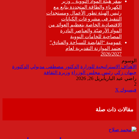
الوسوم
الأهداف الاستراتيجية للوزارة
الدكتور مصطفى مدبولي
الدكتورة
جيهان زكي
رئيس مجلس الوزراء
وزيرة الثقافة
راضي عبد الباري
أبريل 26, 2026
2
ڤايبر
طباعة
تيلقرام
واتساب
مشاركة
فيسبوك
‫X
عبر
البريد
مقالات ذات صلة