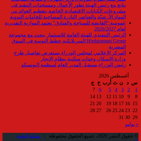
يتابع مع رئيس الهيئة تطور الأعمال ومستجدات التنفيذ فى
مشروعات الكيانات الاقتصادية الخاصة بتعظيم العوائد من
المواد الأرضيّة والعناصر النادرة المصاحبة للخامات النووية
عمومية “القابضة للسياحة والفنادق” تعتمد الموازنة التقديرية
لعام 2026/2027
الرئيس التنفيذي للهيئة العامة للاستثمار يبحث مع مجموعة
Hirdaramani Group السريلانكية خطط التوسع في السوق
المصرية
المركز الإعلامي لمجلس الوزراء يستعرض تفاصيل طرح
وزارة الإسكان وحدات سكنية بنظام الإيجار
رئيس الوزراء يستقبل المدير العام لمنظمة اليونسكو
أغسطس 2026
س
د
ن
ث
أرب
خ
ج
7
6
5
4
3
2
1
14
13
12
11
10
9
8
21
20
19
18
17
16
15
28
27
26
25
24
23
22
31
30
29
« يوليو
© حقوق النشر 2026، جميع الحقوق محفوظة |
مجلة النخبة