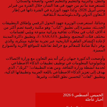
والنقل، والتربية والتعليم والتعليم الفني، والصحة والسكان؛
مُستعرضة ما تم من جهود في هذا الشأن خلال الفترة من فبراير
وحتى أبريل 2026، وكذا جهود الوزارة في الفترة ذاتها في إطار
الـتعاون الدولي والـدبـلوماسـية الـثقافية.
وختامًا، استعرضت الوزيرة جهود التحول الرقمي وإطلاق الـتطبيقات
الحديـثة، مشيرة إلى تطبيق “كتاب” وهو مكتبة رقمية تضم أكثر من
4 آلاف كتاب في مجالات ثقافية وتراثية متنوعة ويلبي اهتمامات
مختلف فئات المجتمع، وتطبيق E- SAKAFA، وتطبيق ذاكرة المدينة
لإعادة اكتشاف القاهرة التاريخية عبر تجربة تفاعلية مبتكرة، والذي
يوفر دليلًا شاملًا للمعالم مع خرائط تفاعلية للمواقع الأثرية والشوارع
المميزة.
وأوضحت الدكتورة جيهان زكي أنه يتم التعاون مع وزارة الاتصالات
وتكنولوجيا المعلومات في توظيف تطبيقات الذكاء الاصطناعي
لخدمة أنشطة وزارة الثقافة، ومن هذه التطبيقات؛ “كرنك”، الذي
يهدف إلى تعزيز الذكاء الاصطناعي باللغة العربية وتطبيقاتها الذكية،
وتطبيق “لغات” لتحسين نطق اللغات، وغيرها.