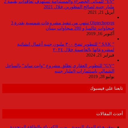
“ES” للمبانى الخضراء والمستدامة تستهدف تعاقدات بقيمة 2
مليار جنيه لصالح المطورين خلال 2021
أبريل 21, 2021
Olptechegypt تنتهي من تنفيذ مشروعات شمسية بقدرة 3
جيجاوات عالميا و 280 ميجاوات ببنبان
أكتوبر 16, 2019
” SAK ” للتطوير تضخ ٣٠٠ مليون جنيه أعمال انشائية
لمشروعاتها بالعاصمة خلال ٢٠٢٤
فبراير 21, 2024
“GV” للتطوير العقاري تطلق مشروع “وايت ساند” بالساحل
الشمالي باستثمارات 9مليار جنيه
يوليو 28, 2019
تابعنا على فيسبوك
أحدث المقالات
بمقر هيئة المواد النووية .. وزير الكهرباء والطاقة المتجددة