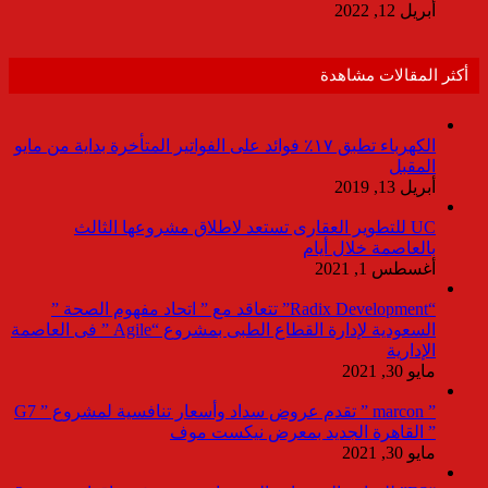
أبريل 12, 2022
أكثر المقالات مشاهدة
الكهرباء تطبق ١٧٪ فوائد على الفواتير المتأخرة بداية من مايو
المقبل
أبريل 13, 2019
UC للتطوير العقارى تستعد لاطلاق مشروعها الثالث
بالعاصمة خلال أيام
أغسطس 1, 2021
“Radix Development” تتعاقد مع ” اتحاد مفهوم الصحة ”
السعودية لإدارة القطاع الطبى بمشروع “Agile ” فى العاصمة
الإدارية
مايو 30, 2021
” marcon ” تقدم عروض سداد وأسعار تنافسية لمشروع ” G7
” القاهرة الجديد بمعرض نيكست موف
مايو 30, 2021