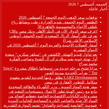
الجمعة, أغسطس 7 2026
أخبار عاجلة
توقعات سعر الذهب اليوم الجمعة 7 أغسطس 2026
الطقس اليوم الجمعة.. شديد الحرارة رطب ونشاط رياح
يلطف الأجواء والمحسوسة بالقاهرة 38
اعرف سعر الدولار الآن في البنك الأهلي وبنك مصر وCIB
تعرف على أسعار الريال السعودي اليوم الجمعة.. أبوظبي
الإسلامي الأعلى شراءً
أسعار العملات الأجنبية والعربية اليوم 7 أغسطس 2026 في
البنوك المصرية
بعد تداول فيديو التهنئة.. الكشف عن “سيلفر سكرين” منفذة
أول تهنئة جوية بعيد ميلاد تركي آل الشيخ وصاحب الفكرة
محمد سراج
مزايا تفتتح مرحلة جديدة من توسعاتها بإطلاق مشروع “Town
Ten ” بعرابى الجديدة بمدينة العبور
LARZ Developments تطلق رؤيتها الجديدة لتقديم مفهوم
متكامل للتطوير العقاري في مصر
بمقر هيئة المواد النووية .. وزير الكهرباء والطاقة المتجددة
يتابع مع رئيس الهيئة تطور الأعمال ومستجدات التنفيذ فى
مشروعات الكيانات الاقتصادية الخاصة بتعظيم العوائد من
المواد الأرضيّة والعناصر النادرة المصاحبة للخامات النووية
عمومية “القابضة للسياحة والفنادق” تعتمد الموازنة التقديرية