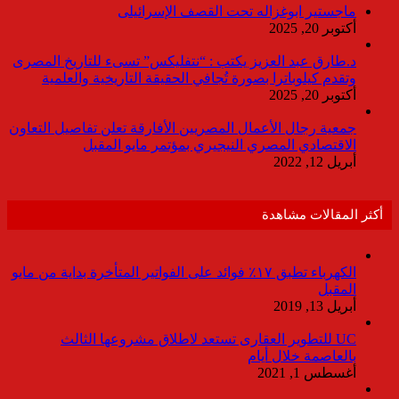
ماجستير ابوغزاله تحت القصف الإسرائيلى
أكتوبر 20, 2025
د.طارق عبد العزيز يكتب : “نتفليكس” تسىء للتاريخ المصرى
وتقدم كيلوباترا بصورة تُجافي الحقيقة التاريخية والعلمية
أكتوبر 20, 2025
جمعية رجال الأعمال المصريين الأفارقة تعلن تفاصيل التعاون
الاقتصادي المصري النيجيري بمؤتمر مايو المقبل
أبريل 12, 2022
أكثر المقالات مشاهدة
الكهرباء تطبق ١٧٪ فوائد على الفواتير المتأخرة بداية من مايو
المقبل
أبريل 13, 2019
UC للتطوير العقارى تستعد لاطلاق مشروعها الثالث
بالعاصمة خلال أيام
أغسطس 1, 2021