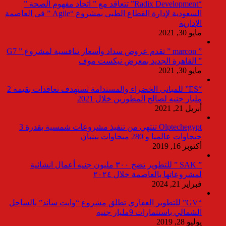
“Radix Development” تتعاقد مع ” اتحاد مفهوم الصحة ”
السعودية لإدارة القطاع الطبى بمشروع “Agile ” فى العاصمة
الإدارية
مايو 30, 2021
” marcon ” تقدم عروض سداد وأسعار تنافسية لمشروع ” G7
” القاهرة الجديد بمعرض نيكست موف
مايو 30, 2021
“ES” للمبانى الخضراء والمستدامة تستهدف تعاقدات بقيمة 2
مليار جنيه لصالح المطورين خلال 2021
أبريل 21, 2021
Olptechegypt تنتهي من تنفيذ مشروعات شمسية بقدرة 3
جيجاوات عالميا و 280 ميجاوات ببنبان
أكتوبر 16, 2019
” SAK ” للتطوير تضخ ٣٠٠ مليون جنيه أعمال انشائية
لمشروعاتها بالعاصمة خلال ٢٠٢٤
فبراير 21, 2024
“GV” للتطوير العقاري تطلق مشروع “وايت ساند” بالساحل
الشمالي باستثمارات 9مليار جنيه
يوليو 28, 2019