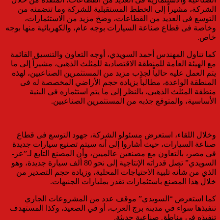
الشركة، مشيراً إلى الخطط المستقبلية للشركة وما تتضمنه من
التوسع فى العديد من القطاعات، وضخ مزيد من الاستثمارات،
وخاصة فى قطاع صناعة السيارات بوجه عام، والكهربائية منها بوجه
خاص.
كما تناول المهندس أحمد السويدي، أوجه التعاون والتنسيق القائمة
مع الهيئة العامة للمنطقة الاقتصادية للمثلث الذهبي، مشيراً إلى ما
يتم العمل عليه حالياً لجذب مزيد من المستثمرين الصناعيين، لهذه
المنطقة الواعدة، مطالباً بزيادة حجم الأراضي المخصصة له فى
منطقة المثلث الذهبي، بالنظر إلى ما يتم استثماره في البنية
الأساسية، والمتوقع جذبه من المستثمرين الصناعيين.
وخلال اللقاء، استعرض مسئولو الشركة، جهود التوسع فى قطاع
صناعة السيارات، حيث أشاروا إلى أنه سيتم تصنيع سيارات جديدة
فى مصر، بالتعاون مع مصنعين عالميين، وأن المصنع التابع لـ”عز-
السويدي” تصل قدراته الإنتاجية إلى نحو 80 ألف سيارة جديدة، وهو
الذي من شأنه تلبية الاحتياجات المحلية، وزيادة حجم التصدير من
خلال هذا المصنع باستثمارات تقدر بمليارات الجنيهات.
كما استعرض “السويدي” موقف عدد من المشروعات الجاري
تنفيذها سواء في مدينة برج العرب، أو في الصعيد، وكذا المستهدف
تنفيذه في مناطق صناعية حديثة.