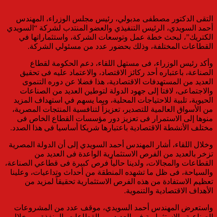
التقى الدكتور مصطفى مدبولي، رئيس مجلس الوزراء، المهندس
أحمد السويدي، الرئيس التنفيذي والعضو المنتدب لشركة “السويدي
الكتريك”، لبحث خطة عمل وتوسعات الشركة، واستثماراتها في
القطاعات المختلفة، وذلك بحضور عدد من مسئولي الشركة.
وأكد رئيس الوزراء، فى مستهل اللقاء، دعم الحكومة لقطاع
الصناعة، باعتباره أحد ركائز الاقتصاد، والاعتماد عليه فى تحقيق
العديد من المستهدفات الاقتصادية، هذا فضلا عن دوره التنموى
والاجتماعى، لافتا إلى جهود الدولة لتوطين العديد من الصناعات
الحيوية، تلبية للاحتياجات المحلية، وبما يسهم في استهداف المزيد
من الأسواق العالمية للتصدير، تعزيزاً لتنافسية المنتجات المصرية،
منوها إلى الاستمرار فى تعزيز دور مؤسسات القطاع الخاص فى
مختلف الأنشطة الاقتصادية باعتبارها شريكا أساسيا فى هذا الصدد.
وخلال اللقاء، أشار المهندس أحمد السويدي إلى أن الدولة المصرية
تزخر بالعديد من الفرص الاستثمارية الواعدة فى العديد من
القطاعات والمجالات، ولدينا حالياً فرص كبيرة فى قطاعي الصناعة،
والسياحة، فى ظل ما تشهده المنطقة من أحداث وتداعيات، وعلينا
تعظيم الاستفادة من هذه الفرص الاستثمارية تحقيقاً لمزيد من
الأهداف الاقتصادية والتنموية.
واستعرض المهندس أحمد السويدي، موقف عدد من المشروعات
الصناعية والاستثمارية فى العديد من القطاعات، المنفذة من خلال