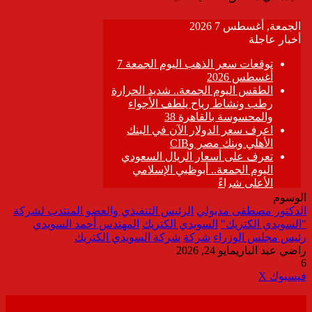
الوسوم
الدكتور مصطفى مدبولي
الرئيس التنفيذي والعضو المنتدب لشركة
"السويدي الكتريك"
السويدي الكتريك
المهندس أحمد السويدي
رئيس مجلس الوزراء
شركة
شركة السويدي الكتريك
راضي عبد الباري
مايو 24, 2026
6
ڤايبر
طباعة
تيلقرام
واتساب
مشاركة
فيسبوك
‫X
عبر
البريد