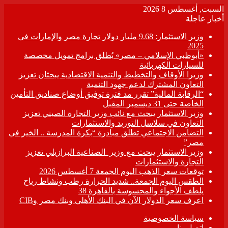
السبت, أغسطس 8 2026
أخبار عاجلة
وزير الاستثمار: 9.68 مليار دولار تجارة مصر والإمارات في
2025
«أبوظبي الإسلامي – مصر» يُطلق برامج تمويل مخصصة
للسيارات الكهربائية
وزيرا الأوقاف والتخطيط والتنمية الاقتصادية يبحثان تعزيز
التعاون المشترك لدعم جهود التنمية
“الرقابة المالية” تقرر مد فترة توفيق أوضاع صناديق التأمين
الخاصة حتى 31 ديسمبر المقبل
وزير الاستثمار يبحث مع نائب وزير التجارة الصيني تعزيز
التعاون في سلاسل التوريد والاستثمارات
التضامن الاجتماعي تطلق مبادرة “بكرة المدرسة .. الخير في
مصر”
وزير الاستثمار يبحث مع وزير الصناعية البرازيلي تعزيز
التجارة والاستثمارات
توقعات سعر الذهب اليوم الجمعة 7 أغسطس 2026
الطقس اليوم الجمعة.. شديد الحرارة رطب ونشاط رياح
يلطف الأجواء والمحسوسة بالقاهرة 38
اعرف سعر الدولار الآن في البنك الأهلي وبنك مصر وCIB
سياسة الخصوصية
اتصل بنا