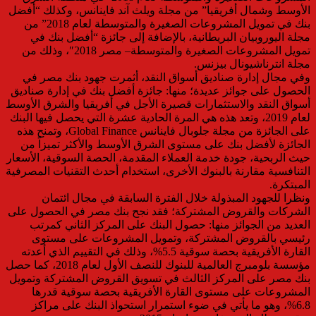
الأوسط وشمال أفريقيا” من مجلة ويلث آند فاينانس، وكذلك “أفضل
بنك في تمويل المشروعات الصغيرة والمتوسطة لعام 2018” من
مجلة اليوروبيان البريطانية، بالإضافة إلى جائزة “أفضل بنك في
تمويل المشروعات الصغيرة والمتوسطة– مصر 2018″، وذلك من
مجلة انترناشيونال بيزنس.
وفي مجال إدارة صناديق أسواق النقد، أثمرت جهود بنك مصر في
الحصول على جوائز عديدة؛ منها: جائزة أفضل بنك في إدارة صناديق
أسواق النقد والاستثمارات قصيرة الأجل في أفريقيا والشرق الأوسط
لعام 2019، وتعد هذه هي المرة الحادية عشرة التي يحصل فيها البنك
على الجائزة من مجلة جلوبال فاينانس Global Finance، وتمنح هذه
الجائزة لأفضل بنك على مستوى الشرق الأوسط والأكثر تميزاً من
حيث الربحية، جودة خدمة العملاء المقدمة، الحصة السوقية، الأسعار
التنافسية مقارنة بالبنوك الأخرى، استخدام أحدث التقنيات المصرفية
المبتكرة.
ونظرا للجهود المبذولة خلال الفترة السابقة في مجال ائتمان
الشركات والقروض المشتركة؛ فقد نجح بنك مصر في الحصول على
العديد من الجوائز منها: حصول البنك على المركز الثاني كمرتب
رئيسي بالقروض المشتركة، وتمويل المشروعات على مستوى
القارة الأفريقية بحصة سوقية 5.5%، وذلك في التقييم الذي أعدته
مؤسسة بلومبرج العالمية للبنوك للنصف الأول لعام 2018، كما حصل
بنك مصر على المركز الثالث في تسويق القروض المشتركة وتمويل
المشروعات على مستوى القارة الأفريقية بحصة سوقية قدرها
6.8%، وهو ما يأتي في ضوء استمرار استحواذ البنك على مراكز