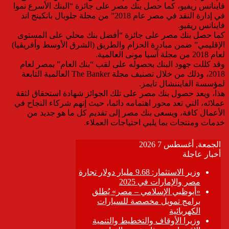
فاينانس ريفيو، كما حصل بنك مصر على جائزة “البنك الأسرع نموا
في إدارة النقد في مصر عام 2018” من مجلة جلوبال بانكينج اند
فاينانس ريفيو.
كما حصل بنك مصر على جائزة “أفضل بنك محلي على المستوى
الإقليمي” ضمن مبادرة الحزام والطريق (الشرق الأوسط وأفريقيا)
لعام 2018 من مجلة آسيا مونى العالمية.
وقد كللت جهود البنك بحصوله على لقب “بنك العام” بمصر لعام
2018، وذلك من خلال تصنيف مجلة The Banker العالمية التابعة
لمؤسسة الفايننشال تايمز.
هذا، ويعد حصول بنك مصر على تلك الجوائز شهادة استحقاق لثقة
عملائه، التي تعد محور اهتمامه دائما، حيث إنهم شركاء النجاح في
الأعمال كافة، ويسعى بنك مصر إلى تقديم كل ما هو جديد من
خدمات ومنتجات بما يلبي احتياجات العملاء.