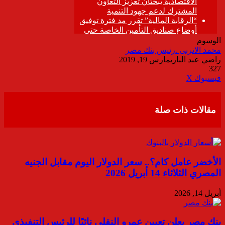
الوسوم
محمد الاتربى .رئيس بنك مصر
راضي عبد الباري
مارس 19, 2019
327
ڤايبر
طباعة
تيلقرام
واتساب
مشاركة
فيسبوك
‫X
عبر
البريد
مقالات ذات صلة
الأخضر عامل كام؟.. سعر الدولار اليوم مقابل الجنيه
المصري الثلاثاء 14 أبريل 2026
أبريل 14, 2026
بنك مصر يعلن تعيين عمرو النقلي نائبًا للرئيس التنفيذي