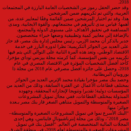
2018.
وقد حضر الحفل رموز من الشخصيات العامة البارزة في المجتمعات
العربية، والتي تم تكريمهم ضمن المرشحين.
هذا، وقد تم اختيار المرشحين ضمن القائمة وفقًا لمعايير عدة، من
أهمها: قياس مدى تأثيرهم في مجتمعاتهم، والقوة الايجابية، ومدى
المساهمة في تحقيق الأهداف على مستوى الدولة والمجتمع،
بالإضافة إلى معايير كمية وتطبيقية وضعها خبراء متخصصون.
جدير بالذكر أن محمد الإربي، رئيس مجلس إدارة بنك مصر، قد حاز
على العديد من الجوائز التكريمية؛ نظرا لدوره البارز في خدمة
الاقتصاد الوطني، وتعد هذه المرة الثانية على التوالي التي يتم فيها
تكريمه من نفس المؤسسة، كما كرمته مجلة بيزنس توداي مؤخرا،
كأحد أفضل الشخصيات المؤثرة في الاقتصاد المصري في عام
2018، وحصل على جائزة أفضل مصرفي عام 2018 من مجلة ذا
يوروبيان البريطانية.
وحصد بنك مصر مؤخرا بقيادة محمد الإتربي العديد من الجوائز
بمختلف قطاعات الأعمال عن الفترة السابقة، وذلك من العديد من
المؤسسات دولية؛ تقديرا وتتويجا لإنجازاته المحققة، وجهوده
المبذولة بمختلف القطاعات، ففي مجال تمويل المشروعات
الصغيرة والمتوسطة والتمويل متناهي الصغر فاز بنك مصر بـعدة
جوائز؛ منها:
“البنك الأسرع نموا في تمويل المشروعات الصغيرة والمتوسطة–
مصر 2018″، وذلك من مجلة إنترناشيونال فاينانس، وهي إحدى
المجلات المالية المتخصصة في العالم. “أفضل بنك في تمويل
المشروعات الصغيرة والمتوسطة لعام 2018- في منطقة الشرق