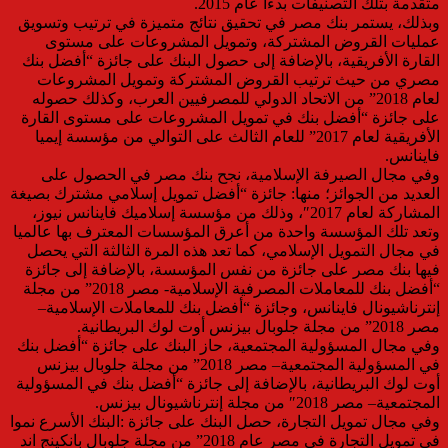
متقدمة بتلك التصنيفات بدءا عام 2015.
وبذلك، يستمر بنك مصر في تحقيق نتائج متميزة في ترتيب وتسويق
عمليات القروض المشتركة، وتمويل المشروعات على مستوى
القارة الأفريقية، بالإضافة إلى حصول البنك على جائزة “أفضل بنك
مصري من حيث ترتيب القروض المشتركة وتمويل المشروعات
لعام 2018” من الاتحاد الدولي للمصرفيين العرب، وكذلك حصوله
على جائزة “أفضل بنك في تمويل المشروعات على مستوى القارة
الأفريقية لعام 2017” للعام الثالث على التوالي من مؤسسة إيميا
فاينانس.
وفي مجال الصيرفة الإسلامية، نجح بنك مصر في الحصول على
العديد من الجوائز؛ منها: جائزة “أفضل تمويل إسلامي مشترك بصيغة
المشاركة لعام 2017″، وذلك من مؤسسة إسلاميك فاينانس نيوز،
وتعد تلك المؤسسة واحدة من أعرق المؤسسات المعترف بها عالميا
في مجال التمويل الإسلامي، كما تعد هذه المرة الثالثة التي يحصل
فيها بنك مصر على جائزة من نفس المؤسسة، بالإضافة إلى جائزة
“أفضل بنك للمعاملات المصرفية الإسلامية- مصر 2018” من مجلة
إنترناشيونال فاينانس، وجائزة “أفضل بنك للمعاملات الإسلامية–
مصر 2018” من مجلة جلوبال بيزنس أوت لوك البريطانية.
وفي مجال المسؤولية المجتمعية، حاز البنك على جائزة “أفضل بنك
في المسؤولية المجتمعية– مصر 2018” من مجلة جلوبال بيزنس
أوت لوك البريطانية، بالإضافة إلى جائزة “أفضل بنك في المسؤولية
المجتمعية– مصر 2018″ من مجلة إنترناشيونال بيزنس.
وفي مجال تمويل التجارة، حصل البنك على جائزة :البنك الأسرع نموا
في تمويل التجارة في مصر عام 2018” من مجلة جلوبال بانكينج اند