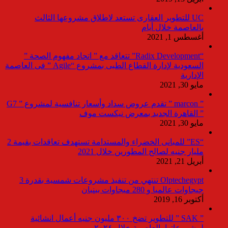
UC للتطوير العقارى تستعد لاطلاق مشروعها الثالث
بالعاصمة خلال أيام
أغسطس 1, 2021
“Radix Development” تتعاقد مع ” اتحاد مفهوم الصحة ”
السعودية لإدارة القطاع الطبى بمشروع “Agile ” فى العاصمة
الإدارية
مايو 30, 2021
” marcon ” تقدم عروض سداد وأسعار تنافسية لمشروع ” G7
” القاهرة الجديد بمعرض نيكست موف
مايو 30, 2021
“ES” للمبانى الخضراء والمستدامة تستهدف تعاقدات بقيمة 2
مليار جنيه لصالح المطورين خلال 2021
أبريل 21, 2021
Olptechegypt تنتهي من تنفيذ مشروعات شمسية بقدرة 3
جيجاوات عالميا و 280 ميجاوات ببنبان
أكتوبر 16, 2019
” SAK ” للتطوير تضخ ٣٠٠ مليون جنيه أعمال انشائية
لمشروعاتها بالعاصمة خلال ٢٠٢٤