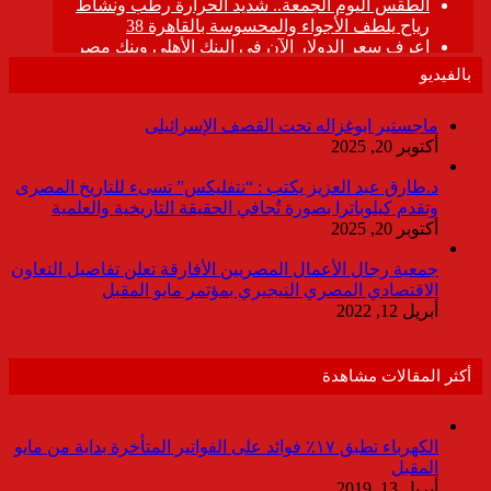
بالفيديو
ماجستير ابوغزاله تحت القصف الإسرائيلى
أكتوبر 20, 2025
د.طارق عبد العزيز يكتب : “نتفليكس” تسىء للتاريخ المصرى
وتقدم كيلوباترا بصورة تُجافي الحقيقة التاريخية والعلمية
أكتوبر 20, 2025
جمعية رجال الأعمال المصريين الأفارقة تعلن تفاصيل التعاون
الاقتصادي المصري النيجيري بمؤتمر مايو المقبل
أبريل 12, 2022
أكثر المقالات مشاهدة
الكهرباء تطبق ١٧٪ فوائد على الفواتير المتأخرة بداية من مايو
المقبل
أبريل 13, 2019