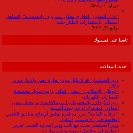
فبراير 21, 2024
“GV” للتطوير العقاري تطلق مشروع “وايت ساند” بالساحل
الشمالي باستثمارات 9مليار جنيه
يوليو 28, 2019
تابعنا على فيسبوك
أحدث المقالات
وزير الاستثمار: 9.68 مليار دولار تجارة مصر والإمارات في
2025
«أبوظبي الإسلامي – مصر» يُطلق برامج تمويل مخصصة
للسيارات الكهربائية
وزيرا الأوقاف والتخطيط والتنمية الاقتصادية يبحثان تعزيز
التعاون المشترك لدعم جهود التنمية
“الرقابة المالية” تقرر مد فترة توفيق أوضاع صناديق التأمين
الخاصة حتى 31 ديسمبر المقبل
وزير الاستثمار يبحث مع نائب وزير التجارة الصيني تعزيز
التعاون في سلاسل التوريد والاستثمارات