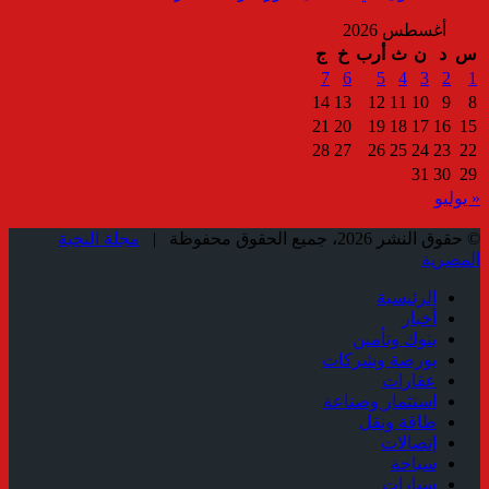
أغسطس 2026
س
د
ن
ث
أرب
خ
ج
7
6
5
4
3
2
1
14
13
12
11
10
9
8
21
20
19
18
17
16
15
28
27
26
25
24
23
22
31
30
29
« يوليو
© حقوق النشر 2026، جميع الحقوق محفوظة |
مجلة النخبة
المصرية
الرئيسية
أخبار
بنوك وتأمين
بورصة وشركات
عقارات
استثمار وصناعة
طاقة ونقل
إتصالات
سياحة
سيارات