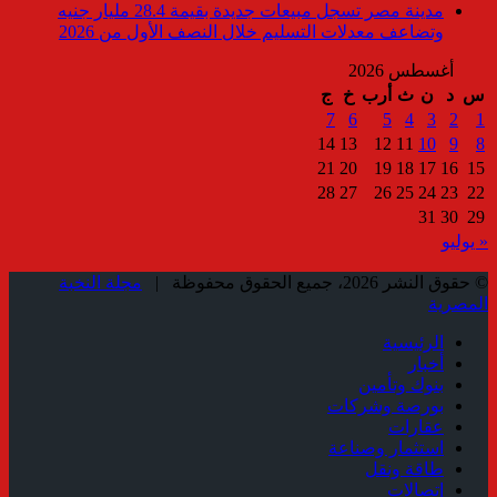
مدينة مصر تسجل مبيعات جديدة بقيمة 28.4 مليار جنيه
وتضاعف معدلات التسليم خلال النصف الأول من 2026
أغسطس 2026
س
د
ن
ث
أرب
خ
ج
7
6
5
4
3
2
1
14
13
12
11
10
9
8
21
20
19
18
17
16
15
28
27
26
25
24
23
22
31
30
29
« يوليو
© حقوق النشر 2026، جميع الحقوق محفوظة |
مجلة النخبة
المصرية
الرئيسية
أخبار
بنوك وتأمين
بورصة وشركات
عقارات
استثمار وصناعة
طاقة ونقل
إتصالات