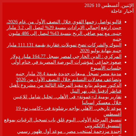
الإثنين, أغسطس 10 2026
أخبار عاجلة
ڤاليو تواصل زخمها القوي خلال النصف الأول من عام 2026،
حيث ارتفع إجمالي الإيرادات بنسبة 29% لتصل إلى 3.2 مليار
جنيه، مع نمو صافي الربح بنسبة 43% ليصل إلى 486 مليون
جنيه
البنوك والشركات تضخ تمويلات عقارية بقيمة 111.131 مليار
جنيه بنهاية يوليو 2026
المركزي : الدين الخارجي لمصر يسجل 164.77 مليار دولار
صعود جماعي لمؤشرات البورصة المصرية في ختام أولى
جلسات الأسبوع
مدينة مصر تسجل مبيعات جديدة بقيمة 28.4 مليار جنيه
وتضاعف معدلات التسليم خلال النصف الأول من 2026
الدكتور سويلم يتابع تنفيذ المرحلة الثالثة من مشروع تأهيل
قناطر إدفينا على نهر النيل
تقارير يومية لـ«عموتة» فى الأهلي.. تحليل شامل للاعبين
خلال معسكر إسبانيا
موعد تاريخي.. الأهلي يواجه برشلونة فى «كامب نو» 19
أغسطس
تنسيق المرحلة الأولى.. اليوم غلق باب تسجيل الرغبات بموقع
التنسيق الإلكترونى
أجندة مزدحمة لمنتخب مصر.. موعد أول ظهور رسمي