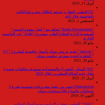
أبريل 13, 2019
UC للتطوير العقارى تستعد لاطلاق مشروعها الثالث
بالعاصمة خلال أيام
أغسطس 1, 2021
“Radix Development” تتعاقد مع ” اتحاد مفهوم الصحة ”
السعودية لإدارة القطاع الطبى بمشروع “Agile ” فى العاصمة
الإدارية
مايو 30, 2021
” marcon ” تقدم عروض سداد وأسعار تنافسية لمشروع ” G7
” القاهرة الجديد بمعرض نيكست موف
مايو 30, 2021
“ES” للمبانى الخضراء والمستدامة تستهدف تعاقدات بقيمة 2
مليار جنيه لصالح المطورين خلال 2021
أبريل 21, 2021
Olptechegypt تنتهي من تنفيذ مشروعات شمسية بقدرة 3
جيجاوات عالميا و 280 ميجاوات ببنبان
أكتوبر 16, 2019
” SAK ” للتطوير تضخ ٣٠٠ مليون جنيه أعمال انشائية