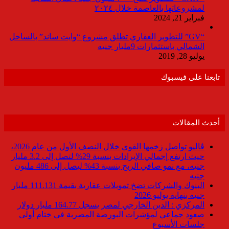
لمشروعاتها بالعاصمة خلال ٢٠٢٤
فبراير 21, 2024
“GV” للتطوير العقاري تطلق مشروع “وايت ساند” بالساحل
الشمالي باستثمارات 9مليار جنيه
يوليو 28, 2019
تابعنا على فيسبوك
أحدث المقالات
ڤاليو تواصل زخمها القوي خلال النصف الأول من عام 2026،
حيث ارتفع إجمالي الإيرادات بنسبة 29% لتصل إلى 3.2 مليار
جنيه، مع نمو صافي الربح بنسبة 43% ليصل إلى 486 مليون
جنيه
البنوك والشركات تضخ تمويلات عقارية بقيمة 111.131 مليار
جنيه بنهاية يوليو 2026
المركزي : الدين الخارجي لمصر يسجل 164.77 مليار دولار
صعود جماعي لمؤشرات البورصة المصرية في ختام أولى
جلسات الأسبوع