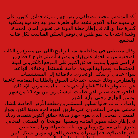
أكد المهندس محمد مصطفى رئيس جهاز مدينة حدائق اكتوبر، على
أن مدينة حدائق أكتوبر تشهد حاليا طفرة عمرانية وخدمية وسكنية
كبيرة جدا، وذلك في إطار خطة الدولة في تطوير المدن الجديدة،
وتلبية احتياجات المواطنين في توفير السكن المناسب لكل فئات
المجتمع.
وقال مصطفى في مداخلة هاتفية لبرنامج (اللى بنى مصر) مع الكاتبة
الصحفية مروة الحداد على (راديو مصر)، أنه يتم طرح ٣ قطع من
الأراضي شهريا بمدينة حدائق أكتوبرعلى الموقع الإلكتروني لهيئة
المجتمعات العمرانية الجديدة، خاصة للاستثمار باختلاف أنواعه،
سواء خدمي أو سكني او تجاري، بالإضافة إلى المستشفيات
والمدارس، وذلك حسب احتياجات السوق والطلبات المقدمة، كاشفا
عن أنه يتوفر حاليا ٣ قطع أراضي خاصة بالمستثمرين للإسكان
الفاخر، حيث سيتم تلقي طلبات المستثمرين من يوم ١٦ من شهر
نوفمبر الجاري وحتى نهاية الشهر.
وأضاف أنه تم حاليا تسليم المستثمرين قطعة الأرض الخاصة بإنشاء
ممشى سياحي استثماري على طريق الفيوم أمام مدينة النور، بجوار
الممشى المجاني الذي يقوم جهاز مدينة حدائق أكتوبر بتنفيذه، وذلك
في إطار خطة تطوير المدينة وتنميتها، موضحا أن الممشى المجاني
يحتوي على مسرح روماني ومنطقة خضراء، وتراك مخصص
للدراجات بالإضافة إلى تراك مخصص للجري، مؤمن بشكل كبير