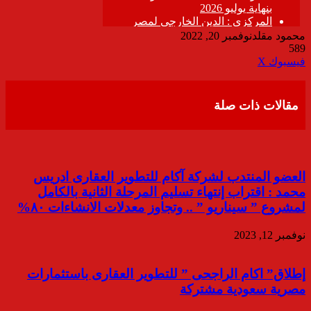
محمود مقلد
نوفمبر 20, 2022
589
ڤايبر
طباعة
تيلقرام
واتساب
مشاركة
فيسبوك
‫X
عبر
البريد
مقالات ذات صلة
العضو المنتدب لشركة آكام للتطوير العقارى ادريس
محمد : اقتراب إنتهاء تسليم المرحلة الثانية بالكامل
لمشروع ” سيناريو ” .. وتجاوز معدلات الانشاءات ٨٠%
نوفمبر 12, 2023
إطلاق” اكام الراجحى ” للتطوير العقارى باستثمارات
مصرية سعودية مشتركة