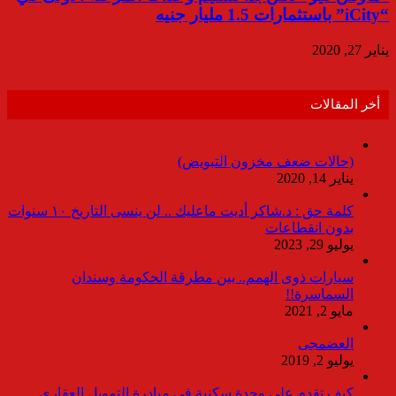
“iCity” باستثمارات 1.5 مليار جنيه
يناير 27, 2020
أخر المقالات
(حالات ضعف مخزون التبويض)
يناير 14, 2020
كلمة حق : د.شاكر أديت ماعليك .. لن ينسى التاريخ ١٠ سنوات
بدون انقطاعات
يوليو 29, 2023
سيارات ذوى الهمم.. بين مطرقة الحكومة وسندان
السماسرة!!
مايو 2, 2021
العضمجى
يوليو 2, 2019
كيف تقدم على وحدة سكنية فى مبادرة التمويل العقاري