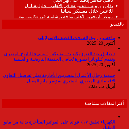
بالفيديو
ماجستير ابوغزاله تحت القصف الإسرائيلى
أكتوبر 20, 2025
د.طارق عبد العزيز يكتب : “نتفليكس” تسىء للتاريخ المصرى
وتقدم كيلوباترا بصورة تُجافي الحقيقة التاريخية والعلمية
أكتوبر 20, 2025
جمعية رجال الأعمال المصريين الأفارقة تعلن تفاصيل التعاون
الاقتصادي المصري النيجيري بمؤتمر مايو المقبل
أبريل 12, 2022
أكثر المقالات مشاهدة
الكهرباء تطبق ١٧٪ فوائد على الفواتير المتأخرة بداية من مايو
المقبل