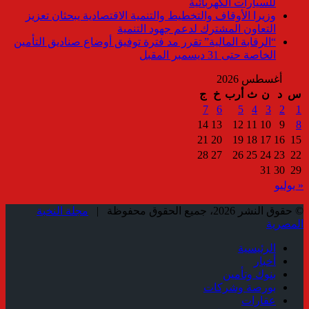
للسيارات الكهربائية
وزيرا الأوقاف والتخطيط والتنمية الاقتصادية يبحثان تعزيز
التعاون المشترك لدعم جهود التنمية
“الرقابة المالية” تقرر مد فترة توفيق أوضاع صناديق التأمين
الخاصة حتى 31 ديسمبر المقبل
أغسطس 2026
س
د
ن
ث
أرب
خ
ج
7
6
5
4
3
2
1
14
13
12
11
10
9
8
21
20
19
18
17
16
15
28
27
26
25
24
23
22
31
30
29
« يوليو
© حقوق النشر 2026، جميع الحقوق محفوظة |
مجلة النخبة
المصرية
الرئيسية
أخبار
بنوك وتأمين
بورصة وشركات
عقارات