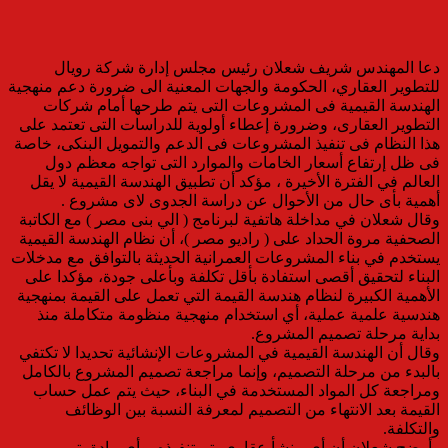
دعا المهندس شريف شعلان رئيس مجلس إدارة شركة رويال
للتطوير العقاري، الحكومة والجهات المعنية الى ضرورة دعم منهجية
الهندسة القيمية فى المشروعات التى يتم طرحها أمام شركات
التطوير العقارى، وضرورة إعطاء أولوية للدراسات التى تعتمد على
هذا النظام فى تنفيذ المشروعات فى الدعم والتمويل البنكى، خاصة
فى ظل إرتفاع أسعار الخامات والموارد التى تواجه معظم دول
العالم في الفترة الأخيرة ، مؤكد أن تطبيق الهندسة القيمية لا يقل
أهمية بأى حال من الأحوال عن دراسة الجدوى لاى مشروع .
وقال شعلان في مداخلة هاتفية لبرنامج ( الي بنى مصر ) مع الكاتبة
الصحفية مروة الحداد على ( راديو مصر )، أن نظام الهندسة القيمية
يستخدم في بناء المشروعات العمرانية الحديثة بالتوافق مع مدخلات
البناء لتحقيق أقصى استفادة بأقل تكلفة وبأعلى جودة، مؤكدا على
الأهمية الكبيرة لنظام هندسة القيمة التي تعمل على القيمة بمنهجية
هندسية علمية عملية، أي استخدام منهجية منظومة متكاملة منذ
بداية مرحلة تصميم المشروع.
وقال أن الهندسة القيمية في المشروعات الإنشائية تحديدا لا تكتفي
بالبدء من مرحلة التصميم، وإنما مراجعة تصميم المشروع بالكامل
ومراجعة كل المواد المستخدمة في البناء، حيث يتم عمل حساب
القيمة بعد الانتهاء من التصميم لمعرفة النسبة بين الوظائف
والتكلفة.
وأوضح شعلان أن أي منشأ عقارى يتم تنفيذه، وأي مادة يتم