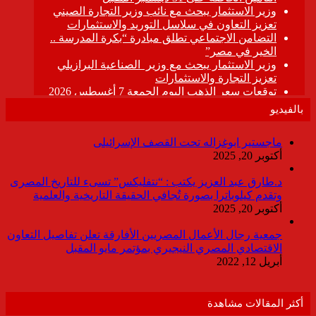
بالفيديو
ماجستير ابوغزاله تحت القصف الإسرائيلى
أكتوبر 20, 2025
د.طارق عبد العزيز يكتب : “نتفليكس” تسىء للتاريخ المصرى
وتقدم كيلوباترا بصورة تُجافي الحقيقة التاريخية والعلمية
أكتوبر 20, 2025
جمعية رجال الأعمال المصريين الأفارقة تعلن تفاصيل التعاون
الاقتصادي المصري النيجيري بمؤتمر مايو المقبل
أبريل 12, 2022
أكثر المقالات مشاهدة