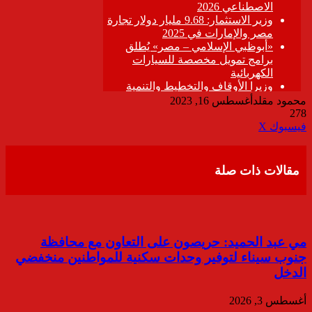
محمود مقلد
أغسطس 16, 2023
278
ڤايبر
طباعة
تيلقرام
واتساب
مشاركة
فيسبوك
‫X
عبر
البريد
مقالات ذات صلة
مي عبد الحميد: حريصون على التعاون مع محافظة
جنوب سيناء لتوفير وحدات سكنية للمواطنين منخفضي
الدخل
أغسطس 3, 2026