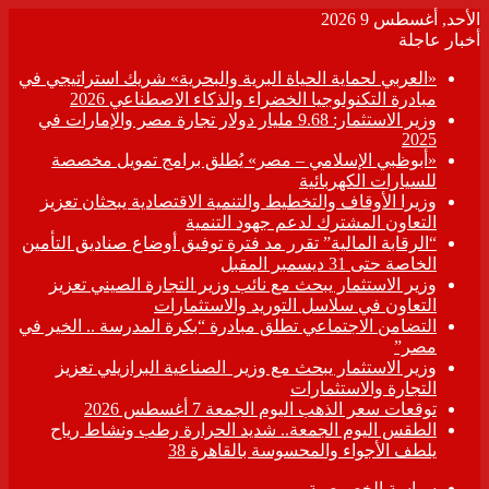
الأحد, أغسطس 9 2026
أخبار عاجلة
«العربي لحماية الحياة البرية والبحرية» شريك استراتيجي في
مبادرة التكنولوجيا الخضراء والذكاء الاصطناعي 2026
وزير الاستثمار: 9.68 مليار دولار تجارة مصر والإمارات في
2025
«أبوظبي الإسلامي – مصر» يُطلق برامج تمويل مخصصة
للسيارات الكهربائية
وزيرا الأوقاف والتخطيط والتنمية الاقتصادية يبحثان تعزيز
التعاون المشترك لدعم جهود التنمية
“الرقابة المالية” تقرر مد فترة توفيق أوضاع صناديق التأمين
الخاصة حتى 31 ديسمبر المقبل
وزير الاستثمار يبحث مع نائب وزير التجارة الصيني تعزيز
التعاون في سلاسل التوريد والاستثمارات
التضامن الاجتماعي تطلق مبادرة “بكرة المدرسة .. الخير في
مصر”
وزير الاستثمار يبحث مع وزير الصناعية البرازيلي تعزيز
التجارة والاستثمارات
توقعات سعر الذهب اليوم الجمعة 7 أغسطس 2026
الطقس اليوم الجمعة.. شديد الحرارة رطب ونشاط رياح
يلطف الأجواء والمحسوسة بالقاهرة 38
سياسة الخصوصية