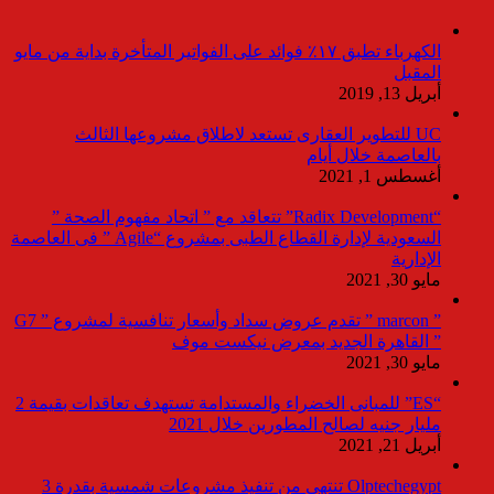
الكهرباء تطبق ١٧٪ فوائد على الفواتير المتأخرة بداية من مايو
المقبل
أبريل 13, 2019
UC للتطوير العقارى تستعد لاطلاق مشروعها الثالث
بالعاصمة خلال أيام
أغسطس 1, 2021
“Radix Development” تتعاقد مع ” اتحاد مفهوم الصحة ”
السعودية لإدارة القطاع الطبى بمشروع “Agile ” فى العاصمة
الإدارية
مايو 30, 2021
” marcon ” تقدم عروض سداد وأسعار تنافسية لمشروع ” G7
” القاهرة الجديد بمعرض نيكست موف
مايو 30, 2021
“ES” للمبانى الخضراء والمستدامة تستهدف تعاقدات بقيمة 2
مليار جنيه لصالح المطورين خلال 2021
أبريل 21, 2021
Olptechegypt تنتهي من تنفيذ مشروعات شمسية بقدرة 3