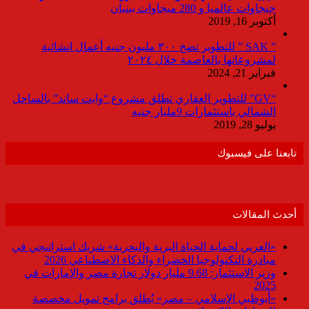
جيجاوات عالميا و 280 ميجاوات ببنبان
أكتوبر 16, 2019
” SAK ” للتطوير تضخ ٣٠٠ مليون جنيه أعمال انشائية
لمشروعاتها بالعاصمة خلال ٢٠٢٤
فبراير 21, 2024
“GV” للتطوير العقاري تطلق مشروع “وايت ساند” بالساحل
الشمالي باستثمارات 9مليار جنيه
يوليو 28, 2019
تابعنا على فيسبوك
أحدث المقالات
«العربي لحماية الحياة البرية والبحرية» شريك استراتيجي في
مبادرة التكنولوجيا الخضراء والذكاء الاصطناعي 2026
وزير الاستثمار: 9.68 مليار دولار تجارة مصر والإمارات في
2025
«أبوظبي الإسلامي – مصر» يُطلق برامج تمويل مخصصة