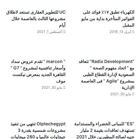
الكهرباء تطبق ١٧٪ فوائد على
UC للتطوير العقارى تستعد لاطلاق
الفواتير المتأخرة بداية من مايو
مشروعها الثالث بالعاصمة خلال
المقبل
أيام
أبريل 13, 2019
أغسطس 1, 2021
“Radix Development” تتعاقد
” marcon ” تقدم عروض سداد
مع ” اتحاد مفهوم الصحة ”
وأسعار تنافسية لمشروع ” G7 ”
السعودية لإدارة القطاع الطبى
القاهرة الجديد بمعرض نيكست
بمشروع “Agile ” فى العاصمة
موف
الإدارية
مايو 30, 2021
مايو 30, 2021
“ES” للمبانى الخضراء والمستدامة
Olptechegypt تنتهي من تنفيذ
تستهدف تعاقدات بقيمة 2 مليار
مشروعات شمسية بقدرة 3
جنيه لصالح المطورين خلال 2021
جيجاوات عالميا و 280 ميجاوات