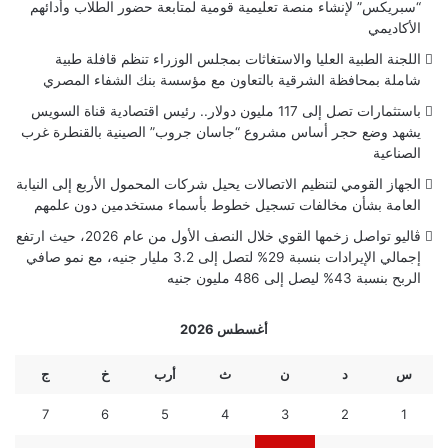
“سبريكس” لإنشاء منصة تعليمية قومية لمتابعة حضور الطلاب وأدائهم
الأكاديمي
اللجنة الطبية العليا والاستغاثات بمجلس الوزراء تنظم قافلة طبية
شاملة بمحافظة الشرقية بالتعاون مع مؤسسة بنك الشفاء المصري
باستثمارات تصل إلى 117 مليون دولار.. رئيس اقتصادية قناة السويس
يشهد وضع حجر أساس مشروع “جاسان جروب” الصينية بالقنطرة غرب
الصناعية
الجهاز القومي لتنظيم الاتصالات يحيل شركات المحمول الأربع إلى النيابة
العامة بشأن مخالفات تسجيل خطوط بأسماء مستخدمين دون علمهم
ڤاليو تواصل زخمها القوي خلال النصف الأول من عام 2026، حيث ارتفع
إجمالي الإيرادات بنسبة 29% لتصل إلى 3.2 مليار جنيه، مع نمو صافي
الربح بنسبة 43% ليصل إلى 486 مليون جنيه
أغسطس 2026
س
د
ن
ث
أرب
خ
ج
7
6
5
4
3
2
1