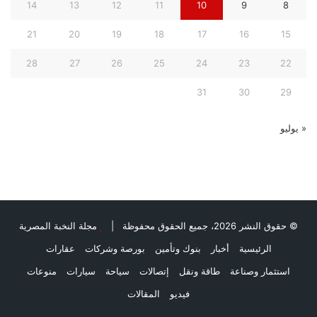
14
13
12
11
10
9
8
21
20
19
18
17
16
15
28
27
26
25
24
23
22
31
30
29
« يوليو
© حقوق النشر 2026، جميع الحقوق محفوظة |
مجلة النخبة المصرية
الرئيسية
أخبار
بنوك وتأمين
بورصة وشركات
عقارات
استثمار وصناعة
طاقة ونقل
إتصالات
سياحة
سيارات
منوعات
فيديو
المقالات