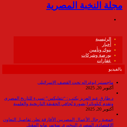
بالفيديو
ماجستير ابوغزاله تحت القصف الإسرائيلى
أكتوبر 20, 2025
د.طارق عبد العزيز يكتب : “نتفليكس” تسىء للتاريخ المصرى
وتقدم كيلوباترا بصورة تُجافي الحقيقة التاريخية والعلمية
أكتوبر 20, 2025
جمعية رجال الأعمال المصريين الأفارقة تعلن تفاصيل التعاون
الاقتصادي المصري النيجيري بمؤتمر مايو المقبل