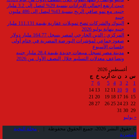
حيث ارتفع إجمالي الإيرادات بنسبة 29% لتصل إلى 3.2 مليار
جنيه، مع نمو صافي الربح بنسبة 43% ليصل إلى 486 مليون
جنيه
البنوك والشركات تضخ تمويلات عقارية بقيمة 111.131 مليار
جنيه بنهاية يوليو 2026
المركزي : الدين الخارجي لمصر يسجل 164.77 مليار دولار
صعود جماعي لمؤشرات البورصة المصرية في ختام أولى
جلسات الأسبوع
مدينة مصر تسجل مبيعات جديدة بقيمة 28.4 مليار جنيه
وتضاعف معدلات التسليم خلال النصف الأول من 2026
أغسطس 2026
س
د
ن
ث
أرب
خ
ج
7
6
5
4
3
2
1
14
13
12
11
10
9
8
21
20
19
18
17
16
15
28
27
26
25
24
23
22
31
30
29
« يوليو
© حقوق النشر 2026، جميع الحقوق محفوظة |
مجلة النخبة
المصرية