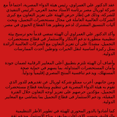
عقد الدكتور علي الغمراوي، رئيس هيئة الدواء المصرية، اجتماعاً مع
شركة لوريال مصر برئاسة الأستاذ محمد العربي، الرئيس التنفيذي
للشركة، وذلك في إطار حرص الهيئة على تعزيز التعاون مع كبرى
الشركات العالمية العاملة في مجال مستحضرات التجميل، وبحث
آليات التنسيق المشترك لدعم وتطوير هذا القطاع الحيوي في مصر.
وأكد الدكتور علي الغمراوي أن الهيئة تمضي قدماً نحو ترسيخ بيئة
تنظيمية متطورة تدعم الابتكار والاستثمار في قطاع مستحضرات
التجميل، مشددًا على أن تعزيز التعاون مع الشركات العالمية الرائدة
يمثل ركيزة أساسية لنقل الخبرات وتوطين أحدث الممارسات
الدولية.
وأضاف أن الهيئة تلتزم بتطبيق أعلى المعايير الرقابية لضمان جودة
وأمان المستحضرات المتداولة، بما يسهم في حماية صحة
المستهلك، ويدعم تنافسية المنتج المصري إقليمياً ودولياً.
ومن جانبهم، أعرب ممثلو شركة لوريال عن تقديرهم للدور الذي
تقوم به هيئة الدواء المصرية في تنظيم ومتابعة قطاع مستحضرات
التجميل، مؤكدين حرصهم على تعزيز أوجه التعاون خلال الفترة
المقبلة، ودعم الاستثمار فى قطاع التجميل بما يتماشى مع المعايير
الدولية.
كما أشادوا بالدور المحوري للهيئة في تطوير الأطر التنظيمية
والرقابية، وتيسير الإجراءات بما يعزز مناخ الاستثمار ويدعم ثقة