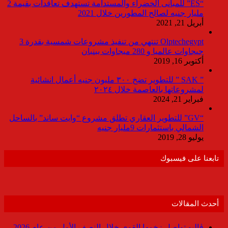
“ES” للمبانى الخضراء والمستدامة تستهدف تعاقدات بقيمة 2
مليار جنيه لصالح المطورين خلال 2021
أبريل 21, 2021
Olptechegypt تنتهي من تنفيذ مشروعات شمسية بقدرة 3
جيجاوات عالميا و 280 ميجاوات ببنبان
أكتوبر 16, 2019
” SAK ” للتطوير تضخ ٣٠٠ مليون جنيه أعمال انشائية
لمشروعاتها بالعاصمة خلال ٢٠٢٤
فبراير 21, 2024
“GV” للتطوير العقاري تطلق مشروع “وايت ساند” بالساحل
الشمالي باستثمارات 9مليار جنيه
يوليو 28, 2019
تابعنا على فيسبوك
أحدث المقالات
ڤاليو تواصل زخمها القوي خلال النصف الأول من عام 2026،