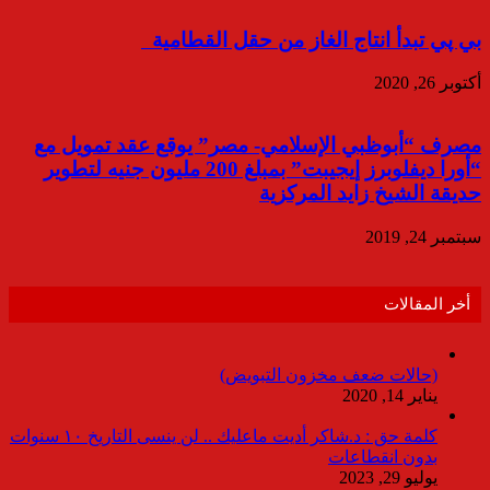
بي پي تبدأ انتاج الغاز من حقل القطامية
أكتوبر 26, 2020
مصرف “أبوظبي الإسلامي- مصر” يوقع عقد تمويل مع
“أورا ديفلوبرز إيجيبت” بمبلغ 200 مليون جنيه لتطوير
حديقة الشيخ زايد المركزية
سبتمبر 24, 2019
أخر المقالات
(حالات ضعف مخزون التبويض)
يناير 14, 2020
كلمة حق : د.شاكر أديت ماعليك .. لن ينسى التاريخ ١٠ سنوات
بدون انقطاعات
يوليو 29, 2023