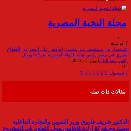
الوسوم
الاستثمار في مستحضرات التجميل
الدكتور علي الغمراوي
القطاع
الحيوي في مصر
رئيس هيئة الدواء المصرية
شركة لوريال
راضي عبد الباري
أبريل 21, 2026
5
ڤايبر
مشاركة
تيلقرام
واتساب
طباعة
فيسبوك
‫X
عبر
البريد
مقالات ذات صلة
الدكتور شريف فاروق وزير التموين والتجارة الداخلية
يبحث مع شركة إرادة فاينانس سبل التعاون في المشروع