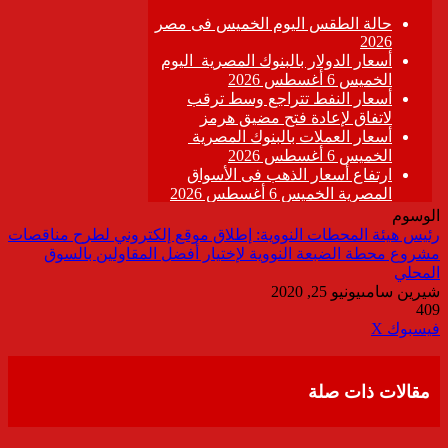
الوسوم
رئيس هيئة المحطات النووية: إطلاق موقع إلكتروني لطرح مناقصات
مشروع محطة الضبعة النووية لإختيار أفضل المقاولين بالسوق
المحلي
شيرين سامى
يونيو 25, 2020
409
ڤايبر
طباعة
تيلقرام
واتساب
مشاركة
فيسبوك
‫X
عبر
البريد
مقالات ذات صلة