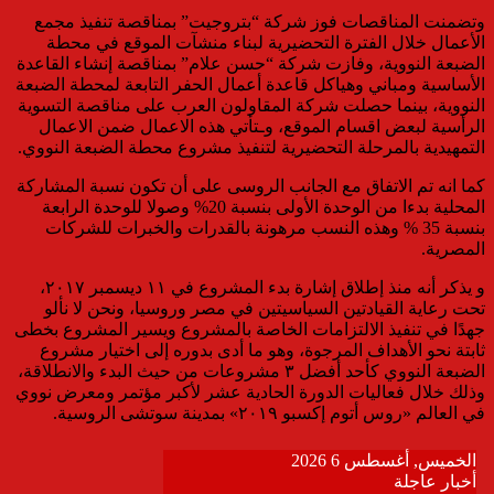
وتضمنت المناقصات فوز شركة “بتروجيت” بمناقصة تنفيذ مجمع
الأعمال خلال الفترة التحضيرية لبناء منشآت الموقع في محطة
الضبعة النووية، وفازت شركة “حسن علام” بمناقصة إنشاء القاعدة
الأساسية ومباني وهياكل قاعدة أعمال الحفر التابعة لمحطة الضبعة
النووية، بينما حصلت شركة المقاولون العرب على مناقصة التسوية
الرأسية لبعض اقسام الموقع، وـتأتي هذه الاعمال ضمن الاعمال
التمهيدية بالمرحلة التحضيرية لتنفيذ مشروع محطة الضبعة النووي.
كما انه تم الاتفاق مع الجانب الروسى على أن تكون نسبة المشاركة
المحلية بدءا من الوحدة الأولى بنسبة 20% وصولا للوحدة الرابعة
بنسبة 35 % وهذه النسب مرهونة بالقدرات والخبرات للشركات
المصرية.
و يذكر أنه منذ إطلاق إشارة بدء المشروع في ١١ ديسمبر ٢٠١٧،
تحت رعاية القيادتين السياسيتين في مصر وروسيا، ونحن لا نألو
جهدًا في تنفيذ الالتزامات الخاصة بالمشروع ويسير المشروع بخطى
ثابتة نحو الأهداف المرجوة، وهو ما أدى بدوره إلى اختيار مشروع
الضبعة النووي كأحد أفضل ٣ مشروعات من حيث البدء والانطلاقة،
وذلك خلال فعاليات الدورة الحادية عشر لأكبر مؤتمر ومعرض نووي
في العالم «روس أتوم إكسبو ٢٠١٩» بمدينة سوتشى الروسية.