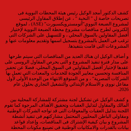
كشف الدكتور أمجد الوكيل رئيس هيئة المحطات النووية فى
تصريحات خاصة ل ” النخبة ” ، عن إطلاق المقاول الرئيسى
لمشروع الضبعة النووي”أتومسترويكسبورت” (ASE) ، لموقع
إلكتروني لطرح مناقصات مشروع محطة الضبعة النووية لإختيار
أفضل المقاولين بالسوق المحلي ، و للتسهيل على الشركات التى
ترغب فى العمل بالمشروع بتسجيل اسمها وتقديم معلومات عنها و
المشروعات التى قامت بتنفيذها.
و أضاف الوكيل ان هناك العديد من المناقصات التى سيتم طرحها
على مدار فترة تنفيذ المشروع و التى يحرص المقاول الروسى على
عقدها لإختيار أفضل المقاولين في السوق المحلي، فضلا عن تحفيز
المنافسة وتحسين معايير الجودة للخدمات والمعدات التي تعمل بها
الشركات المصرية” ، و من المتوقع الانتهاء من الوحدة الأولى لأول
مفاعل نووى و الاستلام الإبتدائي والتشغيل التجاري بحلول عام
2026.
و كشف الوكيل عن تشكيل لجنة مشتركة للمشاركة المحلية بين
المالك والمقاول لتذليل العقبات وتحقيق الأهداف المرجوة كما تقوم
اللجنة بتذليل العقبات والمعوقات التى قد تواجه الشركات الوطنية
ومقاولى الباطن المحليين المحتمل مشاركتهم فى تنفيذ أنشطة
المشروع و بيان كيفية الإشتراك فى المناقصات، وإعداد قواعد
بيانات بالقدرات والامكانيات الوطنية فى تصنيع مكونات المحطة