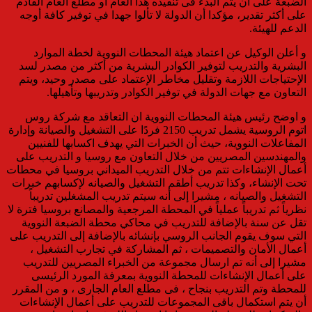
الضبعة على أن يتم البدء فى تنفيذه هذا العام أو مطلع العام القادم
على أكثر تقدير، مؤكدا أن الدولة لا تألوا جهدا في توفير كافة أوجه
الدعم للهيئة.
و أعلن الوكيل عن اعتماد هيئة المحطات النووية لخطة الموارد
البشرية والتدريب لتوفير الكوادر البشرية من أكثر من مصدر لسد
الإحتياجات اللازمة وتقليل مخاطر الإعتماد على مصدر وحيد، ويتم
التعاون مع جهات الدولة في توفير الكوادر وتدريبها وتأهيلها.
و اوضح رئيس هيئة المحطات النووية ان التعاقد مع شركة روس
اتوم الروسية يشمل تدريب 2150 فردًا على التشغيل والصيانة وإدارة
المفاعلات النووية، حيث أن الخبرات التي يهدف اكسابها للفنيين
والمهندسين المصريين من خلال التعاون مع روسيا و التدريب على
أعمال الإنشاءات تتم من خلال التدريب الميداني بروسيا في محطات
تحت الإنشاء، وكذا تدريب أطقم التشغيل والصيانه لإكسابهم خبرات
التشغيل والصيانه ، مشيرا إلى أنه سيتم تدريب المشغلين تدريباً
نظرياً ثم تدريباً عملياً في المحطة المرجعية والمصانع بروسيا فترة لا
تقل عن سنة بالإضافة للتدريب في محاكي محطة الضبعة النووية
التي سوف يقوم الجانب الروسي بإنشائه بالإضافة إلى التدريب على
أعمال الأمان والتصميمات ، ثم المشاركة في تجارب التشغيل ،
مشيرا إلى أنه تم ارسال مجموعة من الخبراء المصريين للتدريب
على أعمال الإنشاءات للمحطة النووية بمعرفة المورد الرئيسى
للمحطة وتم التدريب بنجاح ، فى مطلع العام الجارى ، و من المقرر
أن يتم استكمال باقى المجموعات للتدريب على أعمال الإنشاءات