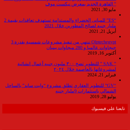
” القاهرة الجديد بمعرض نيكست موف
مايو 30, 2021
“ES” للمبانى الخضراء والمستدامة تستهدف تعاقدات بقيمة 2
مليار جنيه لصالح المطورين خلال 2021
أبريل 21, 2021
Olptechegypt تنتهي من تنفيذ مشروعات شمسية بقدرة 3
جيجاوات عالميا و 280 ميجاوات ببنبان
أكتوبر 16, 2019
” SAK ” للتطوير تضخ ٣٠٠ مليون جنيه أعمال انشائية
لمشروعاتها بالعاصمة خلال ٢٠٢٤
فبراير 21, 2024
“GV” للتطوير العقاري تطلق مشروع “وايت ساند” بالساحل
الشمالي باستثمارات 9مليار جنيه
يوليو 28, 2019
تابعنا على فيسبوك