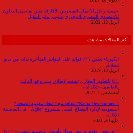
جمعية رجال الأعمال المصريين الأفارقة تعلن تفاصيل التعاون
الاقتصادي المصري النيجيري بمؤتمر مايو المقبل
أبريل 12, 2022
أكثر المقالات مشاهدة
الكهرباء تطبق ١٧٪ فوائد على الفواتير المتأخرة بداية من مايو
المقبل
أبريل 13, 2019
UC للتطوير العقارى تستعد لاطلاق مشروعها الثالث
بالعاصمة خلال أيام
أغسطس 1, 2021
“Radix Development” تتعاقد مع ” اتحاد مفهوم الصحة ”
السعودية لإدارة القطاع الطبى بمشروع “Agile ” فى العاصمة
الإدارية
مايو 30, 2021
” marcon ” تقدم عروض سداد وأسعار تنافسية لمشروع ” G7