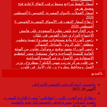
بالفيديو
ماجستير ابوغزاله تحت القصف الإسرائيلى
أكتوبر 20, 2025
د.طارق عبد العزيز يكتب : “نتفليكس” تسىء للتاريخ المصرى
وتقدم كيلوباترا بصورة تُجافي الحقيقة التاريخية والعلمية
أكتوبر 20, 2025