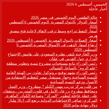
الخميس, أغسطس 6 2026
أخبار عاجلة
حالة الطقس اليوم الخميس فى مصر 2026
أسعار الدولار بالبنوك المصرية اليوم الخميس 6 أغسطس
2026
أسعار النفط تتراجع وسط ترقب لاتفاق لإعادة فتح مضيق
هرمز
أسعار العملات بالبنوك المصرية الخميس 6 أغسطس 2026
ارتفاع أسعار الذهب فى الأسواق المصرية الخميس 6
أغسطس 2026
وزير الخارجية يلتقي نظيره السعودي على هامش الاجتماع
الوزاري حول القدس في عمّان
رئيس الوزراء يتابع مستجدات مشروع تنمية وتطوير منطقة
“علم الروم” بالساحل الشمالي
رئيس الوزراء يشهد توقيع بروتوكول تعاون بين الهيئة العامة
للتنمية السياحية وجهاز مستقبل مصر لتعظيم الاستفادة من
الأصول ودعم التنمية السياحية
من قلب مركز تدريب مهني الكيلو 7 بمطروح.. وزير العمل
ومحافظ مطروح يزرعان الأمل في قلوب المتدربين ..ويتفقان
على خطة عاجلة لتطوير “المركز” وصناعة الكوادر الماهرة..
المركزي: صافي الاحتياطيات الدولية يرتفع إلى 56.3 مليار
دولار بنهاية يوليو 2026