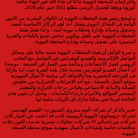
والتركيبات للمحطة النووية تباعا ان شاء الله فور انتهاء جائحة
كورونا ووفقا للجدول الزمنى مطلع 2021 حتى عام 2026.
و اوضح رئيس هيئة المحطات النووية ان الكوادر البشرية من الأمور
الهامة فى المجال النووى وتمثل أحد أهم الركائز الأساسية لتنفيذ
وتشغيل وصيانة وإدارة محطات نووية آمنه ، و لذا تعمل هيئة
المحطات النووية على تأهيل وتكوين عناصر تتمتع بالكفاءة والقدرة
المتميزة على تشغيل وصيانة وإدارة المحطة النووية .
و صرح الوكيل أن هيئة المحطات النووية تعتمد حاليا على وسائل
التواصل الإلكترونية والفيديو كونفرانس في التواصل مع الجانب
الروسي لعمل الاجتماعات ومتابعة سير العمل في الضبعة ، موضحا
ان أعمال الفيديو كونفرنس مجدية خلال هذة الفترة حيث اننا مازلنا
فى المرحلة التحضرية هذا بالإضافة الى متابعة الأعمال التمهيدية
بموقع العمل بالضبعة ، مع أخذ الإجراءات الإحترازية من تخفيض
العمالة والتباعد الاجتماعي وقياس درجات الحرارة والتعقيم
المستمر للمواقع والالتزام بارتداء الكمامات ، ونأمل ان تنتهي هذم
الجائحة قريبا حتي يمكنا تدارك اي تأثيرات سلبية لها.
جدير بالذكر ان شركة «أتوم ستروي اكسبورت» القسم الهندسي
لشركة «روساتوم» النووية الروسية كانت قد أعلنت عن اختيار ثلاث
شركات من إجمالي 10 شركات مقاولات مصرية تقدمت للفوز بثلاث
مناقصات خاصة بإنشاءات لأعمال تمهيدية بموقع محطة الضبعة
النووية.