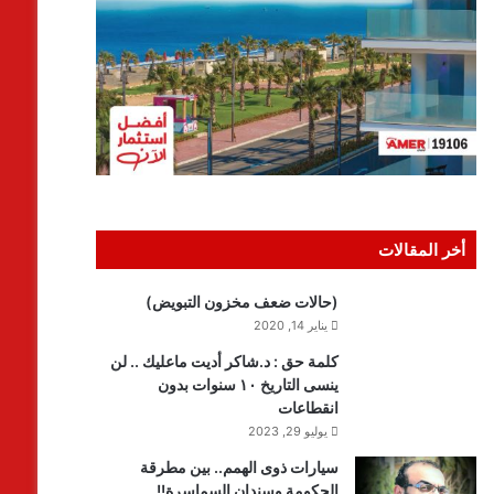
أخر المقالات
(حالات ضعف مخزون التبويض)
يناير 14, 2020
كلمة حق : د.شاكر أديت ماعليك .. لن
ينسى التاريخ ١٠ سنوات بدون
انقطاعات
يوليو 29, 2023
سيارات ذوى الهمم.. بين مطرقة
الحكومة وسندان السماسرة!!