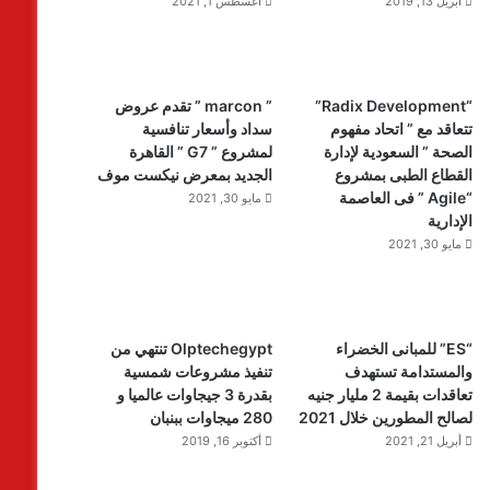
أبريل 13, 2019
أغسطس 1, 2021
“Radix Development”
” marcon ” تقدم عروض
تتعاقد مع ” اتحاد مفهوم
سداد وأسعار تنافسية
الصحة ” السعودية لإدارة
لمشروع ” G7 ” القاهرة
القطاع الطبى بمشروع
الجديد بمعرض نيكست موف
“Agile ” فى العاصمة
مايو 30, 2021
الإدارية
مايو 30, 2021
“ES” للمبانى الخضراء
Olptechegypt تنتهي من
والمستدامة تستهدف
تنفيذ مشروعات شمسية
تعاقدات بقيمة 2 مليار جنيه
بقدرة 3 جيجاوات عالميا و
لصالح المطورين خلال 2021
280 ميجاوات ببنبان
أبريل 21, 2021
أكتوبر 16, 2019