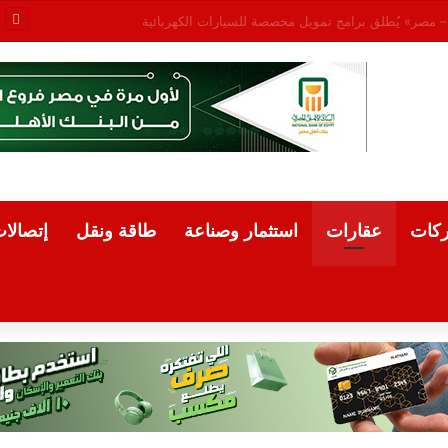
طيط والتنمية الاقتصادية يبحثان تعزيز التعاون المشترك لدعم جهود التنمية
كات
عقارات
استثمار وصناعة
طاقة ونقل
إتصالا