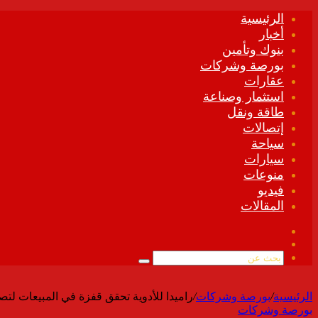
الرئيسية
أخبار
بنوك وتأمين
بورصة وشركات
عقارات
استثمار وصناعة
طاقة ونقل
إتصالات
سياحة
سيارات
منوعات
فيديو
المقالات
فيسبوك
ملخص
الموقع
بحث
RSS
عن
الرئيسية
/
بورصة وشركات
/
راميدا للأدوية تحقق قفزة في المبيعات لتصبح من اكبر 10 شركات في 
بورصة وشركات