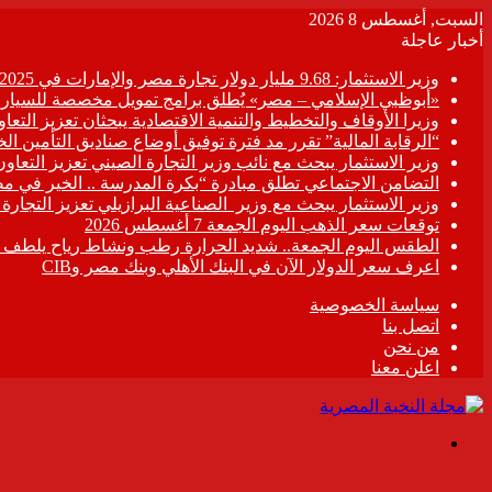
السبت, أغسطس 8 2026
أخبار عاجلة
وزير الاستثمار: 9.68 مليار دولار تجارة مصر والإمارات في 2025
«أبوظبي الإسلامي – مصر» يُطلق برامج تمويل مخصصة للسيارات
وزيرا الأوقاف والتخطيط والتنمية الاقتصادية يبحثان تعزيز التع
“الرقابة المالية” تقرر مد فترة توفيق أوضاع صناديق التأمين الخاصة حتى 31 د
وزير الاستثمار يبحث مع نائب وزير التجارة الصيني تعزيز التعا
التضامن الاجتماعي تطلق مبادرة “بكرة المدرسة .. الخير في م
وزير الاستثمار يبحث مع وزير الصناعية البرازيلي تعزيز التجارة
توقعات سعر الذهب اليوم الجمعة 7 أغسطس 2026
الطقس اليوم الجمعة.. شديد الحرارة رطب ونشاط رياح يلطف الأ
اعرف سعر الدولار الآن في البنك الأهلي وبنك مصر وCIB
سياسة الخصوصية
اتصل بنا
من نحن
اعلن معنا
القائمة