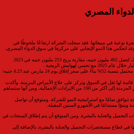
ئيسية في السوق، محققة قفزة نوعية في مبيعاتها. فقد سجلت الشركة ارتفاعًا ملحوظًا في
ها من حيث عدد الوحدات خلال شهر يناير 2025 طبقا لتقارير سوق الدواء الصادرة عن IQVIA ، حيث بلغ النمو 59% مقارنة بيناير 2024. وقد انعكس هذا النمو الإيجابي علي مركزها في سوق الدواء المصري،
جدير بالذكر ان ايه اف جي هيرمس قد رفعت تقديراتها للسعر المستهدف إلى 6.50 جنيه/ للسهم في ضوء تقديراتها الأخيرة مما يشير إلى عائد محتمل بنسبة 52% بناءً على سعر إغلاق يوم 24 مارس عند 4.23 جنيه/
 قائمة لها ثقل في السوق وتركز على علاج الأمراض المزمنة. وأكدت
الشركة ثقتها ان المنتج قادر علي المساهمة بحوالي 10٪ من مبيعات راميدا السنوية في عام 2025، مما يرفع نسبة إيرادات أدوية علاج الأمراض المزمنة إلى أكثر من 60٪ من الايرادات الإجمالية، ومن أنها ستساهم
تتوافق تمامًا مع استراتيجية النمو للشركة. ومتوقع أن تواصل
 ونموًا مستدامًا في الأشهرو السنين المقبلة.
تجميل والعناية بالبشرة. ومن المتوقع أن يتم إطلاق المنتجات في
لو” ودخولها في قطاع مستحضرات التجميل والعناية بالبشرة، بالإضافة إلى