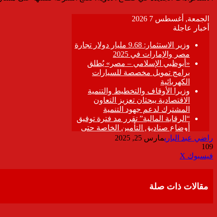
راضي عبد الباري
مارس 25, 2025
109
ڤايبر
طباعة
تيلقرام
واتساب
مشاركة
فيسبوك
‫X
عبر
البريد
مقالات ذات صلة