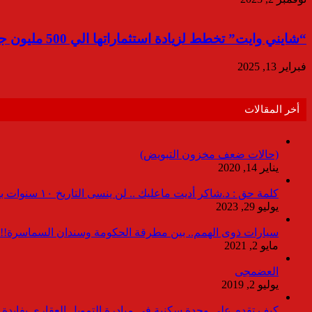
“شايني وايت” تخطط لزيادة استثماراتها الي 500 مليون جنيه بحلول 2027
فبراير 13, 2025
أخر المقالات
(حالات ضعف مخزون التبويض)
يناير 14, 2020
كلمة حق : د.شاكر أديت ماعليك .. لن ينسى التاريخ ١٠ سنوات بدون انقطاعات
يوليو 29, 2023
سيارات ذوى الهمم.. بين مطرقة الحكومة وسندان السماسرة!!
مايو 2, 2021
العضمجى
يوليو 2, 2019
كيف تقدم على وحدة سكنية فى مبادرة التمويل العقاري بفايدة ٣٪