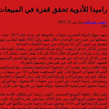
راميدا للأدوية تحقق قفزة في المبيعات لتصبح من اكبر 10 شر
راضي عبد الباري
مارس 25, 2025
109
شهد سوق ال
لتصبح من ضمن أكبر 10 شركات من حيث الكميات المباعة
وجدير بالذكر انه قد ارتفعت أرباح شركة العاشر من رمضان للصناعات الدوائية والمستحضرات تشخيصية “راميدا” بنسب
وقد زادت إيرادات الشركة خلال 2024 إلى 2.8 مليار جنيه، مقابل 1.9 مليار جنيه إيرادات خلال 2023ومتوقع أن تبلغ الايرادات من .24 الي 4.5 مليار خلال عام 2025 مع تحسن لهوامش الربحية .
للسهم. لذلك اكدت ايه اف جي هيرمس توصيتها بالشراء.
وقد اعلنت راميد مؤخرا عن استحوذا استراتيجيا يتماشى مع استراتيجي
بشكل كبير في نمو إيرادات وأرباح الشركة على مدار السنوات القادمة.
وستواصل راميدا البحث عن المزيد من عمليات الاستحواذ، مع التركيز 
راميدا تحقيق استراتيجية الاستحواذ وتؤكد ثقتها من قدرتها على تكرار ن
وفي إطار خطط التوسع المستمر، أعلنت راميدا عن إطلاق علامة تجار
السوق بحلول الربع الأول من عام 2025، مما يعزز قدرة الشركة على دخول سوق جديد وتحقيق مزيد من التنوع في محفظتها
استمرارًا لنجاحها في 2024، تواصل شركة راميدا ت
الاستحواذات الجديدة في قطاع الأدوية، تضع الشركة نفسها على مسار 