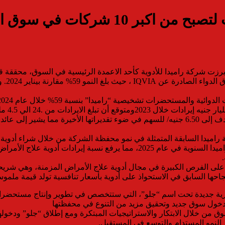
كات في سوق الدواء المصري
دواء المصري تحولات ملحوظة في بداية عام 2025، حيث برزت شركة راميدا للأدوية كأحد الاعمدة الر
مبيعات
ة 59% خلال عام 2024، لتصل 402 مليون جنيه، مقارنة بربح 253 مليون جنيه في 2023
ة راميدا السابقة المتمثلة في نمو محفظة الشركة من خلال شراء أدوية
على الفرص الكبيرة في مجال أدوية علاج الأمراض المزمنة، وهي شريحة 
جاحها السابق في الاستحواذ على أدوية بأسعار تنافسية تولد قيمة ملموسة
ية جديدة تحت اسم “جلو”، التي ستتخصص في تطوير وإنتاج مستحضرات ال
عزيز مكانتها في السوق من خلال الابتكار والاستراتيجيات المبتكرة ومع إطلاق “ج
النمو المستدام والتوسع في المستقبل.