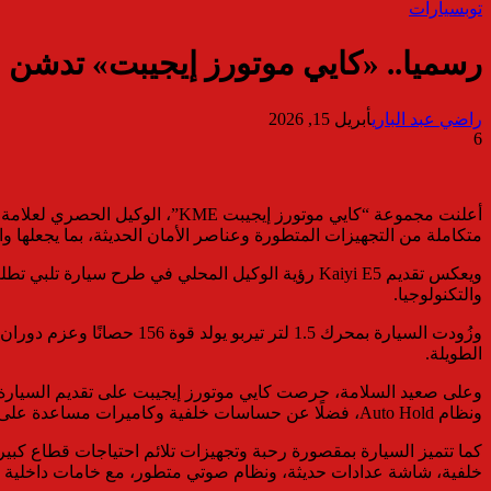
توب
سيارات
رسميا.. «كايي موتورز إيجيبت» تدشن «Kaiyi E5» في مصر بمواصفات متقدمة تراهن بها على صدارة المناف
راضي عبد الباري
أبريل 15, 2026
6
متكاملة من التجهيزات المتطورة وعناصر الأمان الحديثة، بما يجعلها
ويعكس تقديم Kaiyi E5 رؤية الوكيل المحلي في طرح 
والتكنولوجيا.
الطويلة.
ونظام Auto Hold، فضلًا عن حساسات خلفية وكاميرات مساعدة على الركن، مع كاميرا رؤية محيطية 360 درجة في الفئات الأعلى تجهيزًا، بما يعزز مستويات الحماية والثقة أثناء القيادة.
كما تتميز السيارة بمقصورة رحبة وتجهيزات تلائم احتياجات قطاع كب
خلفية، شاشة عدادات حديثة، ونظام صوتي متطور، مع خامات داخلية تم