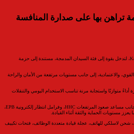
أعلنت مجموعة “كايي موتورز إيجيبت KME”، الوكيل الحصري لعلامة “Kaiyi” في السوق المصري، الإطلاق الرسمي للسيارة الجديدة Kaiyi E5، لتدخل بقوة إلى فئة السيدان المدمجة، مستندة إلى حزمة
لأداء القوي، والاعتمادية، إلى جانب مستويات مرتفعة من الأمان والراحة
صانًا وعزم دوران 230 نيوتن متر، متصل بناقل حركة CVT بتقنية 9 سرعات، ليمنح السيارة أداءً متوازنًا واستجابة مرنة تناسب الاستخدام اليومي والتنقلات
وعلى صعيد السلامة، حرصت كايي موتورز إيجيبت على تقديم السيارة بمستوى تجهيزات أمان متقدم، يشمل أنظمة ABS وEBD وESP، إلى جانب مساعد صعود المرتفعات HHC، وفرامل انتظار إلكترونية EPB،
ك، شحن لاسلكي للهاتف، عجلة قيادة متعددة الوظائف، فتحات تكييف