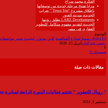
الوسوم
Kaiyi E5
رسميا
صدارة المنافسة
كايي موتورز إيجيبت
مصر
مواصفات 
راضي عبد الباري
أبريل 15, 2026
6
ڤايبر
طباعة
تيلقرام
واتساب
مشاركة
فيسبوك
‫X
عبر
البريد
مقالات ذات صلة
” رويال للتطوير ” تختتم فعاليات الدورة الرابعة لمبادرة M Power ” ” وتحتفل بمرور عام على إطلاقها
سبتمبر 5, 2024