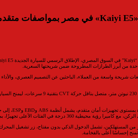
سة
 واحدة من أبرز الطرازات المطروحة ضمن شريحتها السعرية.
سيارة تلبي تطلعات شريحة واسعة من العملاء، الباحثين عن التصميم العصري، وا
وزُودت السيارة بمحرك 1.5 لتر تيربو يولد قوة 156 ح
ير من المستهلكين، تشمل الدخول الذكي بدون مفتاح، زر تشغيل المحر
نح إحساسًا أعلى بالفخامة.