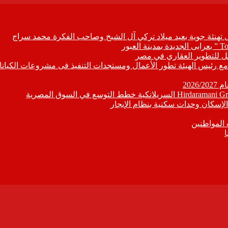
ل تهنئة جوية بعيد ميلاد تركي آل الشيخ وصاحب الفكرة محمد سراج
ابع مع رئيس الهيئة تطور الأعمال ومستجدات التنفيذ فى مشروعات الكيانا
202
إسكان وحدات سكنية بنظام الإيجار
 المواطنين