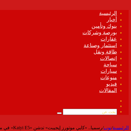
الرئيسية
أخبار
بنوك وتأمين
بورصة وشركات
عقارات
استثمار وصناعة
طاقة ونقل
إتصالات
سياحة
سيارات
منوعات
فيديو
المقالات
فيسبوك
ملخص
الموقع
بحث
RSS
عن
الرئيسية
/
توب
/
رسميا.. «كايي موتورز إيجيبت» تدشن «Kaiyi E5» في مصر بمواصفات متقدمة تراهن بها على صدارة المنافسة