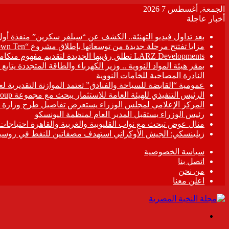
الجمعة, أغسطس 7 2026
أخبار عاجلة
بعد تداول فيديو التهنئة.. الكشف عن “سيلفر سكرين” منفذة أو
مزايا تفتتح مرحلة جديدة من توسعاتها بإطلاق مشروع “Town Ten ” بعرابى الجديدة بمدينة العبور
LARZ Developments تطلق رؤيتها الجديدة لتقديم مفهوم متكامل للتطوير العقاري في مصر
بمقر هيئة المواد النووية .. وزير الكهرباء والطاقة المتجددة يت
النادرة المصاحبة للخامات النووية
عمومية “القابضة للسياحة والفنادق” تعتمد الموازنة التقديرية لعام 6/2027
الرئيس التنفيذي للهيئة العامة للاستثمار يبحث مع مجموعة Hirdaramani Group السريلانكية خطط التوسع في السوق المصرية
المركز الإعلامي لمجلس الوزراء يستعرض تفاصيل طرح وزارة ال
رئيس الوزراء يستقبل المدير العام لمنظمة اليونسكو
منال عوض تبحث مع نواب القليوبية والغربية والقاهرة احتياجات
زيلينسكي: الجيش الأوكراني استهدف مصفاتين للنفط في روسيا
سياسة الخصوصية
اتصل بنا
من نحن
اعلن معنا
القائمة