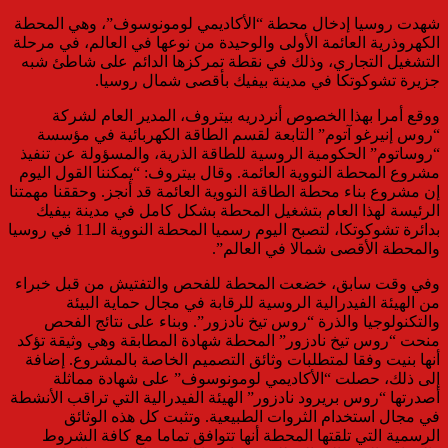
شهدت روسيا إدخال محطة “الأكاديمي لومونوسوف”، وهي المحطة
الكهروذرية العائمة الأولى والوحيدة من نوعها في العالم، في مرحلة
التشغيل التجاري، وذلك في نقطة تمركزها الدائم على شاطئ شبه
جزيرة تشوكوتكا في مدينة بيفيك بأقصى شمال روسيا.
ووقع أمرا بهذا الخصوص أنردريه بيتروف، المدير العام لشركة
“روس إنيرغو آتوم” التابعة لقسم الطاقة الكهربائية في مؤسسة
“روساتوم” الحكومية الروسية للطاقة الذرية، والمسؤولة عن تنفيذ
مشروع المحطة النووية العائمة. وقال بيتروف: “يمكننا القول اليوم
إن مشروع بناء محطة الطاقة النووية العائمة قد أنجز. وحققنا مهمتنا
الرئيسة لهذا العام بتشغيل المحطة بشكل كامل في مدينة بيفيك
بدائرة تشوكوتكا، لتصبح اليوم رسميا المحطة النووية الـ11 في روسيا
والمحطة الأقصى شمالا في العالم”.
وفي وقت سابق، خضعت المحطة للفحص والتفتيش من قبل خبراء
من الهيئة الفيدرالية الروسية للرقابة في مجال حماية البيئة
والتكنولوجيا والذرة “روس تيخ نادزور”. وبناء على نتائج الفحص
منحت “روس تيخ نادزور” المحطة شهادة المطابقة وهي وثيقة تؤكد
أنها بنيت وفقا لمتطلبات وثائق التصميم الخاصة بالمشروع. إضافة
إلى ذلك، حصلت “الأكاديمي لومونوسوف” على شهادة مماثلة
أصدرتها “روس بريرود نادزور” الهيئة الفيدرالية التي تراقب الأنشطة
في مجال استخدام الثروات الطبيعية. وتثبت كل هذه الوثائق
الرسمية التي تلقتها المحطة أنها تتوافق تماما مع كافة الشروط