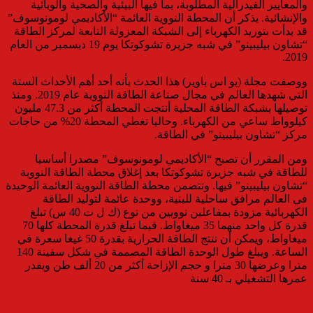
والمعايير الفيدرالية المطلوبة، بما فيها البيئية والصحية والوبائية
والإنشائية. يذكر أن المحطة النووية العائمة “الأكاديمي لومونوسوف”
قد بدأت بتوريد الكهرباء إلى الشبكة المعزولة التابعة لمركز الطاقة
“تشاون بيليبينو” في شبه جزيرة تشوكوتكا يوم 19 ديسمبر من العام
2019.
ووصفت مجلة (يو اس باوير) هذا الحدث بأنه أحد أهم الأحداث الستة
التي شهدها العالم في مجال صناعة الطاقة النووية عام 2019. ومنذ
توصيلها بشبكة الطاقة المحلية أنتجت المحطة أكثر من 47.3 مليون
كيلوواط ساعي من الكهرباء. وحاليا تغطي المحطة 20% من حاجات
مركز “تشاون بيليبينو” في الطاقة.
ومن المقرر أن تصبح “الأكاديمي لومونوسوف” مصدرا أساسيا
للطاقة في شبه جزيرة تشوكوتكا بعد إغلاق محطة الطاقة النووية
“تشاون بيليبينو” فيها. وتتضمن محطة الطاقة النووية العائمة الوحيدة
في العالم مرافق ساحلية للبنية، ووحدة عائمة لتوليد الطاقة
الكهربائية مزودة بمفاعلين نوويين من نوع (ك ل ت 40 س) تبلغ
قدرة كل واحد منهما 35 ميغاواط. فيما تبلغ قدرة المحطة كلها 70
ميغاواط، ويمكن أن تنتج الطاقة الحرارية بقدرة 50 غيغا سعرة في
الساعة. ويبلغ طول الوحدة الطاقة المصممة في شكل سفينة 140
مترا وعرضها 30 مترا و حجم الإزاحة أكثر من 20 ألف طن ويقدر
عمرها التشغيلي بـ 40 سنة