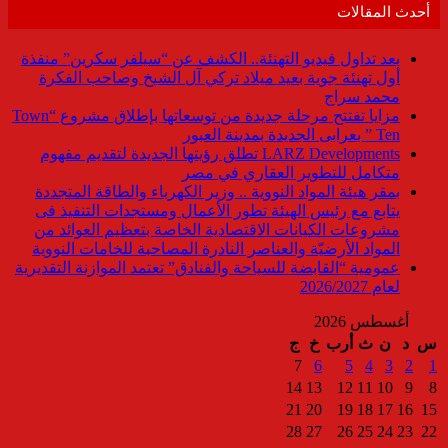
أحدث المقالات
بعد تداول فيديو التهنئة.. الكشف عن “سيلفر سكرين” منفذة
أول تهنئة جوية بعيد ميلاد تركي آل الشيخ وصاحب الفكرة
محمد سراج
مزايا تفتتح مرحلة جديدة من توسعاتها بإطلاق مشروع “Town
Ten ” بعرابى الجديدة بمدينة العبور
LARZ Developments تطلق رؤيتها الجديدة لتقديم مفهوم
متكامل للتطوير العقاري في مصر
بمقر هيئة المواد النووية .. وزير الكهرباء والطاقة المتجددة
يتابع مع رئيس الهيئة تطور الأعمال ومستجدات التنفيذ فى
مشروعات الكيانات الاقتصادية الخاصة بتعظيم العوائد من
المواد الأرضيّة والعناصر النادرة المصاحبة للخامات النووية
عمومية “القابضة للسياحة والفنادق” تعتمد الموازنة التقديرية
لعام 2026/2027
أغسطس 2026
س
د
ن
ث
أرب
خ
ج
7
6
5
4
3
2
1
14
13
12
11
10
9
8
21
20
19
18
17
16
15
28
27
26
25
24
23
22