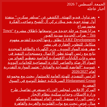
الجمعة, أغسطس 7 2026
أخبار عاجلة
بعد تداول فيديو التهنئة.. الكشف عن “سيلفر سكرين” منفذة
أول تهنئة جوية بعيد ميلاد تركي آل الشيخ وصاحب الفكرة
محمد سراج
مزايا تفتتح مرحلة جديدة من توسعاتها بإطلاق مشروع “Town
Ten ” بعرابى الجديدة بمدينة العبور
LARZ Developments تطلق رؤيتها الجديدة لتقديم مفهوم
متكامل للتطوير العقاري في مصر
بمقر هيئة المواد النووية .. وزير الكهرباء والطاقة المتجددة
يتابع مع رئيس الهيئة تطور الأعمال ومستجدات التنفيذ فى
مشروعات الكيانات الاقتصادية الخاصة بتعظيم العوائد من
المواد الأرضيّة والعناصر النادرة المصاحبة للخامات النووية
عمومية “القابضة للسياحة والفنادق” تعتمد الموازنة التقديرية
لعام 2026/2027
الرئيس التنفيذي للهيئة العامة للاستثمار يبحث مع مجموعة
Hirdaramani Group السريلانكية خطط التوسع في السوق
المصرية
المركز الإعلامي لمجلس الوزراء يستعرض تفاصيل طرح
وزارة الإسكان وحدات سكنية بنظام الإيجار
رئيس الوزراء يستقبل المدير العام لمنظمة اليونسكو
منال عوض تبحث مع نواب القليوبية والغربية والقاهرة