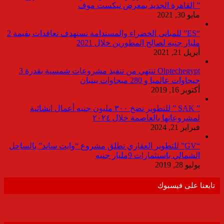
” القاهرة الجديد بمعرض نيكست موف
مايو 30, 2021
“ES” للمبانى الخضراء والمستدامة تستهدف تعاقدات بقيمة 2
مليار جنيه لصالح المطورين خلال 2021
أبريل 21, 2021
Olptechegypt تنتهي من تنفيذ مشروعات شمسية بقدرة 3
جيجاوات عالميا و 280 ميجاوات ببنبان
أكتوبر 16, 2019
” SAK ” للتطوير تضخ ٣٠٠ مليون جنيه أعمال انشائية
لمشروعاتها بالعاصمة خلال ٢٠٢٤
فبراير 21, 2024
“GV” للتطوير العقاري تطلق مشروع “وايت ساند” بالساحل
الشمالي باستثمارات 9مليار جنيه
يوليو 28, 2019
تابعنا على فيسبوك