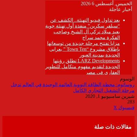
الوسوم
روساتوم: محطة الطاقة النووية العائمة الوحيدة في العالم تدخل
مرحلة التشغيل التجاري الكامل
شيرين سامى
يونيو 1, 2020
283
ڤايبر
طباعة
تيلقرام
واتساب
مشاركة
فيسبوك
‫X
عبر
البريد
مقالات ذات صلة