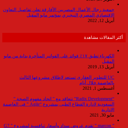
جمعية رجال الأعمال المصريين الأفارقة تعلن تفاصيل التعاون
الاقتصادي المصري النيجيري بمؤتمر مايو المقبل
أبريل 12, 2022
أكثر المقالات مشاهدة
الكهرباء تطبق ١٧٪ فوائد على الفواتير المتأخرة بداية من مايو
المقبل
أبريل 13, 2019
UC للتطوير العقارى تستعد لاطلاق مشروعها الثالث
بالعاصمة خلال أيام
أغسطس 1, 2021
“Radix Development” تتعاقد مع ” اتحاد مفهوم الصحة ”
السعودية لإدارة القطاع الطبى بمشروع “Agile ” فى العاصمة
الإدارية
مايو 30, 2021
” marcon ” تقدم عروض سداد وأسعار تنافسية لمشروع ” G7