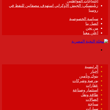
احتياجات المواطنين
زيلينسكي: الجيش الأوكراني استهدف مصفاتين للنفط في
روسيا
سياسة الخصوصية
اتصل بنا
من نحن
اعلن معنا
القائمة
الرئيسية
أخبار
بنوك وتأمين
بورصة وشركات
عقارات
استثمار وصناعة
طاقة ونقل
إتصالات
سياحة
سيارات