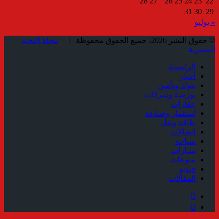
28
27
26
25
24
23
22
31
30
29
« يوليو
© حقوق النشر 2026، جميع الحقوق محفوظة |
مجلة النخبة
المصرية
الرئيسية
أخبار
بنوك وتأمين
بورصة وشركات
عقارات
استثمار وصناعة
طاقة ونقل
إتصالات
سياحة
سيارات
منوعات
فيديو
المقالات
فيسبوك
ملخص
الموقع