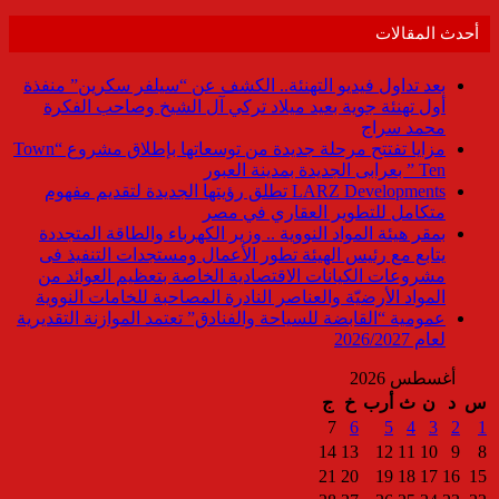
أحدث المقالات
بعد تداول فيديو التهنئة.. الكشف عن “سيلفر سكرين” منفذة
أول تهنئة جوية بعيد ميلاد تركي آل الشيخ وصاحب الفكرة
محمد سراج
مزايا تفتتح مرحلة جديدة من توسعاتها بإطلاق مشروع “Town
Ten ” بعرابى الجديدة بمدينة العبور
LARZ Developments تطلق رؤيتها الجديدة لتقديم مفهوم
متكامل للتطوير العقاري في مصر
بمقر هيئة المواد النووية .. وزير الكهرباء والطاقة المتجددة
يتابع مع رئيس الهيئة تطور الأعمال ومستجدات التنفيذ فى
مشروعات الكيانات الاقتصادية الخاصة بتعظيم العوائد من
المواد الأرضيّة والعناصر النادرة المصاحبة للخامات النووية
عمومية “القابضة للسياحة والفنادق” تعتمد الموازنة التقديرية
لعام 2026/2027
أغسطس 2026
س
د
ن
ث
أرب
خ
ج
7
6
5
4
3
2
1
14
13
12
11
10
9
8
21
20
19
18
17
16
15