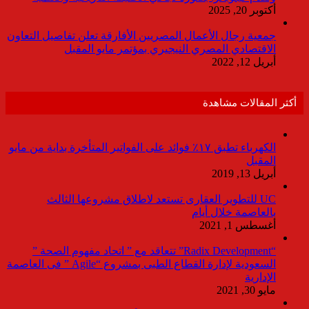
أكتوبر 20, 2025
جمعية رجال الأعمال المصريين الأفارقة تعلن تفاصيل التعاون
الاقتصادي المصري النيجيري بمؤتمر مايو المقبل
أبريل 12, 2022
أكثر المقالات مشاهدة
الكهرباء تطبق ١٧٪ فوائد على الفواتير المتأخرة بداية من مايو
المقبل
أبريل 13, 2019
UC للتطوير العقارى تستعد لاطلاق مشروعها الثالث
بالعاصمة خلال أيام
أغسطس 1, 2021
“Radix Development” تتعاقد مع ” اتحاد مفهوم الصحة ”
السعودية لإدارة القطاع الطبى بمشروع “Agile ” فى العاصمة
الإدارية
مايو 30, 2021