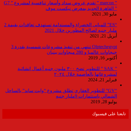
” marcon ” تقدم عروض سداد وأسعار تنافسية لمشروع ” G7
” القاهرة الجديد بمعرض نيكست موف
مايو 30, 2021
“ES” للمبانى الخضراء والمستدامة تستهدف تعاقدات بقيمة 2
مليار جنيه لصالح المطورين خلال 2021
أبريل 21, 2021
Olptechegypt تنتهي من تنفيذ مشروعات شمسية بقدرة 3
جيجاوات عالميا و 280 ميجاوات ببنبان
أكتوبر 16, 2019
” SAK ” للتطوير تضخ ٣٠٠ مليون جنيه أعمال انشائية
لمشروعاتها بالعاصمة خلال ٢٠٢٤
فبراير 21, 2024
“GV” للتطوير العقاري تطلق مشروع “وايت ساند” بالساحل
الشمالي باستثمارات 9مليار جنيه
يوليو 28, 2019
تابعنا على فيسبوك