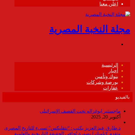
بالفيديو
ماجستير ابوغزاله تحت القصف الإسرائيلى
أكتوبر 20, 2025
د.طارق عبد العزيز يكتب : “نتفليكس” تسىء للتاريخ المصرى
وتقدم كيلوباترا بصورة تُجافي الحقيقة التاريخية والعلمية