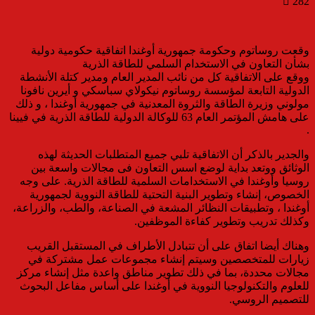
282
وقعت روساتوم وحكومة جمهورية أوغندا اتفاقية حكومية دولية
بشأن التعاون في الاستخدام السلمي للطاقة الذرية
ووقع على الاتفاقية كل من نائب المدير العام ومدير كتلة الأنشطة
الدولية التابعة لمؤسسة روساتوم نيكولاي سباسكي و أيرين نافونا
مولوني وزيرة الطاقة والثروة المعدنية في جمهورية أوغندا ، و ذلك
على هامش المؤتمر العام 63 للوكالة الدولية للطاقة الذرية في فيينا
.
والجدير بالذكر أن الاتفاقية تلبي جميع المتطلبات الحديثة لهذه
الوثائق ووتعد بداية لوضع اسس التعاون فى مجالات واسعة بين
روسيا وأوغندا في الاستخدامات السلمية للطاقة الذرية. على وجه
الخصوص، إنشاء وتطوير البنية التحتية للطاقة النووية لجمهورية
أوغندا ، وتطبيقات النظائر المشعة في الصناعة، والطب، والزراعة،
وكذلك تدريب وتطوير كفاءة الموظفين.
وهناك أيضا اتفاق على أن تتبادل الأطراف في المستقبل القريب
زيارات للمتخصصين وسيتم إنشاء مجموعات عمل مشتركة في
مجالات محددة، بما في ذلك تطوير مناطق واعدة مثل إنشاء مركز
للعلوم والتكنولوجيا النووية في أوغندا على أساس مفاعل البحوث
للتصميم الروسي.