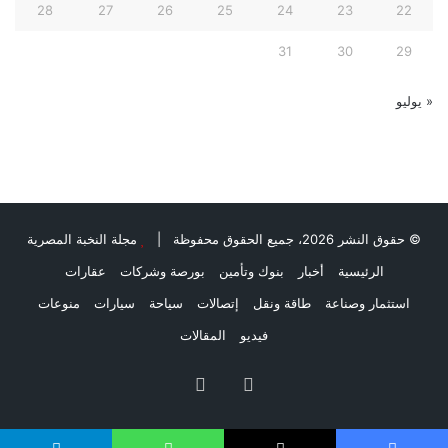
28
27
26
25
24
23
22
31
30
29
« يوليو
© حقوق النشر 2026، جميع الحقوق محفوظة |
مجلة النخبة المصرية
الرئيسية
أخبار
بنوك وتأمين
بورصة وشركات
عقارات
استثمار وصناعة
طاقة ونقل
إتصالات
سياحة
سيارات
منوعات
فيديو
المقالات
فيسبوك
ملخص
الموقع