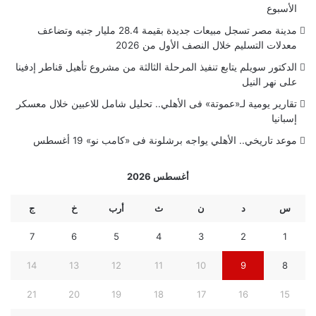
الأسبوع
مدينة مصر تسجل مبيعات جديدة بقيمة 28.4 مليار جنيه وتضاعف
معدلات التسليم خلال النصف الأول من 2026
الدكتور سويلم يتابع تنفيذ المرحلة الثالثة من مشروع تأهيل قناطر إدفينا
على نهر النيل
تقارير يومية لـ«عموتة» فى الأهلي.. تحليل شامل للاعبين خلال معسكر
إسبانيا
موعد تاريخي.. الأهلي يواجه برشلونة فى «كامب نو» 19 أغسطس
أغسطس 2026
س
د
ن
ث
أرب
خ
ج
7
6
5
4
3
2
1
14
13
12
11
10
9
8
21
20
19
18
17
16
15