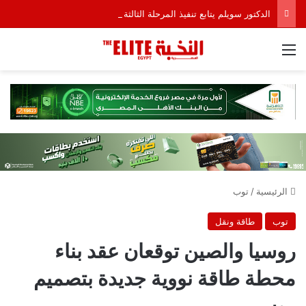
الدكتور سويلم يتابع تنفيذ المرحلة الثالثة من مشروع تأهيل قناطر إدفينا على نهر النيل
القائمة
الرئيسية
/
توب
توب
طاقة ونقل
روسيا والصين توقعان عقد بناء
محطة طاقة نووية جديدة بتصميم
روسي