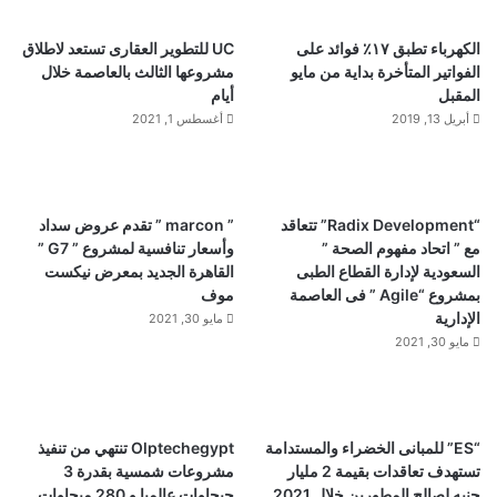
الكهرباء تطبق ١٧٪ فوائد على
UC للتطوير العقارى تستعد لاطلاق
الفواتير المتأخرة بداية من مايو
مشروعها الثالث بالعاصمة خلال
المقبل
أيام
أبريل 13, 2019
أغسطس 1, 2021
“Radix Development” تتعاقد
” marcon ” تقدم عروض سداد
مع ” اتحاد مفهوم الصحة ”
وأسعار تنافسية لمشروع ” G7 ”
السعودية لإدارة القطاع الطبى
القاهرة الجديد بمعرض نيكست
بمشروع “Agile ” فى العاصمة
موف
الإدارية
مايو 30, 2021
مايو 30, 2021
“ES” للمبانى الخضراء والمستدامة
Olptechegypt تنتهي من تنفيذ
تستهدف تعاقدات بقيمة 2 مليار
مشروعات شمسية بقدرة 3
جنيه لصالح المطورين خلال 2021
جيجاوات عالميا و 280 ميجاوات