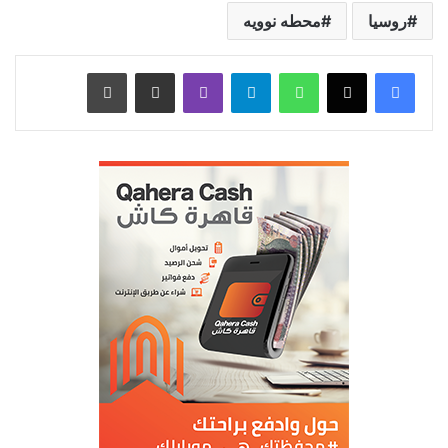
روسيا
محطه نوويه
واتساب
تيلقرام
ڤايبر
مشاركة عبر البريد
طباعة