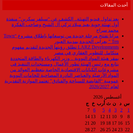
أحدث المقالات
بعد تداول فيديو التهنئة.. الكشف عن “سيلفر سكرين” منفذة
أول تهنئة جوية بعيد ميلاد تركي آل الشيخ وصاحب الفكرة
محمد سراج
مزايا تفتتح مرحلة جديدة من توسعاتها بإطلاق مشروع “Town
Ten ” بعرابى الجديدة بمدينة العبور
LARZ Developments تطلق رؤيتها الجديدة لتقديم مفهوم
متكامل للتطوير العقاري في مصر
بمقر هيئة المواد النووية .. وزير الكهرباء والطاقة المتجددة
يتابع مع رئيس الهيئة تطور الأعمال ومستجدات التنفيذ فى
مشروعات الكيانات الاقتصادية الخاصة بتعظيم العوائد من
المواد الأرضيّة والعناصر النادرة المصاحبة للخامات النووية
عمومية “القابضة للسياحة والفنادق” تعتمد الموازنة التقديرية
لعام 2026/2027
أغسطس 2026
س
د
ن
ث
أرب
خ
ج
7
6
5
4
3
2
1
14
13
12
11
10
9
8
21
20
19
18
17
16
15
28
27
26
25
24
23
22