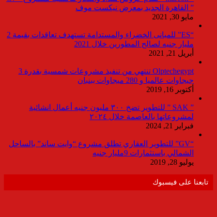
” القاهرة الجديد بمعرض نيكست موف
مايو 30, 2021
“ES” للمبانى الخضراء والمستدامة تستهدف تعاقدات بقيمة 2
مليار جنيه لصالح المطورين خلال 2021
أبريل 21, 2021
Olptechegypt تنتهي من تنفيذ مشروعات شمسية بقدرة 3
جيجاوات عالميا و 280 ميجاوات ببنبان
أكتوبر 16, 2019
” SAK ” للتطوير تضخ ٣٠٠ مليون جنيه أعمال انشائية
لمشروعاتها بالعاصمة خلال ٢٠٢٤
فبراير 21, 2024
“GV” للتطوير العقاري تطلق مشروع “وايت ساند” بالساحل
الشمالي باستثمارات 9مليار جنيه
يوليو 28, 2019
تابعنا على فيسبوك