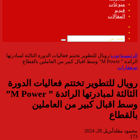
منوعات
فيديو
المقالات
فيسبوك
ملخص
الموقع
بحث
RSS
عن
الرئيسية
/
توب
/
رويال للتطوير تختتم فعاليات الدورة الثالثة لمبادرتها
الرائدة ” M Power” وسط اقبال كبير من العاملين بالقطاع
توب
عقارات
رويال للتطوير تختتم فعاليات الدورة
الثالثة لمبادرتها الرائدة ” M Power”
وسط اقبال كبير من العاملين
بالقطاع
محمود مقلد
أبريل 28, 2024
173