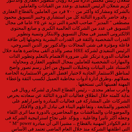
شعلان رئيس مجلس ادارة شركة رويال للتطوير العقارى والدكتور
كريم شعلان الرئيس التنفيذى ،وعدد من القيادات والعاملين
بالشركة ومشاركة وأكثر من ٧٠٠ فرد من العاملين بالقطاع العقارى
، وقد حاضر بالدورة الثالثة كل من استشاري وخبير التسويق محمود
مصطفى ” المدير ” صاحب الخبرة التى تزيد عن ٢٥ عاما فى مجال
التسويق فى عدد من الشركات العالمية الكبرى و صانع المحتوى
الالكترونى المميز فى مجال التسويق والابتكار وتنمية وتطوير
القدرات الشخصية والثقة فى القدرات البشرية وتحويلها إلى طاقة
فاعلة ومؤثرة فى شتى المجالات ،والدكتور نور الدين السروجي،
الرئيس التنفيذي لشركة HRE مصر والذى ألقى محاضرة هامة خلال
فعاليات الدورة ترتكز على ضرورة الاهتمام بالتعلم وتطوير الذات
والمهارات الشخصية للعاملين بمجال التطوير العقارى ومحاولة
الاستناد على البيانات وتحليلات السوق من اجل رسم تصور واضح
لمناطق الاستثمار الجاذبة لاختيار افضل الفرص الاستثمارية الخاصة
بعملائهم ،وطرق ادارة أدوات مخاطبة العميل لكسب الثقة وإعطاء
المهنة أهميتها التى تستحقها .
وأعرب ساهر مجدى – رئيس القطاع التجارى لشركة رويال فى
بداية كلمته خلال انطلاق فعاليات الدورة الثالثة عن سعادته بحرص
الشركات على المشاركة فى فعاليات المبادرة واصراراهم على
الحضور والمتابعة ، وتفاعلهم البناء فى تبادل الرؤى والأفكار
والموضوعات والمناقشات مع المحاضرين بالدورة مما اثرى اللقاء
وجعله أكثر تأثيرا وفاعلية ، ويؤكد على نجاح استراتيجية الشركة فى
دعم الكوادر المهنية بالقطاع .، مشيرا الى أن مبادرة M” power ”
التى اطلقتها الشركة منذ خلال العام الماضى تعتمد فى الأساس