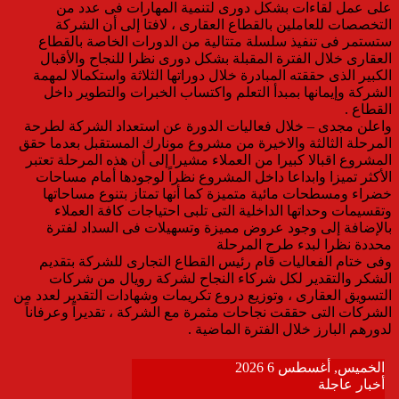
على عمل لقاءات بشكل دورى لتنمية المهارات فى عدد من
التخصصات للعاملين بالقطاع العقارى ، لافتا إلى أن الشركة
ستستمر فى تنفيذ سلسلة متتالية من الدورات الخاصة بالقطاع
العقارى خلال الفترة المقبلة بشكل دورى نظرا للنجاح والأقبال
الكبير الذى حققته المبادرة خلال دوراتها الثلاثة واستكمالا لمهمة
الشركة وإيمانها بمبدأ التعلم واكتساب الخبرات والتطوير داخل
القطاع .
واعلن مجدى – خلال فعاليات الدورة عن استعداد الشركة لطرحة
المرحلة الثالثة والاخيرة من مشروع مونارك المستقبل بعدما حقق
المشروع اقبالا كبيرا من العملاء مشيرا إلى أن هذه المرحلة تعتبر
الأكثر تميزا وابداعا داخل المشروع نظراً لوجودها أمام مساحات
خضراء ومسطحات مائية متميزة كما أنها تمتاز بتنوع مساحاتها
وتقسيمات وحداتها الداخلية التى تلبى احتياجات كافة العملاء
بالإضافة إلى وجود عروض مميزة وتسهيلات فى السداد لفترة
محددة نظرا لبدء طرح المرحلة
وفى ختام الفعاليات قام رئيس القطاع التجارى للشركة بتقديم
الشكر والتقدير لكل شركاء النجاح لشركة رويال من شركات
التسويق العقارى ، وتوزيع دروع تكريمات وشهادات التقدير لعدد من
الشركات التى حققت نجاحات مثمرة مع الشركة ، تقديراً وعرفاناً
لدورهم البارز خلال الفترة الماضية .