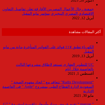
أكتوبر 20, 2025
جمعية رجال الأعمال المصريين الأفارقة تعلن تفاصيل التعاون
الاقتصادي المصري النيجيري بمؤتمر مايو المقبل
أبريل 12, 2022
أكثر المقالات مشاهدة
الكهرباء تطبق ١٧٪ فوائد على الفواتير المتأخرة بداية من مايو
المقبل
أبريل 13, 2019
UC للتطوير العقارى تستعد لاطلاق مشروعها الثالث
بالعاصمة خلال أيام
أغسطس 1, 2021
“Radix Development” تتعاقد مع ” اتحاد مفهوم الصحة ”
السعودية لإدارة القطاع الطبى بمشروع “Agile ” فى العاصمة
الإدارية
مايو 30, 2021
” marcon ” تقدم عروض سداد وأسعار تنافسية لمشروع ” G7