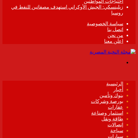
احتياجات المواطنين
زيلينسكي: الجيش الأوكراني استهدف مصفاتين للنفط في
روسيا
سياسة الخصوصية
اتصل بنا
من نحن
اعلن معنا
القائمة
الرئيسية
أخبار
بنوك وتأمين
بورصة وشركات
عقارات
استثمار وصناعة
طاقة ونقل
إتصالات
سياحة
سيارات