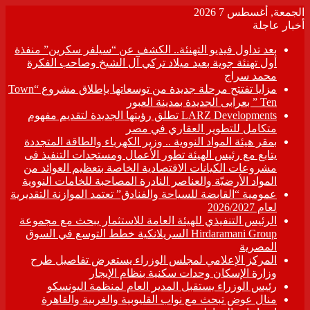
الجمعة, أغسطس 7 2026
أخبار عاجلة
بعد تداول فيديو التهنئة.. الكشف عن “سيلفر سكرين” منفذة
أول تهنئة جوية بعيد ميلاد تركي آل الشيخ وصاحب الفكرة
محمد سراج
مزايا تفتتح مرحلة جديدة من توسعاتها بإطلاق مشروع “Town
Ten ” بعرابى الجديدة بمدينة العبور
LARZ Developments تطلق رؤيتها الجديدة لتقديم مفهوم
متكامل للتطوير العقاري في مصر
بمقر هيئة المواد النووية .. وزير الكهرباء والطاقة المتجددة
يتابع مع رئيس الهيئة تطور الأعمال ومستجدات التنفيذ فى
مشروعات الكيانات الاقتصادية الخاصة بتعظيم العوائد من
المواد الأرضيّة والعناصر النادرة المصاحبة للخامات النووية
عمومية “القابضة للسياحة والفنادق” تعتمد الموازنة التقديرية
لعام 2026/2027
الرئيس التنفيذي للهيئة العامة للاستثمار يبحث مع مجموعة
Hirdaramani Group السريلانكية خطط التوسع في السوق
المصرية
المركز الإعلامي لمجلس الوزراء يستعرض تفاصيل طرح
وزارة الإسكان وحدات سكنية بنظام الإيجار
رئيس الوزراء يستقبل المدير العام لمنظمة اليونسكو
منال عوض تبحث مع نواب القليوبية والغربية والقاهرة