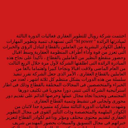
اختتمت شركة رويال للتطوير العقارى فعاليات الدورة الثالثة
لمبادرتها الرائدة ” M power” التى تستهدف تنمية وتطوير المهارات
وتأهيل الكوادر البشرية من العاملين بالقطاع لتبادل الرؤى والخبرات
التى تعزز من قوة وأداء أطراف المنظومة العقارية وسط اقبال
وحضور منقطع النظير من العاملين بالقطاع ، تأكيداً على نجاح هذه
المبادرة الرائدة التى اطلقتها الشركة لأول مرة خلال الربع الثالث
من العام الماضى ولاقت اقبالا ونجاحا كبيرا واهتماما بالغاً من
العاملين بالقطاع العقارى ، الأمر الذى جعل الشركة تقرر تنفيذ
سلسلة من هذه الدورات بشكل منتظم كل ثلاثة اشهر ، لعدد من
الخبراء والمتخصصين فى المجالات المختلفة بالقطاع وذلك فى اطار
استراتيجية الشركة التى تتبنى دورا محوريا فى تكثيف دورها
المجتمعى وتحديدا تجاه مجال عملها وحرصها الدائم على تقديم دور
محورى وايجابى فى تنشيط وتنمية القطاع العقارى .
وشهدت فعاليات الدورة الثالثة مشاركة متميزة جدا لاثنان من
الكوادر الملهمة والمتخصصة وذات التأثير القوى فى مجال التطوير
العقارى لتقديم محتوى مختلف ومؤثر وداعم لكوادر القطاع لتعزيز
خبراتهم فى مجال التسويق والمبيعات بحضور المهندس شريف