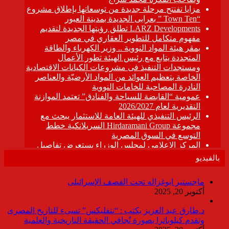
بالفيديو
ماجستير ابوغزاله تحت القصف الإسرائيلى
أكتوبر 20, 2025
د.طارق عبد العزيز يكتب : “نتفليكس” تسىء للتاريخ المصرى
وتقدم كيلوباترا بصورة تُجافي الحقيقة التاريخية والعلمية