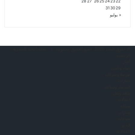
28
27
26
25
24
23
22
31
30
29
« يوليو
© حقوق النشر 2026، جميع الحقوق محفوظة |
مجلة النخبة المصرية
الرئيسية
أخبار
بنوك وتأمين
بورصة وشركات
عقارات
استثمار وصناعة
طاقة ونقل
إتصالات
سياحة
سيارات
منوعات
فيديو
المقالات