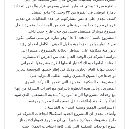
بالفترة من ١٦ وحتى ١٨ مايو المقبل ومعرض قرار والمقرر انعقادة
بامارة ابوظبى فى الفترة من ٢٣ وحتى ٢٥ مايو المقبل .
كشف مجدى على هامش مشاركتهم فى هذه الفعاليات عن تقديم
عروض مميزة جدا وحصرية على عدد من الوحدات المتميزة داخل
مشروع مونارك مستقبل سيتى من خلال طرح جديد داخل
المشروع باسم ” loft house ” وهو عبارة عن مبنى سكنى مكون
من ٤ ادوار بواجهات زجاجية بطول المبنى بالكامل لضمان رؤية
بانورامية متكاملة على المناظر الخلابة بالمشروع ، مشيرا إلى
دراسة الشركة فى الوقت الحال لعدد من الفرص الاستثمارية
المتاحة أمامها ، وذلك لاختيار افضلها لطرح مشروعها العمرانى
الجديد بنهاية العام الجاري، وذلك في إطار خطتها التوسعية لتعزيز
تواجدها في السوق المصري وتلبية الطلب المتزايد على
المشروعات السكنية المتميزة التى تقدمها الشركة بالسوق
المصرى ، وتأتي هذه الخطوة بالتزامن مع اقتراب الشركة من إنهاء
بيع وحدات مشروعها الرائد “مونارك” بمدينة المستقبل، الذي شهد
إقبالًا واسعًا منذ إطلاقه بفضل تصميماته العصرية وموقعه
الاستراتيجي المميز ونسبة انشاءاته القياسية .
وأضاف مجدى ان المشروع الجديد استكمالا لنجاحات الشركة فى
طرح مشروعات مبتكرة مشيرا الى ان مشروع «مونارك» يمتاز
بتنوع الوحدات السكنية التي تلبى كافة احتياجات العملاء حيث