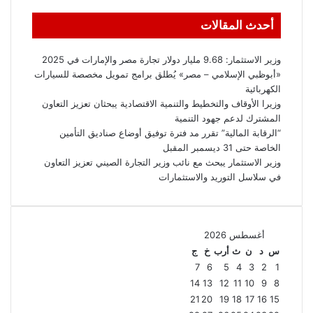
أحدث المقالات
وزير الاستثمار: 9.68 مليار دولار تجارة مصر والإمارات في 2025
«أبوظبي الإسلامي – مصر» يُطلق برامج تمويل مخصصة للسيارات
الكهربائية
وزيرا الأوقاف والتخطيط والتنمية الاقتصادية يبحثان تعزيز التعاون
المشترك لدعم جهود التنمية
“الرقابة المالية” تقرر مد فترة توفيق أوضاع صناديق التأمين
الخاصة حتى 31 ديسمبر المقبل
وزير الاستثمار يبحث مع نائب وزير التجارة الصيني تعزيز التعاون
في سلاسل التوريد والاستثمارات
أغسطس 2026
س
د
ن
ث
أرب
خ
ج
7
6
5
4
3
2
1
14
13
12
11
10
9
8
21
20
19
18
17
16
15