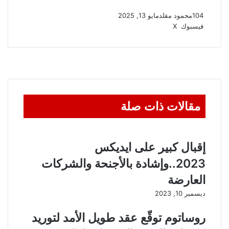
104
محمود مقلد
مايو 13, 2025
ڤايبر
واتساب
تيلقرام
طباعة
مشاركة
فيسبوك
‫X
عبر
البريد
مقالات ذات صلة
إقبال كبير على ايديكس
2023..وإشادة بالأجنحة والشركات
العارضة
ديسمبر 10, 2023
روساتوم توقّع عقد طويل الأمد لتوريد