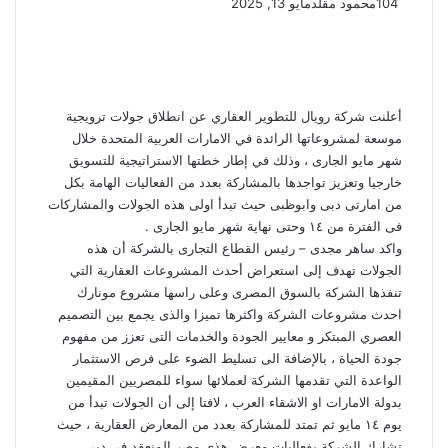
104
محمود مقلد
مايو 13, 2025
أعلنت شركة رويال للتطوير العقاري عن انطلاق جولات ترويجية
موسعة لمشروعاتها الرائدة في الامارات العربية المتحدة خلال
شهر مايو الجارى ، وذلك في إطار خطتها الاستراتيجية للتسويق
خارجيا وتعزيز تواجدها بالمشاركة بعدد من الفعاليات الهامة بكل
من امارتى دبى وابوظبى حيث تبدأ اولى هذه الجولات والمشاركات
فى الفترة من ١٤ وحتى نهاية شهر مايو الجارى .
واكد ساهر مجدى – رئيس القطاع التجارى بالشركة أن هذه
الجولات تهدف إلى استعراض أحدث المشروعات العقارية التي
تنفذها الشركة بالسوق المصرى وعلى راسها مشروع مونارك
احدث مشروعات الشركة واكثرها تميزا والذى يجمع بين التصميم
العصري المبتكر و معايير الجودة والخدمات التى تعزز من مفهوم
جودة الحياة ، بالإضافة الى تسليط الضوء على فرص الاستثمار
الواعدة التي تقدمها الشركة لعملائها سواء للمصريين المقيمين
بدولة الامارات او الاشقاء العرب ، لافتا إلى أن الجولات تبدأ من
يوم ١٤ مايو ثم تمتد للمشاركة بعدد من المعارض العقارية ، حيث
تشارك الشركة بفعاليات معرض هذى مصر المنعقد فى دبى