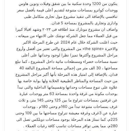
يتكون من 1200 وحدة سكنية ما بين شقق وفيلات وتوين هاوس
ووحدات كواترو بمساحات متنوعة لتقديم أعلى قيمة بأفضل سعر
تنافسي بالإضافة الى تنفيذ مشروع مول تجارى متكامل طبى
وادارى وتجارى بالمشروع بمساحة 5 فدان.
واضاف ان مشروع مونارك منذ اطلاقه فى ٢٠٢٣ وشهد اقبالا كبيرا
من قبل العملاء مما جعل الشركة توشك على الانتهاء من مبيعاته ،
حيث اعلنت الشركة خلال عام 2024 عن طرح المرحلة الاكبر
والاخيرة «the spine» من المشروع والتى تعتبر من أفضل وأروع
مراحل المشروع وأكثرها تميزا نظرا لوجود وحداتها على أعلى
نسبة مساحات خضراء ومسطحات مائية داخل المشروع ، كما تبلغ
مساحتها ، 30 الف متر من إجمالي مساحة المشروع البالغة 40
فدان، بالإضافة إلى امتياز هذه المرحلة بأنها أكبر مراحل المشروع
من حيث المساحة والمناظر الطبيعية الخلابة ولها بوابة خاصة بها
علاوة على تنوع مساحات وحداتها وتقسيماتها الداخلية والتى تبدأ
بوحدات مكونة من غرفة واحدة بمساحة 63 متر ووحدات عبارة
عن غرفتين بمساحات تتراوح ما بين 125 وحتى 145 متر، و ثلاث
غرف بمساحات متنوعة تبدأ من 160م وحتى 180م ، ووحدات
عبارة عن 3غرف وغرفة معيشة تتراوح مساحتها ما بين 109 وحتى
225م، كما تمتاز هذه المرحلة بوجود مساحات دوبلكس تصل الى
280م، مما يعنى توافر مساحات تناسب كافة رغبات العملاء .