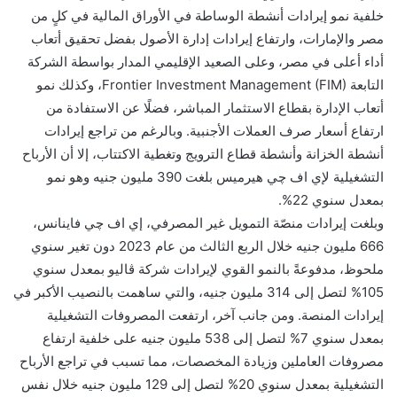
خلفية نمو إيرادات أنشطة الوساطة في الأوراق المالية في كلٍ من
مصر والإمارات، وارتفاع إيرادات إدارة الأصول بفضل تحقيق أتعاب
أداء أعلى في مصر، وعلى الصعيد الإقليمي المدار بواسطة الشركة
التابعة Frontier Investment Management (FIM)، وكذلك نمو
أتعاب الإدارة بقطاع الاستثمار المباشر، فضلًا عن الاستفادة من
ارتفاع أسعار صرف العملات الأجنبية. وبالرغم من تراجع إيرادات
أنشطة الخزانة وأنشطة قطاع الترويج وتغطية الاكتتاب، إلا أن الأرباح
التشغيلية لإي اف چي هيرميس بلغت 390 مليون جنيه وهو نمو
بمعدل سنوي 22%.
وبلغت إيرادات منصّة التمويل غير المصرفي، إي اف چي فاينانس،
666 مليون جنيه خلال الربع الثالث من عام 2023 دون تغير سنوي
ملحوظ، مدفوعةً بالنمو القوي لإيرادات شركة ڤاليو بمعدل سنوي
105% لتصل إلى 314 مليون جنيه، والتي ساهمت بالنصيب الأكبر في
إيرادات المنصة. ومن جانب آخر، ارتفعت المصروفات التشغيلية
بمعدل سنوي 7% لتصل إلى 538 مليون جنيه على خلفية ارتفاع
مصروفات العاملين وزيادة المخصصات، مما تسبب في تراجع الأرباح
التشغيلية بمعدل سنوي 20% لتصل إلى 129 مليون جنيه خلال نفس