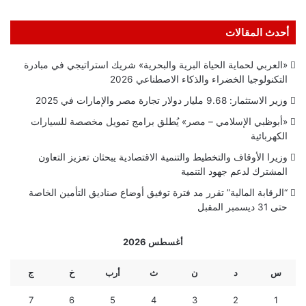
أحدث المقالات
«العربي لحماية الحياة البرية والبحرية» شريك استراتيجي في مبادرة
التكنولوجيا الخضراء والذكاء الاصطناعي 2026
وزير الاستثمار: 9.68 مليار دولار تجارة مصر والإمارات في 2025
«أبوظبي الإسلامي – مصر» يُطلق برامج تمويل مخصصة للسيارات
الكهربائية
وزيرا الأوقاف والتخطيط والتنمية الاقتصادية يبحثان تعزيز التعاون
المشترك لدعم جهود التنمية
“الرقابة المالية” تقرر مد فترة توفيق أوضاع صناديق التأمين الخاصة
حتى 31 ديسمبر المقبل
أغسطس 2026
س
د
ن
ث
أرب
خ
ج
7
6
5
4
3
2
1