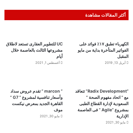
أكثر المقالات مشاهدة
الكهرباء تطبق ١٧٪ فوائد على
UC للتطوير العقارى تستعد لاطلاق
الفواتير المتأخرة بداية من مايو
مشروعها الثالث بالعاصمة خلال
المقبل
أيام
أبريل 13, 2019
أغسطس 1, 2021
“Radix Development” تتعاقد
” marcon ” تقدم عروض سداد
مع ” اتحاد مفهوم الصحة ”
وأسعار تنافسية لمشروع ” G7 ”
السعودية لإدارة القطاع الطبى
القاهرة الجديد بمعرض نيكست
بمشروع “Agile ” فى العاصمة
موف
الإدارية
مايو 30, 2021
مايو 30, 2021