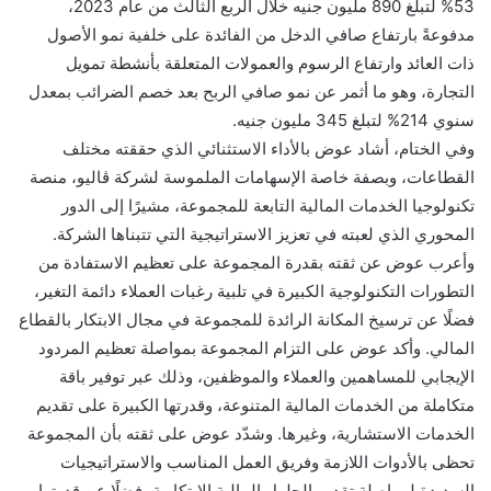
53% لتبلغ 890 مليون جنيه خلال الربع الثالث من عام 2023،
مدفوعةً بارتفاع صافي الدخل من الفائدة على خلفية نمو الأصول
ذات العائد وارتفاع الرسوم والعمولات المتعلقة بأنشطة تمويل
التجارة، وهو ما أثمر عن نمو صافي الربح بعد خصم الضرائب بمعدل
سنوي 214% لتبلغ 345 مليون جنيه.
وفي الختام، أشاد عوض بالأداء الاستثنائي الذي حققته مختلف
القطاعات، وبصفة خاصة الإسهامات الملموسة لشركة ڤاليو، منصة
تكنولوجيا الخدمات المالية التابعة للمجموعة، مشيرًا إلى الدور
المحوري الذي لعبته في تعزيز الاستراتيجية التي تتبناها الشركة.
وأعرب عوض عن ثقته بقدرة المجموعة على تعظيم الاستفادة من
التطورات التكنولوجية الكبيرة في تلبية رغبات العملاء دائمة التغير،
فضلًا عن ترسيخ المكانة الرائدة للمجموعة في مجال الابتكار بالقطاع
المالي. وأكد عوض على التزام المجموعة بمواصلة تعظيم المردود
الإيجابي للمساهمين والعملاء والموظفين، وذلك عبر توفير باقة
متكاملة من الخدمات المالية المتنوعة، وقدرتها الكبيرة على تقديم
الخدمات الاستشارية، وغيرها. وشدّد عوض على ثقته بأن المجموعة
تحظى بالأدوات اللازمة وفريق العمل المناسب والاستراتيجيات
السديدة لمواصلة تقديم الحلول المالية الابتكارية، فضلًا عن قدرتها