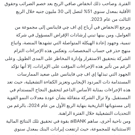
الفترة. وصاحب ذلك انخفاض صافي الربح بعد خصم الضرائب وحقوق
الأقلية بمعدل سنوي 51% لتصل إلى 30 مليون جنيه خلال الربع
الثالث من عام 2023.
ويرجع الانخفاض في أرباح إي اف چي فاينانس إلى مجموعة من
العوامل، ومن بينها تبني إرشادات الإقراض المسؤول في شركة
تنمية، وجهود إعادة الهيكلة المتواصلة التي تشهدها المنصة، واتباع
منهج حذر في حساب المخصصات. وتعكس هذه الإجراءات التزام
الشركة بتحقيق الاستقرار وإدارة المخاطر على المدى الطويل. وعلى
الرغم من تأثير هذه الإجراءات المؤقت على الإيرادات، إلا أنها تؤكد
الجهود التي تبذلها إي اف چي فاينانس على صعيد الممارسات
المستدامة ذات المردود الإيجابي وتعزيز الكفاءة التشغيلية، حيث تعد
هذه الإجراءات بمثابة الأساس الداعم لتحقيق النجاح المستدام في
المستقبل. ولا تزال الشركة متفائلة بشأن عودة معدلات النمو القوية
إلى مستوياتها التاريخية بنهاية الربع الأول من عام 2024، بالرغم من
التحديات التشغيلية خلال الفترة الراهنة.
ومن ناحية أخرى، ساهم aiBANK بقوة في تحقيق تلك النتائج المالية
الاستثنائية للمجموعة، حيث ارتفعت إيرادات البنك بمعدل سنوي