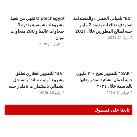
“ES” للمبانى الخضراء والمستدامة
Olptechegypt تنتهي من تنفيذ
تستهدف تعاقدات بقيمة 2 مليار
مشروعات شمسية بقدرة 3
جنيه لصالح المطورين خلال 2021
جيجاوات عالميا و 280 ميجاوات
ببنبان
أبريل 21, 2021
أكتوبر 16, 2019
” SAK ” للتطوير تضخ ٣٠٠ مليون
“GV” للتطوير العقاري تطلق
جنيه أعمال انشائية لمشروعاتها
مشروع “وايت ساند” بالساحل
بالعاصمة خلال ٢٠٢٤
الشمالي باستثمارات 9مليار جنيه
فبراير 21, 2024
يوليو 28, 2019
تابعنا على فيسبوك