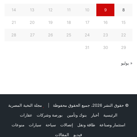
14
13
12
11
10
9
8
21
20
19
18
17
16
15
28
27
26
25
24
23
22
31
30
29
« يوليو
© حقوق النشر 2026، جميع الحقوق محفوظة |
مجلة النخبة المصرية
الرئيسية
أخبار
بنوك وتأمين
بورصة وشركات
عقارات
استثمار وصناعة
طاقة ونقل
إتصالات
سياحة
سيارات
منوعات
فيديو
المقالات