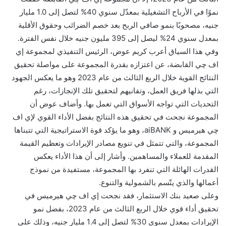
نموًا في الأرباح التشغيلية بمعدّل سنوي 40% لتصل إلى 1.0 مليار
جنيه، مصحوبًا بنمو صافي الربح بعد خصم الضرائب وحقوق الأقلية
بمعدل سنوي 24% ليصل إلى 395 مليون جنيه خلال نفس الفترة.
وفي هذا السياق أعرب كريم عوض، الرئيس التنفيذي لمجموعة إي
اف چي القابضة، عن اعتزازه بقدرة المجموعة على مواصلة تحقيق
النتائج القوية خلال الربع الثالث من عام 2023 وهو ما يعكس الجهود
التي بذلها فريق العمل، وتفانيهم لتحقيق تلك الإنجازات، رغم
التحديات التي تواجه الأسواق التي تعمل بها. وأضاف عوض أن
المجموعة نجحت في تحقيق هذه النتائج بفضل الأداء القوي لإي اف
چي هيرميس و aiBANK، وهو ما يؤكد قوة الاستراتيجية التي تتبناها
المجموعة، والتي تتمثل في تنويع مصادر الإيرادات وتعظيم القيمة
المقدمة للعملاء والمساهمين. وأشار إلى أن هذا الأداء يعكس
القدرات الهائلة التي تنفرد بها المجموعة، مستفيدة من نموذج
أعمالها والذي يتّسم بالشمولية والتنوع.
وعلى صعيد بنك الاستثمار، فقد نجحت إي اف چي هيرميس في
تحقيق أداء قوي خلال الربع الثالث من عام 2023، بفضل نمو
الإيرادات بمعدل سنوي 30% لتصل إلى 1.4 مليار جنيه، وذلك على