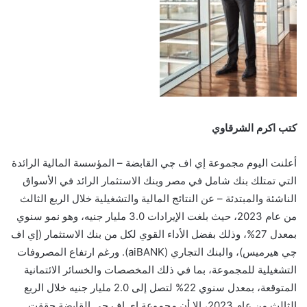
كتب اكرم الشرقاوي
أعلنت اليوم مجموعة إي اف چي القابضة – المؤسسة المالية الرائدة
التي تمتلك بنك شامل في مصر وبنك الاستثمار الرائد في الأسواق
الناشئة والمبتدئة – عن النتائج المالية والتشغيلية خلال الربع الثالث
من عام 2023، حيث بلغت الإيرادات 3.0 مليار جنيه، وهو نمو سنوي
بمعدل 27%، وذلك بفضل الأداء القوي لكل من بنك الاستثمار (إي اف
چي هيرميس)، والبنك التجاري (aiBANK). ورغم ارتفاع المصروفات
التشغيلية للمجموعة، بما في ذلك المخصصات والخسائر الائتمانية
المتوقعة، بمعدل سنوي 22% لتصل إلى 2.0 مليار جنيه خلال الربع
الثالث من عام 2023، إلا أن مجموعة إي اف چي القابضة حققت