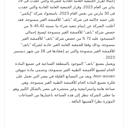
إعمالاً لقرار الجمعية العامة العادية للشركة والتي عقدت فى 29
يناير من العام 2023، وقرار الجمعية العامة العادية والتي عقدت
فى 30 مارس من نفس العام 2023، باستحواذ شركة “إيكمي”
على حصة حاكمة فى شركة “بانف” للأقمشة الغير منسوجة، فقد
أعلنت الشركة عن إتمام تنفيذ شراء ما نسبته 45.42 % من
حصص شركة “بانف” للأقمشة الغير منسوجة ليصبح إجمالي
المتسحوذ عليه 72 % من حصص شركة “بانف” للأقمشة الغير
منسوجة، وذلك وفقا للجمعية العامة الغير عادية لشركة “بانف”
للأقمشة الغير منسوجة والتي تم إنعقادها فى 28 من شهر ديسمبر
2023 .
ويعمل مصنع “بانف” الموجود بالمنطقة الصناعية في تصنيع المادة
الخام لتصنيع الأقمشة الطبية الغير منسوجة، وتسمى مادة ننووفن
Non-woven، ويعد من المصانع القليلة في مصر التي تعمل على
فكرة تصنيع المادة الخام للأقمشة الطبية الغير منسوجة، وهي
صناعة هامة واستراتيجية وغير منتشرة في مصر بالشكل الكبير وهو
ما جعلى الشركة تنظر إلى هذه الصناعة باعتبارها من الصناعات
المؤثرة نظرا لأهميتها البالغة .