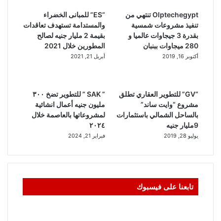
Olptechegypt تنتهي من
“ES” للمبانى الخضراء
تنفيذ مشروعات شمسية
والمستدامة تستهدف تعاقدات
بقدرة 3 جيجاوات عالميا و
بقيمة 2 مليار جنيه لصالح
280 ميجاوات ببنبان
المطورين خلال 2021
أكتوبر 16, 2019
أبريل 21, 2021
“GV” للتطوير العقاري تطلق
” SAK ” للتطوير تضخ ٣٠٠
مشروع “وايت ساند”
مليون جنيه أعمال انشائية
بالساحل الشمالي باستثمارات
لمشروعاتها بالعاصمة خلال
9مليار جنيه
٢٠٢٤
يوليو 28, 2019
فبراير 21, 2024
تابعنا على فيسبوك