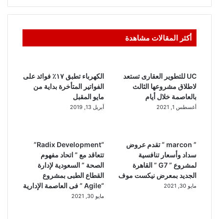
أكثر المقالات مشاهدة
UC للتطوير العقارى تستعد
الكهرباء تطبق ١٧٪ فوائد على
لاطلاق مشروعها الثالث
الفواتير المتأخرة بداية من
بالعاصمة خلال أيام
مايو المقبل
أغسطس 1, 2021
أبريل 13, 2019
” marcon ” تقدم عروض
“Radix Development”
سداد وأسعار تنافسية
تتعاقد مع ” اتحاد مفهوم
لمشروع ” G7 ” القاهرة
الصحة ” السعودية لإدارة
الجديد بمعرض نيكست موف
القطاع الطبى بمشروع
“Agile ” فى العاصمة الإدارية
مايو 30, 2021
مايو 30, 2021