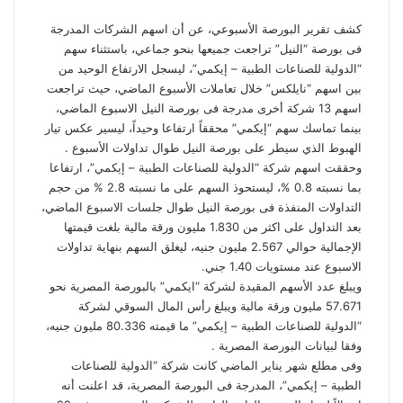
كشف تقرير البورصة الأسبوعي، عن أن اسهم الشركات المدرجة
فى بورصة “النيل” تراجعت جميعها بنحو جماعي، باستثناء سهم
“الدولية للصناعات الطبية – إيكمي”، ليسجل الارتفاع الوحيد من
بين اسهم “نايلكس” خلال تعاملات الأسبوع الماضي، حيث تراجعت
اسهم 13 شركة أخرى مدرجة فى بورصة النيل الاسبوع الماضي،
بينما تماسك سهم “إيكمي” محققاً ارتفاعا وحيداً، ليسير عكس تيار
الهبوط الذي سيطر على بورصة النيل طوال تداولات الأسبوع .
وحققت اسهم شركة “الدولية للصناعات الطبية – إيكمي”، ارتفاعا
بما نسبته 0.8 %، ليستحوذ السهم على ما نسبته 2.8 % من حجم
التداولات المنفذة فى بورصة النيل طوال جلسات الاسبوع الماضي،
بعد التداول على اكثر من 1.830 مليون ورقة مالية بلغت قيمتها
الإجمالية حوالي 2.567 مليون جنيه، ليغلق السهم بنهاية تداولات
الاسبوع عند مستويات 1.40 جني.
ويبلغ عدد الأسهم المقيدة لشركة “ايكمي” بالبورصة المصرية نحو
57.671 مليون ورقة مالية ويبلغ رأس المال السوقي لشركة
“الدولية للصناعات الطبية – إيكمي” ما قيمته 80.336 مليون جنيه،
وفقا لبيانات البورصة المصرية .
وفى مطلع شهر يناير الماضي كانت شركة “الدولية للصناعات
الطبية – إيكمي”، المدرجة فى البورصة المصرية، قد اعلنت أنه