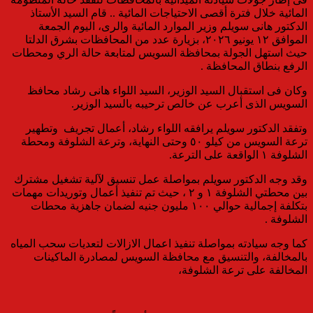
المائية خلال فترة أقصى الاحتياجات المائية .. قام السيد الأستاذ
الدكتور هانى سويلم وزير الموارد المائية والرى، اليوم الجمعة
الموافق ١٢ يونيو ٢٠٢٦، بزيارة عدد من المحافظات بشرق الدلتا
حيث استهل الجولة بمحافظة السويس لمتابعة حالة الري ومحطات
الرفع بنطاق المحافظة .
وكان فى استقبال السيد الوزير، السيد اللواء هانى رشاد محافظ
السويس الذى أعرب عن خالص ترحيبه بالسيد الوزير.
وتفقد الدكتور سويلم يرافقه اللواء رشاد، أعمال تجريف وتطهير
ترعة السويس من كيلو ٥٠ وحتى النهاية، وترعة الشلوفة ومحطة
الشلوفة ١ الواقعة على الترعة.
وقد وجه الدكتور سويلم بمواصلة عمل تنسيق لآلية تشغيل مشترك
بين محطتي الشلوفة ١ و ٢ ، حيث تم تنفيذ أعمال وتوريدات مهمات
بتكلفة إجمالية حوالي ١٠٠ مليون جنيه لضمان جاهزية محطات
الشلوفة .
كما وجه سيادته بمواصلة تنفيذ اعمال الازالات لتعديات سحب المياه
بالمخالفة، والتنسيق مع محافظة السويس لمصادرة الماكينات
المخالفة على ترعة الشلوفة،