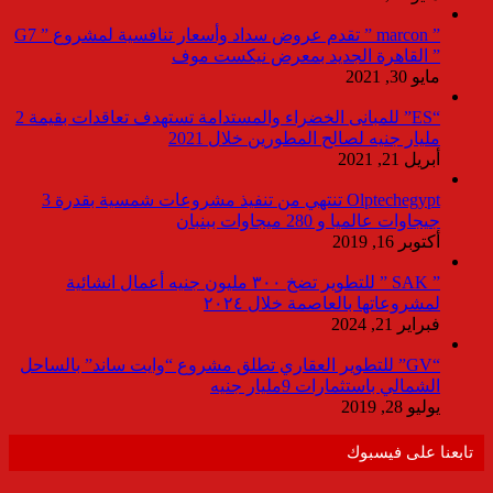
” marcon ” تقدم عروض سداد وأسعار تنافسية لمشروع ” G7
” القاهرة الجديد بمعرض نيكست موف
مايو 30, 2021
“ES” للمبانى الخضراء والمستدامة تستهدف تعاقدات بقيمة 2
مليار جنيه لصالح المطورين خلال 2021
أبريل 21, 2021
Olptechegypt تنتهي من تنفيذ مشروعات شمسية بقدرة 3
جيجاوات عالميا و 280 ميجاوات ببنبان
أكتوبر 16, 2019
” SAK ” للتطوير تضخ ٣٠٠ مليون جنيه أعمال انشائية
لمشروعاتها بالعاصمة خلال ٢٠٢٤
فبراير 21, 2024
“GV” للتطوير العقاري تطلق مشروع “وايت ساند” بالساحل
الشمالي باستثمارات 9مليار جنيه
يوليو 28, 2019
تابعنا على فيسبوك