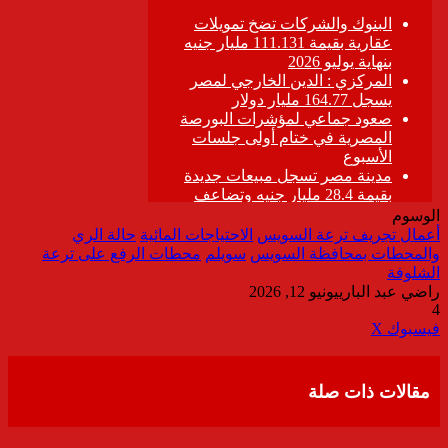
الوسوم
أعمال تجريف ترعة السويس
الاحتياجات المائية
حالة الري
والمحطات بمحافظة السويس
سويلم
محطات الرفع على ترعة
الشلوفة
راضي عبد الباري
يونيو 12, 2026
4
ڤايبر
طباعة
تيلقرام
واتساب
مشاركة
فيسبوك
‫X
عبر
البريد
مقالات ذات صلة