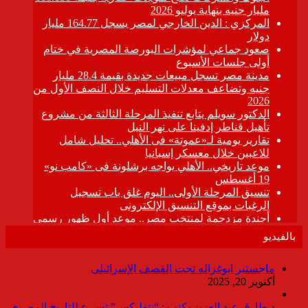
بالفيديو
ماجستير ابوغزاله تحت القصف الإسرائيلى
أكتوبر 20, 2025
د.طارق عبد العزيز يكتب : “نتفليكس” تسىء للتاريخ المصرى