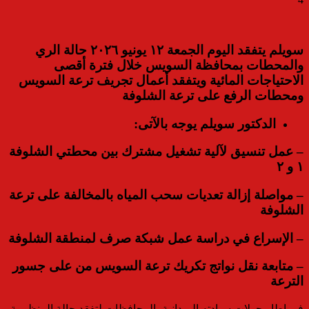
سويلم يتفقد اليوم الجمعة ١٢ يونيو ٢٠٢٦ حالة الري
والمحطات بمحافظة السويس خلال فترة أقصى
الاحتياجات المائية ويتفقد أعمال تجريف ترعة السويس
ومحطات الرفع على ترعة الشلوفة
الدكتور سويلم يوجه بالآتى:
– عمل تنسيق لآلية تشغيل مشترك بين محطتي الشلوفة
١ و ٢
– مواصلة إزالة تعديات سحب المياه بالمخالفة على ترعة
الشلوفة
– الإسراع في دراسة عمل شبكة صرف لمنطقة الشلوفة
– متابعة نقل نواتج تكريك ترعة السويس من على جسور
الترعة
فى إطار جولات سيادته الميدانية بالمحافظات لتفقد حالة المنظومة