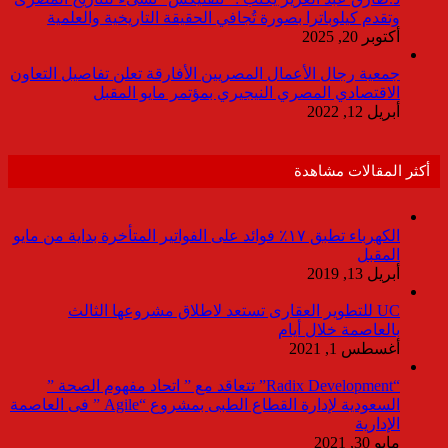
وتقدم كيلوباترا بصورة تُجافي الحقيقة التاريخية والعلمية
أكتوبر 20, 2025
جمعية رجال الأعمال المصريين الأفارقة تعلن تفاصيل التعاون
الاقتصادي المصري النيجيري بمؤتمر مايو المقبل
أبريل 12, 2022
أكثر المقالات مشاهدة
الكهرباء تطبق ١٧٪ فوائد على الفواتير المتأخرة بداية من مايو
المقبل
أبريل 13, 2019
UC للتطوير العقارى تستعد لاطلاق مشروعها الثالث
بالعاصمة خلال أيام
أغسطس 1, 2021
“Radix Development” تتعاقد مع ” اتحاد مفهوم الصحة ”
السعودية لإدارة القطاع الطبى بمشروع “Agile ” فى العاصمة
الإدارية
مايو 30, 2021