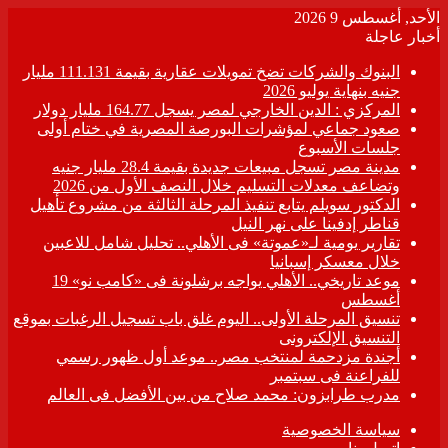
الأحد, أغسطس 9 2026
أخبار عاجلة
البنوك والشركات تضخ تمويلات عقارية بقيمة 111.131 مليار
جنيه بنهاية يوليو 2026
المركزي : الدين الخارجي لمصر يسجل 164.77 مليار دولار
صعود جماعي لمؤشرات البورصة المصرية في ختام أولى
جلسات الأسبوع
مدينة مصر تسجل مبيعات جديدة بقيمة 28.4 مليار جنيه
وتضاعف معدلات التسليم خلال النصف الأول من 2026
الدكتور سويلم يتابع تنفيذ المرحلة الثالثة من مشروع تأهيل
قناطر إدفينا على نهر النيل
تقارير يومية لـ«عموتة» فى الأهلي.. تحليل شامل للاعبين
خلال معسكر إسبانيا
موعد تاريخي.. الأهلي يواجه برشلونة فى «كامب نو» 19
أغسطس
تنسيق المرحلة الأولى.. اليوم غلق باب تسجيل الرغبات بموقع
التنسيق الإلكترونى
أجندة مزدحمة لمنتخب مصر.. موعد أول ظهور رسمي
للفراعنة فى سبتمبر
مدرب طرابزون: محمد صلاح من بين الأفضل فى العالم
سياسة الخصوصية