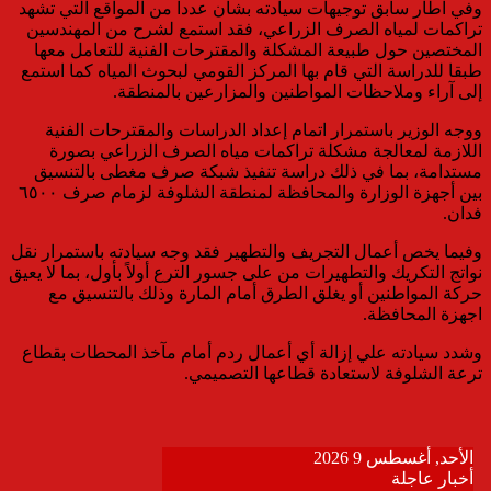
وفي اطار سابق توجيهات سيادته بشأن عدداً من المواقع التي تشهد
تراكمات لمياه الصرف الزراعي، فقد استمع لشرح من المهندسين
المختصين حول طبيعة المشكلة والمقترحات الفنية للتعامل معها
طبقا للدراسة التي قام بها المركز القومي لبحوث المياه كما استمع
إلى آراء وملاحظات المواطنين والمزارعين بالمنطقة.
ووجه الوزير باستمرار اتمام إعداد الدراسات والمقترحات الفنية
اللازمة لمعالجة مشكلة تراكمات مياه الصرف الزراعي بصورة
مستدامة، بما في ذلك دراسة تنفيذ شبكة صرف مغطى بالتنسيق
بين أجهزة الوزارة والمحافظة لمنطقة الشلوفة لزمام صرف ٦٥٠٠
فدان.
وفيما يخص أعمال التجريف والتطهير فقد وجه سيادته باستمرار نقل
نواتج التكريك والتطهيرات من على جسور الترع أولاً بأول، بما لا يعيق
حركة المواطنين أو يغلق الطرق أمام المارة وذلك بالتنسيق مع
اجهزة المحافظة.
وشدد سيادته علي إزالة أي أعمال ردم أمام مآخذ المحطات بقطاع
ترعة الشلوفة لاستعادة قطاعها التصميمي.