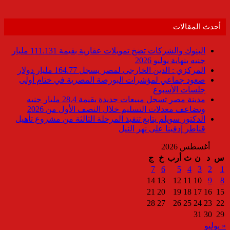
أحدث المقالات
البنوك والشركات تضخ تمويلات عقارية بقيمة 111.131 مليار
جنيه بنهاية يوليو 2026
المركزي : الدين الخارجي لمصر يسجل 164.77 مليار دولار
صعود جماعي لمؤشرات البورصة المصرية في ختام أولى
جلسات الأسبوع
مدينة مصر تسجل مبيعات جديدة بقيمة 28.4 مليار جنيه
وتضاعف معدلات التسليم خلال النصف الأول من 2026
الدكتور سويلم يتابع تنفيذ المرحلة الثالثة من مشروع تأهيل
قناطر إدفينا على نهر النيل
أغسطس 2026
س
د
ن
ث
أرب
خ
ج
7
6
5
4
3
2
1
14
13
12
11
10
9
8
21
20
19
18
17
16
15
28
27
26
25
24
23
22
31
30
29
« يوليو