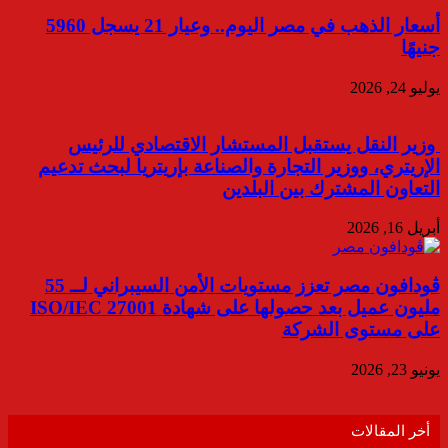
أسعار الذهب في مصر اليوم.. وعيار 21 يسجل 5960
جنيهًا
يوليو 24, 2026
وزير النقل يستقبل المستشار الاقتصادي للرئيس
الإريتري، ووزير التجارة والصناعة بإريتريا لبحث تدعيم
التعاون المشترك بين البلدين
أبريل 16, 2026
ڤودافون مصر تعزز مستويات الأمن السيبراني لــ 55
مليون عميل بعد حصولها على شهادة ISO/IEC 27001
على مستوى الشركة
يونيو 23, 2026
أخر المقالات