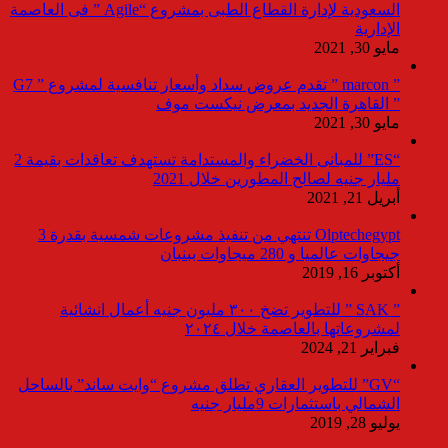
السعودية لإدارة القطاع الطبى بمشروع “Agile ” فى العاصمة
الإدارية
مايو 30, 2021
” marcon ” تقدم عروض سداد وأسعار تنافسية لمشروع ” G7
” القاهرة الجديد بمعرض نيكست موف
مايو 30, 2021
“ES” للمبانى الخضراء والمستدامة تستهدف تعاقدات بقيمة 2
مليار جنيه لصالح المطورين خلال 2021
أبريل 21, 2021
Olptechegypt تنتهي من تنفيذ مشروعات شمسية بقدرة 3
جيجاوات عالميا و 280 ميجاوات ببنبان
أكتوبر 16, 2019
” SAK ” للتطوير تضخ ٣٠٠ مليون جنيه أعمال انشائية
لمشروعاتها بالعاصمة خلال ٢٠٢٤
فبراير 21, 2024
“GV” للتطوير العقاري تطلق مشروع “وايت ساند” بالساحل
الشمالي باستثمارات 9مليار جنيه
يوليو 28, 2019