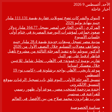
الأحد, أغسطس 9 2026
أخبار عاجلة
البنوك والشركات تضخ تمويلات عقارية بقيمة 111.131 مليار
جنيه بنهاية يوليو 2026
المركزي : الدين الخارجي لمصر يسجل 164.77 مليار دولار
صعود جماعي لمؤشرات البورصة المصرية في ختام أولى
جلسات الأسبوع
مدينة مصر تسجل مبيعات جديدة بقيمة 28.4 مليار جنيه
وتضاعف معدلات التسليم خلال النصف الأول من 2026
الدكتور سويلم يتابع تنفيذ المرحلة الثالثة من مشروع تأهيل
قناطر إدفينا على نهر النيل
تقارير يومية لـ«عموتة» فى الأهلي.. تحليل شامل للاعبين
خلال معسكر إسبانيا
موعد تاريخي.. الأهلي يواجه برشلونة فى «كامب نو» 19
أغسطس
تنسيق المرحلة الأولى.. اليوم غلق باب تسجيل الرغبات بموقع
التنسيق الإلكترونى
أجندة مزدحمة لمنتخب مصر.. موعد أول ظهور رسمي
للفراعنة فى سبتمبر
مدرب طرابزون: محمد صلاح من بين الأفضل فى العالم
سياسة الخصوصية