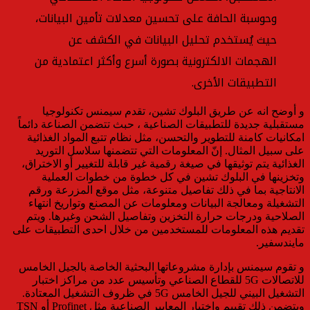
وحوسبة الحافة على تحسين معدلات تأمين البيانات،
حيث يُستخدم تحليل البيانات في الكشف عن
الهجمات الالكترونية بصورة أسرع وأكثر اعتمادية من
التطبيقات الأخرى.
و أوضح انه عن طريق البلوك تشين، تقدم سيمنس تكنولوجيا
مستقبلية جديدة للتطبيقات الصناعية ، حبث تتضمن الصناعة دائماً
امكانيات كامنة للتطوير والتحسن، مثل نظام تتبع المواد الغذائية
على سبيل المثال. إنّ المعلومات التي تتضمنها سلاسل التوريد
الغذائية يتم توثيقها في صيغة رقمية غير قابلة للتغيير أو الاختراق،
وتخزينها في البلوك تشين في كل خطوة من خطوات العملية
الانتاجية بما في ذلك تفاصيل متنوعة، مثل موقع المزرعة ورقم
التشغيلة ومعالجة البيانات ومعلومات عن المصنع وتواريخ انتهاء
الصلاحية ودرجات حرارة التخزين وتفاصيل الشحن وغيرها. ويتم
تقديم هذه المعلومات للمستخدمين من خلال احدى التطبيقات على
مايندسفير.
و تقوم سيمنس بإدارة مشروعاتها البحثية الخاصة بالجيل الخامس
للاتصالات 5G للقطاع الصناعي وتأسيس عدد من مراكز اختبار
التشغيل البيني للجيل الخامس 5G في ظروف التشغيل المعتادة.
ويتضمن ذلك تقييم واختبار المعايير الصناعية مثل Profinet أو TSN