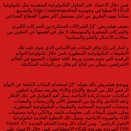
فمن خلال الاعتماد على الحلول التكنولوجية المتقدمة مثل تكنولوجيا
الذكاء الاصطناعي وحوسبة الحافةEdge Computing والتصنيع ،
يمكننا تمهيد الطريق من أجل مستقبل أكثر تطوراً للقطاع الصناعي.
يضيف هيلمريش: “إنّ الشراكات المبتكرة بين الشركات الكبرى
والشركات الصغيرة والمتوسطة لا تقل في أهميتها عن التعاون بين
مجالات الأعمال والعلم والسياسة”.
و أشار إلى إنّ توافر البيانات هو الأساس الذي تقوم عليه تلك
التطبيقات التكنولوجية المتطورة. فمن خلال تكنولوجيا التوائم
الرقمية التي تقوم بتحديد وربط كافة خطوات التصنيع في العالم
الافتراضي، نتمكن من انتاج كم هائل من البيانات المتكاملة.
ويوضح هيلمريش ذلك بقوله: “إنّ استخدام البيانات الناتجة عن التوأم
الرقمي لكل من المنتج والإنتاج والأداء بطريقة مبتكرة لتطوير
امكانيات جديدة لزيادة الانتاجية، يمثل أهم العوامل في ذلك الإطار.
وعند التكامل والدمج بين التشغيل الآلي والبرمجيات والمعدات
ومنصات الحوسبة السحابية والتطبيقات التكنولوجية المتطورة،
يمكن تحويل البيانات إلى معلومات قيّمة، وبالتالي زيادة مستويات
الأداء والمرونة الانتاجية. ويمثل ذلك الخطوة القادمة لتكنولوجيا
التحول الرقمي”. ومن أمثلة ذلك وحدة التحكم الجديدة Simatic S7-
1500 المزودة بشريحة للذكاء الاصطناعي. فمن خلال الاعتماد على