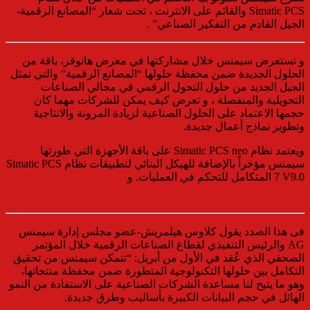
Simatic PCS والقائم على الانترنت ، تحت شعار “المصانع الرقمية-
الجيل القادم من التفكير الصناعي” .
و تستعرض سيمنس خلال مشاركتها في معرض هانوفر، باقة من
الحلول الجديدة ضمن محفظة حلولها “المصانع الرقمية” والتي تمثل
الجيل الجديد من حلول التحول الرقمي في مجالي الصناعات
التحويلية والمنفصلة ، و تعرض كيف يمكن للشركات مهما كان
حجمها الاعتماد على الحلول الصناعية لزيادة المرونة والانتاجية
وتطوير نماذج أعمال جديدة.
ويعتمد نظام Simatic PCS neo على باقة الأجهزة التي طورتها
سيمنس مؤخراً بالإضافة للهيكل البنائي لتطبيقات نظام Simatic PCS
7 V9.0 المتكامل للتحكم في العمليات. و
فى هذا الصدد يقول كلاوس هيلمريش-عضو مجلس إدارة سيمنس
AG والرئيس التنفيذي لقطاع الصناعات الرقمية خلال المؤتمر
الصحفي الذي عُقد في الأول من أبريل: “تتمكن سيمنس من تحقيق
التكامل بين حلولها التكنولوجية المتطورة ضمن محفظة منتجاتها،
وهو ما يتيح لنا مساعدة الشركات الصناعية على الاستفادة من النمو
الهائل في حجم البيانات الكبيرة بأساليب وطرق جديدة.