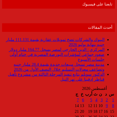
تابعنا على فيسبوك
أحدث المقالات
البنوك والشركات تضخ تمويلات عقارية بقيمة 111.131 مليار
جنيه بنهاية يوليو 2026
المركزي : الدين الخارجي لمصر يسجل 164.77 مليار دولار
صعود جماعي لمؤشرات البورصة المصرية في ختام أولى
جلسات الأسبوع
مدينة مصر تسجل مبيعات جديدة بقيمة 28.4 مليار جنيه
وتضاعف معدلات التسليم خلال النصف الأول من 2026
الدكتور سويلم يتابع تنفيذ المرحلة الثالثة من مشروع تأهيل
قناطر إدفينا على نهر النيل
أغسطس 2026
س
د
ن
ث
أرب
خ
ج
7
6
5
4
3
2
1
14
13
12
11
10
9
8
21
20
19
18
17
16
15