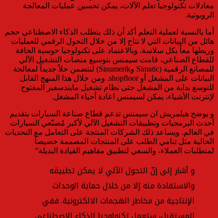
معادلات تكنولوجيا تعلم الآلات، يمكن تحسين عمليات المعالجة
الروبوتية.
أما بالنسبة لعملية التعلم أكد أن ذلك يتطلب الذكاء الاصطناعي حجم
هائل من البيانات التي لا تتاح إلا من خلال التحول الرقمي للعمليات
وربطها معاً بكل سلاسة. وبالاعتماد على تكنولوجيا حوسبة الحافة
للقطاع الصناعي، قامت سيمنس بتوسيع منصات التشغيل الآلي
للمصانع الرقمية (Simatic وSinumerik) لتتضمن حلاً جديداً لمعالجة
البيانات على المشغل أو shopfloor. ومن خلال هذا المنهج القابل
للتوسع بداية من المشغل حتى نظام تشغيل مايندسفير المفتوح
لإنترنت الأشياء، يمكن لسيمنس اعادة أحياء المشغل.
و يوضح هيلمريش ان سيمنس تدعم قطاع صناعة السيارات بتقديم
أحدث البرمجيات وتطبيقات التشغيل الآلي لأكبر مُصنّعي السيارات
في العالم. ويساعد ذلك الشركات المنتجة على التعامل مع التحديات
الحالية مثل تنامي الطلب على المنتجات المصممة خصيصاً
لمتطلبات العملاء، والسعي لتطبيق مفاهيم القيادة البديلة”
و أشار إلى إنّ التحول الآلي لا يمكن تطبيقه
والاستفادة منه إلا من خلال حماية الوحدات
الإنتاجية من مخاطر الهجمات الالكترونية. ففي
المستقبل، ستعمل تكنولوجيا الذكاء الاصطناعي