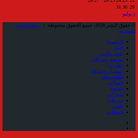
28
27
26
25
24
23
22
31
30
29
« يوليو
© حقوق النشر 2026، جميع الحقوق محفوظة |
مجلة النخبة
المصرية
الرئيسية
أخبار
بنوك وتأمين
بورصة وشركات
عقارات
استثمار وصناعة
طاقة ونقل
إتصالات
سياحة
سيارات
منوعات
فيديو
المقالات
فيسبوك
ملخص
الموقع