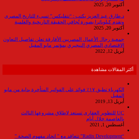
أكتوبر 20, 2025
د.طارق عبد العزيز يكتب : “نتفليكس” تسىء للتاريخ المصرى
وتقدم كيلوباترا بصورة تُجافي الحقيقة التاريخية والعلمية
أكتوبر 20, 2025
جمعية رجال الأعمال المصريين الأفارقة تعلن تفاصيل التعاون
الاقتصادي المصري النيجيري بمؤتمر مايو المقبل
أبريل 12, 2022
أكثر المقالات مشاهدة
الكهرباء تطبق ١٧٪ فوائد على الفواتير المتأخرة بداية من مايو
المقبل
أبريل 13, 2019
UC للتطوير العقارى تستعد لاطلاق مشروعها الثالث
بالعاصمة خلال أيام
أغسطس 1, 2021
“Radix Development” تتعاقد مع ” اتحاد مفهوم الصحة ”