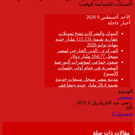
(الشبكات الحساسة للوقت)
الوسوم
سيمنس
راضي عبد الباري
أبريل 6, 2019
399
ڤايبر
طباعة
تيلقرام
واتساب
مشاركة
فيسبوك
‫X
عبر
البريد
مقالات ذات صلة