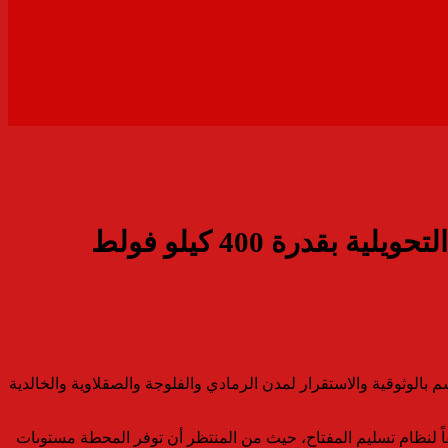
رة 400 كيلو فولط
 بالوثوقية والاستقرار لمدن الرمادي والفلوجة والصقلاوية والخالدية
افة 20 كيلومترا من مدينة الرمادي، وسيتم تنفيذها وفقاً لنظام تسليم المفتاح، حيث من المنتظر أن توفر المحطة مستوىات