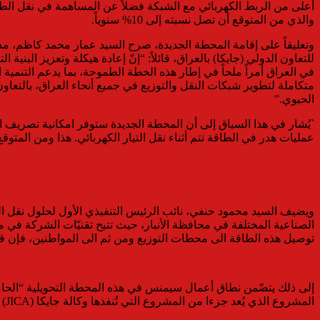
أعلى من الربط الكهربائي مع الشبكة فضلاً عن المساهمة في نقل الطاقة 
والذي من المتوقع أن تصل نسبته إلى 10% سنوياً.
للتعاون الدولي (جايكا) بالعراق، قائلاً: “إنّ إعادة هيكلة وتعزيز البن
في العراق أمراً ملحاً في إطار هذه الخطة الطموحة، بما يدعم التنمية 
متكاملة لتطوير شبكات النقل والتوزيع في جميع أنحاء العراق، بالتعا
الحيوي.”
عمليات هدر في الطاقة تتم أثناء نقل التيار الكهربائي. هذا ومن المتوقع البدء في الأعمال الان
ويضيف السيد محمود حنفي، نائب الرئيس التنفيذي الأول لحلول نقل 
الصناعية المختلفة في محافظة الأنبار، حيث تتيح تقنيّات الشركة في م
توصيل هذه الطاقة الى محطات التوزيع ومن ثم الى المواطنين، فإن قدر
المشروع الذي يُعد جزءا من المشروع التي تُنفذها وكالة جايكا (JICA) بالعراق ستقوم شركة سيمنس للطاقة باستكماله بالتعاون مع عدداً من المقاولين العراقيين المتخصصين.