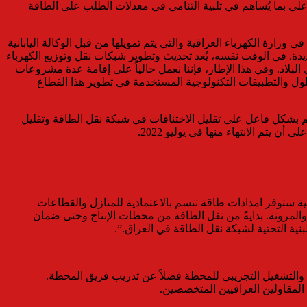
 أعلى بما يُساهم في تلبية التنامي في معدلات الطلب على الطاقة
وتعليقاً على إقامة المحطة الجديدة، صرح السيد عمار محمد كاظم، مدير عام دائرة التخطيط والدراسات ورئيس فريق القرض الياباني IQP22 في وزارة الكهرباء العراقية والتي يتم تمويلها من قبل الوكالة اليابانية
الجديدة. في الوقت نفسه، يُعد تحديث وتطوير شبكات نقل وتوزيع الكهرباء
البلاد. وفي هذا الإطار، فإننا نعمل حالياً على إقامة عدة مشروعات
لول والتطبيقات التكنولوجية المستخدمة في تطوير هذا القطاع
 لحدود 750MVA للمنظومة الكهربائية العراقية وذلك سيسهم بشكل فاعل على تقليل الاختناقات في شبكة نقل الطاقة وتقليل
 ستوفر امدادات طاقة تتسم بالاعتمادية للمنازل والقطاعات
 والمرونة. بدايةً من نقل الطاقة من محطات الإنتاج وحتى ضمان
ية التحتية لشبكة نقل الطاقة في العراق.”.
م وتسليم الموقع والإنشاءات والاختبارات والتشغيل التجريبي للمحطة فضلاً عن تدريب فريق المحطة.