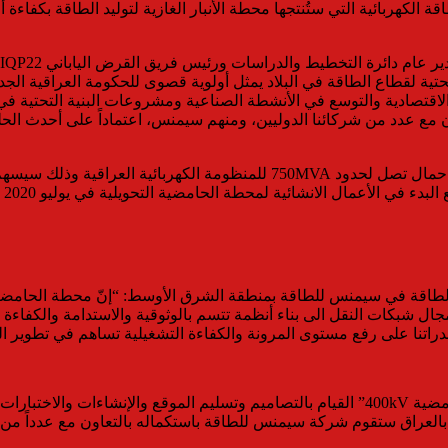
الكهربائية التي ستُنتجها محطة الأنبار الغازية لتوليد الطاقة بكفاءة
ية التحتية لقطاع الطاقة في البلاد يمثل أولوية قصوى للحكومة العراقية 
الاقتصادية والتوسع في الأنشطة الصناعية ومشروعات البنية التحتية في 
ون مع عدد من شركائنا الدوليين، ومنهم سيمنس، اعتماداً على أحدث الح
`يُشار في هذا السياق إلى أن المحطة الجديدة ستوفر امكانية تصريف احمال تصل
شائية لمحطة الحامضية التحويلية في يوليو 2020 على أن يتم الانتهاء منها في يوليو 2022.
الطاقة في سيمنس للطاقة بمنطقة الشرق الأوسط: “إنّ محطة الحامضية
جال شبكات النقل الى بناء أنظمة تتسم بالوثوقية والاستدامة والكفاءة
اتنا على رفع مستوى المرونة والكفاءة التشغيلية تساهم في تطوير البن
إلى ذلك يتضّمن نطاق أعمال سيمنس في هذه المحطة التحويلية “الحامضية 400kV” القيام بالتصامي