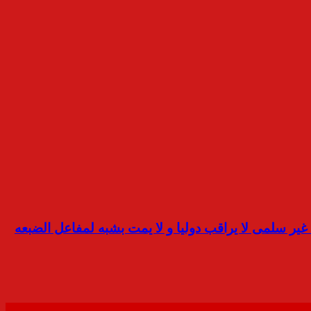
ير سلمى لا يراقب دوليا و لا يمت بشبه لمفاعل الضبعه