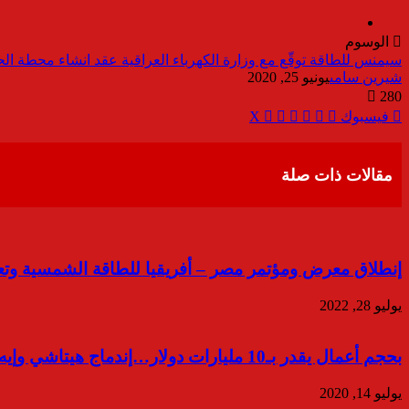
الوسوم
سيمنس للطاقة توقّع مع وزارة الكهرباء العراقية عقد انشاء محطة الحامضية التح
شيرين سامى
يونيو 25, 2020
280
ڤايبر
مشاركة
تيلقرام
واتساب
طباعة
فيسبوك
‫X
عبر
البريد
مقالات ذات صلة
إنطلاق معرض ومؤتمر مصر – أفريقيا للطاقة الشمسية وتعمير الصحرا
يوليو 28, 2022
بحجم أعمال يقدر بـ10 مليارات دولار…إندماج هيتاشي وإيه بي بي يعد بتحويل مصر إلى مركزاً لتصدير الطاقة للقارة الأفريقية
يوليو 14, 2020