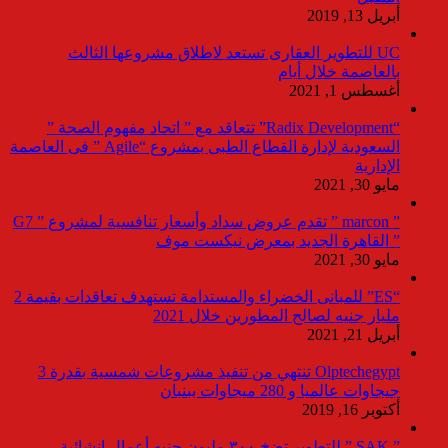
أبريل 13, 2019
UC للتطوير العقارى تستعد لاطلاق مشروعها الثالث
بالعاصمة خلال أيام
أغسطس 1, 2021
“Radix Development” تتعاقد مع ” اتحاد مفهوم الصحة ”
السعودية لإدارة القطاع الطبى بمشروع “Agile ” فى العاصمة
الإدارية
مايو 30, 2021
” marcon ” تقدم عروض سداد وأسعار تنافسية لمشروع ” G7
” القاهرة الجديد بمعرض نيكست موف
مايو 30, 2021
“ES” للمبانى الخضراء والمستدامة تستهدف تعاقدات بقيمة 2
مليار جنيه لصالح المطورين خلال 2021
أبريل 21, 2021
Olptechegypt تنتهي من تنفيذ مشروعات شمسية بقدرة 3
جيجاوات عالميا و 280 ميجاوات ببنبان
أكتوبر 16, 2019
” SAK ” للتطوير تضخ ٣٠٠ مليون جنيه أعمال انشائية