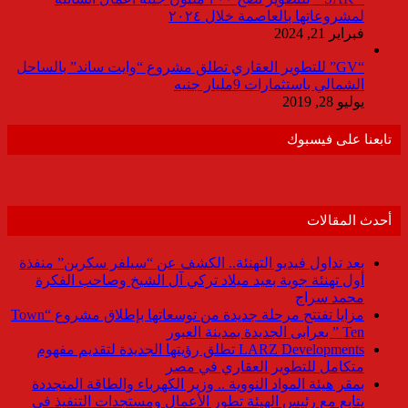
لمشروعاتها بالعاصمة خلال ٢٠٢٤
فبراير 21, 2024
“GV” للتطوير العقاري تطلق مشروع “وايت ساند” بالساحل
الشمالي باستثمارات 9مليار جنيه
يوليو 28, 2019
تابعنا على فيسبوك
أحدث المقالات
بعد تداول فيديو التهنئة.. الكشف عن “سيلفر سكرين” منفذة
أول تهنئة جوية بعيد ميلاد تركي آل الشيخ وصاحب الفكرة
محمد سراج
مزايا تفتتح مرحلة جديدة من توسعاتها بإطلاق مشروع “Town
Ten ” بعرابى الجديدة بمدينة العبور
LARZ Developments تطلق رؤيتها الجديدة لتقديم مفهوم
متكامل للتطوير العقاري في مصر
بمقر هيئة المواد النووية .. وزير الكهرباء والطاقة المتجددة
يتابع مع رئيس الهيئة تطور الأعمال ومستجدات التنفيذ فى