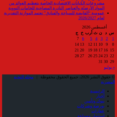
مشروعات الكيانات الاقتصادية الخاصة بتعظيم العوائد من
المواد الأرضيّة والعناصر النادرة المصاحبة للخامات النووية
عمومية “القابضة للسياحة والفنادق” تعتمد الموازنة التقديرية
لعام 2026/2027
أغسطس 2026
س
د
ن
ث
أرب
خ
ج
7
6
5
4
3
2
1
14
13
12
11
10
9
8
21
20
19
18
17
16
15
28
27
26
25
24
23
22
31
30
29
« يوليو
© حقوق النشر 2026، جميع الحقوق محفوظة |
مجلة النخبة
المصرية
الرئيسية
أخبار
بنوك وتأمين
بورصة وشركات
عقارات
استثمار وصناعة