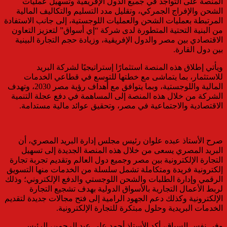
المنصة على التواجد في جميع الدول الإفريقية وتسهيل عمليات
الشحن والإفراج الجمركي، وتقليل مدد التسليم والتكاليف المالية
المرتبطة بعمليات الشحن والعمليات اللوجستية، إلى جانب الاستفادة
من البنية التحتية المتطورة لدى شركة “إي أسواق” لتعزيز التعاون
الاقتصادي بين مصر والدول الإفريقية، وزيادة حجم التجارة البينية
بين دول القارة.
ويأتي إطلاق هذه المنصة استثمارًا إستراتيجيًا لشركة البريد
للاستثمار، بما يتماشى مع خطتها للتوسع في قطاعي الخدمات
المالية واللوجستية، وبما يتوافق مع أهداف رؤية مصر 2030، وتهدف
الشركة من خلال هذه المنصة إلى المساهمة في دفع عجلة التنمية
الاقتصادية والاجتماعية في مصر، وتحقيق عوائد مالية مستدامة.
صرح الأستاذ عبده علوان رئيس مجلس إدارة البريد المصري، أن
البريد المصري يسعى من خلال هذه المنصة الجديدة إلى تسهيل
التجارة الإلكترونية بين مصر وجميع دول العالم وتقديم تجربة تجارة
إلكترونية فريدة ومتكاملة تشمل سلسلة من الخدمات منها التسويق
الرقمي وإدارة الطلبات والشحن اللوجستي والدفع الإلكتروني؛ وذلك
لربط الأعمال التجارية بالأسواق الدولية بهدف تشجيع التجارة
الإلكترونية وكذلك دعم الجهود الرامية إلى فتح مجالات جديدة لتقديم
الخدمات البريدية وحلول مبتكرة للتجارة الإلكترونية.
وفي نفس السياق، أكد الأستاذ أحمد علي عبد الرحمن، الرئيس