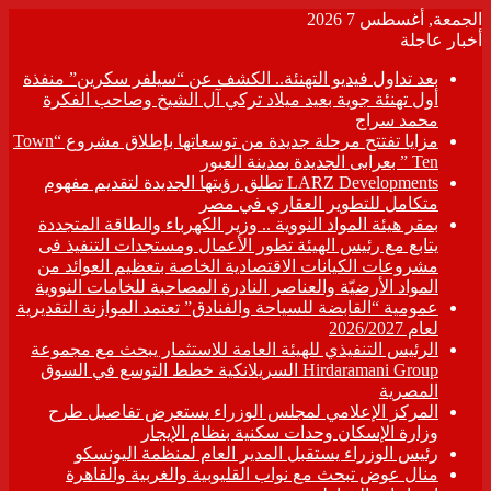
الجمعة, أغسطس 7 2026
أخبار عاجلة
بعد تداول فيديو التهنئة.. الكشف عن “سيلفر سكرين” منفذة
أول تهنئة جوية بعيد ميلاد تركي آل الشيخ وصاحب الفكرة
محمد سراج
مزايا تفتتح مرحلة جديدة من توسعاتها بإطلاق مشروع “Town
Ten ” بعرابى الجديدة بمدينة العبور
LARZ Developments تطلق رؤيتها الجديدة لتقديم مفهوم
متكامل للتطوير العقاري في مصر
بمقر هيئة المواد النووية .. وزير الكهرباء والطاقة المتجددة
يتابع مع رئيس الهيئة تطور الأعمال ومستجدات التنفيذ فى
مشروعات الكيانات الاقتصادية الخاصة بتعظيم العوائد من
المواد الأرضيّة والعناصر النادرة المصاحبة للخامات النووية
عمومية “القابضة للسياحة والفنادق” تعتمد الموازنة التقديرية
لعام 2026/2027
الرئيس التنفيذي للهيئة العامة للاستثمار يبحث مع مجموعة
Hirdaramani Group السريلانكية خطط التوسع في السوق
المصرية
المركز الإعلامي لمجلس الوزراء يستعرض تفاصيل طرح
وزارة الإسكان وحدات سكنية بنظام الإيجار
رئيس الوزراء يستقبل المدير العام لمنظمة اليونسكو
منال عوض تبحث مع نواب القليوبية والغربية والقاهرة