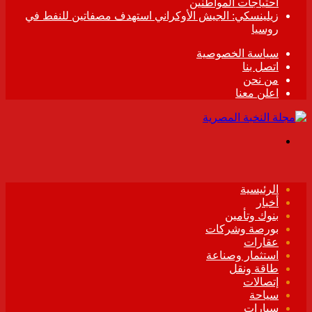
احتياجات المواطنين
زيلينسكي: الجيش الأوكراني استهدف مصفاتين للنفط في
روسيا
سياسة الخصوصية
اتصل بنا
من نحن
اعلن معنا
القائمة
الرئيسية
أخبار
بنوك وتأمين
بورصة وشركات
عقارات
استثمار وصناعة
طاقة ونقل
إتصالات
سياحة
سيارات