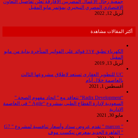
جمعية رجال الأعمال المصريين الأفارقة تعلن تفاصيل التعاون
الاقتصادي المصري النيجيري بمؤتمر مايو المقبل
أبريل 12, 2022
أكثر المقالات مشاهدة
الكهرباء تطبق ١٧٪ فوائد على الفواتير المتأخرة بداية من مايو
المقبل
أبريل 13, 2019
UC للتطوير العقارى تستعد لاطلاق مشروعها الثالث
بالعاصمة خلال أيام
أغسطس 1, 2021
“Radix Development” تتعاقد مع ” اتحاد مفهوم الصحة ”
السعودية لإدارة القطاع الطبى بمشروع “Agile ” فى العاصمة
الإدارية
مايو 30, 2021
” marcon ” تقدم عروض سداد وأسعار تنافسية لمشروع ” G7
” القاهرة الجديد بمعرض نيكست موف