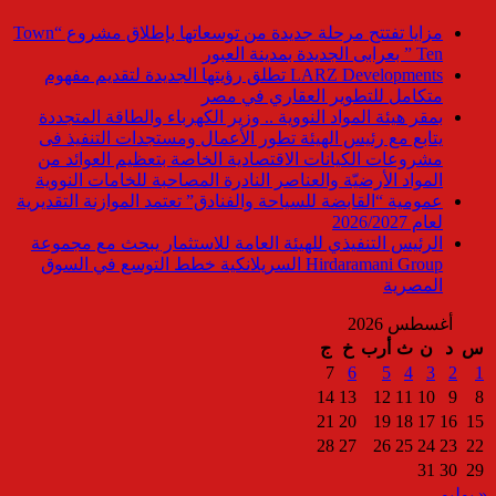
مزايا تفتتح مرحلة جديدة من توسعاتها بإطلاق مشروع “Town
Ten ” بعرابى الجديدة بمدينة العبور
LARZ Developments تطلق رؤيتها الجديدة لتقديم مفهوم
متكامل للتطوير العقاري في مصر
بمقر هيئة المواد النووية .. وزير الكهرباء والطاقة المتجددة
يتابع مع رئيس الهيئة تطور الأعمال ومستجدات التنفيذ فى
مشروعات الكيانات الاقتصادية الخاصة بتعظيم العوائد من
المواد الأرضيّة والعناصر النادرة المصاحبة للخامات النووية
عمومية “القابضة للسياحة والفنادق” تعتمد الموازنة التقديرية
لعام 2026/2027
الرئيس التنفيذي للهيئة العامة للاستثمار يبحث مع مجموعة
Hirdaramani Group السريلانكية خطط التوسع في السوق
المصرية
أغسطس 2026
س
د
ن
ث
أرب
خ
ج
7
6
5
4
3
2
1
14
13
12
11
10
9
8
21
20
19
18
17
16
15
28
27
26
25
24
23
22
31
30
29
« يوليو