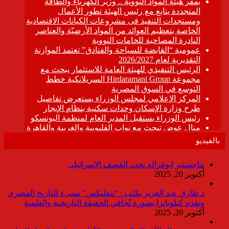
بالفيديو
ماجستير ابوغزاله تحت القصف الإسرائيلى
أكتوبر 20, 2025
د.طارق عبد العزيز يكتب : “نتفليكس” تسىء للتاريخ المصرى
وتقدم كيلوباترا بصورة تُجافي الحقيقة التاريخية والعلمية
أكتوبر 20, 2025