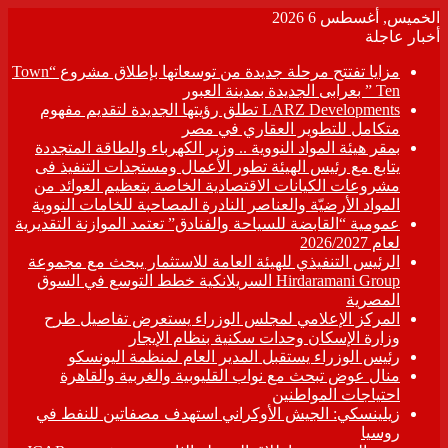
الخميس, أغسطس 6 2026
أخبار عاجلة
مزايا تفتتح مرحلة جديدة من توسعاتها بإطلاق مشروع “Town
Ten ” بعرابى الجديدة بمدينة العبور
LARZ Developments تطلق رؤيتها الجديدة لتقديم مفهوم
متكامل للتطوير العقاري في مصر
بمقر هيئة المواد النووية .. وزير الكهرباء والطاقة المتجددة
يتابع مع رئيس الهيئة تطور الأعمال ومستجدات التنفيذ فى
مشروعات الكيانات الاقتصادية الخاصة بتعظيم العوائد من
المواد الأرضيّة والعناصر النادرة المصاحبة للخامات النووية
عمومية “القابضة للسياحة والفنادق” تعتمد الموازنة التقديرية
لعام 2026/2027
الرئيس التنفيذي للهيئة العامة للاستثمار يبحث مع مجموعة
Hirdaramani Group السريلانكية خطط التوسع في السوق
المصرية
المركز الإعلامي لمجلس الوزراء يستعرض تفاصيل طرح
وزارة الإسكان وحدات سكنية بنظام الإيجار
رئيس الوزراء يستقبل المدير العام لمنظمة اليونسكو
منال عوض تبحث مع نواب القليوبية والغربية والقاهرة
احتياجات المواطنين
زيلينسكي: الجيش الأوكراني استهدف مصفاتين للنفط في
روسيا