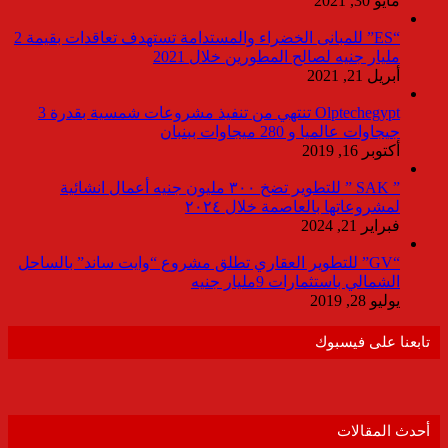
مايو 30, 2021
“ES” للمبانى الخضراء والمستدامة تستهدف تعاقدات بقيمة 2
مليار جنيه لصالح المطورين خلال 2021
أبريل 21, 2021
Olptechegypt تنتهي من تنفيذ مشروعات شمسية بقدرة 3
جيجاوات عالميا و 280 ميجاوات ببنبان
أكتوبر 16, 2019
” SAK ” للتطوير تضخ ٣٠٠ مليون جنيه أعمال انشائية
لمشروعاتها بالعاصمة خلال ٢٠٢٤
فبراير 21, 2024
“GV” للتطوير العقاري تطلق مشروع “وايت ساند” بالساحل
الشمالي باستثمارات 9مليار جنيه
يوليو 28, 2019
تابعنا على فيسبوك
أحدث المقالات